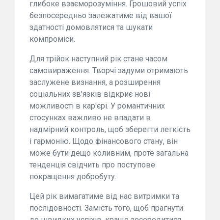
глибоке взаєморозуміння. Грошовий успіх
безпосередньо залежатиме від вашої
здатності домовлятися та шукати
компроміси.
Для трійок наступний рік стане часом
самовираження. Творчі задуми отримають
заслужене визнання, а розширення
соціальних зв'язків відкриє нові
можливості в кар'єрі. У романтичних
стосунках важливо не впадати в
надмірний контроль, щоб зберегти легкість
і гармонію. Щодо фінансового стану, він
може бути дещо коливним, проте загальна
тенденція свідчить про поступове
покращення добробуту.
Цей рік вимагатиме від нас витримки та
послідовності. Замість того, щоб прагнути
до швидких успіхів, краще зосередитися