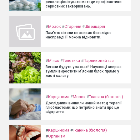
революціонізувати методи профілактики
серйозних захворювань.
#
Мозок
#
Старіння
#
Швейцарія
Пам'ять ніколи не зникає безслідно:
насправді її можна відновити.
#
М'ясо
#
Генетика
#
Парниковий газ
Вегани будуть у захваті! Науковці вперше
зуміли виростити м'ясний білок прямо у
листі салату.
#
Карцинома
#
Мозок
#
Тканина (біологія)
Дослідники виявили новий метод терапії
гліобластоми: що потрібно знати про це
відкриття.
#
Карцинома
#
Тканина (біологія)
#
Організм