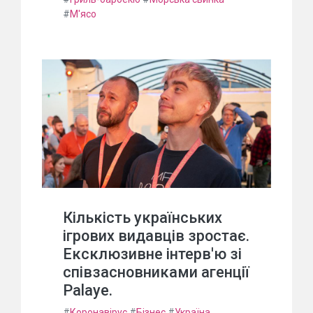
#
М'ясо
Кількість українських
ігрових видавців зростає.
Ексклюзивне інтерв'ю зі
співзасновниками агенції
Palaye.
#
Коронавірус
#
Бізнес
#
Україна