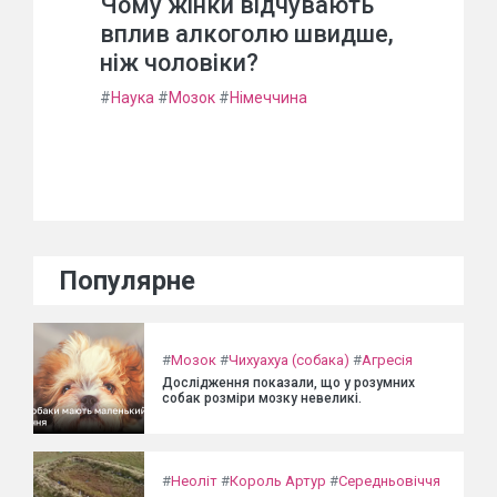
Чому жінки відчувають
вплив алкоголю швидше,
ніж чоловіки?
#
Наука
#
Мозок
#
Німеччина
Популярне
#
Мозок
#
Чихуахуа (собака)
#
Агресія
Дослідження показали, що у розумних
собак розміри мозку невеликі.
#
Неоліт
#
Король Артур
#
Середньовіччя