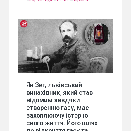
Ян Зег, львівський
винахідник, який став
відомим завдяки
створенню гасу, має
захоплюючу історію
свого життя. Його шлях
до відкриття гасу та