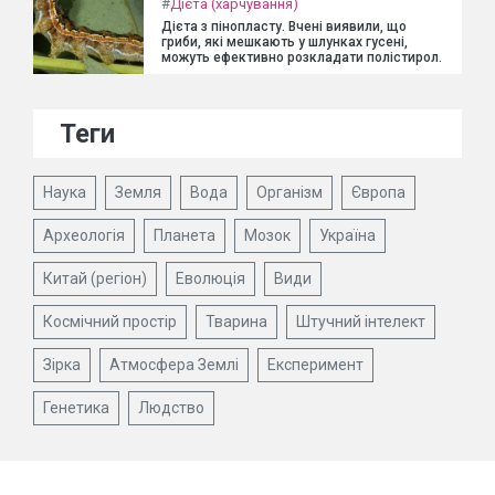
#
Дієта (харчування)
Дієта з пінопласту. Вчені виявили, що
гриби, які мешкають у шлунках гусені,
можуть ефективно розкладати полістирол.
Теги
Наука
Земля
Вода
Організм
Європа
Археологія
Планета
Мозок
Україна
Китай (регіон)
Еволюція
Види
Космічний простір
Тварина
Штучний інтелект
Зірка
Атмосфера Землі
Експеримент
Генетика
Людство