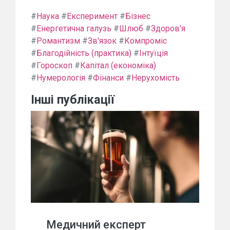
#
Наука
#
Експеримент
#
Бізнес
#
Енергетична галузь
#
Шлюб
#
Здоров'я
#
Романтизм
#
Зв'язок
#
Компроміс
#
Благодійність (практика)
#
Інтуїція
#
Гороскоп
#
Капітал (економіка)
#
Нумерологія
#
Фінанси
#
Нерухомість
Інші публікації
Медичний експерт