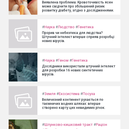
Виявлена проблема: Кровоточивість ясен
може свідчити про збільшений ризик
розвитку діабету, згідно з дослідженнями.
#
Наука
#
Людство
#
Генетика
Прорив чи небезпека для людства?
Штучний інтелект вперше сприяв розробці
нових вірусів.
#
Наука
#
Геном
#
Генетика
Дослідники використали штучний інтелект
для розробки 16 нових синтетичних
вірусів.
#
Земля
#
Екосистема
#
Посуха
Величезний континент рухається по
таємничих водних шляхах: вперше
створено карту цих невидимих річок.
#
Шлунково-кишковий тракт
#
Раціон