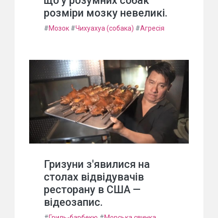
що у розумних собак
розміри мозку невеликі.
#
Мозок
#
Чихуахуа (собака)
#
Агресія
Гризуни з'явилися на
столах відвідувачів
ресторану в США —
відеозапис.
#
Гриль-барбекю
#
Морська свинка