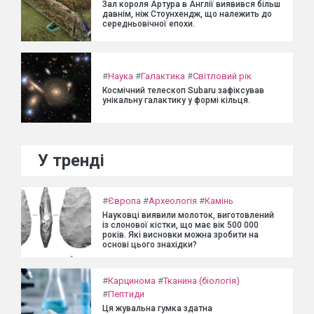
Зал короля Артура в Англії виявився більш
давнім, ніж Стоунхендж, що належить до
середньовічної епохи.
#
Наука
#
Галактика
#
Світловий рік
Космічний телескоп Subaru зафіксував
унікальну галактику у формі кільця.
У тренді
#
Європа
#
Археологія
#
Камінь
Науковці виявили молоток, виготовлений
із слонової кістки, що має вік 500 000
років. Які висновки можна зробити на
основі цього знахідки?
#
Карцинома
#
Тканина (біологія)
#
Пептиди
Ця жувальна гумка здатна