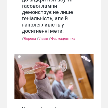
гасової лампи
демонструє не лише
геніальність, але й
наполегливість у
досягненні мети.
#
Європа
#
Львів
#
Фармацевтика