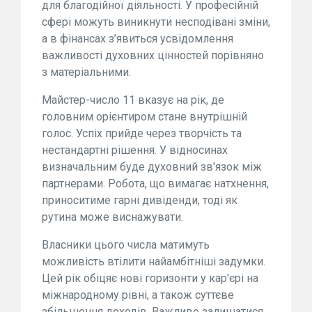
для благодійної діяльності. У професійній
сфері можуть виникнути несподівані зміни,
а в фінансах з’явиться усвідомлення
важливості духовних цінностей порівняно
з матеріальними.
Майстер-число 11 вказує на рік, де
головним орієнтиром стане внутрішній
голос. Успіх прийде через творчість та
нестандартні рішення. У відносинах
визначальним буде духовний зв'язок між
партнерами. Робота, що вимагає натхнення,
приноситиме гарні дивіденди, тоді як
рутина може виснажувати.
Власники цього числа матимуть
можливість втілити найамбітніші задумки.
Цей рік обіцяє нові горизонти у кар'єрі на
міжнародному рівні, а також суттєве
збільшення доходів. Важливо залишатися