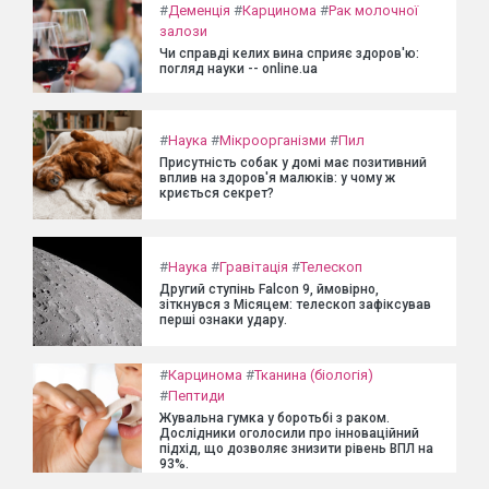
#
Деменція
#
Карцинома
#
Рак молочної
залози
Чи справді келих вина сприяє здоров'ю:
погляд науки -- online.ua
#
Наука
#
Мікроорганізми
#
Пил
Присутність собак у домі має позитивний
вплив на здоров'я малюків: у чому ж
криється секрет?
#
Наука
#
Гравітація
#
Телескоп
Другий ступінь Falcon 9, ймовірно,
зіткнувся з Місяцем: телескоп зафіксував
перші ознаки удару.
#
Карцинома
#
Тканина (біологія)
#
Пептиди
Жувальна гумка у боротьбі з раком.
Дослідники оголосили про інноваційний
підхід, що дозволяє знизити рівень ВПЛ на
93%.