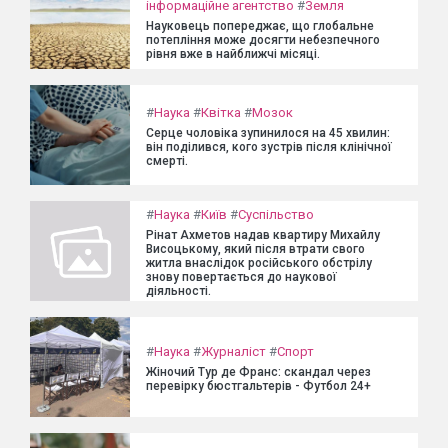
інформаційне агентство
#
Земля
Науковець попереджає, що глобальне
потепління може досягти небезпечного
рівня вже в найближчі місяці.
#
Наука
#
Квітка
#
Мозок
Серце чоловіка зупинилося на 45 хвилин:
він поділився, кого зустрів після клінічної
смерті.
#
Наука
#
Київ
#
Суспільство
Рінат Ахметов надав квартиру Михайлу
Висоцькому, який після втрати свого
житла внаслідок російського обстрілу
знову повертається до наукової
діяльності.
#
Наука
#
Журналіст
#
Спорт
Жіночий Тур де Франс: скандал через
перевірку бюстгальтерів - Футбол 24+