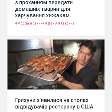
з проханням передати
домашніх тварин для
харчування хижакам.
#
Морська свинка
#
Данія
#
Тварина
Гризуни з'явилися на столах
відвідувачів ресторану в США