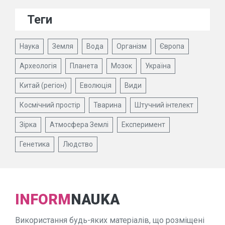
Теги
Наука
Земля
Вода
Організм
Європа
Археологія
Планета
Мозок
Україна
Китай (регіон)
Еволюція
Види
Космічний простір
Тварина
Штучний інтелект
Зірка
Атмосфера Землі
Експеримент
Генетика
Людство
INFORM
NAUKA
Використання будь-яких матеріалів, що розміщені