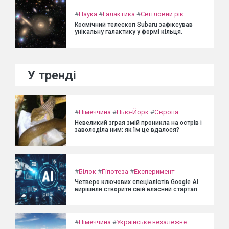
#
Наука
#
Галактика
#
Світловий рік
Космічний телескоп Subaru зафіксував
унікальну галактику у формі кільця.
У тренді
#
Німеччина
#
Нью-Йорк
#
Європа
Невеликий зграя змій проникла на острів і
заволоділа ним: як їм це вдалося?
#
Білок
#
Гіпотеза
#
Експеримент
Четверо ключових спеціалістів Google AI
вирішили створити свій власний стартап.
#
Німеччина
#
Українське незалежне