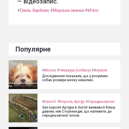
— відеозапис.
#
Гриль-барбекю
#
Морська свинка
#
М'ясо
Популярне
#
Мозок
#
Чихуахуа (собака)
#
Агресія
Дослідження показали, що у розумних
собак розміри мозку невеликі.
#
Неоліт
#
Король Артур
#
Середньовіччя
Зал короля Артура в Англії виявився більш
давнім, ніж Стоунхендж, що належить до
середньовічної епохи.