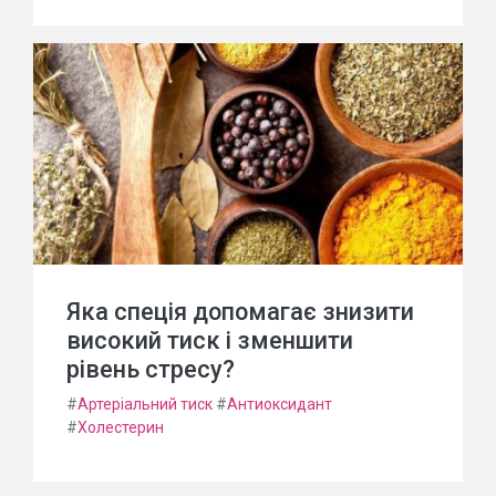
Яка спеція допомагає знизити
високий тиск і зменшити
рівень стресу?
#
Артеріальний тиск
#
Антиоксидант
#
Холестерин