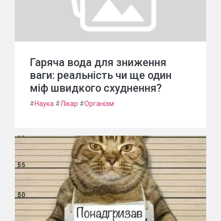
Гаряча вода для зниження
ваги: реальність чи ще один
міф швидкого схуднення?
#
Наука
#
Лікар
#
Організм