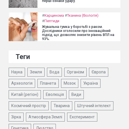
перші ознаки удару.
#
Карцинома
#
Тканина (біологія)
#
Пептиди
Жувальна гумка у боротьбі з раком.
Дослідники оголосили про інноваційний
підхід, що дозволяє знизити рівень ВПЛ на
93%.
Теги
Наука
Земля
Вода
Організм
Європа
Археологія
Планета
Мозок
Україна
Китай (регіон)
Еволюція
Види
Космічний простір
Тварина
Штучний інтелект
Зірка
Атмосфера Землі
Експеримент
Генетика
Людство