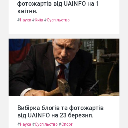
фотожартів від UAINFO на 1
квітня.
#
Наука
#
Київ
#
Суспільство
Вибірка блогів та фотожартів
від UAINFO на 23 березня.
#
Наука
#
Суспільство
#
Спорт