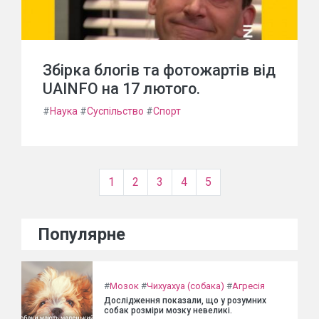
Збірка блогів та фотожартів від
UAINFO на 17 лютого.
#
Наука
#
Суспільство
#
Спорт
1
2
3
4
5
Популярне
#
Мозок
#
Чихуахуа (собака)
#
Агресія
Дослідження показали, що у розумних
собак розміри мозку невеликі.