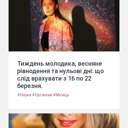
Тиждень молодика, весняне
рівнодення та нульові дні: що
слід врахувати з 16 по 22
березня.
#
Наука
#
Організм
#
Місяць