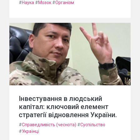
#
Наука
#
Мозок
#
Організм
Інвестування в людський
капітал: ключовий елемент
стратегії відновлення України.
#
Справедливість (чеснота)
#
Суспільство
#
Українці