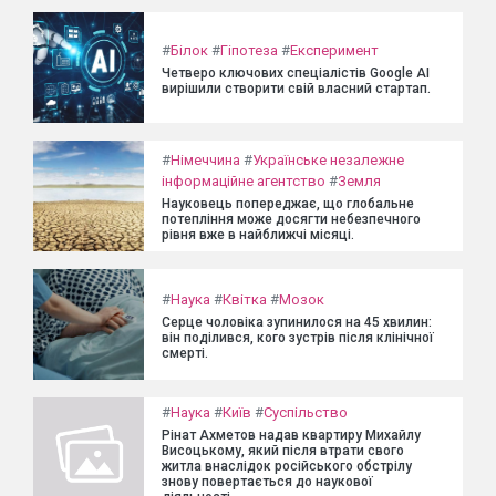
#
Білок
#
Гіпотеза
#
Експеримент
Четверо ключових спеціалістів Google AI
вирішили створити свій власний стартап.
#
Німеччина
#
Українське незалежне
інформаційне агентство
#
Земля
Науковець попереджає, що глобальне
потепління може досягти небезпечного
рівня вже в найближчі місяці.
#
Наука
#
Квітка
#
Мозок
Серце чоловіка зупинилося на 45 хвилин:
він поділився, кого зустрів після клінічної
смерті.
#
Наука
#
Київ
#
Суспільство
Рінат Ахметов надав квартиру Михайлу
Висоцькому, який після втрати свого
житла внаслідок російського обстрілу
знову повертається до наукової