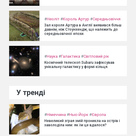
#
Неоліт
#
Король Артур
#
Середньовіччя
Зал короля Артура в Англії виявився більш
давнім, ніж Стоунхендж, що належить до
середньовічної епохи.
#
Наука
#
Галактика
#
Світловий рік
Космічний телескоп Subaru зафіксував
унікальну галактику у формі кільця.
У тренді
#
Німеччина
#
Нью-Йорк
#
Європа
Невеликий зграя змій проникла на острів і
заволоділа ним: як їм це вдалося?