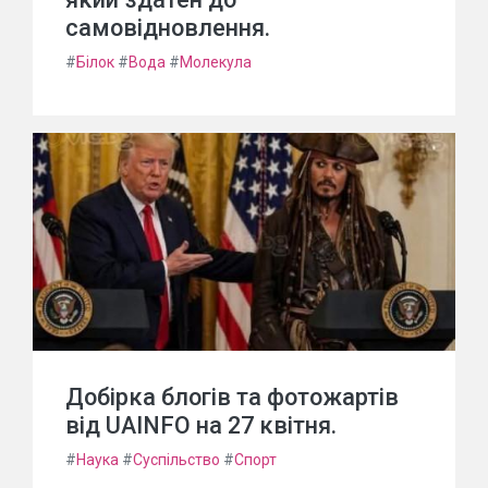
самовідновлення.
#
Білок
#
Вода
#
Молекула
Добірка блогів та фотожартів
від UAINFO на 27 квітня.
#
Наука
#
Суспільство
#
Спорт