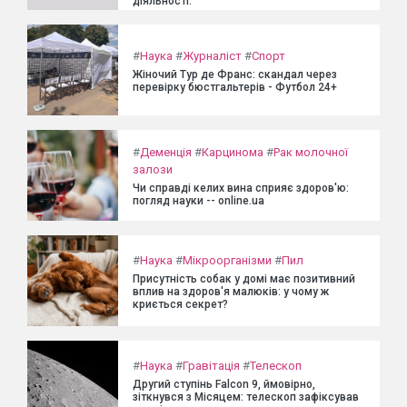
діяльності.
#
Наука
#
Журналіст
#
Спорт
Жіночий Тур де Франс: скандал через
перевірку бюстгальтерів - Футбол 24+
#
Деменція
#
Карцинома
#
Рак молочної
залози
Чи справді келих вина сприяє здоров'ю:
погляд науки -- online.ua
#
Наука
#
Мікроорганізми
#
Пил
Присутність собак у домі має позитивний
вплив на здоров'я малюків: у чому ж
криється секрет?
#
Наука
#
Гравітація
#
Телескоп
Другий ступінь Falcon 9, ймовірно,
зіткнувся з Місяцем: телескоп зафіксував