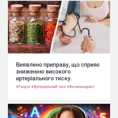
Виявлено приправу, що сприяє
зниженню високого
артеріального тиску.
#
Раціон
#
Артеріальний тиск
#
Антиоксидант