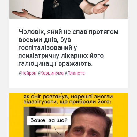
Чоловік, який не спав протягом
восьми днів, був
госпіталізований у
психіатричну лікарню: його
галюцинації вражають.
#
Нейрон
#
Карцинома
#
Планета