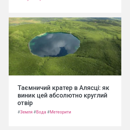
Таємничий кратер в Алясці: як
виник цей абсолютно круглий
отвір
#
Земля
#
Вода
#
Метеорити