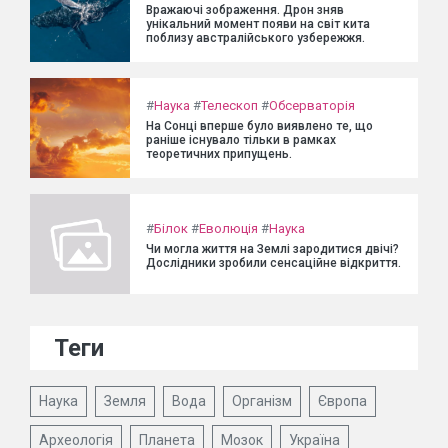
Вражаючі зображення. Дрон зняв
унікальний момент появи на світ кита
поблизу австралійського узбережжя.
#
Наука
#
Телескоп
#
Обсерваторія
На Сонці вперше було виявлено те, що
раніше існувало тільки в рамках
теоретичних припущень.
#
Білок
#
Еволюція
#
Наука
Чи могла життя на Землі зародитися двічі?
Дослідники зробили сенсаційне відкриття.
Теги
Наука
Земля
Вода
Організм
Європа
Археологія
Планета
Мозок
Україна