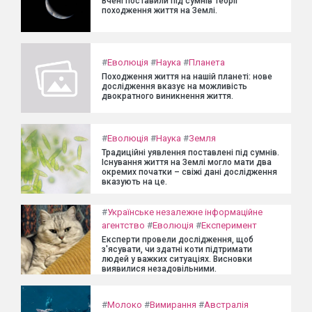
Вчені поставили під сумнів теорії
походження життя на Землі.
#
Еволюція
#
Наука
#
Планета
Походження життя на нашій планеті: нове
дослідження вказує на можливість
двократного виникнення життя.
#
Еволюція
#
Наука
#
Земля
Традиційні уявлення поставлені під сумнів.
Існування життя на Землі могло мати два
окремих початки – свіжі дані дослідження
вказують на це.
#
Українське незалежне інформаційне
агентство
#
Еволюція
#
Експеримент
Експерти провели дослідження, щоб
з'ясувати, чи здатні коти підтримати
людей у важких ситуаціях. Висновки
виявилися незадовільними.
#
Молоко
#
Вимирання
#
Австралія