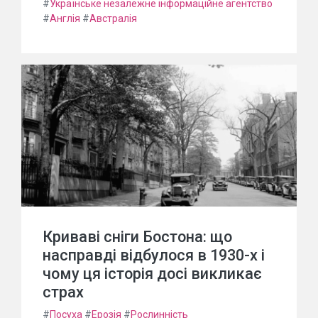
#
Українське незалежне інформаційне агентство
#
Англія
#
Австралія
Криваві сніги Бостона: що
насправді відбулося в 1930-х і
чому ця історія досі викликає
страх
#
Посуха
#
Ерозія
#
Рослинність