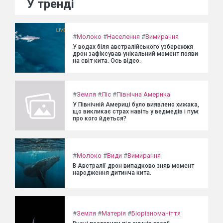
У тренді
#
Молоко
#
Населення
#
Вимирання
У водах біля австралійського узбережжя
дрон зафіксував унікальний момент появи
на світ кита. Ось відео.
#
Земля
#
Ліс
#
Північна Америка
У Північній Америці було виявлено хижака,
що викликає страх навіть у ведмедів і пум:
про кого йдеться?
#
Молоко
#
Види
#
Вимирання
В Австралії дрон випадково зняв момент
народження дитинча кита.
#
Земля
#
Матерія
#
Біорізноманіття