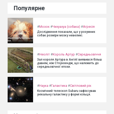
Популярне
#
Мозок
#
Чихуахуа (собака)
#
Агресія
Дослідження показали, що у розумних
собак розміри мозку невеликі.
#
Неоліт
#
Король Артур
#
Середньовіччя
Зал короля Артура в Англії виявився більш
давнім, ніж Стоунхендж, що належить до
середньовічної епохи.
#
Наука
#
Галактика
#
Світловий рік
Космічний телескоп Subaru зафіксував
унікальну галактику у формі кільця.