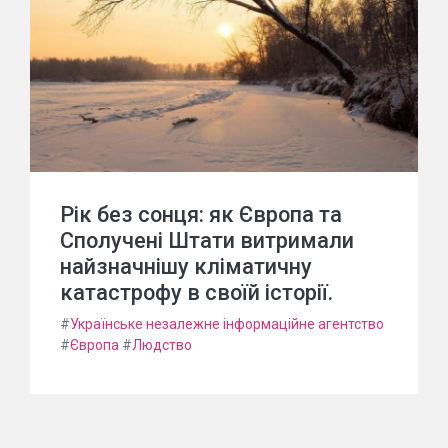
Рік без сонця: як Європа та
Сполучені Штати витримали
найзначнішу кліматичну
катастрофу в своїй історії.
#
Українське незалежне інформаційне агентство
#
Європа
#
Людство