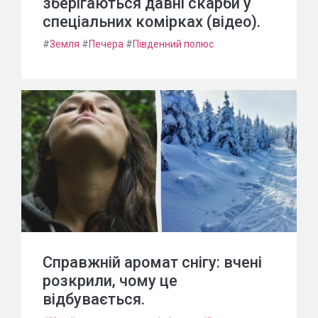
зберігаються давні скарби у
спеціальних комірках (відео).
#
Земля
#
Печера
#
Південний полюс
Справжній аромат снігу: вчені
розкрили, чому це
відбувається.