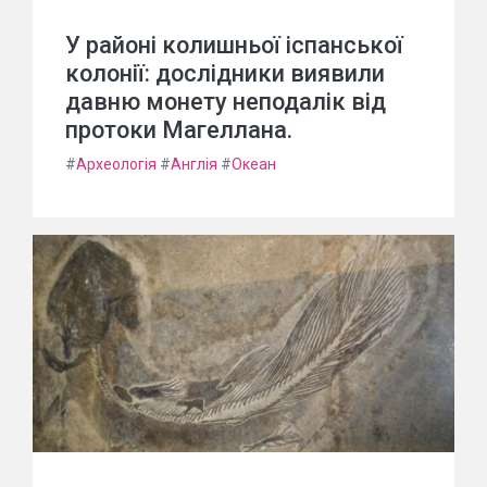
У районі колишньої іспанської
колонії: дослідники виявили
давню монету неподалік від
протоки Магеллана.
#
Археологія
#
Англія
#
Океан