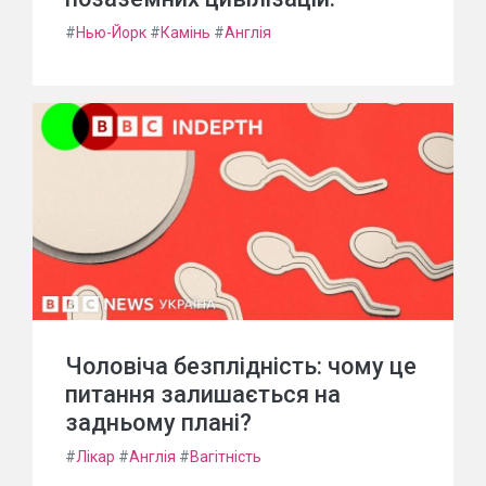
#
Нью-Йорк
#
Камінь
#
Англія
Чоловіча безплідність: чому це
питання залишається на
задньому плані?
#
Лікар
#
Англія
#
Вагітність