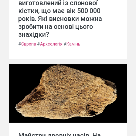
виготовлений із слонової
кістки, що має вік 500 000
років. Які висновки можна
зробити на основі цього
знахідки?
#
Європа
#
Археологія
#
Камінь
Майстри древніх часів. На