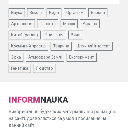
Наука
Земля
Вода
Організм
Європа
Археологія
Планета
Мозок
Україна
Китай (регіон)
Еволюція
Види
Космічний простір
Тварина
Штучний інтелект
Зірка
Атмосфера Землі
Експеримент
Генетика
Людство
INFORM
NAUKA
Використання будь-яких матеріалів, що розміщені
на сайті, дозволяється за умови посилання на
данний сайт.