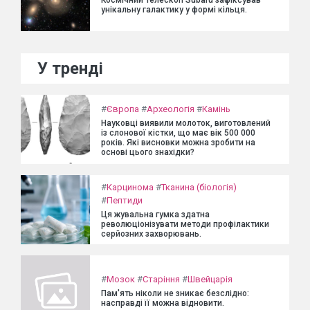
унікальну галактику у формі кільця.
У тренді
#
Європа
#
Археологія
#
Камінь
Науковці виявили молоток, виготовлений
із слонової кістки, що має вік 500 000
років. Які висновки можна зробити на
основі цього знахідки?
#
Карцинома
#
Тканина (біологія)
#
Пептиди
Ця жувальна гумка здатна
революціонізувати методи профілактики
серйозних захворювань.
#
Мозок
#
Старіння
#
Швейцарія
Пам'ять ніколи не зникає безслідно:
насправді її можна відновити.