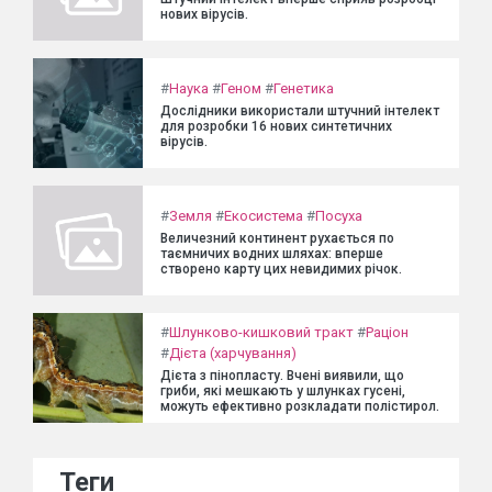
нових вірусів.
#
Наука
#
Геном
#
Генетика
Дослідники використали штучний інтелект
для розробки 16 нових синтетичних
вірусів.
#
Земля
#
Екосистема
#
Посуха
Величезний континент рухається по
таємничих водних шляхах: вперше
створено карту цих невидимих річок.
#
Шлунково-кишковий тракт
#
Раціон
#
Дієта (харчування)
Дієта з пінопласту. Вчені виявили, що
гриби, які мешкають у шлунках гусені,
можуть ефективно розкладати полістирол.
Теги