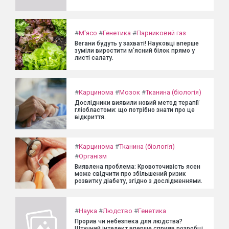
#
М'ясо
#
Генетика
#
Парниковий газ
Вегани будуть у захваті! Науковці вперше
зуміли виростити м'ясний білок прямо у
листі салату.
#
Карцинома
#
Мозок
#
Тканина (біологія)
Дослідники виявили новий метод терапії
гліобластоми: що потрібно знати про це
відкриття.
#
Карцинома
#
Тканина (біологія)
#
Організм
Виявлена проблема: Кровоточивість ясен
може свідчити про збільшений ризик
розвитку діабету, згідно з дослідженнями.
#
Наука
#
Людство
#
Генетика
Прорив чи небезпека для людства?
Штучний інтелект вперше сприяв розробці