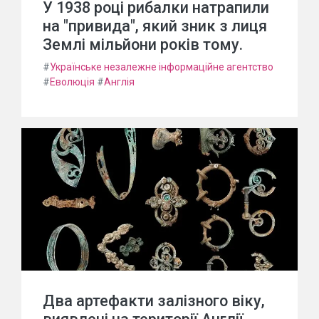
У 1938 році рибалки натрапили
на "привида", який зник з лиця
Землі мільйони років тому.
#
Українське незалежне інформаційне агентство
#
Еволюція
#
Англія
Два артефакти залізного віку,