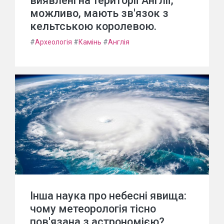
виявлені на території Англії,
можливо, мають зв'язок з
кельтською королевою.
#
Археологія
#
Камінь
#
Англія
Інша наука про небесні явища:
чому метеорологія тісно
пов'язана з астрономією?