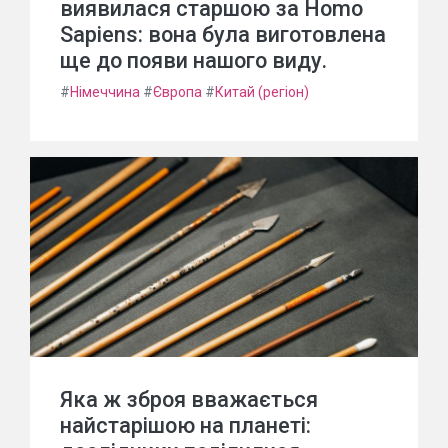
виявилася старшою за Homo
Sapiens: вона була виготовлена
ще до появи нашого виду.
#
Німеччина
#
Європа
#
Китай (регіон)
Яка ж зброя вважається
найстарішою на планеті: