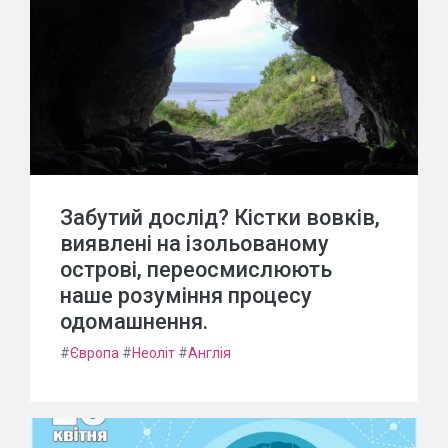
Забутий дослід? Кістки вовків,
виявлені на ізольованому
острові, переосмислюють
наше розуміння процесу
одомашнення.
#
Європа
#
Неоліт
#
Англія