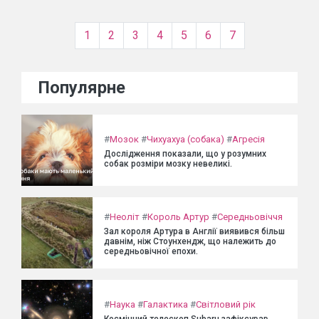
1
2
3
4
5
6
7
Популярне
#
Мозок
#
Чихуахуа (собака)
#
Агресія
Дослідження показали, що у розумних
собак розміри мозку невеликі.
#
Неоліт
#
Король Артур
#
Середньовіччя
Зал короля Артура в Англії виявився більш
давнім, ніж Стоунхендж, що належить до
середньовічної епохи.
#
Наука
#
Галактика
#
Світловий рік
Космічний телескоп Subaru зафіксував