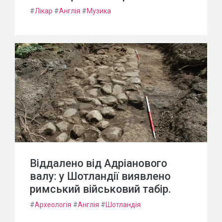
#
Лікар
#
Англія
#
Музика
Віддалено від Адріанового
валу: у Шотландії виявлено
римський військовий табір.
#
Археологія
#
Англія
#
Шотландія