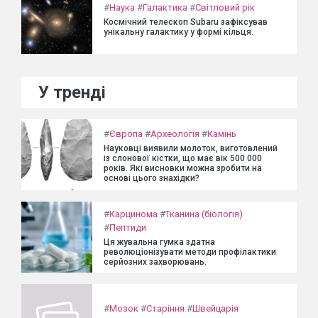
#
Наука
#
Галактика
#
Світловий рік
Космічний телескоп Subaru зафіксував
унікальну галактику у формі кільця.
У тренді
#
Європа
#
Археологія
#
Камінь
Науковці виявили молоток, виготовлений
із слонової кістки, що має вік 500 000
років. Які висновки можна зробити на
основі цього знахідки?
#
Карцинома
#
Тканина (біологія)
#
Пептиди
Ця жувальна гумка здатна
революціонізувати методи профілактики
серйозних захворювань.
#
Мозок
#
Старіння
#
Швейцарія