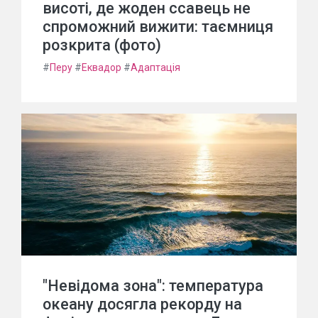
висоті, де жоден ссавець не
спроможний вижити: таємниця
розкрита (фото)
#
Перу
#
Еквадор
#
Адаптація
"Невідома зона": температура
океану досягла рекорду на