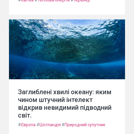
#
Квітка
#
Теплова енергія
#
Українці
Заглиблені хвилі океану: яким
чином штучний інтелект
відкрив невидимий підводний
світ.
#
Європа
#
Шотландія
#
Природний супутник