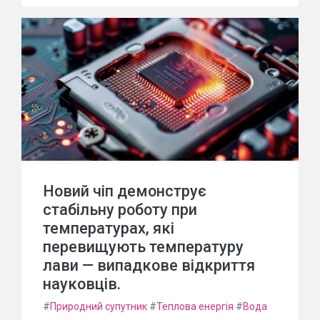
Новий чіп демонструє
стабільну роботу при
температурах, які
перевищують температуру
лави — випадкове відкриття
науковців.
#
Природний супутник
#
Теплова енергія
#
Вода