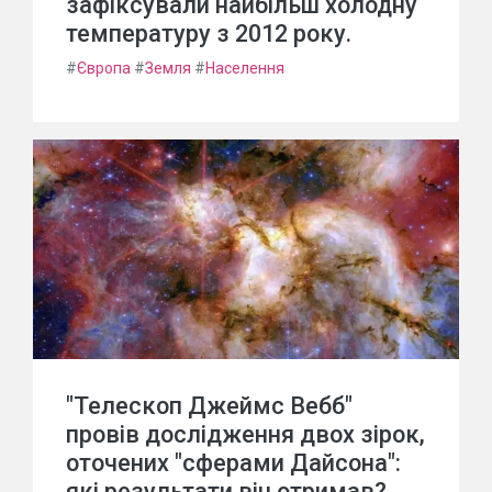
зафіксували найбільш холодну
температуру з 2012 року.
#
Європа
#
Земля
#
Населення
"Телескоп Джеймс Вебб"
провів дослідження двох зірок,
оточених "сферами Дайсона":
які результати він отримав?