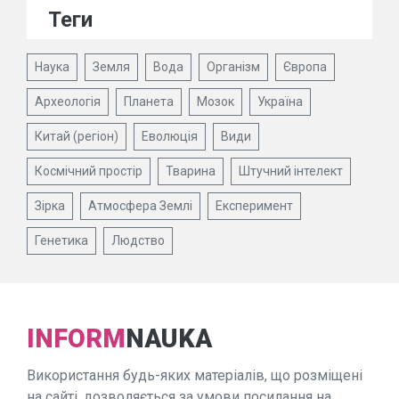
Теги
Наука
Земля
Вода
Організм
Європа
Археологія
Планета
Мозок
Україна
Китай (регіон)
Еволюція
Види
Космічний простір
Тварина
Штучний інтелект
Зірка
Атмосфера Землі
Експеримент
Генетика
Людство
INFORM
NAUKA
Використання будь-яких матеріалів, що розміщені
на сайті, дозволяється за умови посилання на