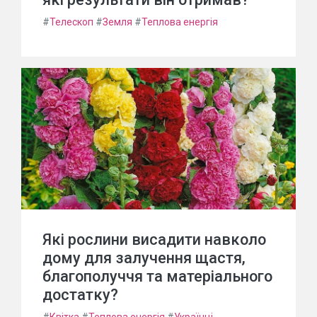
#
Телескоп
#
Земля
#
Теплова енергія
Які рослини висадити навколо
дому для залучення щастя,
благополуччя та матеріального
достатку?