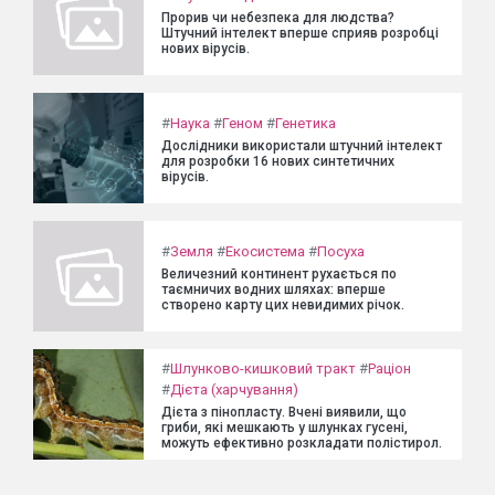
Прорив чи небезпека для людства?
Штучний інтелект вперше сприяв розробці
нових вірусів.
#
Наука
#
Геном
#
Генетика
Дослідники використали штучний інтелект
для розробки 16 нових синтетичних
вірусів.
#
Земля
#
Екосистема
#
Посуха
Величезний континент рухається по
таємничих водних шляхах: вперше
створено карту цих невидимих річок.
#
Шлунково-кишковий тракт
#
Раціон
#
Дієта (харчування)
Дієта з пінопласту. Вчені виявили, що
гриби, які мешкають у шлунках гусені,
можуть ефективно розкладати полістирол.