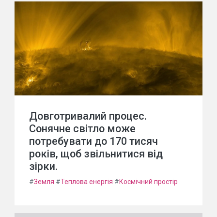
Довготривалий процес.
Сонячне світло може
потребувати до 170 тисяч
років, щоб звільнитися від
зірки.
#
Земля
#
Теплова енергія
#
Космічний простір