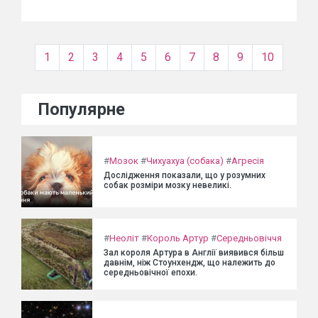
1
2
3
4
5
6
7
8
9
10
Популярне
#
Мозок
#
Чихуахуа (собака)
#
Агресія
Дослідження показали, що у розумних
собак розміри мозку невеликі.
#
Неоліт
#
Король Артур
#
Середньовіччя
Зал короля Артура в Англії виявився більш
давнім, ніж Стоунхендж, що належить до
середньовічної епохи.