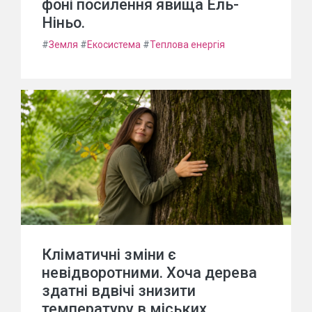
фоні посилення явища Ель-
Ніньо.
#
Земля
#
Екосистема
#
Теплова енергія
Кліматичні зміни є
невідворотними. Хоча дерева
здатні вдвічі знизити
температуру в міських