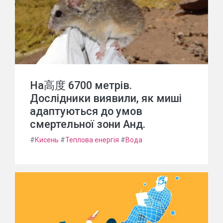
На高度 6700 метрів.
Дослідники виявили, як миші
адаптуються до умов
смертельної зони Анд.
#
Кисень
#
Теплова енергія
#
Вода