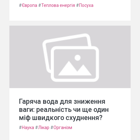
#
Європа
#
Теплова енергія
#
Посуха
Гаряча вода для зниження
ваги: реальність чи ще один
міф швидкого схуднення?
#
Наука
#
Лікар
#
Організм