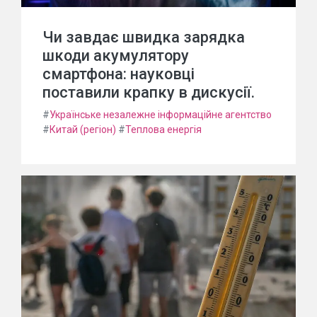
Чи завдає швидка зарядка
шкоди акумулятору
смартфона: науковці
поставили крапку в дискусії.
#
Українське незалежне інформаційне агентство
#
Китай (регіон)
#
Теплова енергія