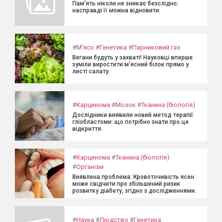
Пам'ять ніколи не зникає безслідно:
насправді її можна відновити.
#
М'ясо
#
Генетика
#
Парниковий газ
Вегани будуть у захваті! Науковці вперше
зуміли виростити м'ясний білок прямо у
листі салату.
#
Карцинома
#
Мозок
#
Тканина (біологія)
Дослідники виявили новий метод терапії
гліобластоми: що потрібно знати про це
відкриття.
#
Карцинома
#
Тканина (біологія)
#
Організм
Виявлена проблема: Кровоточивість ясен
може свідчити про збільшений ризик
розвитку діабету, згідно з дослідженнями.
#
Наука
#
Людство
#
Генетика