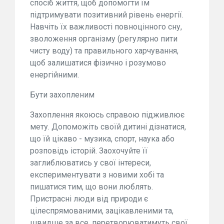
спосіб життя, щоб допомогти їм
підтримувати позитивний рівень енергії.
Навчіть їх важливості повноцінного сну,
зволоження організму (регулярно пити
чисту воду) та правильного харчування,
щоб залишатися фізично і розумово
енергійними.
Бути захопленим
Захоплення якоюсь справою підживлює
мету. Допоможіть своїй дитині дізнатися,
що їй цікаво - музика, спорт, наука або
розповідь історій. Заохочуйте її
заглиблюватись у свої інтереси,
експериментувати з новими хобі та
пишатися тим, що вони люблять.
Пристрасні люди від природи є
цілеспрямованими, зацікавленими та,
швидше за все, перетворюватимуть свої