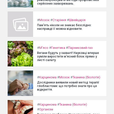
серйозних захворювань.
#
Мозок
#
Старіння
#
Швейцарія
Пам'ять ніколи не зникає безслідно:
насправді її можна відновити.
#
М'ясо
#
Генетика
#
Парниковий газ
Вегани будуть у захваті! Науковці вперше
зуміли виростити м'ясний білок прямо у
листі салату.
#
Карцинома
#
Мозок
#
Тканина (біологія)
Дослідники виявили новий метод терапії
гліобластоми: що потрібно знати про це
відкриття.
#
Карцинома
#
Тканина (біологія)
#
Організм