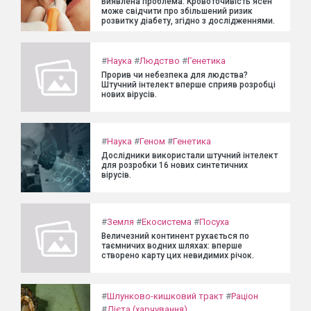
Виявлена проблема: Кровоточивість ясен
може свідчити про збільшений ризик
розвитку діабету, згідно з дослідженнями.
#
Наука
#
Людство
#
Генетика
Прорив чи небезпека для людства?
Штучний інтелект вперше сприяв розробці
нових вірусів.
#
Наука
#
Геном
#
Генетика
Дослідники використали штучний інтелект
для розробки 16 нових синтетичних
вірусів.
#
Земля
#
Екосистема
#
Посуха
Величезний континент рухається по
таємничих водних шляхах: вперше
створено карту цих невидимих річок.
#
Шлунково-кишковий тракт
#
Раціон
#
Дієта (харчування)