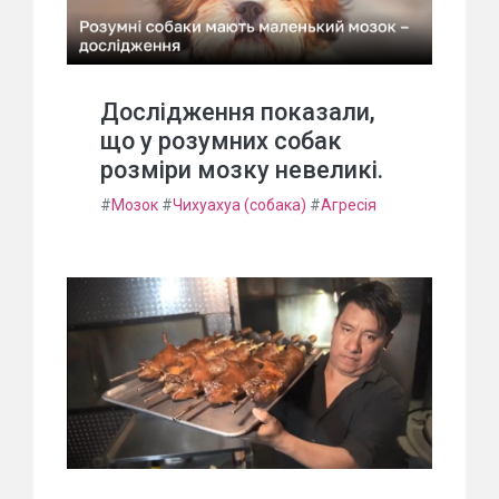
Дослідження показали,
що у розумних собак
розміри мозку невеликі.
#
Мозок
#
Чихуахуа (собака)
#
Агресія