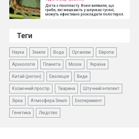
Дієта з пінопласту. Вчені виявили, що
гриби, які мешкають у шлунках гусені,
можуть ефективно розкладати полістирол.
Теги
Наука
Земля
Вода
Організм
Європа
Археологія
Планета
Мозок
Україна
Китай (регіон)
Еволюція
Види
Космічний простір
Тварина
Штучний інтелект
Зірка
Атмосфера Землі
Експеримент
Генетика
Людство