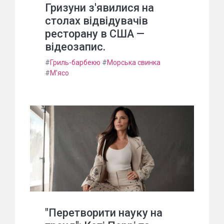
Гризуни з'явилися на
столах відвідувачів
ресторану в США —
відеозапис.
#
Гриль-барбекю
#
Морська свинка
#
М'ясо
"Перетворити науку на