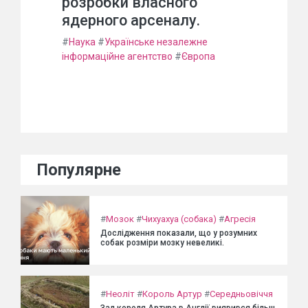
розробки власного
ядерного арсеналу.
#
Наука
#
Українське незалежне
інформаційне агентство
#
Європа
Популярне
#
Мозок
#
Чихуахуа (собака)
#
Агресія
Дослідження показали, що у розумних
собак розміри мозку невеликі.
#
Неоліт
#
Король Артур
#
Середньовіччя