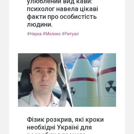
улюблений вид кави:
психолог навела цікаві
факти про особистість
людини.
#
Наука
#
Молоко
#
Ритуал
Фізик розкрив, які кроки
необхідні Україні для