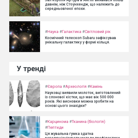
Зал короля Артура в Англії виявився більш
давнім, ніж Стоунхендж, що належить до
середньовічної епохи.
#
Наука
#
Галактика
#
Світловий рік
Космічний телескоп Subaru зафіксував
унікальну галактику у формі кільця.
У тренді
#
Європа
#
Археологія
#
Камінь
Науковці виявили молоток, виготовлений
із слонової кістки, що має вік 500 000
років. Які висновки можна зробити на
основі цього знахідки?
#
Карцинома
#
Тканина (біологія)
#
Пептиди
Ця жувальна гумка здатна
революціонізувати методи профілактики