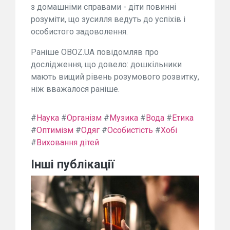
з домашніми справами - діти повинні
розуміти, що зусилля ведуть до успіхів і
особистого задоволення.
Раніше OBOZ.UA повідомляв про
дослідження, що довело: дошкільники
мають вищий рівень розумового розвитку,
ніж вважалося раніше.
#
Наука
#
Організм
#
Музика
#
Вода
#
Етика
#
Оптимізм
#
Одяг
#
Особистість
#
Хобі
#
Виховання дітей
Інші публікації