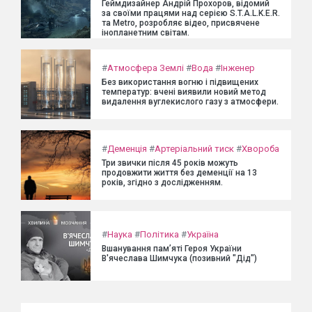
Геймдизайнер Андрій Прохоров, відомий
за своїми працями над серією S.T.A.L.K.E.R.
та Metro, розробляє відео, присвячене
інопланетним світам.
#
Атмосфера Землі
#
Вода
#
Інженер
Без використання вогню і підвищених
температур: вчені виявили новий метод
видалення вуглекислого газу з атмосфери.
#
Деменція
#
Артеріальний тиск
#
Хвороба
Три звички після 45 років можуть
продовжити життя без деменції на 13
років, згідно з дослідженням.
#
Наука
#
Політика
#
Україна
Вшанування пам’яті Героя України
В'ячеслава Шимчука (позивний "Дід")