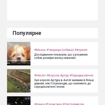
Популярне
#
Мозок
#
Чихуахуа (собака)
#
Агресія
Дослідження показали, що у розумних
собак розміри мозку невеликі.
#
Неоліт
#
Король Артур
#
Середньовіччя
Зал короля Артура в Англії виявився більш
давнім, ніж Стоунхендж, що належить до
середньовічної епохи.
#
Наука
#
Галактика
#
Світловий рік