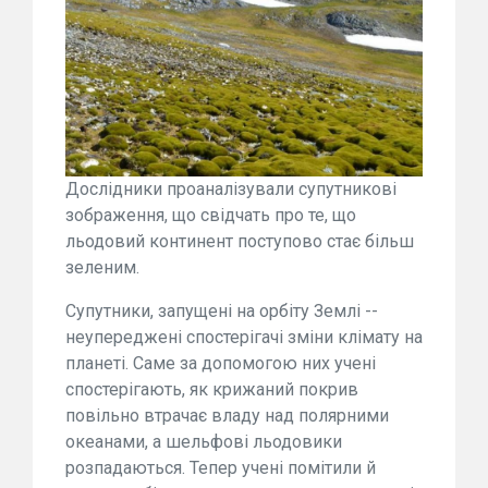
Дослідники проаналізували супутникові
зображення, що свідчать про те, що
льодовий континент поступово стає більш
зеленим.
Супутники, запущені на орбіту Землі --
неупереджені спостерігачі зміни клімату на
планеті. Саме за допомогою них учені
спостерігають, як крижаний покрив
повільно втрачає владу над полярними
океанами, а шельфові льодовики
розпадаються. Тепер учені помітили й