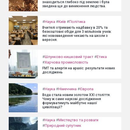
знаходиться глибоко під землею і була
зведена ще до виникнення людства.
#
Наука
#
Київ
#
Політика
Вчителі отримають надбавку в 20% та
безкоштовні обіди для 3 мільйонів учнів:
які нововведення чекають на школи з
вересня.
#
Шлунково-кишковий тракт
#
Етика
#
Харчова промисловість
FMT та алергія на арахіс: результати нових
досліджень
#
Наука
#
Німеччина
#
Європа
Вода стала новим золотом XXI століття.
Чому ж саме наукові дослідження
формуватимуть майбутнє нашої
цивілізації?
#
Наука
#
Мистецтво та розваги
#
Природний супутник