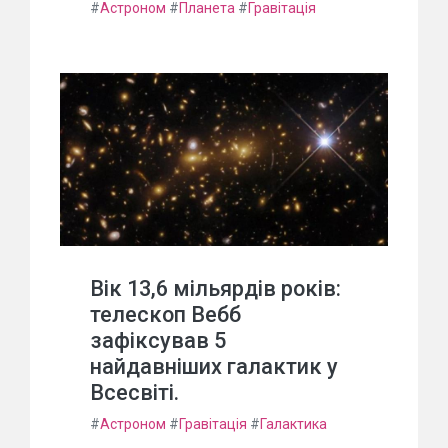
#
Астроном
#
Планета
#
Гравітація
Вік 13,6 мільярдів років:
телескоп Вебб
зафіксував 5
найдавніших галактик у
Всесвіті.
#
Астроном
#
Гравітація
#
Галактика