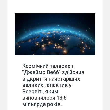
Космічний телескоп
"Джеймс Вебб" здійснив
відкриття найстаріших
великих галактик у
Всесвіті, яким
виповнилося 13,6
мільярда років.