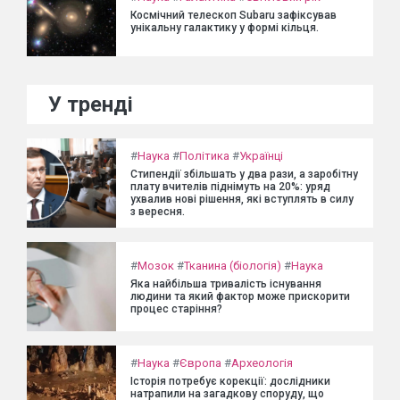
Космічний телескоп Subaru зафіксував
унікальну галактику у формі кільця.
У тренді
#
Наука
#
Політика
#
Українці
Стипендії збільшать у два рази, а заробітну
плату вчителів піднімуть на 20%: уряд
ухвалив нові рішення, які вступлять в силу
з вересня.
#
Мозок
#
Тканина (біологія)
#
Наука
Яка найбільша тривалість існування
людини та який фактор може прискорити
процес старіння?
#
Наука
#
Європа
#
Археологія
Історія потребує корекції: дослідники
натрапили на загадкову споруду, що