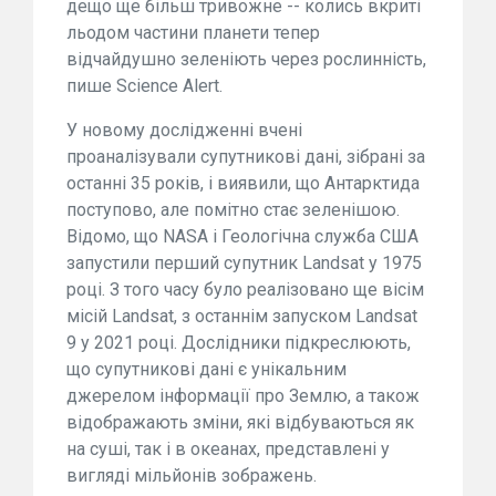
дещо ще більш тривожне -- колись вкриті
льодом частини планети тепер
відчайдушно зеленіють через рослинність,
пише Science Alert.
У новому дослідженні вчені
проаналізували супутникові дані, зібрані за
останні 35 років, і виявили, що Антарктида
поступово, але помітно стає зеленішою.
Відомо, що NASA і Геологічна служба США
запустили перший супутник Landsat у 1975
році. З того часу було реалізовано ще вісім
місій Landsat, з останнім запуском Landsat
9 у 2021 році. Дослідники підкреслюють,
що супутникові дані є унікальним
джерелом інформації про Землю, а також
відображають зміни, які відбуваються як
на суші, так і в океанах, представлені у
вигляді мільйонів зображень.