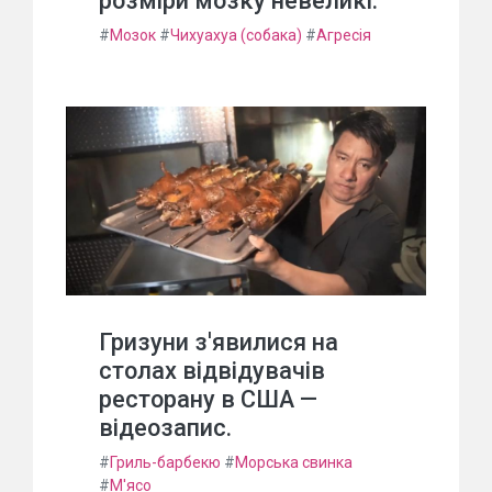
розміри мозку невеликі.
#
Мозок
#
Чихуахуа (собака)
#
Агресія
Гризуни з'явилися на
столах відвідувачів
ресторану в США —
відеозапис.
#
Гриль-барбекю
#
Морська свинка
#
М'ясо