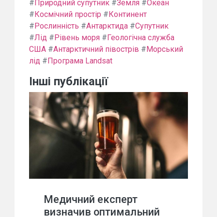
#
Природний супутник
#
Земля
#
Океан
#
Космічний простір
#
Континент
#
Рослинність
#
Антарктида
#
Супутник
#
Лід
#
Рівень моря
#
Геологічна служба
США
#
Антарктичний півострів
#
Морський
лід
#
Програма Landsat
Інші публікації
Медичний експерт
визначив оптимальний