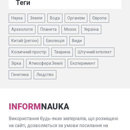
Теги
Наука
Земля
Вода
Організм
Європа
Археологія
Планета
Мозок
Україна
Китай (регіон)
Еволюція
Види
Космічний простір
Тварина
Штучний інтелект
Зірка
Атмосфера Землі
Експеримент
Генетика
Людство
INFORM
NAUKA
Використання будь-яких матеріалів, що розміщені
на сайті, дозволяється за умови посилання на