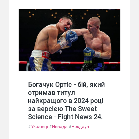
Богачук Ортіс - бій, який
отримав титул
найкращого в 2024 році
за версією The Sweet
Science - Fight News 24.
#
Українці
#
Невада
#
Нокдаун