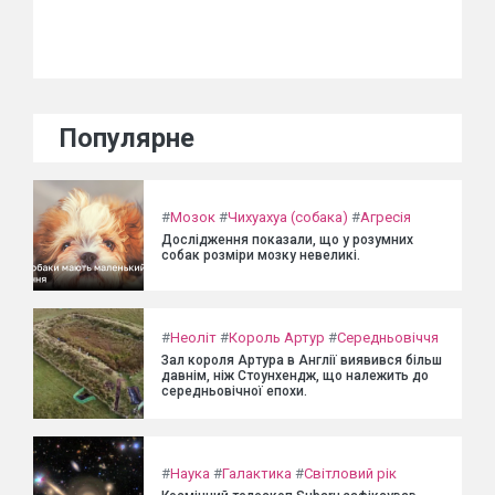
Популярне
#
Мозок
#
Чихуахуа (собака)
#
Агресія
Дослідження показали, що у розумних
собак розміри мозку невеликі.
#
Неоліт
#
Король Артур
#
Середньовіччя
Зал короля Артура в Англії виявився більш
давнім, ніж Стоунхендж, що належить до
середньовічної епохи.
#
Наука
#
Галактика
#
Світловий рік