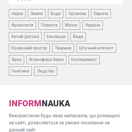
Наука
Земля
Вода
Організм
Європа
Археологія
Планета
Мозок
Україна
Китай (регіон)
Еволюція
Види
Космічний простір
Тварина
Штучний інтелект
Зірка
Атмосфера Землі
Експеримент
Генетика
Людство
INFORM
NAUKA
Використання будь-яких матеріалів, що розміщені
на сайті, дозволяється за умови посилання на
данний сайт.