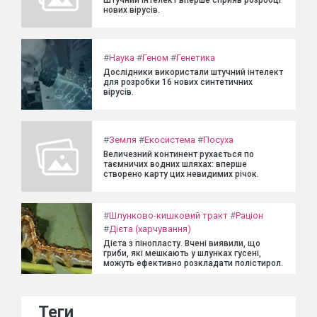
Штучний інтелект вперше сприяв розробці
нових вірусів.
#
Наука
#
Геном
#
Генетика
Дослідники використали штучний інтелект
для розробки 16 нових синтетичних
вірусів.
#
Земля
#
Екосистема
#
Посуха
Величезний континент рухається по
таємничих водних шляхах: вперше
створено карту цих невидимих річок.
#
Шлунково-кишковий тракт
#
Раціон
#
Дієта (харчування)
Дієта з пінопласту. Вчені виявили, що
гриби, які мешкають у шлунках гусені,
можуть ефективно розкладати полістирол.
Теги