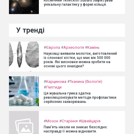
Космічний телескоп Subaru зафіксував
унікальну галактику у формі кільця.
У тренді
#
Європа
#
Археологія
#
Камінь
Науковці виявили молоток, виготовлений
із слонової кістки, що має вік 500 000
років. Які висновки можна зробити на
основі цього знахідки?
#
Карцинома
#
Тканина (біологія)
#
Пептиди
Ця жувальна гумка здатна
революціонізувати методи профілактики
серйозних захворювань.
#
Мозок
#
Старіння
#
Швейцарія
Пам'ять ніколи не зникає безслідно:
насправді її можна відновити.