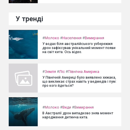
У тренді
#
Молоко
#
Населення
#
Вимирання
У водах біля австралійського узбережжя
дрон зафіксував унікальний момент появи
на світ кита. Ось відео.
#
Земля
#
Ліс
#
Північна Америка
У Північній Америці було виявлено хижака,
що викликає страх навіть у ведмедів і пум:
про кого йдеться?
#
Молоко
#
Види
#
Вимирання
В Австралії дрон випадково зняв момент
народження дитинча кита.