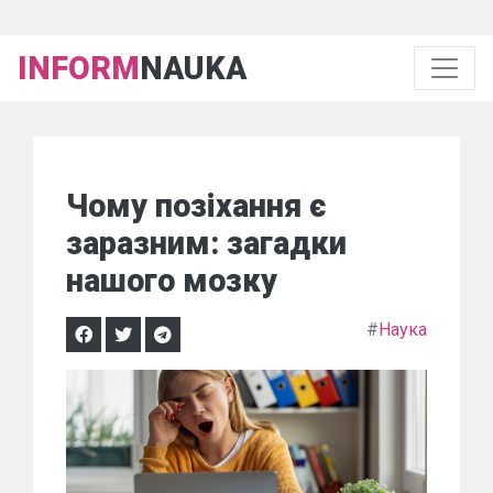
INFORM
NAUKA
Чому позіхання є
заразним: загадки
нашого мозку
#
Наука