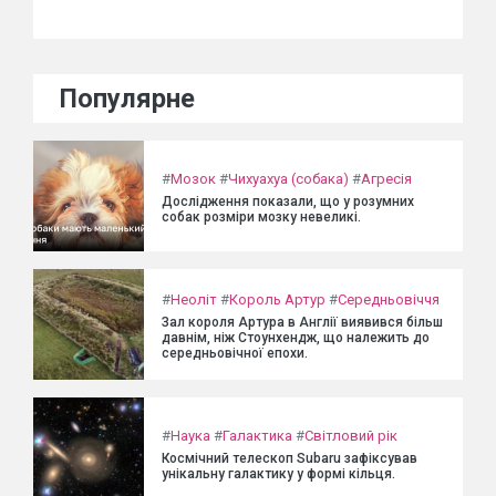
Популярне
#
Мозок
#
Чихуахуа (собака)
#
Агресія
Дослідження показали, що у розумних
собак розміри мозку невеликі.
#
Неоліт
#
Король Артур
#
Середньовіччя
Зал короля Артура в Англії виявився більш
давнім, ніж Стоунхендж, що належить до
середньовічної епохи.
#
Наука
#
Галактика
#
Світловий рік
Космічний телескоп Subaru зафіксував
унікальну галактику у формі кільця.