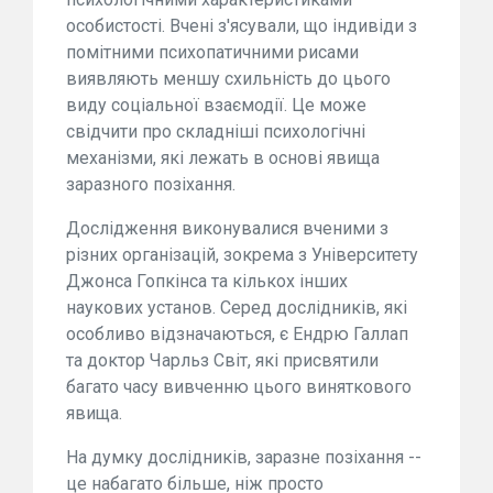
особистості. Вчені з'ясували, що індивіди з
помітними психопатичними рисами
виявляють меншу схильність до цього
виду соціальної взаємодії. Це може
свідчити про складніші психологічні
механізми, які лежать в основі явища
заразного позіхання.
Дослідження виконувалися вченими з
різних організацій, зокрема з Університету
Джонса Гопкінса та кількох інших
наукових установ. Серед дослідників, які
особливо відзначаються, є Ендрю Галлап
та доктор Чарльз Світ, які присвятили
багато часу вивченню цього виняткового
явища.
На думку дослідників, заразне позіхання --
це набагато більше, ніж просто