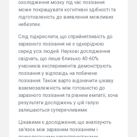
охолодження мозку під час позіхання
може покращувати когнітивні здібності та
підготовленість до виявлення можливих
небезпек.
Слід підкреслити, що сприйнятливість до
заразного позіхання не є однорідною
серед усіх людей. Наукові дослідження
свідчать, що лише близько 40-60%
учасників експериментів демонструють
позіхання у відповідь на побачене
позіхання. Також варто відзначити цікаву
взаємозалежність між готовністю до
заразного позіхання та рівнем емпатії, хоча
результати досліджень у цій галузі
залишаються суперечливими.
Цікавими є дослідження, що аналізують
зв'язок між заразним позіханням і
психологічними характеристиками