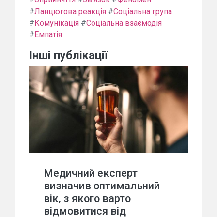
#
Ланцюгова реакція
#
Соціальна група
#
Комунікація
#
Соціальна взаємодія
#
Емпатія
Інші публікації
Медичний експерт
визначив оптимальний
вік, з якого варто
відмовитися від