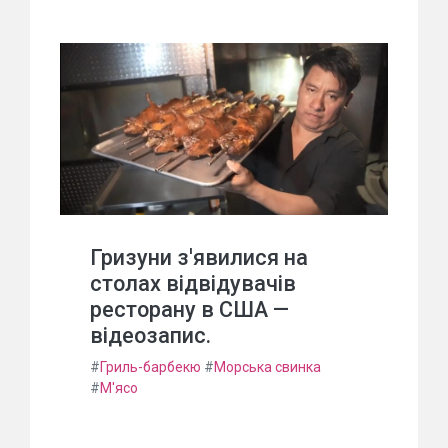
Гризуни з'явилися на
столах відвідувачів
ресторану в США —
відеозапис.
#
Гриль-барбекю
#
Морська свинка
#
М'ясо