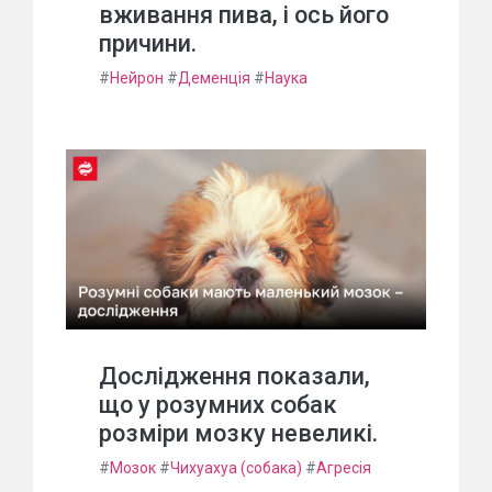
вживання пива, і ось його
причини.
#
Нейрон
#
Деменція
#
Наука
Дослідження показали,
що у розумних собак
розміри мозку невеликі.
#
Мозок
#
Чихуахуа (собака)
#
Агресія