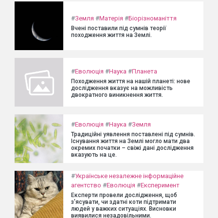
#
Земля
#
Матерія
#
Біорізноманіття
Вчені поставили під сумнів теорії
походження життя на Землі.
#
Еволюція
#
Наука
#
Планета
Походження життя на нашій планеті: нове
дослідження вказує на можливість
двократного виникнення життя.
#
Еволюція
#
Наука
#
Земля
Традиційні уявлення поставлені під сумнів.
Існування життя на Землі могло мати два
окремих початки – свіжі дані дослідження
вказують на це.
#
Українське незалежне інформаційне
агентство
#
Еволюція
#
Експеримент
Експерти провели дослідження, щоб
з'ясувати, чи здатні коти підтримати
людей у важких ситуаціях. Висновки
виявилися незадовільними.