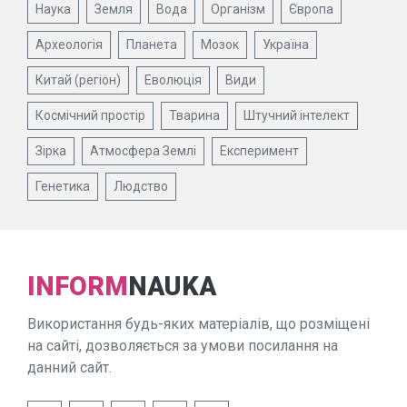
Наука
Земля
Вода
Організм
Європа
Археологія
Планета
Мозок
Україна
Китай (регіон)
Еволюція
Види
Космічний простір
Тварина
Штучний інтелект
Зірка
Атмосфера Землі
Експеримент
Генетика
Людство
INFORM
NAUKA
Використання будь-яких матеріалів, що розміщені
на сайті, дозволяється за умови посилання на
данний сайт.