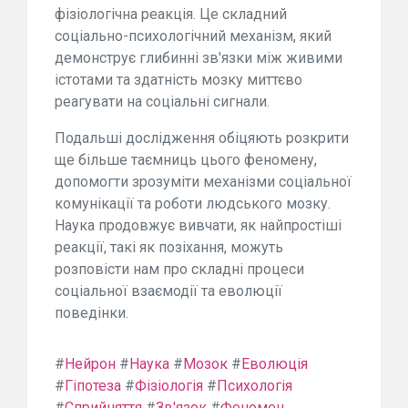
фізіологічна реакція. Це складний
соціально-психологічний механізм, який
демонструє глибинні зв'язки між живими
істотами та здатність мозку миттєво
реагувати на соціальні сигнали.
Подальші дослідження обіцяють розкрити
ще більше таємниць цього феномену,
допомогти зрозуміти механізми соціальної
комунікації та роботи людського мозку.
Наука продовжує вивчати, як найпростіші
реакції, такі як позіхання, можуть
розповісти нам про складні процеси
соціальної взаємодії та еволюції
поведінки.
#
Нейрон
#
Наука
#
Мозок
#
Еволюція
#
Гіпотеза
#
Фізіологія
#
Психологія
#
Сприйняття
#
Зв'язок
#
Феномен