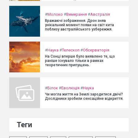
#
Молоко
#
Вимирання
#
Австралія
Вражаючі зображення. Дрон зняв
унікальний момент появи на світ кита
поблизу австралійського узбережжя.
#
Наука
#
Телескоп
#
Обсерваторія
На Сонці вперше було виявлено те, що
раніше існувало тільки в рамках
теоретичних припущень.
#
Білок
#
Еволюція
#
Наука
Чи могла життя на Землі зародитися двічі?
Дослідники зробили сенсаційне відкриття.
Теги