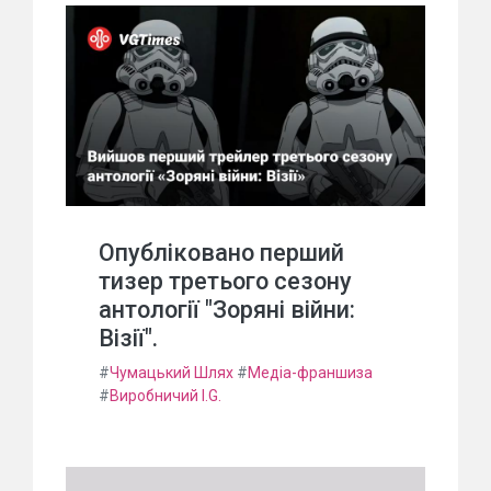
Опубліковано перший
тизер третього сезону
антології "Зоряні війни:
Візії".
#
Чумацький Шлях
#
Медіа-франшиза
#
Виробничий I.G.