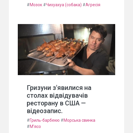
#
Мозок
#
Чихуахуа (собака)
#
Агресія
Гризуни з'явилися на
столах відвідувачів
ресторану в США —
відеозапис.
#
Гриль-барбекю
#
Морська свинка
#
М'ясо