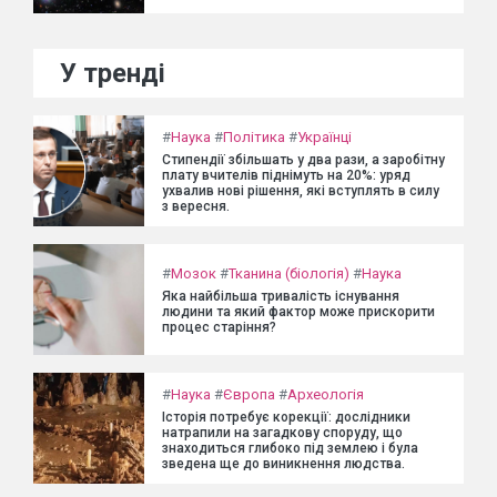
У тренді
#
Наука
#
Політика
#
Українці
Стипендії збільшать у два рази, а заробітну
плату вчителів піднімуть на 20%: уряд
ухвалив нові рішення, які вступлять в силу
з вересня.
#
Мозок
#
Тканина (біологія)
#
Наука
Яка найбільша тривалість існування
людини та який фактор може прискорити
процес старіння?
#
Наука
#
Європа
#
Археологія
Історія потребує корекції: дослідники
натрапили на загадкову споруду, що
знаходиться глибоко під землею і була
зведена ще до виникнення людства.