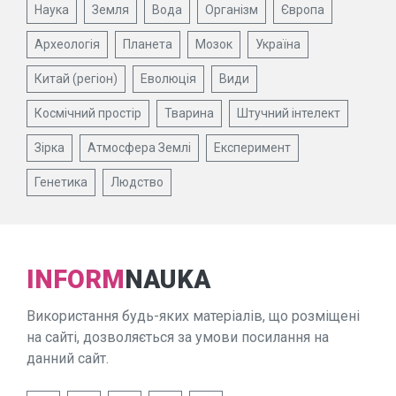
Наука
Земля
Вода
Організм
Європа
Археологія
Планета
Мозок
Україна
Китай (регіон)
Еволюція
Види
Космічний простір
Тварина
Штучний інтелект
Зірка
Атмосфера Землі
Експеримент
Генетика
Людство
INFORM
NAUKA
Використання будь-яких матеріалів, що розміщені
на сайті, дозволяється за умови посилання на
данний сайт.