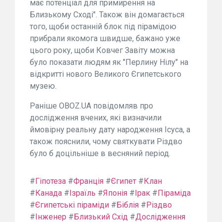
має потенціал для примирення на
Близькому Сході". Також він домагається
того, щоби останній блок під пірамідою
прибрали якомога швидше, бажано уже
цього року, щоби Ковчег Завіту можна
було показати людям як "Перлину Нілу" на
відкритті нового Великого Єгипетського
музею.
Раніше OBOZ.UA повідомляв про
дослідження вчених, які визначили
ймовірну реальну дату народження Ісуса, а
також пояснили, чому святкувати Різдво
було б доцільніше в весняний період.
#
Гіпотеза
#
Франція
#
Єгипет
#
Клан
#
Канада
#
Ізраїль
#
Японія
#
Ірак
#
Піраміда
#
Єгипетські піраміди
#
Біблія
#
Різдво
#
Інженер
#
Близький Схід
#
Дослідження