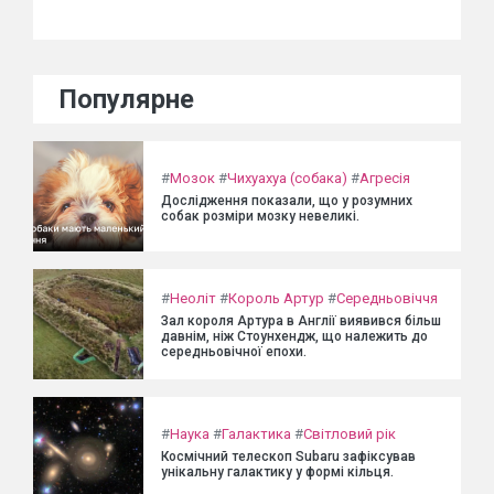
Популярне
#
Мозок
#
Чихуахуа (собака)
#
Агресія
Дослідження показали, що у розумних
собак розміри мозку невеликі.
#
Неоліт
#
Король Артур
#
Середньовіччя
Зал короля Артура в Англії виявився більш
давнім, ніж Стоунхендж, що належить до
середньовічної епохи.
#
Наука
#
Галактика
#
Світловий рік
Космічний телескоп Subaru зафіксував
унікальну галактику у формі кільця.