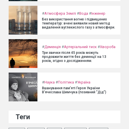
#
Атмосфера Землі
#
Вода
#
Інженер
Без використання вогню і підвищених
температур: вчені виявили новий метод
видалення вуглекислого газу з атмосфери.
#
Деменція
#
Артеріальний тиск
#
Хвороба
Три звички після 45 років можуть
продовжити життя без деменції на 13
років, згідно з дослідженням.
#
Наука
#
Політика
#
Україна
Вшанування пам’яті Героя України
В'ячеслава Шимчука (позивний "Дід")
Теги