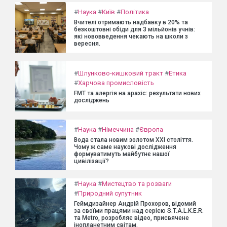
#
Наука
#
Київ
#
Політика
Вчителі отримають надбавку в 20% та
безкоштовні обіди для 3 мільйонів учнів:
які нововведення чекають на школи з
вересня.
#
Шлунково-кишковий тракт
#
Етика
#
Харчова промисловість
FMT та алергія на арахіс: результати нових
досліджень
#
Наука
#
Німеччина
#
Європа
Вода стала новим золотом XXI століття.
Чому ж саме наукові дослідження
формуватимуть майбутнє нашої
цивілізації?
#
Наука
#
Мистецтво та розваги
#
Природний супутник
Геймдизайнер Андрій Прохоров, відомий
за своїми працями над серією S.T.A.L.K.E.R.
та Metro, розробляє відео, присвячене
інопланетним світам.