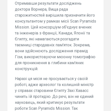
Отримавши результати досліджень
доктора Ворнера, Вища рада
старожитностей вирішила призначити його
консультантом у рамках місії Scan Pyramids
Mission. Цей консорціум об'єднує вчених
та інженерів з Франції, Канади, Японії та
Єгипту, які намагаються розгадати
таємниці стародавніх пам'яток. Зокрема,
вони здійснюють дослідження пірамід
Гізи, використовуючи мюонну томографію
для проникнення в глибини кам'яних
конструкцій.
Наразі ця місія не просувається у своїй
роботі, адже археолог та колишній міністр
у справах старовини Єгипту Захі Хавасс
чинить їй протидію. До речі, він не єдиний
науковець, який критикує результати
роботи Scan Pyramids Mission. Так