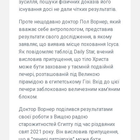
зусилля, пошуки фізичних доказів його
існування досі не дали чітких результатів.
Проте нещодавно доктор Пол Ворнер, який
вважає себе антропологом, представив
результати свого дослідження, в якому
заявляє, що виявив місце поховання Ісуса.
Як повідомляє таблоїд Daily Star, вчений
висловив припущення, що тіло Христа
може бути заховане у таємній подвійній
печері, розташованій під Великою
пірамідою в єгипетському Гізі. Вхід до цієї
печери заблоковано величезним кам'яним
блоком.
Доктор Ворнер поділився результатами
своєї роботи з Вищою радою
старожитностей Єгипту під час різдвяних
свят 2021 року. Він висловив припущення,
що в "печері патріархів" може бути