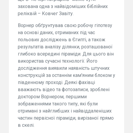
захована одна з найвідоміших біблійних
реліквій – Ковчег Завіту.
Ворнер обґрунтував свою робочу гіпотезу
на основі даних, отриманих під час
польових досліджень в Єгипті, а також
результатів аналізу ділянки, розташованої
глибоко всередині піраміди. Для цього він
використав сучасні технології. Його
дослідження виявили наявність штучних
конструкцій за останнім кам'яним блоком у
південному проході. Деякі фахівці
вважають відео та фотозаписи, зроблені
доктором Ворнером, першими
зображеннями такого типу, які були
отримані з найглибших і найвіддаленіших
частин первісної піраміди, вирізаної прямо
в скелі.