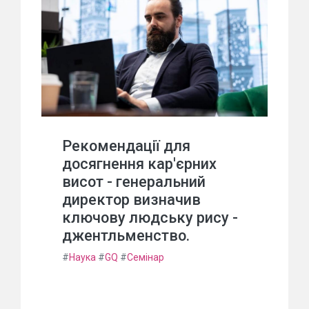
Рекомендації для
досягнення кар'єрних
висот - генеральний
директор визначив
ключову людську рису -
джентльменство.
#
Наука
#
GQ
#
Семінар