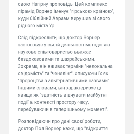
свою Нагірну проповідь. Цей комплекс
пірамід Ворнер іменує "гірською країною",
куди біблійний Авраам вирушив зі свого
рідного міста Ур.
Слід підкреслити, що доктор Ворнер
застосовує у своїй діяльності методи, які
наукове співтовариство вважає
бездоказовими та шахрайськими.
Зокрема, він вживає терміни "нелокальна
свідомість" та "ченелінг", описуючи їх як
"пророцтва з альтернативними назвами".
Іншими словами, він характеризує ці
явища як "здатність відчувати майбутні
події в контексті простору-часу,
перебуваючи в теперішньому моменті".
Розповідаючи про дані своєї роботи,
доктор Пол Ворнер каже, що "відкриття