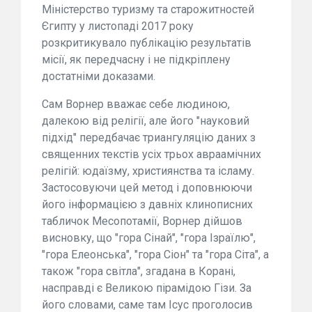
Міністерство туризму та старожитностей
Єгипту у листопаді 2017 року
розкритикувало публікацію результатів
місії, як передчасну і не підкріплену
достатніми доказами.
Сам Ворнер вважає себе людиною,
далекою від релігії, але його "науковий
підхід" передбачає триангуляцію даних з
священних текстів усіх трьох авраамічних
релігій: юдаїзму, християнства та ісламу.
Застосовуючи цей метод і доповнюючи
його інформацією з давніх клинописних
табличок Месопотамії, Ворнер дійшов
висновку, що "гора Сінай", "гора Ізраїлю",
"гора Елеонська", "гора Сіон" та "гора Сіта", а
також "гора світла", згадана в Корані,
насправді є Великою пірамідою Гізи. За
його словами, саме там Ісус проголосив