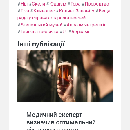
#
Ніл
#
Скеля
#
Юдаїзм
#
Гора
#
Пророцтво
#
Гіза
#
Клинопис
#
Ковчег Заповіту
#
Вища
рада у справах старожитностей
#
Єгипетський музей
#
Авраамічні релігії
#
Глиняна табличка
#
Ur
#
Аврааме.
Інші публікації
Медичний експерт
визначив оптимальний
вік, з якого варто