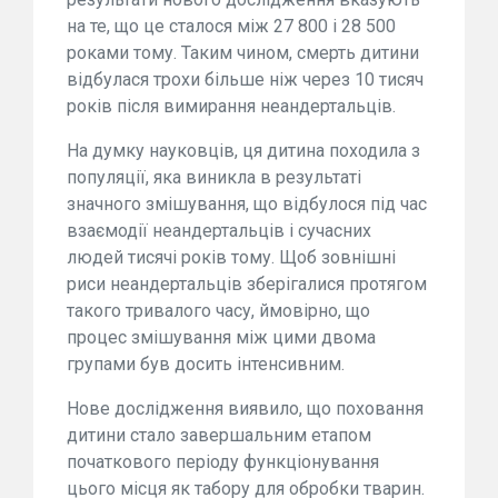
на те, що це сталося між 27 800 і 28 500
роками тому. Таким чином, смерть дитини
відбулася трохи більше ніж через 10 тисяч
років після вимирання неандертальців.
На думку науковців, ця дитина походила з
популяції, яка виникла в результаті
значного змішування, що відбулося під час
взаємодії неандертальців і сучасних
людей тисячі років тому. Щоб зовнішні
риси неандертальців зберігалися протягом
такого тривалого часу, ймовірно, що
процес змішування між цими двома
групами був досить інтенсивним.
Нове дослідження виявило, що поховання
дитини стало завершальним етапом
початкового періоду функціонування
цього місця як табору для обробки тварин.