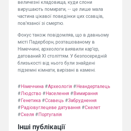
величезні кладовища, куди слони
вирушають помирати, -- це лише мала
частина цікавої поведінки цих ссавців,
пов'язаної зі смертю.
Фокус також повідомляв, що в давньому
місті Падерборн, розташованому в
Німеччині, археологи виявили кар'єр,
датований XI століттям. У безпосередній
близькості від нього були знайдені
підземні кімнати, вирізані в камені.
#
Німеччина
#
Археологія
#
Неандерталець
#
Людство
#
Населення
#
Вимирання
#
Генетика
#
Ссавець
#
Забруднення
#
Радіовуглецеве датування
#
Скелет
#
Скеля
#
Португалія
Інші публікації