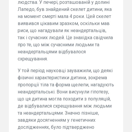
людства. У печері, розташованій у долині
Лапедо, був знайдений скелет дитини, яка
на момент смерті мала 4 роки. Цей скелет
виявився цікавим зразком, оскільки мав
риси, що нагадували як неандертальців,
так і сучасних людей. Це знахідка свідчила
про те, що між сучасними людьми та
неандертальцями відбувалося
схрещування.
У той період науковці зауважили, що деякі
фізичні характеристики дитини, зокрема
пропорції тіла та форма щелепи, нагадують
неандертальські. Вони висунули гіпотезу,
що ця дитина могла походити з популяцій,
де відбувалися схрещування між людьми
та неандертальцями. Значно пізніше,
завдяки досягненням у генетичних
дослідженнях, було підтверджено