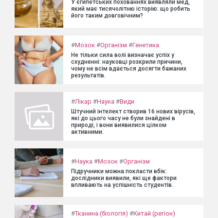
У єгипетських похованнях виявляли мед,
який має тисячолітню історію: що робить
його таким довговічним?
#
Мозок
#
Організм
#
Генетика
Не тільки сила волі визначає успіх у
схудненні: науковці розкрили причини,
чому не всім вдається досягти бажаних
результатів.
#
Лікар
#
Наука
#
Види
Штучний інтелект створив 16 нових вірусів,
які до цього часу не були знайдені в
природі, і вони виявилися цілком
активними.
#
Наука
#
Мозок
#
Організм
Підручники можна покласти вбік:
дослідники виявили, які ще фактори
впливають на успішність студентів.
#
Тканина (біологія)
#
Китай (регіон)