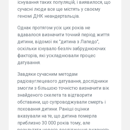
існування таких популяцій, і виявилося, що
сучасні люди все ще містять у своєму
геномі ДНК неандертальців.
Однак протягом усіх цих років не
вдавалося визначити точний період життя
дитини, відомої як "дитина з Лапедо",
оскільки існувало безліч забруднюючих
факторів, які ускладнювали процес
датування.
Завдяки сучасним методам
радіовуглецевого датування, дослідники
змогли з більшою точністю визначити вік
знайденого скелета та відтворити
обставини, що супроводжували смерть і
поховання дитини. Раніші оцінки
вказували на те, що дитина померла
приблизно 30 000 років тому, але
результати нового дослідження вказують