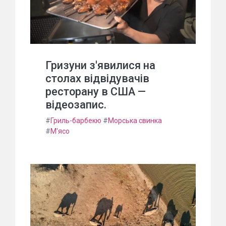
Гризуни з'явилися на
столах відвідувачів
ресторану в США —
відеозапис.
#
Гриль-барбекю
#
Морська свинка
#
М'ясо