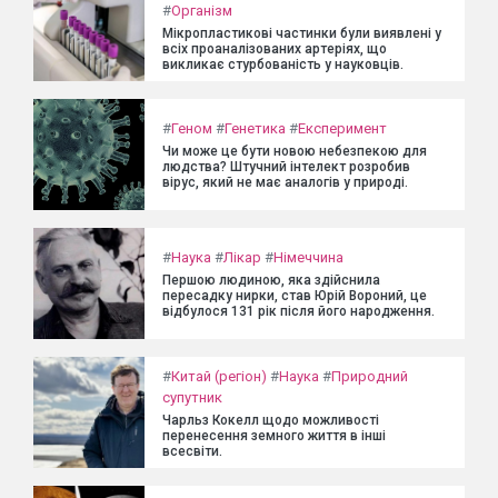
#
Організм
Мікропластикові частинки були виявлені у
всіх проаналізованих артеріях, що
викликає стурбованість у науковців.
#
Геном
#
Генетика
#
Експеримент
Чи може це бути новою небезпекою для
людства? Штучний інтелект розробив
вірус, який не має аналогів у природі.
#
Наука
#
Лікар
#
Німеччина
Першою людиною, яка здійснила
пересадку нирки, став Юрій Вороний, це
відбулося 131 рік після його народження.
#
Китай (регіон)
#
Наука
#
Природний
супутник
Чарльз Кокелл щодо можливості
перенесення земного життя в інші
всесвіти.