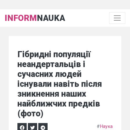
INFORM
NAUKA
Гібридні популяції
неандертальців і
сучасних людей
існували навіть після
зникнення наших
найближчих предків
(фото)
#
Наука