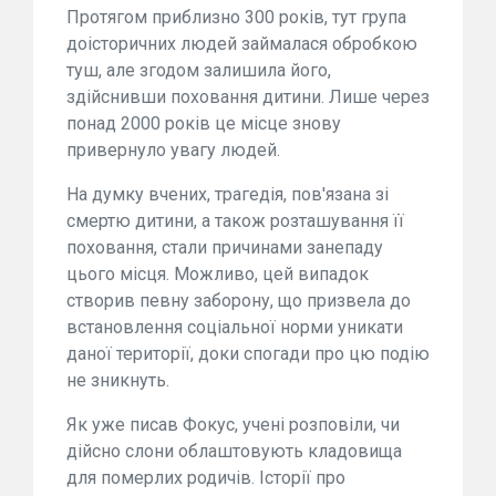
Протягом приблизно 300 років, тут група
доісторичних людей займалася обробкою
туш, але згодом залишила його,
здійснивши поховання дитини. Лише через
понад 2000 років це місце знову
привернуло увагу людей.
На думку вчених, трагедія, пов'язана зі
смертю дитини, а також розташування її
поховання, стали причинами занепаду
цього місця. Можливо, цей випадок
створив певну заборону, що призвела до
встановлення соціальної норми уникати
даної території, доки спогади про цю подію
не зникнуть.
Як уже писав Фокус, учені розповіли, чи
дійсно слони облаштовують кладовища
для померлих родичів. Історії про