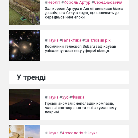
#
Неоліт
#
Король Артур
#
Середньовіччя
Зал короля Артура в Англії виявився більш
давнім, ніж Стоунхендж, що належить до
середньовічної епохи.
#
Наука
#
Галактика
#
Світловий рік
Космічний телескоп Subaru зафіксував
унікальну галактику у формі кільця.
У тренді
#
Наука
#
Зуб
#
Фізика
Гірські аномалії: неполадки компасів,
часові спотворення та тіні в туманному
покриві.
#
Наука
#
Археологія
#
Наука