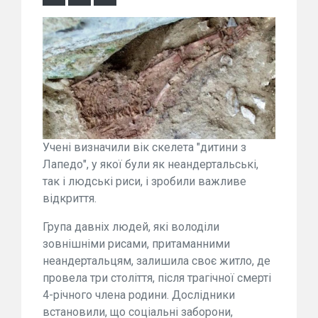
Учені визначили вік скелета "дитини з
Лапедо", у якої були як неандертальські,
так і людські риси, і зробили важливе
відкриття.
Група давніх людей, які володіли
зовнішніми рисами, притаманними
неандертальцям, залишила своє житло, де
провела три століття, після трагічної смерті
4-річного члена родини. Дослідники
встановили, що соціальні заборони,