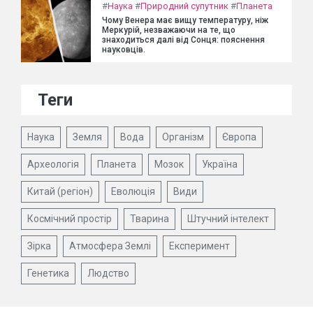
#
Наука
#
Природний супутник
#
Планета
Чому Венера має вищу температуру, ніж
Меркурій, незважаючи на те, що
знаходиться далі від Сонця: пояснення
науковців.
Теги
Наука
Земля
Вода
Організм
Європа
Археологія
Планета
Мозок
Україна
Китай (регіон)
Еволюція
Види
Космічний простір
Тварина
Штучний інтелект
Зірка
Атмосфера Землі
Експеримент
Генетика
Людство