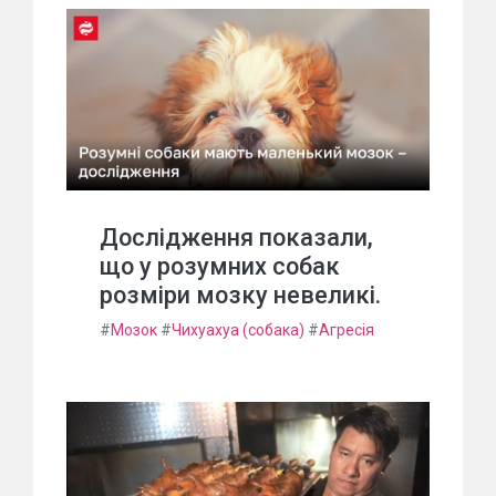
Дослідження показали,
що у розумних собак
розміри мозку невеликі.
#
Мозок
#
Чихуахуа (собака)
#
Агресія