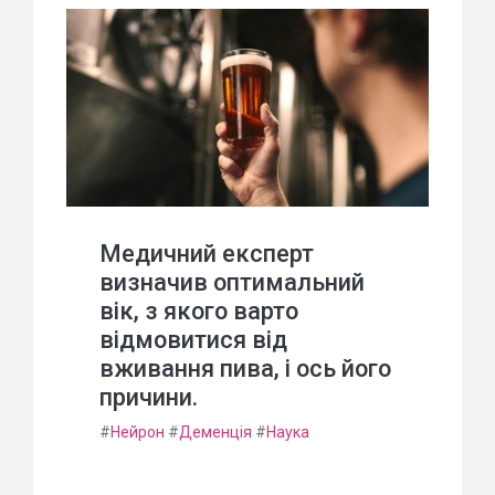
Медичний експерт
визначив оптимальний
вік, з якого варто
відмовитися від
вживання пива, і ось його
причини.
#
Нейрон
#
Деменція
#
Наука