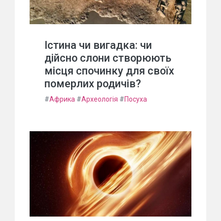
Істина чи вигадка: чи
дійсно слони створюють
місця спочинку для своїх
померлих родичів?
#
Африка
#
Археологія
#
Посуха