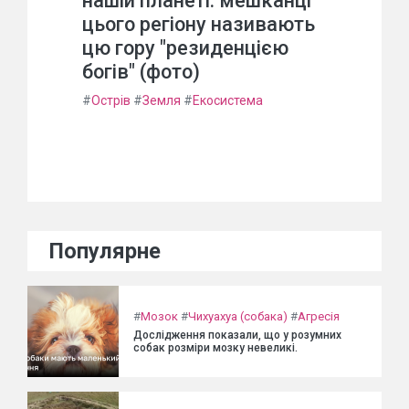
нашій планеті: мешканці
цього регіону називають
цю гору "резиденцією
богів" (фото)
#
Острів
#
Земля
#
Екосистема
Популярне
#
Мозок
#
Чихуахуа (собака)
#
Агресія
Дослідження показали, що у розумних
собак розміри мозку невеликі.