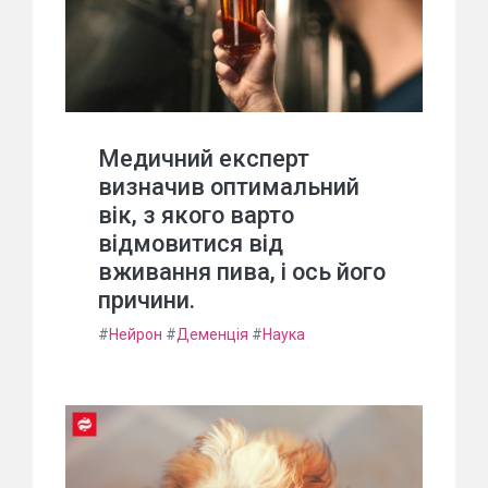
Медичний експерт
визначив оптимальний
вік, з якого варто
відмовитися від
вживання пива, і ось його
причини.
#
Нейрон
#
Деменція
#
Наука