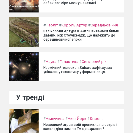
собак розміри мозку невеликі.
#
Неоліт
#
Король Артур
#
Середньовіччя
Зал короля Артура в Англії виявився більш
давнім, ніж Стоунхендж, що належить до
середньовічної епохи.
#
Наука
#
Галактика
#
Світловий рік
Космічний телескоп Subaru зафіксував
унікальну галактику у формі кільця.
У тренді
#
Німеччина
#
Нью-Йорк
#
Європа
Невеликий зграя змій проникла на острів і
заволоділа ним: як їм це вдалося?