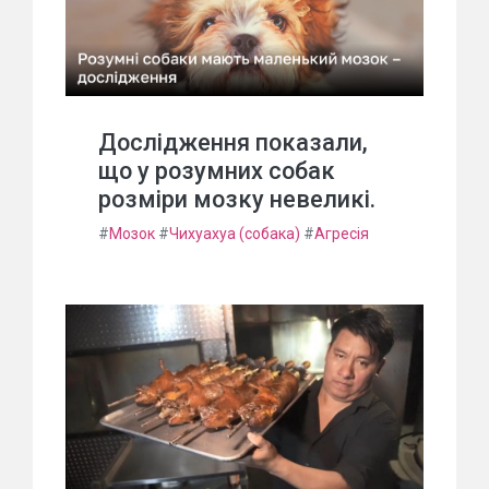
Дослідження показали,
що у розумних собак
розміри мозку невеликі.
#
Мозок
#
Чихуахуа (собака)
#
Агресія