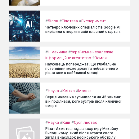
#
Білок
#
Гіпотеза
#
Експеримент
Четверо ключових спеціалістів Google AI
вирішили створити свій власний стартап.
#
Німеччина
#
Українське незалежне
інформаційне агентство
#
Земля
Науковець попереджає, що глобальне
потепління може досягти небезпечного
рівня вже в найближчі місяці.
#
Наука
#
Квітка
#
Мозок
Серце чоловіка зупинилося на 45 хвилин:
він поділився, кого зустрів після клінічної
смерті.
#
Наука
#
Київ
#
Суспільство
Рінат Ахметов надав квартиру Михайлу
Висоцькому, який після втрати свого
житла внаслідок російського обстрілу