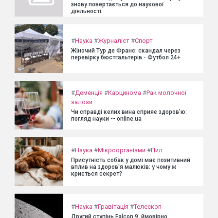
знову повертається до наукової
діяльності.
#
Наука
#
Журналіст
#
Спорт
Жіночий Тур де Франс: скандал через
перевірку бюстгальтерів - Футбол 24+
#
Деменція
#
Карцинома
#
Рак молочної
залози
Чи справді келих вина сприяє здоров'ю:
погляд науки -- online.ua
#
Наука
#
Мікроорганізми
#
Пил
Присутність собак у домі має позитивний
вплив на здоров'я малюків: у чому ж
криється секрет?
#
Наука
#
Гравітація
#
Телескоп
Другий ступінь Falcon 9, ймовірно,