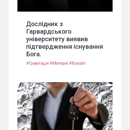
Дослідник з
Гарвардського
університету виявив
підтвердження існування
Бога.
#
Гравітація
#
Матерія
#
Всесвіт