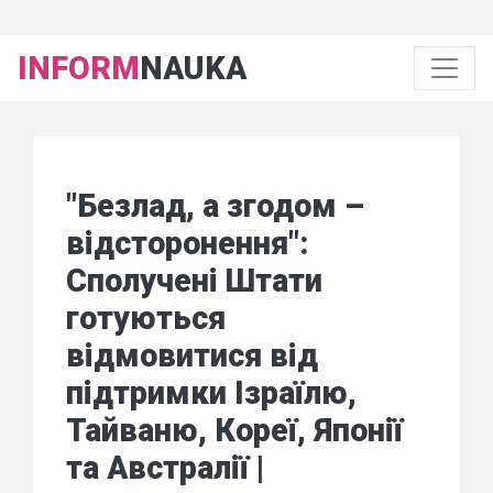
INFORM
NAUKA
"Безлад, а згодом –
відсторонення":
Сполучені Штати
готуються
відмовитися від
підтримки Ізраїлю,
Тайваню, Кореї, Японії
та Австралії |