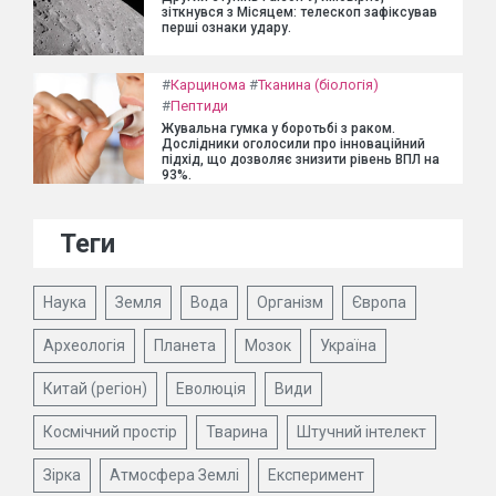
зіткнувся з Місяцем: телескоп зафіксував
перші ознаки удару.
#
Карцинома
#
Тканина (біологія)
#
Пептиди
Жувальна гумка у боротьбі з раком.
Дослідники оголосили про інноваційний
підхід, що дозволяє знизити рівень ВПЛ на
93%.
Теги
Наука
Земля
Вода
Організм
Європа
Археологія
Планета
Мозок
Україна
Китай (регіон)
Еволюція
Види
Космічний простір
Тварина
Штучний інтелект
Зірка
Атмосфера Землі
Експеримент