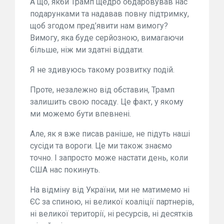
А що, якби Трамп щедро обдаровував нас
подарунками та надавав повну підтримку,
щоб згодом пред’явити нам вимогу?
Вимогу, яка буде серйозною, вимагаючи
більше, ніж ми здатні віддати.
Я не здивуюсь такому розвитку подій.
Проте, незалежно від обставин, Трамп
залишить свою посаду. Це факт, у якому
ми можемо бути впевнені.
Але, як я вже писав раніше, не підуть наші
сусіди та вороги. Це ми також знаємо
точно. І запросто може настати день, коли
США нас покинуть.
На відміну від України, ми не матимемо ні
ЄС за спиною, ні великої коаліції партнерів,
ні великої території, ні ресурсів, ні десятків