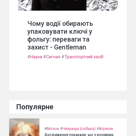
Чому водії обирають
упаковувати ключі у
фольгу: переваги та
захист - Gentleman
#
Наука
#
Сигнал
#
Транспортний засіб
Популярне
#
Мозок
#
Чихуахуа (собака)
#
Агресія
Дослідження показали, що у розумних