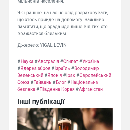
мільйонів населення.
Як і раніше, на нас не слід розраховувати,
що хтось прийде на допомогу. Важливо
пам’ятати, що зрада йде лише від тих, хто
вважається близьким.
Джерело: YIGAL LEVIN
#
Наука
#
Австралія
#
Єгипет
#
Україна
#
Ядерна зброя
#
Ізраїль
#
Володимир
Зеленський
#
Японія
#
Ірак
#
Європейський
Союз
#
Тайвань
#
Блог
#
Національна
безпека
#
Південна Корея
#
Афганістан
Інші публікації