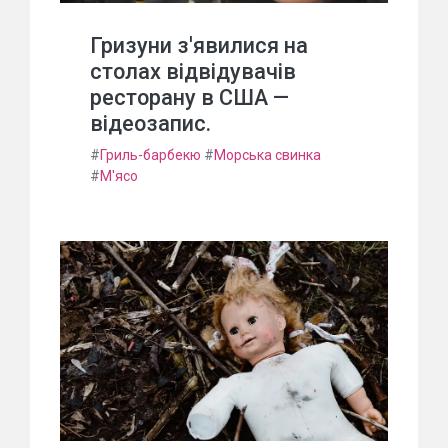
Гризуни з'явилися на
столах відвідувачів
ресторану в США —
відеозапис.
#
Гриль-барбекю
#
Морська свинка
#
М'ясо