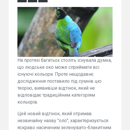
На протязі багатьох століть існувала думка,
що людське око може сприймати всі
існуючі кольори. Проте нещодавнє
дослідження поставило під сумнів цю
теорію, виявивши відтінок, який не
відповідає традиційним категоріям
кольорів.
Цей новий відтінок, який отримав
незвичайну назву "оло", характеризується
яскраво насиченим зеленувато-блакитним