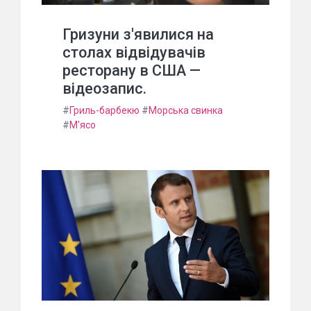
Гризуни з'явилися на
столах відвідувачів
ресторану в США —
відеозапис.
#
Гриль-барбекю
#
Морська свинка
#
М'ясо