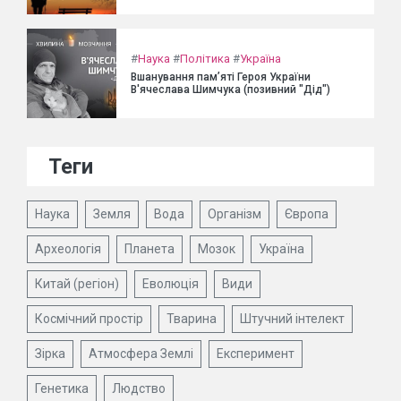
#
Наука
#
Політика
#
Україна
Вшанування пам’яті Героя України
В'ячеслава Шимчука (позивний "Дід")
Теги
Наука
Земля
Вода
Організм
Європа
Археологія
Планета
Мозок
Україна
Китай (регіон)
Еволюція
Види
Космічний простір
Тварина
Штучний інтелект
Зірка
Атмосфера Землі
Експеримент
Генетика
Людство