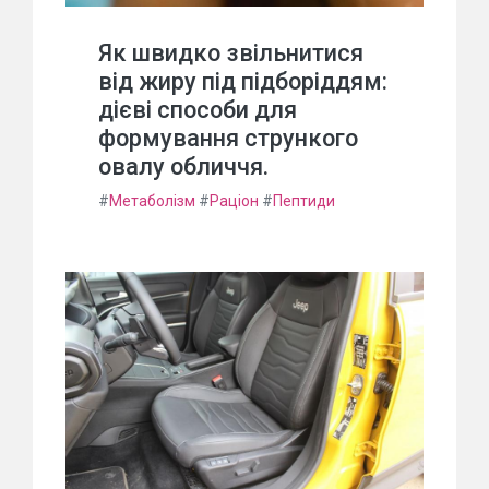
Як швидко звільнитися
від жиру під підборіддям:
дієві способи для
формування стрункого
овалу обличчя.
#
Метаболізм
#
Раціон
#
Пептиди