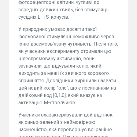
фоторецепторні клітини, чутливі до
середніх довжин хвиль, без стимуляції
сусідніх L- і S-конусів.
У природних умовах досягти такої
ізольованої стимуляції неможливо через
їхню взаємозв’язану чутливість. Після того,
як учасники експерименту отримали цю
цілеспрямовану активацію, вони
зазначили, що відчували колір, який
виходить за межі їх звичного зорового
сприйняття. Дослідники вирішили назвати
цей новий колір "оло", що є посиланням на
двійковий код [0,1,0], який вказує на
активацію М-стовпчиків.
Учасники охарактеризували цей відтінок
як синьо-зелений з неймовірною
насиченістю, яка перевершує всі раніше
відомі їм кольори. Для підтвердження