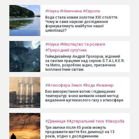
#
Наука
#
Німеччина
#
Європа
Вода стала новим золотом XXI століття.
Чому ж саме наукові дослідження
формуватимуть майбутнє нашої
цивілізації?
#
Наука
#
Мистецтво та розваги
#
Природний супутник
Геймдизайнер Андрій Прохоров, відомий
за своїми працями над серією S.T.A.L.K.E.R.
та Metro, розробляє відео, присвячене
інопланетним світам.
#
Атмосфера Землі
#
Вода
#
Інженер
Без використання вогню і підвищених
температур: вчені виявили новий метод
видалення вуглекислого газу з атмосфери.
#
Деменція
#
Артеріальний тиск
#
Хвороба
Три звички після 45 років можуть
продовжити життя без деменції на 13
років, згідно з дослідженням.