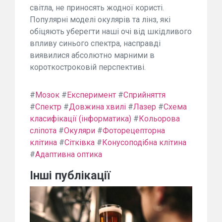
світла, не приносять жодної користі.
Популярні моделі окулярів та лінз, які
обіцяють уберегти наші очі від шкідливого
впливу синього спектра, насправді
виявилися абсолютно марними в
короткостроковій перспективі.
#
Мозок
#
Експеримент
#
Сприйняття
#
Спектр
#
Довжина хвилі
#
Лазер
#
Схема
класифікації (інформатика)
#
Кольорова
сліпота
#
Окуляри
#
Фоторецепторна
клітина
#
Сітківка
#
Конусоподібна клітина
#
Адаптивна оптика
Інші публікації