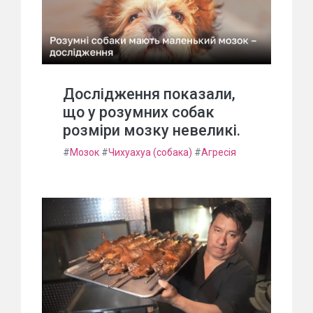
Дослідження показали,
що у розумних собак
розміри мозку невеликі.
#
Мозок
#
Чихуахуа (собака)
#
Агресія