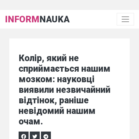
INFORM
NAUKA
Колір, який не
сприймається нашим
мозком: науковці
виявили незвичайний
відтінок, раніше
невідомий нашим
очам.