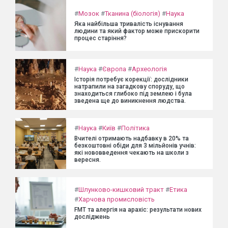
#
Мозок
#
Тканина (біологія)
#
Наука
Яка найбільша тривалість існування
людини та який фактор може прискорити
процес старіння?
#
Наука
#
Європа
#
Археологія
Історія потребує корекції: дослідники
натрапили на загадкову споруду, що
знаходиться глибоко під землею і була
зведена ще до виникнення людства.
#
Наука
#
Київ
#
Політика
Вчителі отримають надбавку в 20% та
безкоштовні обіди для 3 мільйонів учнів:
які нововведення чекають на школи з
вересня.
#
Шлунково-кишковий тракт
#
Етика
#
Харчова промисловість
FMT та алергія на арахіс: результати нових
досліджень