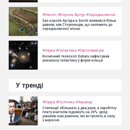
#
Неоліт
#
Король Артур
#
Середньовіччя
Зал короля Артура в Англії виявився більш
давнім, ніж Стоунхендж, що належить до
середньовічної епохи.
#
Наука
#
Галактика
#
Світловий рік
Космічний телескоп Subaru зафіксував
унікальну галактику у формі кільця.
У тренді
#
Наука
#
Політика
#
Українці
Стипендії збільшать у два рази, а заробітну
плату вчителів піднімуть на 20%: уряд
ухвалив нові рішення, які вступлять в силу
з вересня.