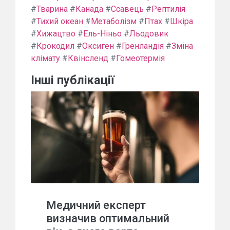
#
Тварина
#
Канада
#
Ссавець
#
Рептилія
#
Тихий океан
#
Метаболізм
#
Птах
#
Шкіра
#
Хижацтво
#
Ель-Ніньо
#
Льодовик
#
Крокодил
#
Оксиген
#
Гренландія
#
Зміна
клімату
#
Квінсленд
#
Гомеотермія
Інші публікації
Медичний експерт
визначив оптимальний