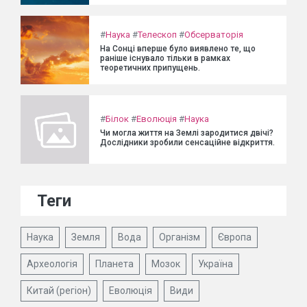
#
Наука
#
Телескоп
#
Обсерваторія
На Сонці вперше було виявлено те, що
раніше існувало тільки в рамках
теоретичних припущень.
#
Білок
#
Еволюція
#
Наука
Чи могла життя на Землі зародитися двічі?
Дослідники зробили сенсаційне відкриття.
Теги
Наука
Земля
Вода
Організм
Європа
Археологія
Планета
Мозок
Україна
Китай (регіон)
Еволюція
Види