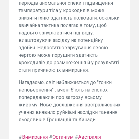
періодів аномальної спеки і підвищення
температури тіла у крокодилів може
знизити їхню здатність полювати, оскільки
звичайна тактика полягає в тому, щоб
надовго занурюватися під воду,
влаштовуючи засідку на потенційну
здобич. Недостатнє харчування своєю
чергою може порушити здатність
крокодилів до розмноження й у результаті
стати причиною їх вимирання.
Нагадаємо, світ наближається до "точки
неповернення" : вчені б'ють на сполох,
попереджаючи про загрозу всьому
живому. Нове дослідження австралійських
учених виявило руйнівні наслідки танення
льодовиків Гренландії та Канади.
#
Вимирання
#
Організм
#
Австралія