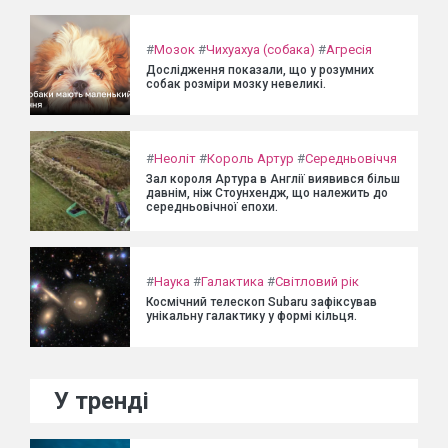
#
Мозок
#
Чихуахуа (собака)
#
Агресія
Дослідження показали, що у розумних
собак розміри мозку невеликі.
#
Неоліт
#
Король Артур
#
Середньовіччя
Зал короля Артура в Англії виявився більш
давнім, ніж Стоунхендж, що належить до
середньовічної епохи.
#
Наука
#
Галактика
#
Світловий рік
Космічний телескоп Subaru зафіксував
унікальну галактику у формі кільця.
У тренді