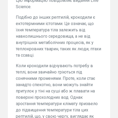
Цю інформацію повідомляє видання Live
Science.
Подібно до інших рептилій, крокодили є
ектотермними істотами. Це означає, що
їхня температура тіла залежить від
навколишнього середовища, а не від
внутрішніх метаболічних процесів, як у
теплокровних тварин, таких як люди, птахи
та ссавці.
Коли крокодили відчувають потребу в
теплі, вони звичайно гріються під
сонячними променями. Проте, коли стає
занадто спекотно, вони можуть знайти
притулок у тіні на суші або ж плавати на
поверхні прохолодних вод. Однак
зростання температури клімату призвело
до підвищення температури тіла цих
рептилій, що, у свою чергу, виглядає як