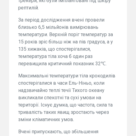
трекери, які були імплантовані під шкіру
рептилій.
За період дослідження вчені провели
близько 6,5 мільйонів вимірювань
температури. Верхній поріг температур за
15 років зріс більш ніж на пів градуса, а у
135 хижаків, що спостерігалися,
температура тіла хоча б один раз
перевищила критичний показник 32℃.
Максимальні температури тіла крокодилів
спостерігалися в часи Ель-Ніньо, коли
надзвичайно теплі течії Тихого океану
викликали спекотні та сухі умови на
території. Існує думка, що частота, сила та
тривалість таких явищ зростають через
зміни кліматичних умов.
Вчені припускають, що збільшення