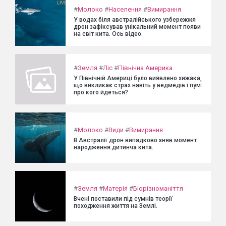
#
Молоко
#
Населення
#
Вимирання
У водах біля австралійського узбережжя
дрон зафіксував унікальний момент появи
на світ кита. Ось відео.
#
Земля
#
Ліс
#
Північна Америка
У Північній Америці було виявлено хижака,
що викликає страх навіть у ведмедів і пум:
про кого йдеться?
#
Молоко
#
Види
#
Вимирання
В Австралії дрон випадково зняв момент
народження дитинча кита.
#
Земля
#
Матерія
#
Біорізноманіття
Вчені поставили під сумнів теорії
походження життя на Землі.