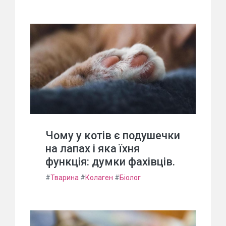
Чому у котів є подушечки
на лапах і яка їхня
функція: думки фахівців.
#
Тварина
#
Колаген
#
Біолог