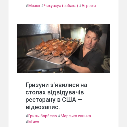
#
Мозок
#
Чихуахуа (собака)
#
Агресія
Гризуни з'явилися на
столах відвідувачів
ресторану в США —
відеозапис.
#
Гриль-барбекю
#
Морська свинка
#
М'ясо