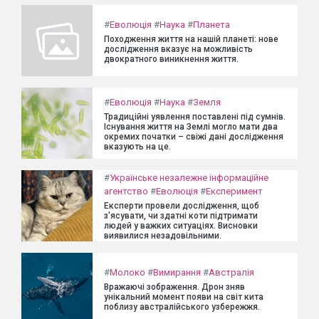
#
Еволюція
#
Наука
#
Планета
Походження життя на нашій планеті: нове
дослідження вказує на можливість
двократного виникнення життя.
#
Еволюція
#
Наука
#
Земля
Традиційні уявлення поставлені під сумнів.
Існування життя на Землі могло мати два
окремих початки – свіжі дані дослідження
вказують на це.
#
Українське незалежне інформаційне
агентство
#
Еволюція
#
Експеримент
Експерти провели дослідження, щоб
з'ясувати, чи здатні коти підтримати
людей у важких ситуаціях. Висновки
виявилися незадовільними.
#
Молоко
#
Вимирання
#
Австралія
Вражаючі зображення. Дрон зняв
унікальний момент появи на світ кита
поблизу австралійського узбережжя.