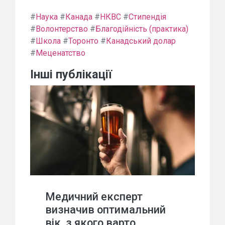
#
Наука
#
Канада
#
НКВС
#
Стипендія
#
Волонтерство
#
Благодійність (практика)
#
Школа
#
Торонто
#
Канадський долар
#
Меценатство
Інші публікації
Медичний експерт
визначив оптимальний
вік, з якого варто