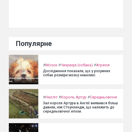
Популярне
#
Мозок
#
Чихуахуа (собака)
#
Агресія
Дослідження показали, що у розумних
собак розміри мозку невеликі.
#
Неоліт
#
Король Артур
#
Середньовіччя
Зал короля Артура в Англії виявився більш
давнім, ніж Стоунхендж, що належить до
середньовічної епохи.