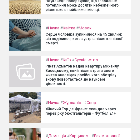
Науковець попереджає, що глобальне
потепління може досягти небезпечного
рівня вже в найближчі місяці.
#
Наука
#
Квітка
#
Мозок
Серце чоловіка зупинилося на 45 хвилин:
він поділився, кого зустрів після клінічної
смерті.
#
Наука
#
Київ
#
Суспільство
Рінат Ахметов надав квартиру Михайлу
Висоцькому, який після втрати свого
житла внаслідок російського обстрілу
знову повертається до наукової
діяльності.
#
Наука
#
Журналіст
#
Спорт
Жіночий Тур де Франс: скандал через
перевірку бюстгальтерів - Футбол 24+
#
Деменція
#
Карцинома
#
Рак молочної