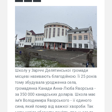
Школу у Заріччі Делятинської громади
місцеві називають благодійною. Її 25 років
тому збудувала уродженка села,
громадянка Канади Анна-Люба Яворська -
за 350 000 канадських доларів. Школа має
ім'я Володимира Яворського - її єдиного
сина, який помер від важкої хвороби. Так