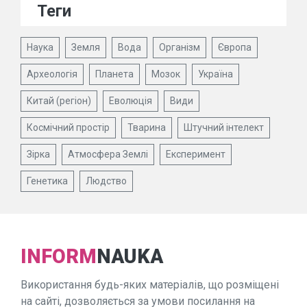
Теги
Наука
Земля
Вода
Організм
Європа
Археологія
Планета
Мозок
Україна
Китай (регіон)
Еволюція
Види
Космічний простір
Тварина
Штучний інтелект
Зірка
Атмосфера Землі
Експеримент
Генетика
Людство
INFORM
NAUKA
Використання будь-яких матеріалів, що розміщені
на сайті, дозволяється за умови посилання на