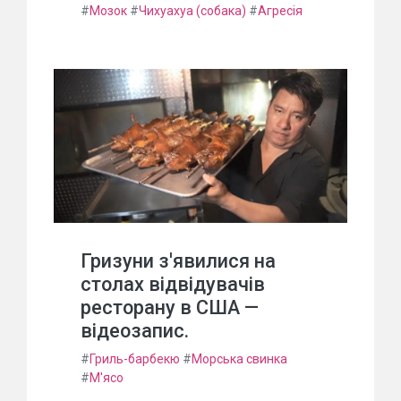
#
Мозок
#
Чихуахуа (собака)
#
Агресія
Гризуни з'явилися на
столах відвідувачів
ресторану в США —
відеозапис.
#
Гриль-барбекю
#
Морська свинка
#
М'ясо