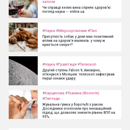
залози
Чи справді келих вина сприяє здоров'ю:
погляд науки -- online.ua
#
Наука
#
Мікроорганізми
#
Пил
Присутність собак у домі має позитивний
вплив на здоров'я малюків: у чому ж
криється секрет?
#
Наука
#
Гравітація
#
Телескоп
Другий ступінь Falcon 9, ймовірно,
зіткнувся з Місяцем: телескоп зафіксував
перші ознаки удару.
#
Карцинома
#
Тканина (біологія)
#
Пептиди
Жувальна гумка у боротьбі з раком.
Дослідники оголосили про інноваційний
підхід, що дозволяє знизити рівень ВПЛ на
93%.