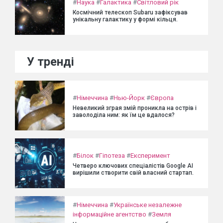
#
Наука
#
Галактика
#
Світловий рік
Космічний телескоп Subaru зафіксував
унікальну галактику у формі кільця.
У тренді
#
Німеччина
#
Нью-Йорк
#
Європа
Невеликий зграя змій проникла на острів і
заволоділа ним: як їм це вдалося?
#
Білок
#
Гіпотеза
#
Експеримент
Четверо ключових спеціалістів Google AI
вирішили створити свій власний стартап.
#
Німеччина
#
Українське незалежне
інформаційне агентство
#
Земля