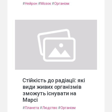
#
Нейрон
#
Мозок
#
Організм
Стійкість до радіації: які
види живих організмів
зможуть існувати на
Марсі
#
Планета
#
Людство
#
Організм