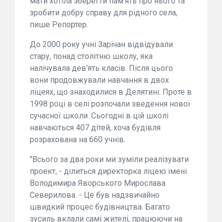
мати хотіла зберегти пам'ять про нього та
зробити добру справу для рідного села,
пише Репортер.
До 2000 року учні Зарічан відвідували
стару, понад столітню школу, яка
налічувала дев'ять класів. Після цього
вони продовжували навчання в двох
ліцеях, що знаходилися в Делятині. Проте в
1998 році в селі розпочали зведення нової
сучасної школи. Сьогодні в цій школі
навчаються 407 дітей, хоча будівля
розрахована на 660 учнів.
"Всього за два роки ми зуміли реалізувати
проект, - ділиться директорка ліцею імені
Володимира Яворського Мирослава
Северилова. - Це був надзвичайно
швидкий процес будівництва. Багато
зусиль вклали самі жителі, працюючи на