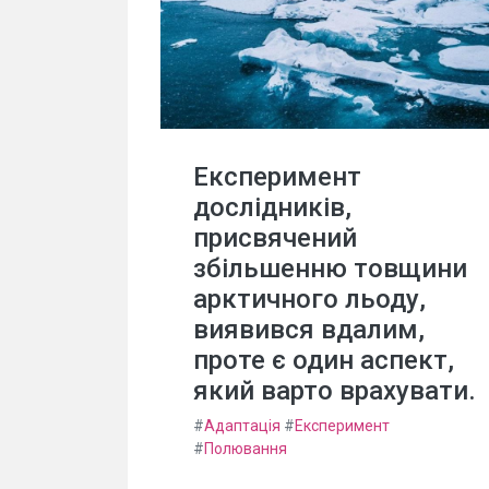
Експеримент
дослідників,
присвячений
збільшенню товщини
арктичного льоду,
виявився вдалим,
проте є один аспект,
який варто врахувати.
#
Адаптація
#
Експеримент
#
Полювання