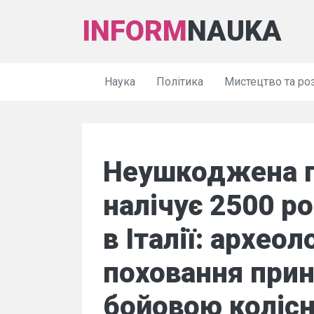
INFORM
NAUKA
Наука
Політика
Мистецтво та ро
Неушкоджена г
налічує 2500 ро
в Італії: архео
поховання прин
бойовою коліс