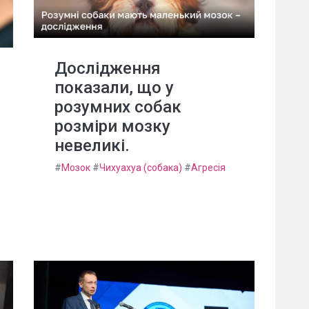
Дослідження
показали, що у
розумних собак
розміри мозку
невеликі.
#
Мозок
#
Чихуахуа (собака)
#
Агресія