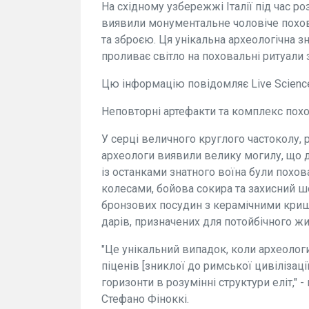
На східному узбережжі Італії під час 
виявили монументальне чоловіче похо
та зброєю. Ця унікальна археологічна з
проливає світло на поховальні ритуали 
Цю інформацію повідомляє Live Scienc
Неповторні артефакти та комплекс пох
У серці величного круглого частоколу, 
археологи виявили велику могилу, що д
із останками знатного воїна були похо
колесами, бойова сокира та захисний ш
бронзових посудин з керамічними криш
дарів, призначених для потойбічного жи
"Це унікальний випадок, коли археолог
піценів [зниклої до римської цивілізації
горизонти в розумінні структури еліт,"
Стефано Фіноккі.