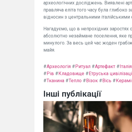
археологічних досліджень. Виявлені ар
правляча еліта того часу була глибоко
відносин з центральними італійськими
Нагадуємо, що в непрохідних заростях о
абсолютно незаймане поселення, яке пр
минулого. За весь цей час жоден грабіж
майя.
#
Археологія
#
Ритуал
#
Артефакт
#
Італія
#
Рів
#
Кладовище
#
Етруська цивілізац
#
Тканина
#
Тепло
#
Візок
#
Вісь
#
Керамі
Інші публікації