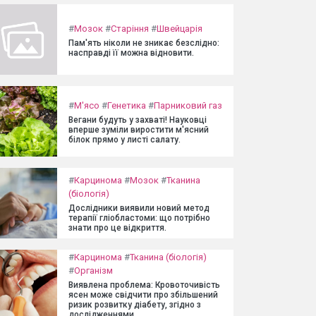
#
Мозок
#
Старіння
#
Швейцарія
Пам'ять ніколи не зникає безслідно:
насправді її можна відновити.
#
М'ясо
#
Генетика
#
Парниковий газ
Вегани будуть у захваті! Науковці
вперше зуміли виростити м'ясний
білок прямо у листі салату.
#
Карцинома
#
Мозок
#
Тканина
(біологія)
Дослідники виявили новий метод
терапії гліобластоми: що потрібно
знати про це відкриття.
#
Карцинома
#
Тканина (біологія)
#
Організм
Виявлена проблема: Кровоточивість
ясен може свідчити про збільшений
ризик розвитку діабету, згідно з
дослідженнями.