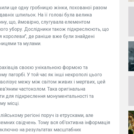
вили ще одну гробницю жінки, похованої разом
давніх шпильок. На її голові була велика
ну, що, ймовірно, слугувала елементом
ного убору. Дослідники також підкреслюють, що
я королеви", де раніше вже були знайдені
сницями та мулами.
фахівців своєю унікальною формою та
 пагорбі. У той час як інші некрополі цього
мволізує межу між світом живих і мертвих, цей
в'яним частоколом. Така оригінальна
ати для підкреслення монументальності та
му місці.
алійському регіоні поруч із етрусками, але
емних свідчень. Тому вся об'єктивна інформація
виключно на результатах масштабних