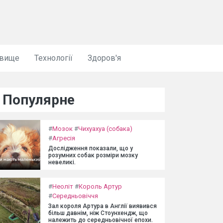
овище
Технології
Здоров'я
Популярне
#
Мозок
#
Чихуахуа (собака)
#
Агресія
Дослідження показали, що у
розумних собак розміри мозку
невеликі.
#
Неоліт
#
Король Артур
#
Середньовіччя
Зал короля Артура в Англії виявився
більш давнім, ніж Стоунхендж, що
належить до середньовічної епохи.