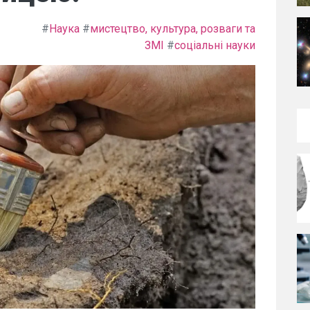
#
Наука
#
мистецтво, культура, розваги та
ЗМІ
#
соціальні науки