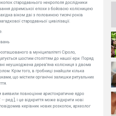
розкопок стародавнього некрополя дослідники
вання доримської епохи з бойовою колісницею
нахідка віком дві з половиною тисячі років
загадкової стародавньої цивілізації.
e.
овань
розташованого в муніципалітеті Сіроло,
атується шостим століттям до нашої ери. Поряд
вані неушкоджена дерев'яна колісниця з двома
олом. Крім того, в гробниці знайшли кілька
ками, що містили органічні залишки ритуальних
ття.
и виявили повноцінне аристократичне ядро
 -- ред.], і це відкриття може відкрити нові
 - повідомив керівник нових розкопок, археолог