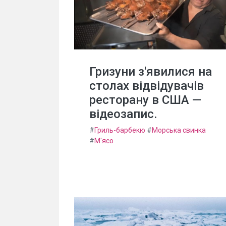
Гризуни з'явилися на
столах відвідувачів
ресторану в США —
відеозапис.
#
Гриль-барбекю
#
Морська свинка
#
М'ясо