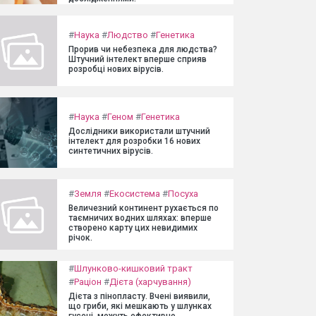
#
Наука
#
Людство
#
Генетика
Прорив чи небезпека для людства?
Штучний інтелект вперше сприяв
розробці нових вірусів.
#
Наука
#
Геном
#
Генетика
Дослідники використали штучний
інтелект для розробки 16 нових
синтетичних вірусів.
#
Земля
#
Екосистема
#
Посуха
Величезний континент рухається по
таємничих водних шляхах: вперше
створено карту цих невидимих
річок.
#
Шлунково-кишковий тракт
#
Раціон
#
Дієта (харчування)
Дієта з пінопласту. Вчені виявили,
що гриби, які мешкають у шлунках