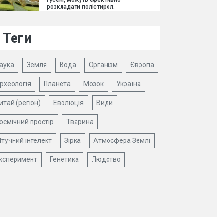
гусені, можуть ефективно
розкладати полістирол.
Теги
аука
Земля
Вода
Організм
Європа
рхеологія
Планета
Мозок
Україна
итай (регіон)
Еволюція
Види
осмічний простір
Тварина
тучний інтелект
Зірка
Атмосфера Землі
ксперимент
Генетика
Людство