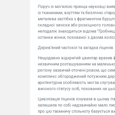
Поруч із могилою принца науковці вия
із тканинами, взуттям та безліччю старо
металева застібка з фрагментом буршти
складної зачіски або розкішного голов
неподалік знаходиться відома "Гробниц
останки жінки, похованої з двома колі
Дерев'яний частокіл та загадка піценів
Нещодавно відкритий цвинтар вразив 
незвичним розташуванням на маленькому
регіону зазвичай оточені ровом, що си
комплекс обгороджений потужним дере
архітектурна особливість могла слугув
високого статусу осіб, похованих на цьо
Цивілізація піценів існувала в цьому іт
залишила по собі надзвичайно мало пис
про цю таємничу спільноту базується 