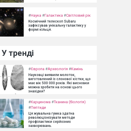
#
Наука
#
Галактика
#
Світловий рік
Космічний телескоп Subaru
зафіксував унікальну галактику у
формі кільця.
У тренді
#
Європа
#
Археологія
#
Камінь
Науковці виявили молоток,
виготовлений із слонової кістки, що
має вік 500 000 років. Які висновки
можна зробити на основі цього
знахідки?
#
Карцинома
#
Тканина (біологія)
#
Пептиди
Ця жувальна гумка здатна
революціонізувати методи
профілактики серйозних
захворювань.