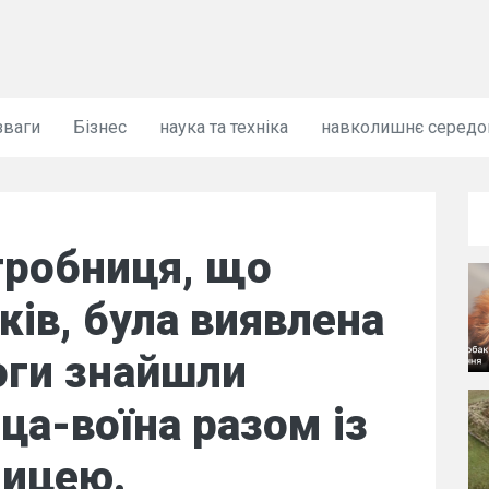
зваги
Бізнес
наука та техніка
навколишнє серед
робниця, що
ків, була виявлена
логи знайшли
ца-воїна разом із
ницею.