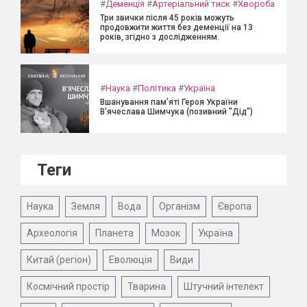
#
Деменція
#
Артеріальний тиск
#
Хвороба
Три звички після 45 років можуть
продовжити життя без деменції на 13
років, згідно з дослідженням.
#
Наука
#
Політика
#
Україна
Вшанування пам’яті Героя України
В'ячеслава Шимчука (позивний "Дід")
Теги
Наука
Земля
Вода
Організм
Європа
Археологія
Планета
Мозок
Україна
Китай (регіон)
Еволюція
Види
Космічний простір
Тварина
Штучний інтелект