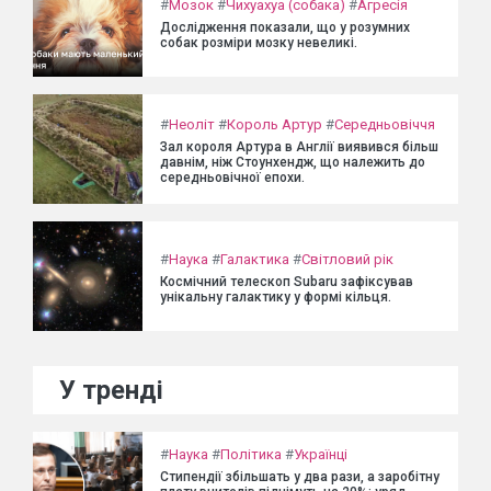
#
Мозок
#
Чихуахуа (собака)
#
Агресія
Дослідження показали, що у розумних
собак розміри мозку невеликі.
#
Неоліт
#
Король Артур
#
Середньовіччя
Зал короля Артура в Англії виявився більш
давнім, ніж Стоунхендж, що належить до
середньовічної епохи.
#
Наука
#
Галактика
#
Світловий рік
Космічний телескоп Subaru зафіксував
унікальну галактику у формі кільця.
У тренді
#
Наука
#
Політика
#
Українці
Стипендії збільшать у два рази, а заробітну