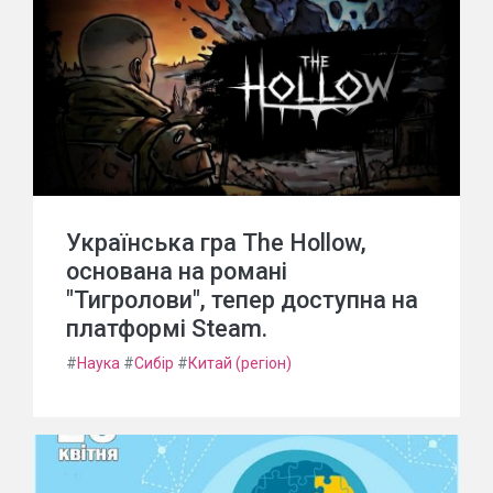
Українська гра The Hollow,
основана на романі
"Тигролови", тепер доступна на
платформі Steam.
#
Наука
#
Сибір
#
Китай (регіон)