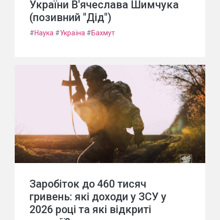
України В'ячеслава Шимчука
(позивний "Дід")
#
Наука
#
Україна
#
Бахмут
Заробіток до 460 тисяч
гривень: які доходи у ЗСУ у
2026 році та які відкриті