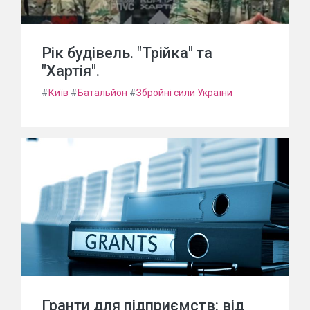
Рік будівель. "Трійка" та
"Хартія".
#
Київ
#
Батальйон
#
Збройні сили України
Гранти для підприємств: від