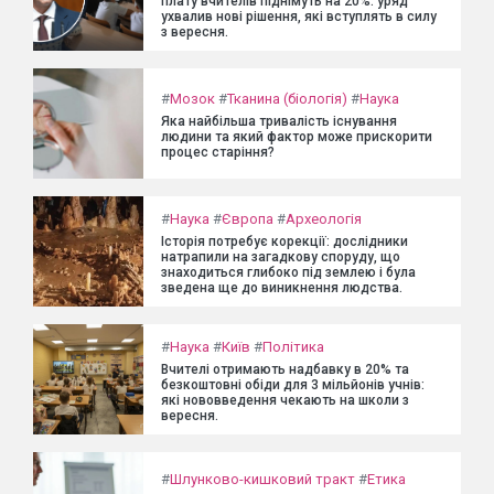
плату вчителів піднімуть на 20%: уряд
ухвалив нові рішення, які вступлять в силу
з вересня.
#
Мозок
#
Тканина (біологія)
#
Наука
Яка найбільша тривалість існування
людини та який фактор може прискорити
процес старіння?
#
Наука
#
Європа
#
Археологія
Історія потребує корекції: дослідники
натрапили на загадкову споруду, що
знаходиться глибоко під землею і була
зведена ще до виникнення людства.
#
Наука
#
Київ
#
Політика
Вчителі отримають надбавку в 20% та
безкоштовні обіди для 3 мільйонів учнів:
які нововведення чекають на школи з
вересня.
#
Шлунково-кишковий тракт
#
Етика