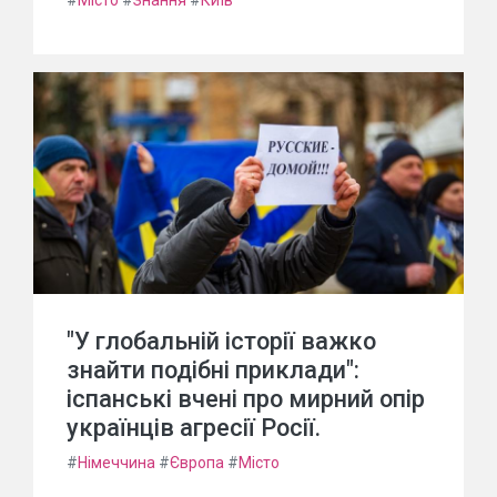
#
Місто
#
Знання
#
Київ
"У глобальній історії важко
знайти подібні приклади":
іспанські вчені про мирний опір
українців агресії Росії.
#
Німеччина
#
Європа
#
Місто