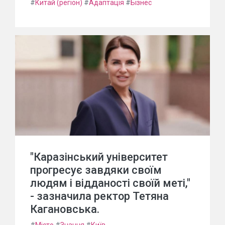
#
Китай (регіон)
#
Адаптація
#
Бізнес
"Каразінський університет
прогресує завдяки своїм
людям і відданості своїй меті,"
- зазначила ректор Тетяна
Кагановська.