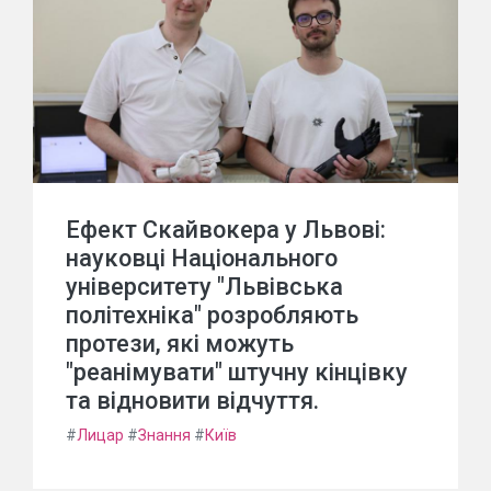
Ефект Скайвокера у Львові:
науковці Національного
університету "Львівська
політехніка" розробляють
протези, які можуть
"реанімувати" штучну кінцівку
та відновити відчуття.
#
Лицар
#
Знання
#
Київ