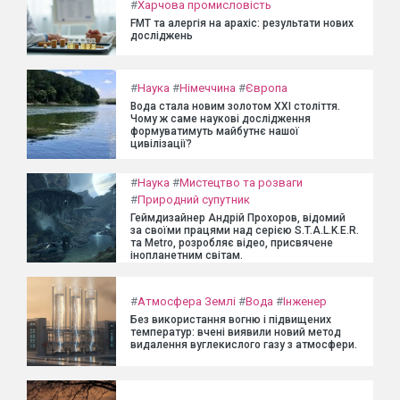
#
Харчова промисловість
FMT та алергія на арахіс: результати нових
досліджень
#
Наука
#
Німеччина
#
Європа
Вода стала новим золотом XXI століття.
Чому ж саме наукові дослідження
формуватимуть майбутнє нашої
цивілізації?
#
Наука
#
Мистецтво та розваги
#
Природний супутник
Геймдизайнер Андрій Прохоров, відомий
за своїми працями над серією S.T.A.L.K.E.R.
та Metro, розробляє відео, присвячене
інопланетним світам.
#
Атмосфера Землі
#
Вода
#
Інженер
Без використання вогню і підвищених
температур: вчені виявили новий метод
видалення вуглекислого газу з атмосфери.