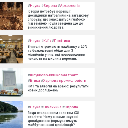
#
Наука
#
Європа
#
Археологія
Історія потребує корекції:
дослідники натрапили на загадкову
споруду, що знаходиться глибоко
під землею і була зведена ще до
виникнення людства.
#
Наука
#
Київ
#
Політика
Вчителі отримають надбавку в 20%
та безкоштовні обіди для 3
мільйонів учнів: які нововведення
чекають на школи з вересня.
#
Шлунково-кишковий тракт
#
Етика
#
Харчова промисловість
FMT та алергія на арахіс: результати
нових досліджень
#
Наука
#
Німеччина
#
Європа
Вода стала новим золотом XXI
століття. Чому ж саме наукові
дослідження формуватимуть
майбутнє нашої цивілізації?