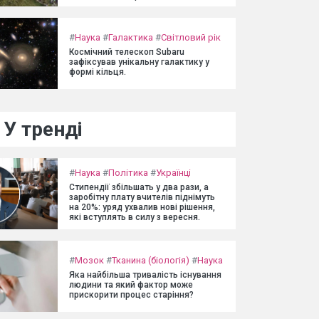
#
Наука
#
Галактика
#
Світловий рік
Космічний телескоп Subaru
зафіксував унікальну галактику у
формі кільця.
У тренді
#
Наука
#
Політика
#
Українці
Стипендії збільшать у два рази, а
заробітну плату вчителів піднімуть
на 20%: уряд ухвалив нові рішення,
які вступлять в силу з вересня.
#
Мозок
#
Тканина (біологія)
#
Наука
Яка найбільша тривалість існування
людини та який фактор може
прискорити процес старіння?