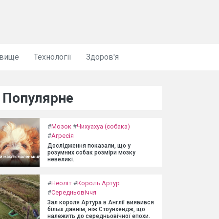
овище
Технології
Здоров'я
Популярне
#
Мозок
#
Чихуахуа (собака)
#
Агресія
Дослідження показали, що у
розумних собак розміри мозку
невеликі.
#
Неоліт
#
Король Артур
#
Середньовіччя
Зал короля Артура в Англії виявився
більш давнім, ніж Стоунхендж, що
належить до середньовічної епохи.