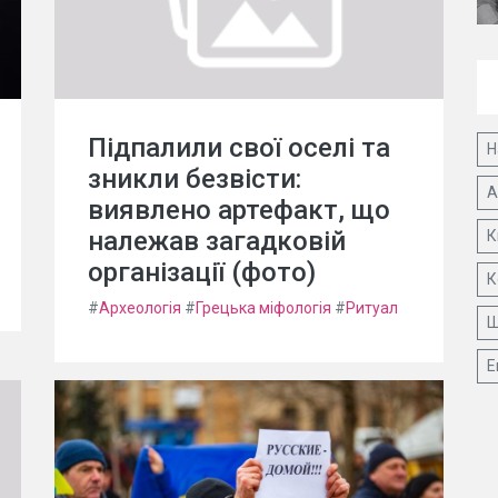
Підпалили свої оселі та
Н
зникли безвісти:
А
виявлено артефакт, що
належав загадковій
К
організації (фото)
К
#
Археологія
#
Грецька міфологія
#
Ритуал
Ш
Е