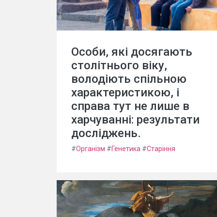
Особи, які досягають
столітнього віку,
володіють спільною
характеристикою, і
справа тут не лише в
харчуванні: результати
досліджень.
#
Організм
#
Генетика
#
Старіння