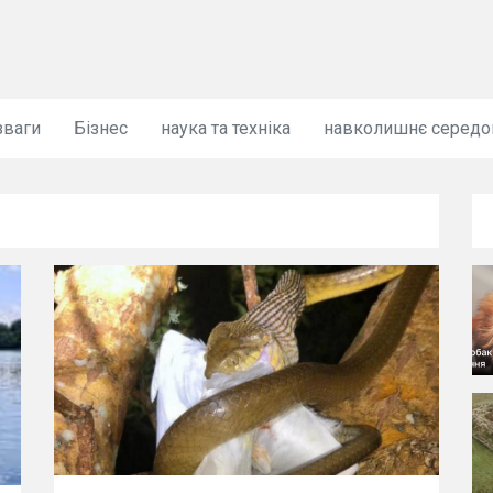
зваги
Бізнес
наука та техніка
навколишнє серед