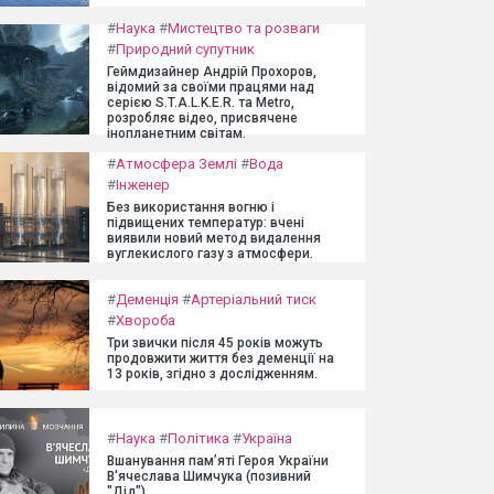
#
Наука
#
Мистецтво та розваги
#
Природний супутник
Геймдизайнер Андрій Прохоров,
відомий за своїми працями над
серією S.T.A.L.K.E.R. та Metro,
розробляє відео, присвячене
інопланетним світам.
#
Атмосфера Землі
#
Вода
#
Інженер
Без використання вогню і
підвищених температур: вчені
виявили новий метод видалення
вуглекислого газу з атмосфери.
#
Деменція
#
Артеріальний тиск
#
Хвороба
Три звички після 45 років можуть
продовжити життя без деменції на
13 років, згідно з дослідженням.
#
Наука
#
Політика
#
Україна
Вшанування пам’яті Героя України
В'ячеслава Шимчука (позивний
"Дід")