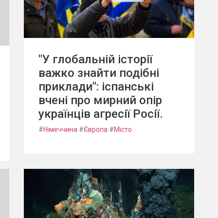
"У глобальній історії
важко знайти подібні
приклади": іспанські
вчені про мирний опір
українців агресії Росії.
#
Німеччина
#
Європа
#
Місто