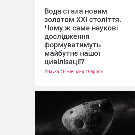
Вода стала новим
золотом XXI століття.
Чому ж саме наукові
дослідження
формуватимуть
майбутнє нашої
цивілізації?
#
Наука
#
Німеччина
#
Європа