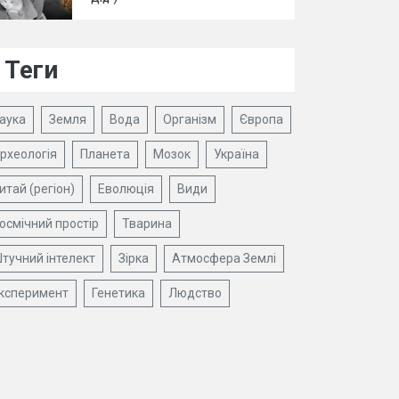
Теги
аука
Земля
Вода
Організм
Європа
рхеологія
Планета
Мозок
Україна
итай (регіон)
Еволюція
Види
осмічний простір
Тварина
тучний інтелект
Зірка
Атмосфера Землі
ксперимент
Генетика
Людство