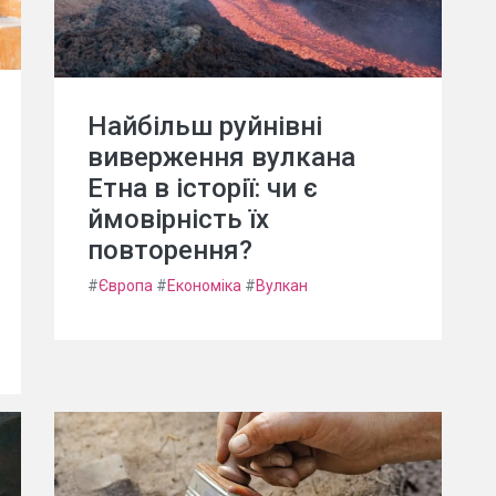
Найбільш руйнівні
виверження вулкана
Етна в історії: чи є
ймовірність їх
повторення?
#
Європа
#
Економіка
#
Вулкан