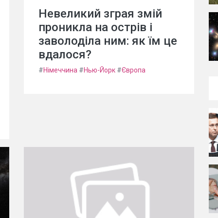
Невеликий зграя змій
проникла на острів і
заволоділа ним: як їм це
вдалося?
#
Німеччина
#
Нью-Йорк
#
Європа