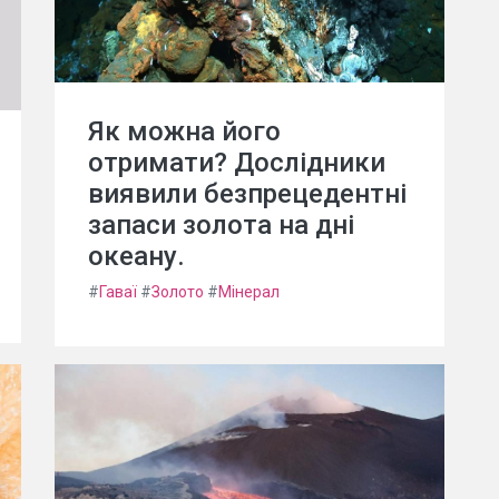
Як можна його
отримати? Дослідники
виявили безпрецедентні
запаси золота на дні
океану.
#
Гаваї
#
Золото
#
Мінерал