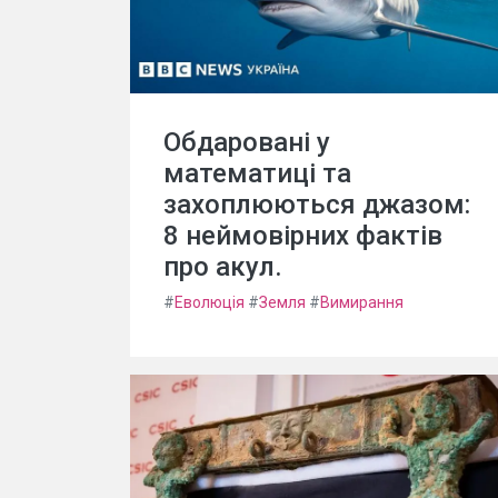
Обдаровані у
математиці та
захоплюються джазом:
8 неймовірних фактів
про акул.
#
Еволюція
#
Земля
#
Вимирання