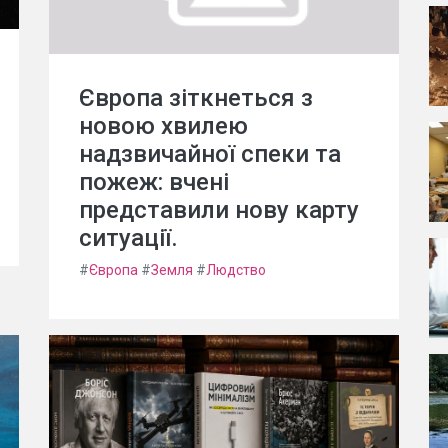
Європа зіткнеться з
новою хвилею
надзвичайної спеки та
пожеж: вчені
представили нову карту
ситуації.
#
Європа
#
Земля
#
Людство