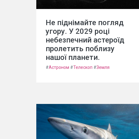
Не піднімайте погляд
угору. У 2029 році
небезпечний астероїд
пролетить поблизу
нашої планети.
#
Астроном
#
Телескоп
#
Земля