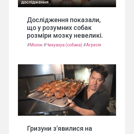
Дослідження показали,
що у розумних собак
розміри мозку невеликі.
#
Мозок
#
Чихуахуа (собака)
#
Агресія
Гризуни з'явилися на