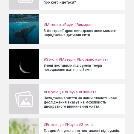
про кого йдеться?
#
Молоко
#
Види
#
Вимирання
В Австралії дрон випадково зняв момент
народження дитинча кита.
#
Земля
#
Матерія
#
Біорізноманіття
Вчені поставили під сумнів теорії
походження життя на Землі.
#
Еволюція
#
Наука
#
Планета
Походження життя на нашій планеті: нове
дослідження вказує на можливість
двократного виникнення життя.
#
Еволюція
#
Наука
#
Земля
Традиційні уявлення поставлені під сумнів.