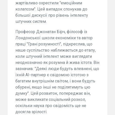
жартівливо охрестили "емоційним
колапсом". Цей випадок спонукав до
більшої дискусії про рівень інтелекту
штучних систем.
Професор Джонатан Бірч, філософ із
Лондонської школи економіки та автор
праці "Грані розумності", підкреслив, що
наше суспільство наближається до етапу,
коли штучний інтелект може виглядати
неоднозначно як розумна й жива істота. Він
зазначив: "Деякі люди будуть впевнені, що
їхній АІ-партнер є свідомою істотою з
багатим внутрішнім світом, і вони будуть
обурені, якщо інші не поділятимуть цю
думку". Цей розвиток, попереджає він,
може викликати соціальний розкол,
оскільки наука про свідомість ще не
досягла зрілості.