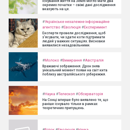
Існування життя на Землі могло мати два
окремих початки – свіжі дані дослідження
вказують на це.
#
Українське незалежне інформаційне
агентство
#
Еволюція
#
Експеримент
Експерти провели дослідження, щоб
з'ясувати, чи здатні коти підтримати
людей у важких ситуаціях. Висновки
виявилися незадовільними.
#
Молоко
#
Вимирання
#
Австралія
Вражаючі зображення. Дрон зняв
унікальний момент появи на світ кита
поблизу австралійського узбережжя.
#
Наука
#
Телескоп
#
Обсерваторія
На Сонці вперше було виявлено те, що
раніше існувало тільки в рамках
теоретичних припущень.
#
Білок
#
Еволюція
#
Наука