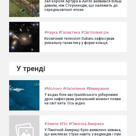
Зал короля Артура в Англії виявився більш
давнім, ніж Стоунхендж, що належить до
середньовічної епохи.
#
Наука
#
Галактика
#
Світловий рік
Космічний телескоп Subaru зафіксував
унікальну галактику у формі кільця.
У тренді
#
Молоко
#
Населення
#
Вимирання
У водах біля австралійського узбережжя
дрон зафіксував унікальний момент появи
на світ кита. Ось відео.
#
Земля
#
Ліс
#
Північна Америка
У Північній Америці було виявлено хижака,
що викликає страх навіть у ведмедів і пум: