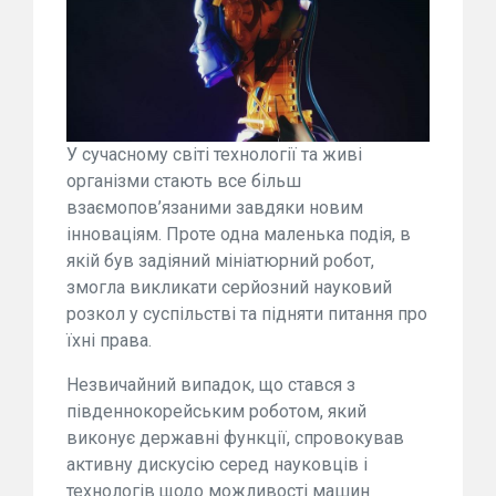
У сучасному світі технології та живі
організми стають все більш
взаємопов’язаними завдяки новим
інноваціям. Проте одна маленька подія, в
якій був задіяний мініатюрний робот,
змогла викликати серйозний науковий
розкол у суспільстві та підняти питання про
їхні права.
Незвичайний випадок, що стався з
південнокорейським роботом, який
виконує державні функції, спровокував
активну дискусію серед науковців і
технологів щодо можливості машин