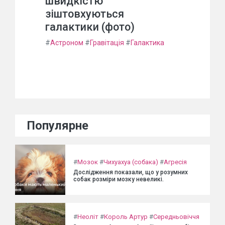
швидкістю
зіштовхуються
галактики (фото)
#
Астроном
#
Гравітація
#
Галактика
Популярне
#
Мозок
#
Чихуахуа (собака)
#
Агресія
Дослідження показали, що у розумних
собак розміри мозку невеликі.
#
Неоліт
#
Король Артур
#
Середньовіччя