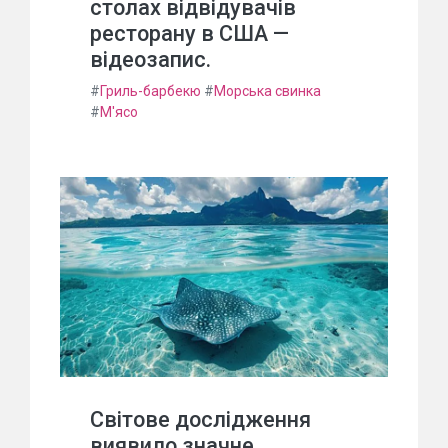
столах відвідувачів
ресторану в США —
відеозапис.
#
Гриль-барбекю
#
Морська свинка
#
М'ясо
Світове дослідження
виявило значне