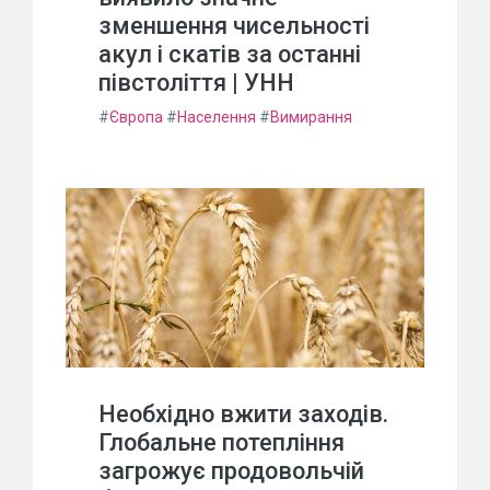
зменшення чисельності
акул і скатів за останні
півстоліття | УНН
#
Європа
#
Населення
#
Вимирання
Необхідно вжити заходів.
Глобальне потепління
загрожує продовольчій