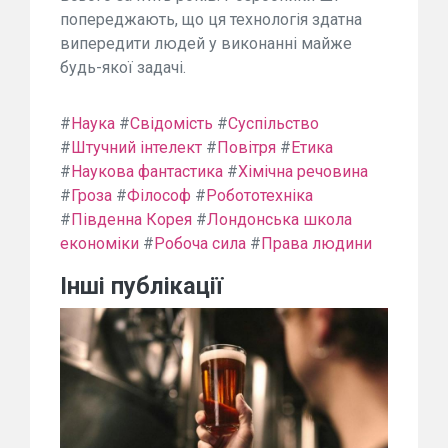
попереджають, що ця технологія здатна
випередити людей у виконанні майже
будь-якої задачі.
#
Наука
#
Свідомість
#
Суспільство
#
Штучний інтелект
#
Повітря
#
Етика
#
Наукова фантастика
#
Хімічна речовина
#
Гроза
#
Філософ
#
Робототехніка
#
Південна Корея
#
Лондонська школа
економіки
#
Робоча сила
#
Права людини
Інші публікації