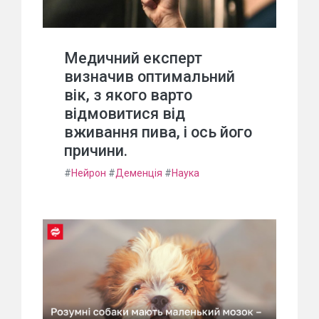
Медичний експерт
визначив оптимальний
вік, з якого варто
відмовитися від
вживання пива, і ось його
причини.
#
Нейрон
#
Деменція
#
Наука