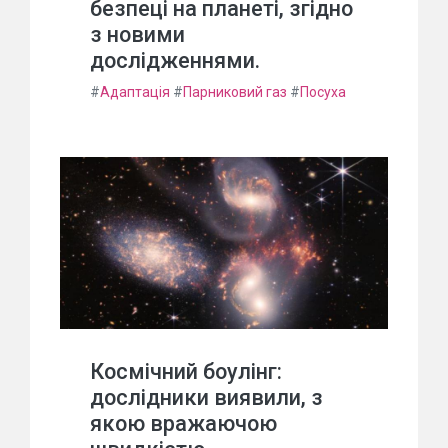
безпеці на планеті, згідно
з новими
дослідженнями.
#
Адаптація
#
Парниковий газ
#
Посуха
Космічний боулінг:
дослідники виявили, з
якою вражаючою