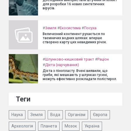
Дослідники використали штучний інтелект
для розробки 16 нових синтетичних
вірусів.
#
Земля
#
Екосистема
#
Посуха
Величезний континент рухається по
таємничих водних шляхах: вперше
створено карту цих невидимих річок.
#
Шлунково-кишковий тракт
#
Раціон
#
Дієта (харчування)
Дієта з пінопласту. Вчені виявили, що
гриби, які мешкають у шлунках гусені,
можуть ефективно розкладати полістирол.
Теги
Наука
Земля
Вода
Організм
Європа
Археологія
Планета
Мозок
Україна