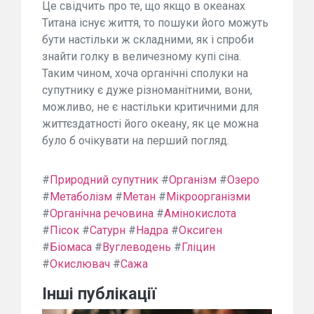
Це свідчить про те, що якщо в океанах
Титана існує життя, то пошуки його можуть
бути настільки ж складними, як і спроби
знайти голку в величезному купі сіна.
Таким чином, хоча органічні сполуки на
супутнику є дуже різноманітними, вони,
можливо, не є настільки критичними для
життєздатності його океану, як це можна
було б очікувати на перший погляд.
#
Природний супутник
#
Організм
#
Озеро
#
Метаболізм
#
Метан
#
Мікроорганізми
#
Органічна речовина
#
Амінокислота
#
Пісок
#
Сатурн
#
Надра
#
Оксиген
#
Біомаса
#
Вуглеводень
#
Гліцин
#
Окислювач
#
Сажа
Інші публікації