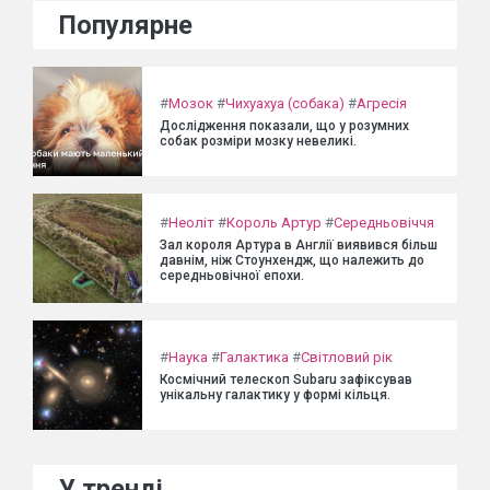
Популярне
#
Мозок
#
Чихуахуа (собака)
#
Агресія
Дослідження показали, що у розумних
собак розміри мозку невеликі.
#
Неоліт
#
Король Артур
#
Середньовіччя
Зал короля Артура в Англії виявився більш
давнім, ніж Стоунхендж, що належить до
середньовічної епохи.
#
Наука
#
Галактика
#
Світловий рік
Космічний телескоп Subaru зафіксував
унікальну галактику у формі кільця.
У тренді