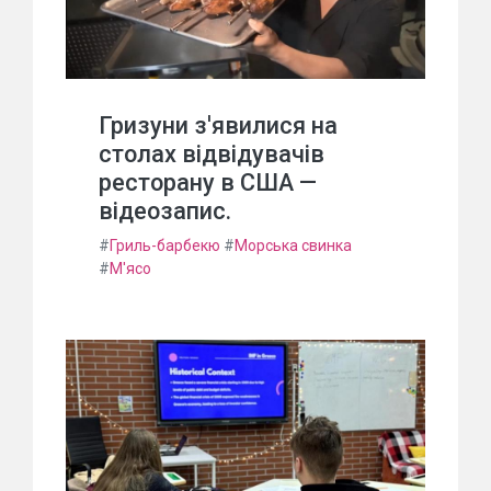
Гризуни з'явилися на
столах відвідувачів
ресторану в США —
відеозапис.
#
Гриль-барбекю
#
Морська свинка
#
М'ясо