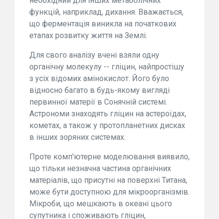
необхідний для інших метаболічних
функцій, наприклад, дихання. Вважається,
що ферментація виникла на початкових
етапах розвитку життя на Землі.
Для свого аналізу вчені взяли одну
органічну молекулу -- гліцин, найпростішу
з усіх відомих амінокислот. Його було
відносно багато в будь-якому вигляді
первинної матерії в Сонячній системі.
Астрономи знаходять гліцин на астероїдах,
кометах, а також у протопланетних дисках
в інших зоряних системах.
Проте комп'ютерне моделювання виявило,
що тільки незначна частина органічних
матеріалів, що присутні на поверхні Титана,
може бути доступною для мікроорганізмів.
Мікроби, що мешкають в океані цього
супутника і споживають гліцин,