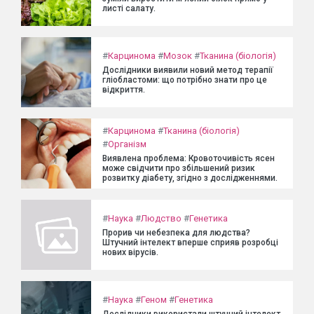
листі салату.
#
Карцинома
#
Мозок
#
Тканина (біологія)
Дослідники виявили новий метод терапії
гліобластоми: що потрібно знати про це
відкриття.
#
Карцинома
#
Тканина (біологія)
#
Організм
Виявлена проблема: Кровоточивість ясен
може свідчити про збільшений ризик
розвитку діабету, згідно з дослідженнями.
#
Наука
#
Людство
#
Генетика
Прорив чи небезпека для людства?
Штучний інтелект вперше сприяв розробці
нових вірусів.
#
Наука
#
Геном
#
Генетика