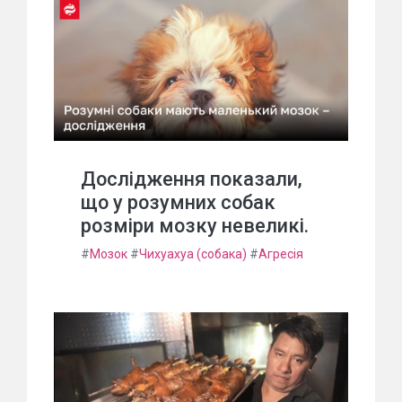
Дослідження показали,
що у розумних собак
розміри мозку невеликі.
#
Мозок
#
Чихуахуа (собака)
#
Агресія