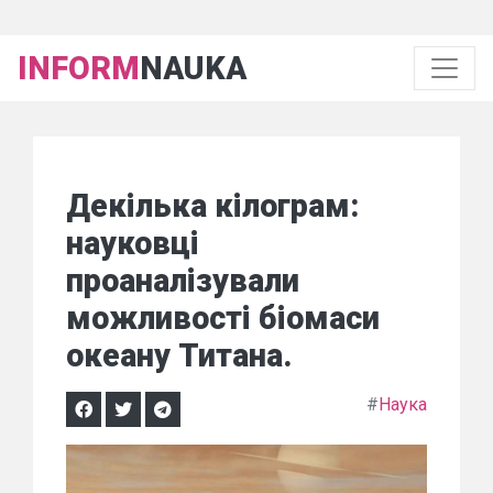
INFORM
NAUKA
Декілька кілограм:
науковці
проаналізували
можливості біомаси
океану Титана.
#
Наука