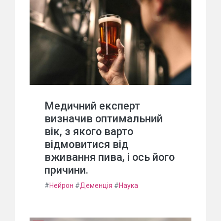
Медичний експерт
визначив оптимальний
вік, з якого варто
відмовитися від
вживання пива, і ось його
причини.
#
Нейрон
#
Деменція
#
Наука