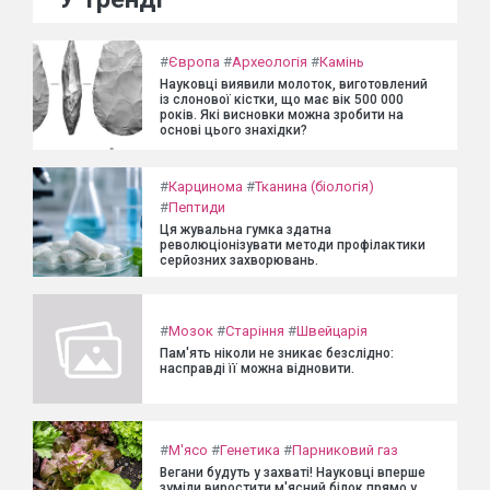
#
Європа
#
Археологія
#
Камінь
Науковці виявили молоток, виготовлений
із слонової кістки, що має вік 500 000
років. Які висновки можна зробити на
основі цього знахідки?
#
Карцинома
#
Тканина (біологія)
#
Пептиди
Ця жувальна гумка здатна
революціонізувати методи профілактики
серйозних захворювань.
#
Мозок
#
Старіння
#
Швейцарія
Пам'ять ніколи не зникає безслідно:
насправді її можна відновити.
#
М'ясо
#
Генетика
#
Парниковий газ
Вегани будуть у захваті! Науковці вперше
зуміли виростити м'ясний білок прямо у