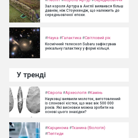
Зал короля Артура в Англії виявився більш
давнім, ніж Стоунхендж, що належить до
середньовічної епохи.
#
Наука
#
Галактика
#
Світловий рік
Космічний телескоп Subaru зафіксував
унікальну галактику у формі кільця.
У тренді
#
Європа
#
Археологія
#
Камінь
Науковці виявили молоток, виготовлений
із слонової кістки, що має вік 500 000
років. Які висновки можна зробити на
основі цього знахідки?
#
Карцинома
#
Тканина (біологія)
#
Пептиди