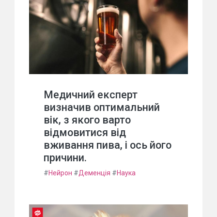
Медичний експерт
визначив оптимальний
вік, з якого варто
відмовитися від
вживання пива, і ось його
причини.
#
Нейрон
#
Деменція
#
Наука