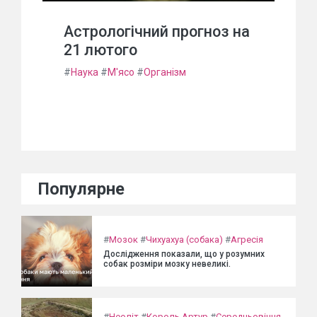
Астрологічний прогноз на
21 лютого
#
Наука
#
М'ясо
#
Організм
Популярне
#
Мозок
#
Чихуахуа (собака)
#
Агресія
Дослідження показали, що у розумних
собак розміри мозку невеликі.
#
Неоліт
#
Король Артур
#
Середньовіччя