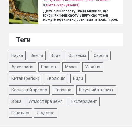
#
Дієта (харчування)
Дієта з пінопласту. Вчені виявили, що
гриби, які мешкають у шлунках гусені,
можуть ефективно розкладати полістирол.
Теги
Наука
Земля
Вода
Організм
Європа
Археологія
Планета
Мозок
Україна
Китай (регіон)
Еволюція
Види
Космічний простір
Тварина
Штучний інтелект
Зірка
Атмосфера Землі
Експеримент
Генетика
Людство