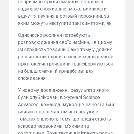
неприємно гіркий смак для людини, а
надмірне споживання може викликати
відчуття печіння в ротовій порожнині, за
яким можуть наступити такі симптоми, як:
Одночасно рослини потребують
розповсюдження своїх насінин, і в цьому
їм сприяють тварини. Саме тому у деяких
рослин, коли плоди з насінням дозрівають,
гіркі токсичні речовини трансформуються
на більш смачні й привабливі для
споживання.
У новому дослідженні, результати якого
були опубліковані в журналі Science
Advances, команда науковців на чолі з Бай
виявила, що певні хімічні сполуки в
томатах сприяють тому, що плоди стають
яскраво червоними, м'якими та
солодшими. Вони також відіграють роль у