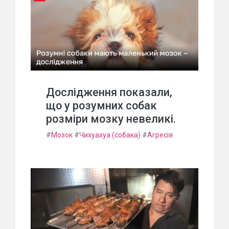
Дослідження показали,
що у розумних собак
розміри мозку невеликі.
#
Мозок
#
Чихуахуа (собака)
#
Агресія