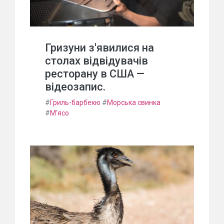
Гризуни з'явилися на
столах відвідувачів
ресторану в США —
відеозапис.
#
Гриль-барбекю
#
Морська свинка
#
М'ясо