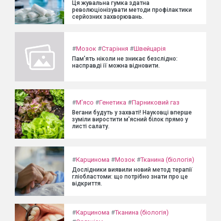
Ця жувальна гумка здатна
революціонізувати методи профілактики
серйозних захворювань.
#
Мозок
#
Старіння
#
Швейцарія
Пам'ять ніколи не зникає безслідно:
насправді її можна відновити.
#
М'ясо
#
Генетика
#
Парниковий газ
Вегани будуть у захваті! Науковці вперше
зуміли виростити м'ясний білок прямо у
листі салату.
#
Карцинома
#
Мозок
#
Тканина (біологія)
Дослідники виявили новий метод терапії
гліобластоми: що потрібно знати про це
відкриття.
#
Карцинома
#
Тканина (біологія)