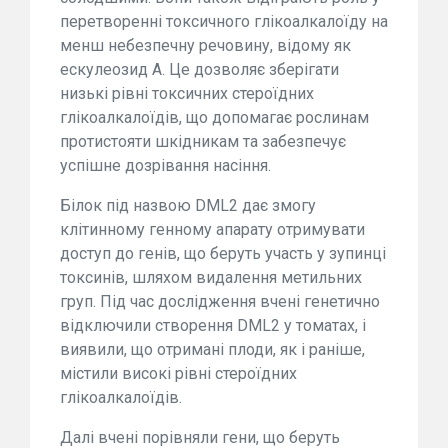
перетворенні токсичного глікоалкалоїду на
менш небезпечну речовину, відому як
ескулеозид А. Це дозволяє зберігати
низькі рівні токсичних стероїдних
глікоалкалоїдів, що допомагає рослинам
протистояти шкідникам та забезпечує
успішне дозрівання насіння.
Білок під назвою DML2 дає змогу
клітинному генному апарату отримувати
доступ до генів, що беруть участь у зупинці
токсинів, шляхом видалення метильних
груп. Під час дослідження вчені генетично
відключили створення DML2 у томатах, і
виявили, що отримані плоди, як і раніше,
містили високі рівні стероїдних
глікоалкалоїдів.
Далі вчені порівняли гени, що беруть