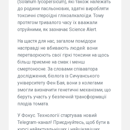
(Solanum lycopersicum), які також належать
до родини пасльонових, здатні виробляти
токсичні стероїдні глікоалкалоїди. Тому
протягом тривалого часу їх вважали
отруйними, як зазначає Science Alert.
На щастя для нас, загалом помідори
насправді не вбивають людей: вони
перетворюють свої гіркі токсини на щось
більш приємне на смак і менш
смертоносне. За словами співавтора
дослідження, біолога із Сичуанського
університету Фен Бая, вони з колегами
змогли визначити генетичні механізми, що
беруть участь у безпечній трансформації
плодів томата.
У Фокус. Технології стартував новий
Telegram-канал! Приєднуйтесь, щоб бути в
курсі найактуальніших і найцікавіших