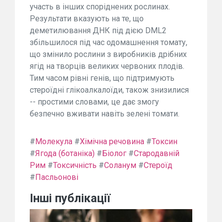
участь в інших споріднених рослинах.
Результати вказують на те, що
деметилювання ДНК під дією DML2
збільшилося під час одомашнення томату,
що змінило рослини з виробників дрібних
ягід на творців великих червоних плодів.
Тим часом рівні генів, що підтримують
стероїдні глікоалкалоїди, також знизилися
-- простими словами, це дає змогу
безпечно вживати навіть зелені томати.
#
Молекула
#
Хімічна речовина
#
Токсин
#
Ягода (ботаніка)
#
Біолог
#
Стародавній
Рим
#
Токсичність
#
Соланум
#
Стероїд
#
Пасльонові
Інші публікації