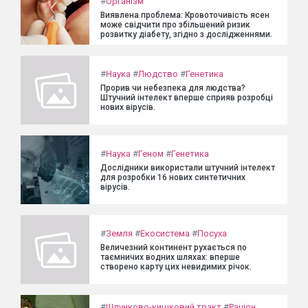
#
Організм
Виявлена проблема: Кровоточивість ясен
може свідчити про збільшений ризик
розвитку діабету, згідно з дослідженнями.
#
Наука
#
Людство
#
Генетика
Прорив чи небезпека для людства?
Штучний інтелект вперше сприяв розробці
нових вірусів.
#
Наука
#
Геном
#
Генетика
Дослідники використали штучний інтелект
для розробки 16 нових синтетичних
вірусів.
#
Земля
#
Екосистема
#
Посуха
Величезний континент рухається по
таємничих водних шляхах: вперше
створено карту цих невидимих річок.
#
Шлунково-кишковий тракт
#
Раціон