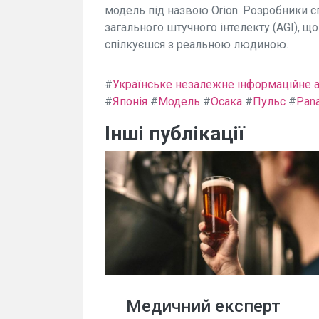
модель під назвою Orion. Розробники с
загального штучного інтелекту (AGI), що
спілкуєшся з реальною людиною.
#
Українське незалежне інформаційне а
#
Японія
#
Модель
#
Осака
#
Пульс
#
Pan
Інші публікації
Медичний експерт