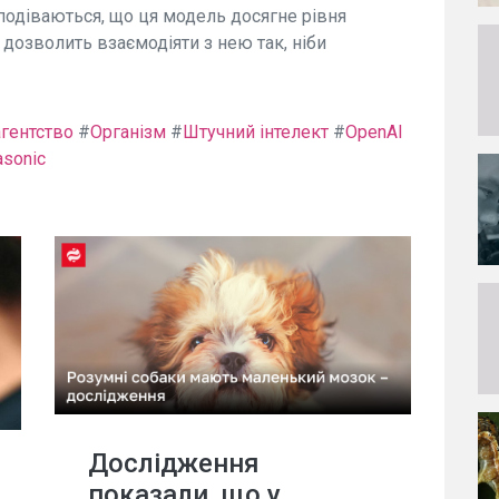
подіваються, що ця модель досягне рівня
 дозволить взаємодіяти з нею так, ніби
гентство
#
Організм
#
Штучний інтелект
#
OpenAI
asonic
Дослідження
показали, що у