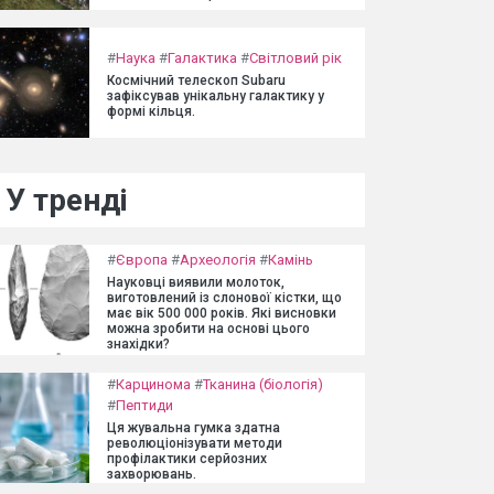
#
Наука
#
Галактика
#
Світловий рік
Космічний телескоп Subaru
зафіксував унікальну галактику у
формі кільця.
У тренді
#
Європа
#
Археологія
#
Камінь
Науковці виявили молоток,
виготовлений із слонової кістки, що
має вік 500 000 років. Які висновки
можна зробити на основі цього
знахідки?
#
Карцинома
#
Тканина (біологія)
#
Пептиди
Ця жувальна гумка здатна
революціонізувати методи
профілактики серйозних
захворювань.