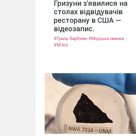
Гризуни з'явилися на
столах відвідувачів
ресторану в США —
відеозапис.
#
Гриль-барбекю
#
Морська свинка
#
М'ясо