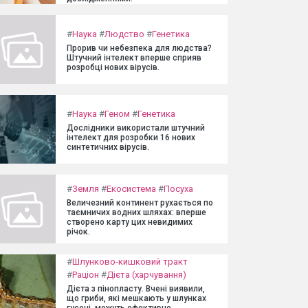
#
Наука
#
Людство
#
Генетика
Прорив чи небезпека для людства?
Штучний інтелект вперше сприяв
розробці нових вірусів.
#
Наука
#
Геном
#
Генетика
Дослідники використали штучний
інтелект для розробки 16 нових
синтетичних вірусів.
#
Земля
#
Екосистема
#
Посуха
Величезний континент рухається по
таємничих водних шляхах: вперше
створено карту цих невидимих
річок.
#
Шлунково-кишковий тракт
#
Раціон
#
Дієта (харчування)
Дієта з пінопласту. Вчені виявили,
що гриби, які мешкають у шлунках