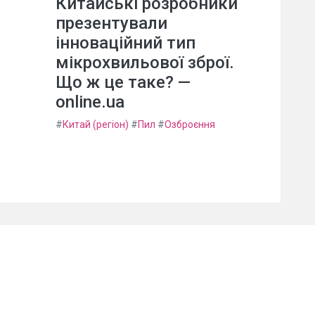
Китайські розробники
презентували
інноваційний тип
мікрохвильової зброї.
Що ж це таке? —
online.ua
#
Китай (регіон)
#
Пил
#
Озброєння