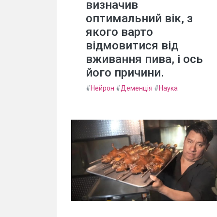
визначив
оптимальний вік, з
якого варто
відмовитися від
вживання пива, і ось
його причини.
#
Нейрон
#
Деменція
#
Наука