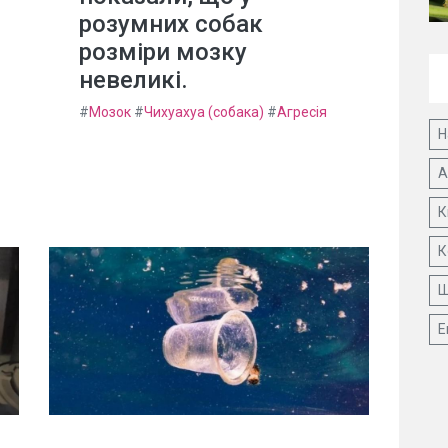
розумних собак
розміри мозку
невеликі.
#
Мозок
#
Чихуахуа (собака)
#
Агресія
Н
А
К
К
Ш
Е