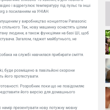
ідео і відрегулює температуру під пульс та інші
org з посиланням на УНІАН.
 запущеним у виробництво концептом Panasonic
о спільного. Так, нову машинку оснастять цілим
тану людини, а також функціями на базі ШІ, щоб
стувача. Загалом, гаджет майбутнього, не
собака на службі навчилася прибирати сміття.
uki, буде розміщено в павільйоні охорони
ть його протестувати.
готовності. Розробник поки що не повідомляє
представити його версію для домашнього
є намір презентувати нову потужну мовну