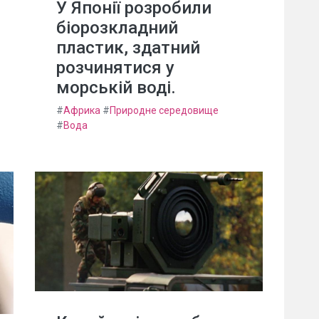
У Японії розробили
біорозкладний
пластик, здатний
розчинятися у
морській воді.
#
Африка
#
Природне середовище
#
Вода