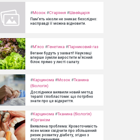
#
Мозок
#
Старіння
#
Швейцарія
Пам'ять ніколи не зникає безслідно:
насправді її можна відновити.
#
М'ясо
#
Генетика
#
Парниковий газ
Вегани будуть у захваті! Науковці
вперше зуміли виростити м'ясний
білок прямо у листі салату.
#
Карцинома
#
Мозок
#
Тканина
(біологія)
Дослідники виявили новий метод
терапії гліобластоми: що потрібно
знати про це відкриття.
#
Карцинома
#
Тканина (біологія)
#
Організм
Виявлена проблема: Кровоточивість
ясен може свідчити про збільшений
ризик розвитку діабету, згідно з
дослідженнями.