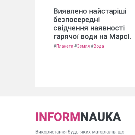
Виявлено найстаріші
безпосередні
свідчення наявності
гарячої води на Марсі.
#
Планета
#
Земля
#
Вода
INFORM
NAUKA
Використання будь-яких матеріалів, що