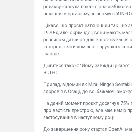
релаксу капсула покаже розслаблюючі в
показники організму, інформує UAINFO.
Цікаво, що проєкт натхненний так і не
1970-х, але, окрім ідеї, вони мають мал
розсипом датчиків для відстежування с
контролювати комфорт і зручність кори
інакше.
Дивіться також: "Йому завжди цікаво": 
ВІДЕО
Прилад, відомий як Mirai Ningen Sentak
здоров'я в Осаці, де всі бажаючі зможу
На даний момент проєкт досягнув 75% 
про вартість пристрою, але має намір 
застосування в наступному році.
До завершення року стартап OpenAI ма