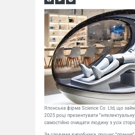
Японська фірма Science Co. Ltd, що за
2025 році презентувати "інтелектуальн
самостійно очищати людину з усіх сторі
За словами виробника, процес "прання"