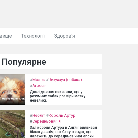
овище
Технології
Здоров'я
Популярне
#
Мозок
#
Чихуахуа (собака)
#
Агресія
Дослідження показали, що у
розумних собак розміри мозку
невеликі.
#
Неоліт
#
Король Артур
#
Середньовіччя
Зал короля Артура в Англії виявився
більш давнім, ніж Стоунхендж, що
належить до середньовічної епохи.