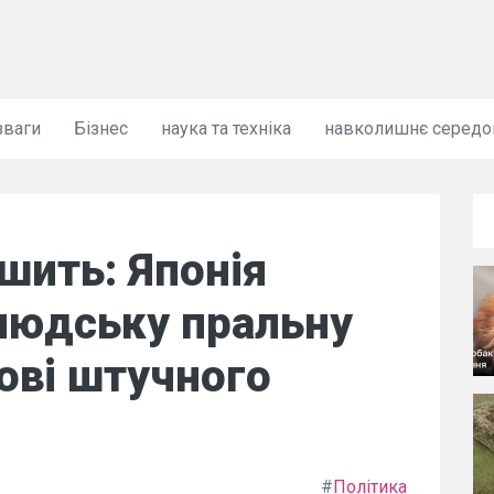
зваги
Бізнес
наука та техніка
навколишнє серед
шить: Японія
людську пральну
ові штучного
#
Політика