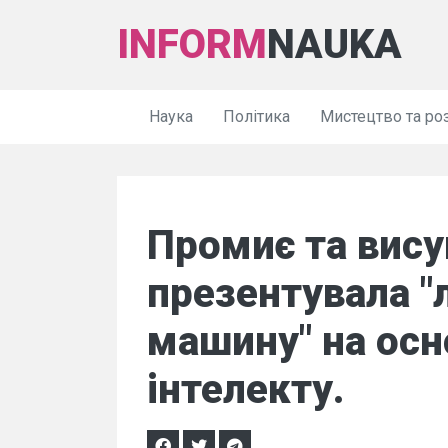
INFORM
NAUKA
Наука
Політика
Мистецтво та ро
Промиє та вису
презентувала "
машину" на осн
інтелекту.