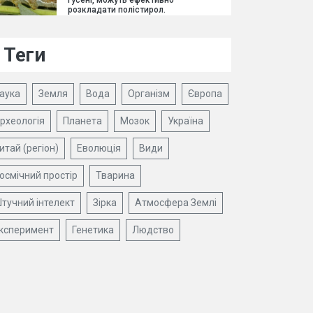
гусені, можуть ефективно
розкладати полістирол.
Теги
аука
Земля
Вода
Організм
Європа
рхеологія
Планета
Мозок
Україна
итай (регіон)
Еволюція
Види
осмічний простір
Тварина
тучний інтелект
Зірка
Атмосфера Землі
ксперимент
Генетика
Людство