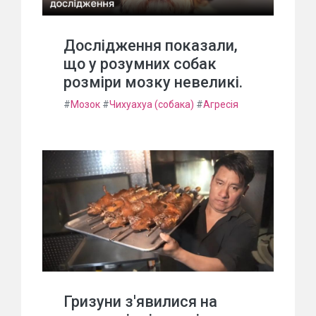
Дослідження показали,
що у розумних собак
розміри мозку невеликі.
#
Мозок
#
Чихуахуа (собака)
#
Агресія
Гризуни з'явилися на