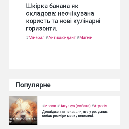
Шкірка банана як
складова: неочікувана
користь та нові кулінарні
горизонти.
#
Мінерал
#
Антиоксидант
#
Магній
Популярне
#
Мозок
#
Чихуахуа (собака)
#
Агресія
Дослідження показали, що у розумних
собак розміри мозку невеликі.