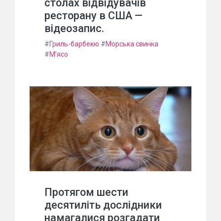
столах відвідувачів
ресторану в США —
відеозапис.
#
Гриль-барбекю
#
Морська свинка
#
М'ясо
Протягом шести
десятиліть дослідники
намагалися розгадати