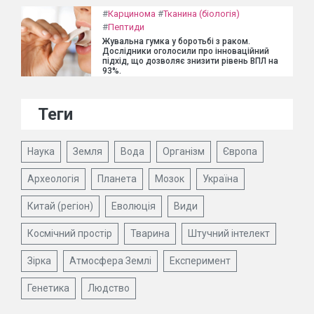
#
Карцинома
#
Тканина (біологія)
#
Пептиди
Жувальна гумка у боротьбі з раком.
Дослідники оголосили про інноваційний
підхід, що дозволяє знизити рівень ВПЛ на
93%.
Теги
Наука
Земля
Вода
Організм
Європа
Археологія
Планета
Мозок
Україна
Китай (регіон)
Еволюція
Види
Космічний простір
Тварина
Штучний інтелект
Зірка
Атмосфера Землі
Експеримент
Генетика
Людство