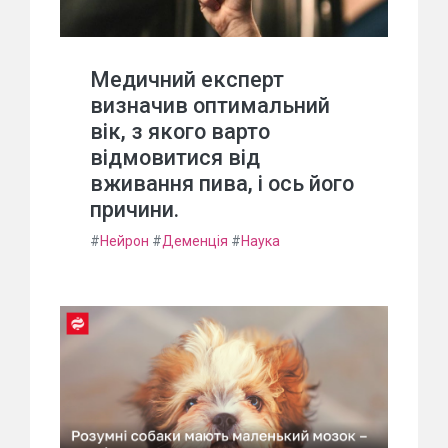
Медичний експерт
визначив оптимальний
вік, з якого варто
відмовитися від
вживання пива, і ось його
причини.
#
Нейрон
#
Деменція
#
Наука