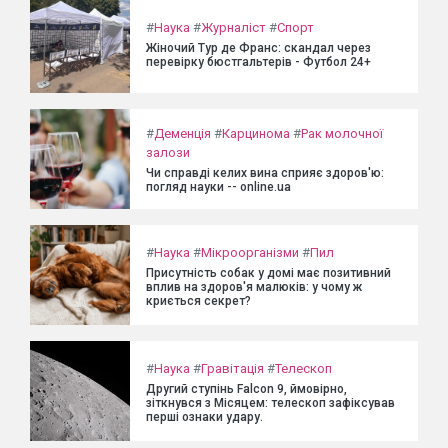
#
Наука
#
Журналіст
#
Спорт
Жіночий Тур де Франс: скандал через
перевірку бюстгальтерів - Футбол 24+
#
Деменція
#
Карцинома
#
Рак молочної
залози
Чи справді келих вина сприяє здоров'ю:
погляд науки -- online.ua
#
Наука
#
Мікроорганізми
#
Пил
Присутність собак у домі має позитивний
вплив на здоров'я малюків: у чому ж
криється секрет?
#
Наука
#
Гравітація
#
Телескоп
Другий ступінь Falcon 9, ймовірно,
зіткнувся з Місяцем: телескоп зафіксував
перші ознаки удару.