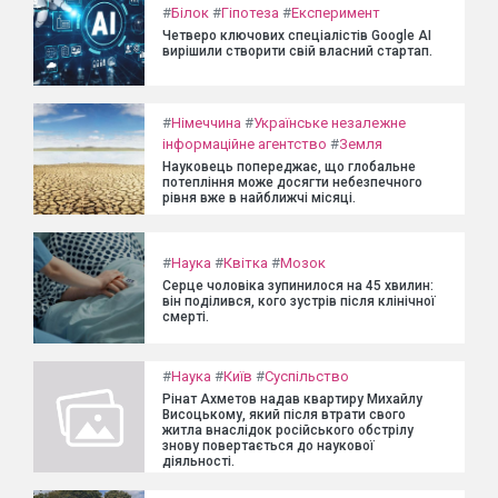
#
Білок
#
Гіпотеза
#
Експеримент
Четверо ключових спеціалістів Google AI
вирішили створити свій власний стартап.
#
Німеччина
#
Українське незалежне
інформаційне агентство
#
Земля
Науковець попереджає, що глобальне
потепління може досягти небезпечного
рівня вже в найближчі місяці.
#
Наука
#
Квітка
#
Мозок
Серце чоловіка зупинилося на 45 хвилин:
він поділився, кого зустрів після клінічної
смерті.
#
Наука
#
Київ
#
Суспільство
Рінат Ахметов надав квартиру Михайлу
Висоцькому, який після втрати свого
житла внаслідок російського обстрілу
знову повертається до наукової
діяльності.