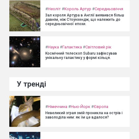
#
Неоліт
#
Король Артур
#
Середньовіччя
Зал короля Артура в Англії виявився більш
давнім, ніж Стоунхендж, що належить до
середньовічної епохи.
#
Наука
#
Галактика
#
Світловий рік
Космічний телескоп Subaru зафіксував
унікальну галактику у формі кільця.
У тренді
#
Німеччина
#
Нью-Йорк
#
Європа
Невеликий зграя змій проникла на острів і
заволоділа ним: як їм це вдалося?