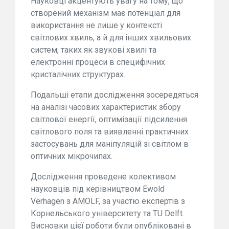
Науковці акцентують увагу на тому, що
створений механізм має потенціал для
використання не лише у контексті
світлових хвиль, а й для інших хвильових
систем, таких як звукові хвилі та
електронні процеси в специфічних
кристалічних структурах.
Подальші етапи дослідження зосередяться
на аналізі часових характеристик збору
світлової енергії, оптимізації підсилення
світлового поля та виявленні практичних
застосувань для маніпуляцій зі світлом в
оптичних мікрочипах.
Дослідження проведене колективом
науковців під керівництвом Ewold
Verhagen з AMOLF, за участю експертів з
Корнельського університету та TU Delft.
Висновки цієї роботи були опубліковані в