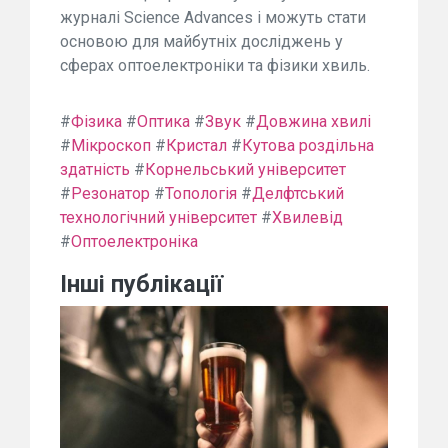
журналі Science Advances і можуть стати
основою для майбутніх досліджень у
сферах оптоелектроніки та фізики хвиль.
#
Фізика
#
Оптика
#
Звук
#
Довжина хвилі
#
Мікроскоп
#
Кристал
#
Кутова роздільна
здатність
#
Корнельський університет
#
Резонатор
#
Топологія
#
Делфтський
технологічний університет
#
Хвилевід
#
Оптоелектроніка
Інші публікації