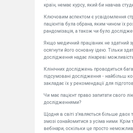
країн, немає курсу, який би навчав студ
Ключовим аспектом є усвідомлення стру
пацієнтів була обрана, яким чином їх р
рандомізація, а також чи було дослідж
Якщо медичний працівник не здатний з
осягнути його основну ідею. Тільки зда
дослідження надає лікареві можливість
Клінічних досліджень проводиться багат
підсумовані дослідження - найбільш ког
закладає їх у рекомендації для підгото
Чи має пацієнт право запитати свого лі
дослідженнями?
Щодня в світі з'являється більше двох 
змозі ознайомитися з усіма ними. Крім т
вебінари, оскільки це просто неможливо