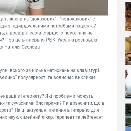
л лікарів на "доказових" і "недоказових" є
оди з індивідуальними потребами пацієнта?
, а досвід лікарів старшого покоління не
? Про це в інтерв'ю РБК-Україна розповіла
а Наталія Суслова.
пні всього за кілька натискань на клавіатурі,
великої популярності та водночас викликає
ендації з Інтернету? Які проблеми можуть
ня та сучасними блогерами? Як визначити, що в
рати? На ці актуальні питання в інтерв'ю для
х наук, сімейний лікар, терапевт та лейтенант