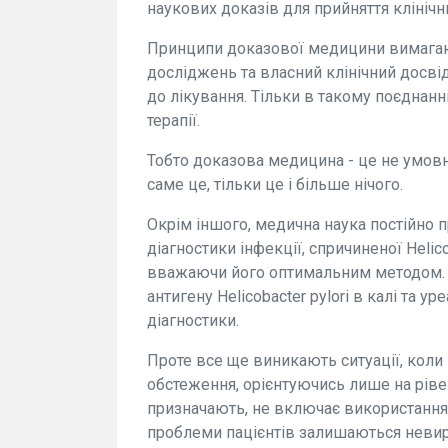
наукових доказів для прийняття клінічн
Принципи доказової медицини вимагають
досліджень та власний клінічний досвід
до лікування. Тільки в такому поєднан
терапії.
Тобто доказова медицина - це не умовно
саме це, тільки це і більше нічого.
Окрім іншого, медична наука постійно п
діагностики інфекції, спричиненої Helico
вважаючи його оптимальним методом. Н
антигену Helicobacter pylori в калі та 
діагностики.
Проте все ще виникають ситуації, коли
обстеження, орієнтуючись лише на рівень
призначають, не включає використання 
проблеми пацієнтів залишаються неви