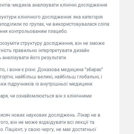
ентів-медиків аналізувати клінічні дослідження.
ктури клінічного дослідження: яка категорія
озподілили по групах, чи використовувалася сліпа
ення контрольованим плацебо.
розуміти структуру дослідження, він не зможе
тність правильно інтерпретувати дизайн
 аналізувати його результати.
о, і вони є різні. Доказова медицина "збирає"
ортні, найбільш великі, найбільш глобальні, і
вки підручників із внутрішньої медицини.
каря, чи ознайомлюється він з клінічними
тисяч нових наукових досліджень. Лікар не в
ого, він не може відвідувати всі лекції та
. Пацієнт, у свою чергу, не має достатньої