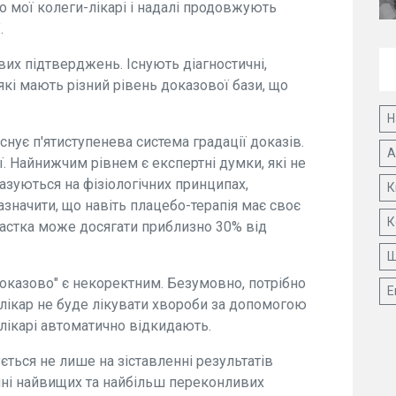
що мої колеги-лікарі і надалі продовжують
.
вих підтверджень. Існують діагностичні,
 які мають різний рівень доказової бази, що
Н
снує п'ятиступенева система градації доказів.
А
ї. Найнижчим рівнем є експертні думки, які не
базуються на фізіологічних принципах,
К
значити, що навіть плацебо-терапія має своє
К
ї частка може досягати приблизно 30% від
Ш
доказово" є некоректним. Безумовно, потрібно
Е
лікар не буде лікувати хвороби за допомогою
 лікарі автоматично відкидають.
ється не лише на зіставленні результатів
нні найвищих та найбільш переконливих