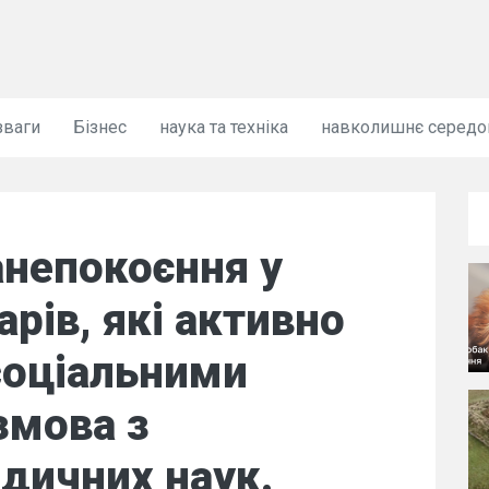
зваги
Бізнес
наука та техніка
навколишнє серед
анепокоєння у
арів, які активно
соціальними
мова з
дичних наук.