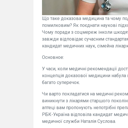
Що таке доказова медицина та чому поді
помилковим? Як поєднати наукові підх
Чому поради з соцмереж інколи шкодять
завжди відповідає сучасним стандартам
кандидат медичних наук, сімейна лікарк
Основное:
У часи, коли медичні рекомендації досту
концепція доказової медицини набула 
багато суперечок.
Чи варто покладатися на медичні реком
виникнути з лікарями старшого поколін
аптеці вам пропонують непотрібні препа
РБК-Україна відповіла кандидат медични
медичної служби Наталія Суслова.