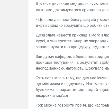
Що таке доказова медицина і чим вона 
важливо дотримуватися принципів док
- Це поле для постійних дискусій у меди
вкрай складно зрозуміти, що робити са
Дозвольте навести приклад з мого влас
курсі, в університеті вперше запровади
запропонувати цю процедуру студентам,
Завідувач кафедри, з більш ніж тридця
пройшов тестування і в результаті здоб
несподіванкою, натомість, шокувало нас
Суть полягала в тому, що для нас існув
що містилася в підручнику. Натомість у
було чимало варіантів відповідей, адж
лікарській кар'єрі.
Тож можна говорити про те, що насправ