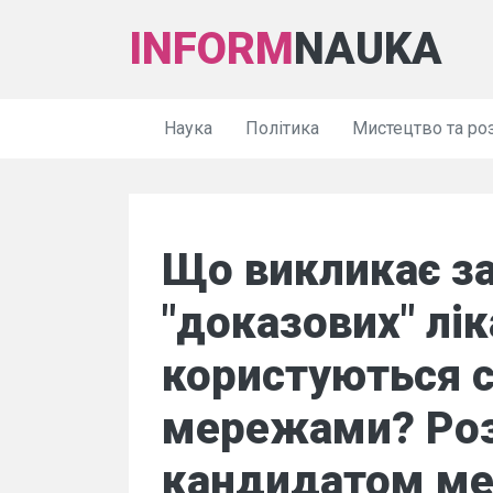
INFORM
NAUKA
Наука
Політика
Мистецтво та ро
Що викликає з
"доказових" лік
користуються 
мережами? Роз
кандидатом ме