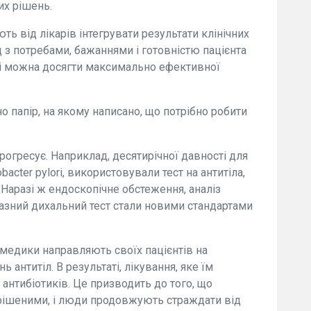
их рішень.
 від лікарів інтегрувати результати клінічних
 з потребами, бажаннями і готовністю пацієнта
ні можна досягти максимально ефективної
 папір, на якому написано, що потрібно робити
рогресує. Наприклад, десятирічної давності для
bacter pylori, використовували тест на антитіла,
аразі ж ендоскопічне обстеження, аналіз
уреазний дихальний тест стали новими стандартами
 медики направляють своїх пацієнтів на
 антитіл. В результаті, лікування, яке їм
антибіотиків. Це призводить до того, що
рішеними, і люди продовжують страждати від