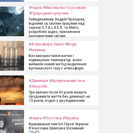
#
Наука
#
Мистецтво та розваги
#
Природний супутник
Геймдизайнер Андрій Прохоров,
відомий за своїми працями над
серією S.T.A.L.K.E.R. та Metro,
розробляє відео, присвячене
інопланетним світам.
#
Атмосфера Землі
#
Вода
#
Інженер
Без використання вогню і
підвищених температур: вчені
виявили новий метод видалення
вуглекислого газу з атмосфери.
#
Деменція
#
Артеріальний тиск
#
Хвороба
Три звички після 45 років можуть
продовжити життя без деменції на
13 років, згідно з дослідженням.
#
Наука
#
Політика
#
Україна
Вшанування пам’яті Героя України
В'ячеслава Шимчука (позивний
"Дід")