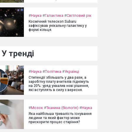
#
Наука
#
Галактика
#
Світловий рік
Космічний телескоп Subaru
зафіксував унікальну галактику у
формі кільця.
У тренді
#
Наука
#
Політика
#
Українці
Стипендії збільшать у два рази, а
заробітну плату вчителів піднімуть
на 20%: уряд ухвалив нові рішення,
які вступлять в силу з вересня.
#
Мозок
#
Тканина (біологія)
#
Наука
Яка найбільша тривалість існування
людини та який фактор може
прискорити процес старіння?