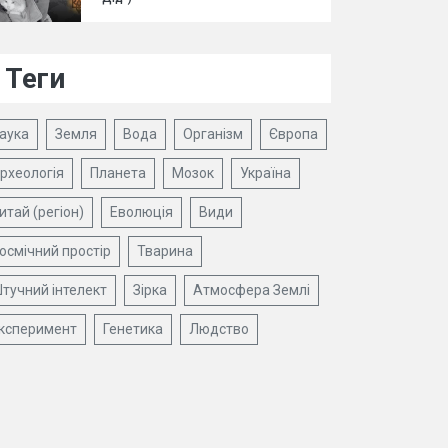
Теги
аука
Земля
Вода
Організм
Європа
рхеологія
Планета
Мозок
Україна
итай (регіон)
Еволюція
Види
осмічний простір
Тварина
тучний інтелект
Зірка
Атмосфера Землі
ксперимент
Генетика
Людство