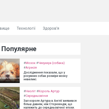
овище
Технології
Здоров'я
Популярне
#
Мозок
#
Чихуахуа (собака)
#
Агресія
Дослідження показали, що у
розумних собак розміри мозку
невеликі.
#
Неоліт
#
Король Артур
#
Середньовіччя
Зал короля Артура в Англії виявився
більш давнім, ніж Стоунхендж, що
належить до середньовічної епохи.