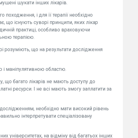
мушені шукати інших лікарів.
о походження, і для її терапії необхідно
є, що існують суворі принципи, яких лікар
дичній практиці, особливо враховуючи
льною терапією.
арі розуміють, що на результати дослідження
ю і маніпулятивною областю.
у, що багато лікарів не мають доступу до
атні ресурси. І не всі мають змогу заплатити за
 дослідженням, необхідно мати високий рівень
правильно інтерпретувати спеціалізовану
них університетах, на відміну від багатьох інших