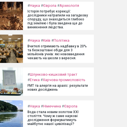
#
Наука
#
Європа
#
Археологія
Історія потребує корекції:
дослідники натрапили на загадкову
споруду, що знаходиться глибоко
під землею і була зведена ще до
виникнення людства.
#
Наука
#
Київ
#
Політика
Вчителі отримають надбавку в 20%
та безкоштовні обіди для 3
мільйонів учнів: які нововведення
чекають на школи з вересня.
#
Шлунково-кишковий тракт
#
Етика
#
Харчова промисловість
FMT та алергія на арахіс: результати
нових досліджень
#
Наука
#
Німеччина
#
Європа
Вода стала новим золотом XXI
століття. Чому ж саме наукові
дослідження формуватимуть
майбутнє нашої цивілізації?