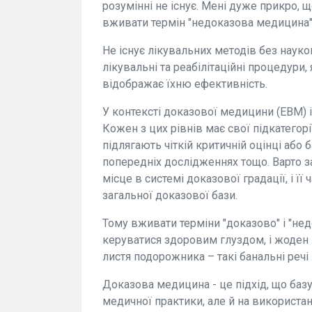
розумінні не існує. Мені дуже прикро, 
вживати термін "недоказова медицина"
Не існує лікувальних методів без науко
лікувальні та реабілітаційні процедури,
відображає їхню ефективність.
У контексті доказової медицини (EBM) і
Кожен з цих рівнів має свої підкатегорі
підлягають чіткій критичній оцінці або 
попередніх дослідженнях тощо. Варто за
місце в системі доказової градації, і ї
загальної доказової бази.
Тому вживати терміни "доказово" і "не
керуватися здоровим глуздом, і жоден 
листя подорожника – такі банальні речі
Доказова медицина - це підхід, що базу
медичної практики, але й на використа