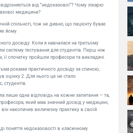
відрізняється від "недоказової"? Чому лікарю
азової медицини?
чній спільноті, тож не дивно, що пацієнту буває
ме йому.
ного досвіду. Коли я навчалася на третьому
ли систему тестування для студентів. Перш ніж
 її спочатку пройшли професори та викладачі.
тьма роками практичного досвіду за спиною,
ув оцінку 2. Для нього це не стало
, студентів.
ала лише одна відповідь на кожне запитання — та,
 професора, який мав значний досвід у медицині,
е він накопичив величезну практику в своїй
ді поняття недоказовості в класичному