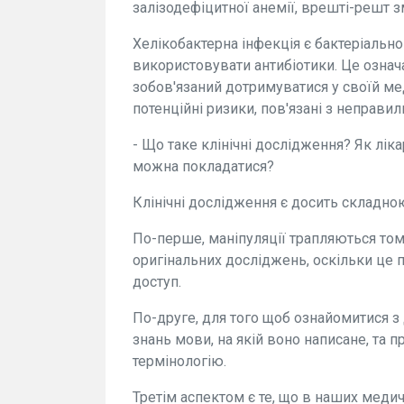
залізодефіцитної анемії, врешті-решт з
Хелікобактерна інфекція є бактеріальног
використовувати антибіотики. Це означа
зобов'язаний дотримуватися у своїй ме
потенційні ризики, пов'язані з неправи
- Що таке клінічні дослідження? Як лік
можна покладатися?
Клінічні дослідження є досить складно
По-перше, маніпуляції трапляються том
оригінальних досліджень, оскільки це пл
доступ.
По-друге, для того щоб ознайомитися з
знань мови, на якій воно написане, та 
термінологію.
Третім аспектом є те, що в наших медич