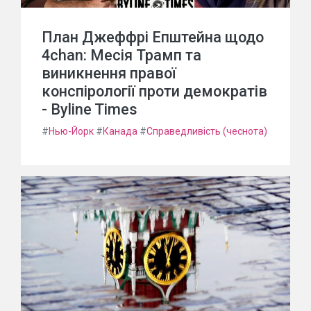
План Джеффрі Епштейна щодо
4chan: Месія Трамп та
виникнення правої
конспірології проти демократів
- Byline Times
#
Нью-Йорк
#
Канада
#
Справедливість (чеснота)