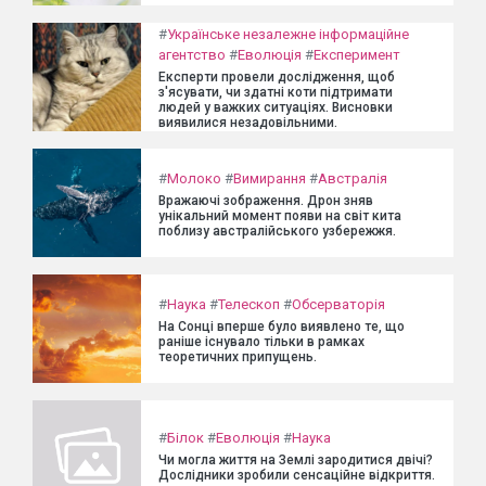
#
Українське незалежне інформаційне
агентство
#
Еволюція
#
Експеримент
Експерти провели дослідження, щоб
з'ясувати, чи здатні коти підтримати
людей у важких ситуаціях. Висновки
виявилися незадовільними.
#
Молоко
#
Вимирання
#
Австралія
Вражаючі зображення. Дрон зняв
унікальний момент появи на світ кита
поблизу австралійського узбережжя.
#
Наука
#
Телескоп
#
Обсерваторія
На Сонці вперше було виявлено те, що
раніше існувало тільки в рамках
теоретичних припущень.
#
Білок
#
Еволюція
#
Наука
Чи могла життя на Землі зародитися двічі?
Дослідники зробили сенсаційне відкриття.