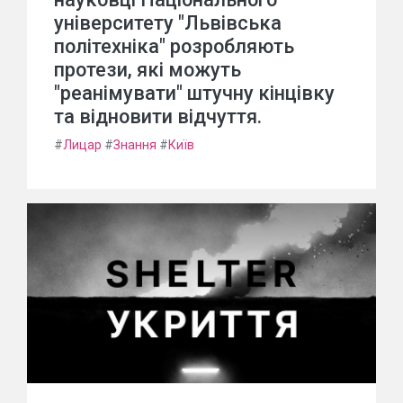
університету "Львівська
політехніка" розробляють
протези, які можуть
"реанімувати" штучну кінцівку
та відновити відчуття.
#
Лицар
#
Знання
#
Київ