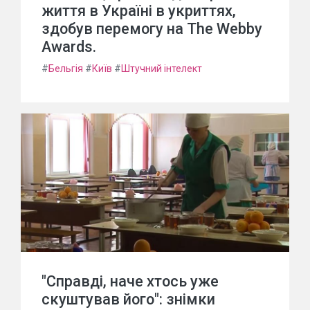
життя в Україні в укриттях,
здобув перемогу на The Webby
Awards.
#
Бельгія
#
Київ
#
Штучний інтелект
"Справді, наче хтось уже
скуштував його": знімки