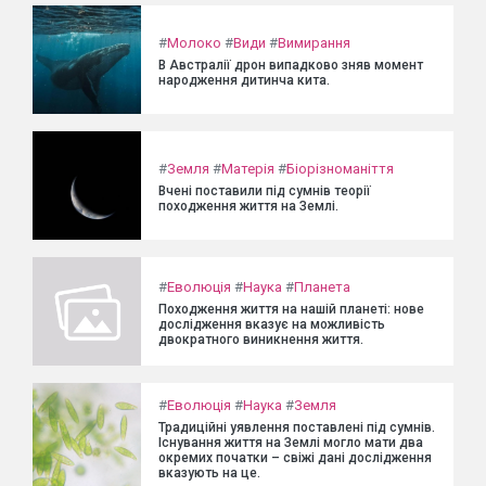
#
Молоко
#
Види
#
Вимирання
В Австралії дрон випадково зняв момент
народження дитинча кита.
#
Земля
#
Матерія
#
Біорізноманіття
Вчені поставили під сумнів теорії
походження життя на Землі.
#
Еволюція
#
Наука
#
Планета
Походження життя на нашій планеті: нове
дослідження вказує на можливість
двократного виникнення життя.
#
Еволюція
#
Наука
#
Земля
Традиційні уявлення поставлені під сумнів.
Існування життя на Землі могло мати два
окремих початки – свіжі дані дослідження
вказують на це.