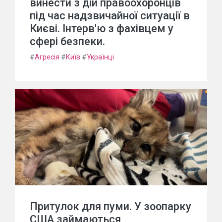
винести з дій правоохоронців
під час надзвичайної ситуації в
Києві. Інтерв'ю з фахівцем у
сфері безпеки.
#
Агресія
#
Київ
#
Українці
Притулок для пуми. У зоопарку
США займаються