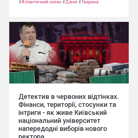
#
Атлантичний океан
#
Данія
#
Тварина
Детектив в червоних відтінках.
Фінанси, території, стосунки та
інтриги - як живе Київський
національний університет
напередодні виборів нового
ректора.