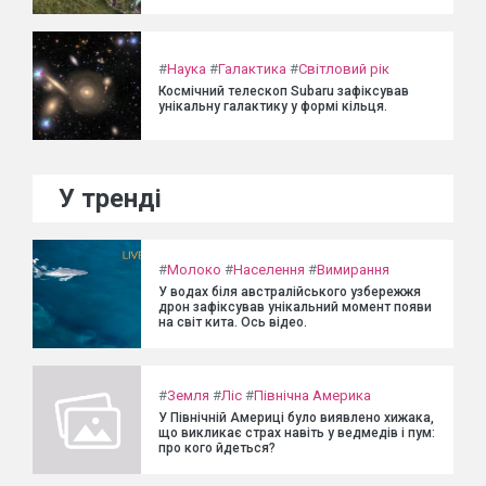
#
Наука
#
Галактика
#
Світловий рік
Космічний телескоп Subaru зафіксував
унікальну галактику у формі кільця.
У тренді
#
Молоко
#
Населення
#
Вимирання
У водах біля австралійського узбережжя
дрон зафіксував унікальний момент появи
на світ кита. Ось відео.
#
Земля
#
Ліс
#
Північна Америка
У Північній Америці було виявлено хижака,
що викликає страх навіть у ведмедів і пум:
про кого йдеться?