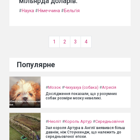
мільярда доларів.
#
Наука
#
Німеччина
#
Бельгія
1
2
3
4
Популярне
#
Мозок
#
Чихуахуа (собака)
#
Агресія
Дослідження показали, що у розумних
собак розміри мозку невеликі.
#
Неоліт
#
Король Артур
#
Середньовіччя
Зал короля Артура в Англії виявився більш
давнім, ніж Стоунхендж, що належить до
середньовічної епохи.