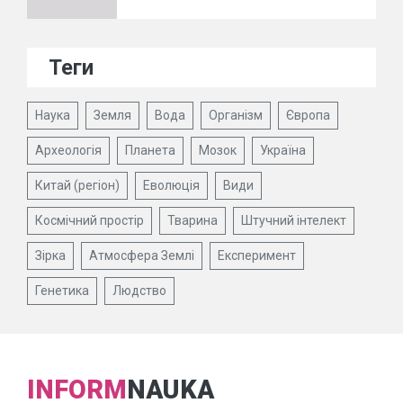
Теги
Наука
Земля
Вода
Організм
Європа
Археологія
Планета
Мозок
Україна
Китай (регіон)
Еволюція
Види
Космічний простір
Тварина
Штучний інтелект
Зірка
Атмосфера Землі
Експеримент
Генетика
Людство
INFORM
NAUKA