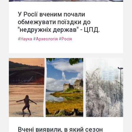
У Росії вченим почали
обмежувати поїздки до
"недружніх держав" - ЦПД.
#
Наука
#
Археологія
#
Росія
Вчені виявили, в який сезон