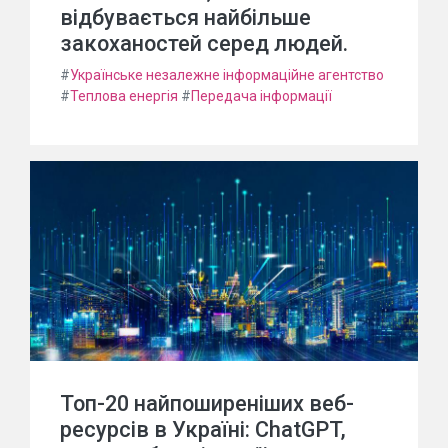
відбувається найбільше
закоханостей серед людей.
#
Українське незалежне інформаційне агентство
#
Теплова енергія
#
Передача інформації
Топ-20 найпоширеніших веб-
ресурсів в Україні: ChatGPT,