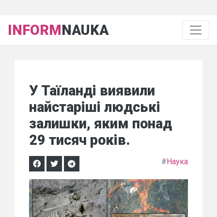
INFORM
NAUKA
У Таїланді виявили
найстаріші людські
залишки, яким понад
29 тисяч років.
#
Наука