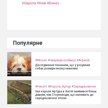
#
Європа
#
Київ
#
Бізнес
Популярне
#
Мозок
#
Чихуахуа (собака)
#
Агресія
Дослідження показали, що у розумних
собак розміри мозку невеликі.
#
Неоліт
#
Король Артур
#
Середньовіччя
Зал короля Артура в Англії виявився більш
давнім, ніж Стоунхендж, що належить до
середньовічної епохи.