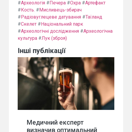
#
Археологія
#
Печера
#
Охра
#
Артефакт
#
Кость.
#
Мисливець-збирач
#
Радіовуглецеве датування
#
Таїланд
#
Скелет
#
Національний парк
#
Археологічні дослідження
#
Археологічна
культура
#
Лук (зброя)
Інші публікації
Медичний експерт
визначив оптимальний