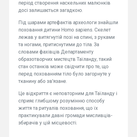
період створення наскельних малюнків
досі залишається загадкою.
Під шарами артефактів археологи знайшли
поховання дитини Homo sapiens. Скелет
лежав у витягнутій позі на спині, з руками
та ногами, притиснутими до тіла. За
словами фахівців Департаменту
образотворчих мистецтв Таїланду, такий
стан останків може свідчити про те, що
перед похованням тіло було загорнуте у
тканину або зв'язане.
Це відкриття є неповторним для Таїланду і
сприяє глибшому розумінню способу
життя та ритуалів поховання, що їх
практикували давні громади мисливців-
збирачів у цій місцевості.