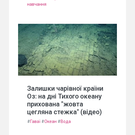
навчання
Залишки чарівної країни
Оз: на дні Тихого океану
прихована "жовта
цегляна стежка" (відео)
#
Гаваї
#
Океан
#
Вода