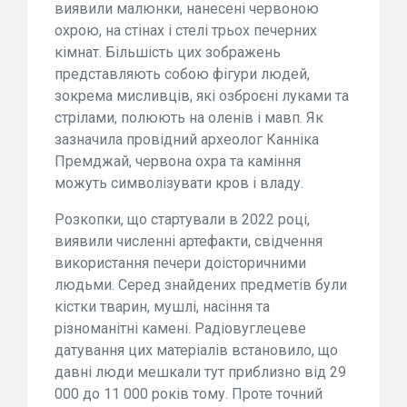
виявили малюнки, нанесені червоною
охрою, на стінах і стелі трьох печерних
кімнат. Більшість цих зображень
представляють собою фігури людей,
зокрема мисливців, які озброєні луками та
стрілами, полюють на оленів і мавп. Як
зазначила провідний археолог Канніка
Премджай, червона охра та каміння
можуть символізувати кров і владу.
Розкопки, що стартували в 2022 році,
виявили численні артефакти, свідчення
використання печери доісторичними
людьми. Серед знайдених предметів були
кістки тварин, мушлі, насіння та
різноманітні камені. Радіовуглецеве
датування цих матеріалів встановило, що
давні люди мешкали тут приблизно від 29
000 до 11 000 років тому. Проте точний