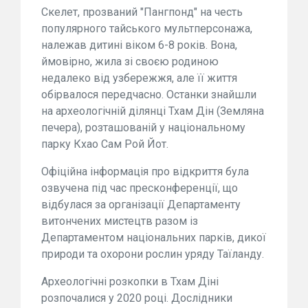
Скелет, прозваний "Пангпонд" на честь
популярного тайського мультперсонажа,
належав дитині віком 6-8 років. Вона,
ймовірно, жила зі своєю родиною
недалеко від узбережжя, але її життя
обірвалося передчасно. Останки знайшли
на археологічній ділянці Тхам Дін (Земляна
печера), розташованій у національному
парку Кхао Сам Рой Йот.
Офіційна інформація про відкриття була
озвучена під час пресконференції, що
відбулася за організації Департаменту
витончених мистецтв разом із
Департаментом національних парків, дикої
природи та охорони рослин уряду Таїланду.
Археологічні розкопки в Тхам Діні
розпочалися у 2020 році. Дослідники