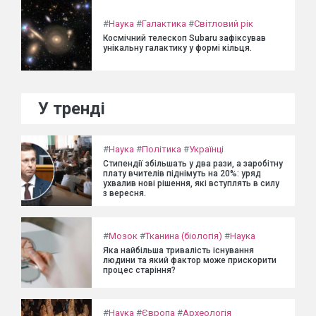
#
Наука
#
Галактика
#
Світловий рік
Космічний телескоп Subaru зафіксував
унікальну галактику у формі кільця.
У тренді
#
Наука
#
Політика
#
Українці
Стипендії збільшать у два рази, а заробітну
плату вчителів піднімуть на 20%: уряд
ухвалив нові рішення, які вступлять в силу
з вересня.
#
Мозок
#
Тканина (біологія)
#
Наука
Яка найбільша тривалість існування
людини та який фактор може прискорити
процес старіння?
#
Наука
#
Європа
#
Археологія