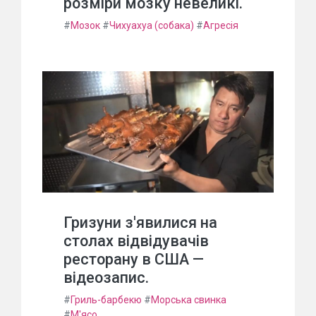
розміри мозку невеликі.
#
Мозок
#
Чихуахуа (собака)
#
Агресія
Гризуни з'явилися на
столах відвідувачів
ресторану в США —
відеозапис.
#
Гриль-барбекю
#
Морська свинка
#
М'ясо