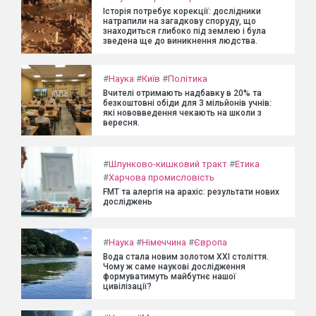
Історія потребує корекції: дослідники
натрапили на загадкову споруду, що
знаходиться глибоко під землею і була
зведена ще до виникнення людства.
#
Наука
#
Київ
#
Політика
Вчителі отримають надбавку в 20% та
безкоштовні обіди для 3 мільйонів учнів:
які нововведення чекають на школи з
вересня.
#
Шлунково-кишковий тракт
#
Етика
#
Харчова промисловість
FMT та алергія на арахіс: результати нових
досліджень
#
Наука
#
Німеччина
#
Європа
Вода стала новим золотом XXI століття.
Чому ж саме наукові дослідження
формуватимуть майбутнє нашої
цивілізації?