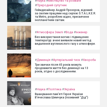
#
Наука
#
Мистецтво та розваги
#
Природний супутник
Геймдизайнер Андрій Прохоров, відомий
за своїми працями над серією S.T.A.L.K.E.R.
та Metro, розробляє відео, присвячене
інопланетним світам.
#
Атмосфера Землі
#
Вода
#
Інженер
Без використання вогню і підвищених
температур: вчені виявили новий метод
видалення вуглекислого газу з атмосфери.
#
Деменція
#
Артеріальний тиск
#
Хвороба
Три звички після 45 років можуть
продовжити життя без деменції на 13
років, згідно з дослідженням.
#
Наука
#
Політика
#
Україна
Вшанування пам’яті Героя України
В'ячеслава Шимчука (позивний "Дід")