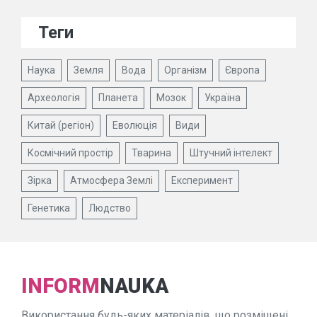
Теги
Наука
Земля
Вода
Організм
Європа
Археологія
Планета
Мозок
Україна
Китай (регіон)
Еволюція
Види
Космічний простір
Тварина
Штучний інтелект
Зірка
Атмосфера Землі
Експеримент
Генетика
Людство
INFORM
NAUKA
Використання будь-яких матеріалів, що розміщені