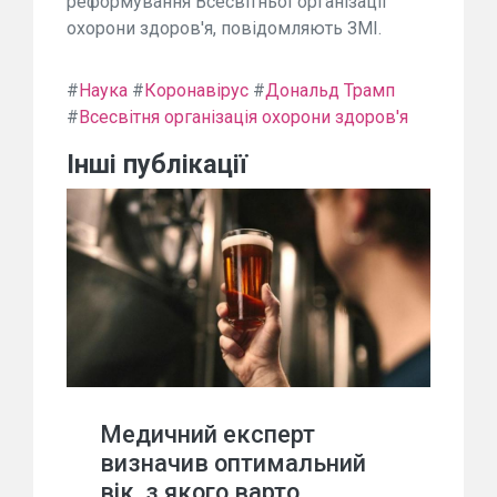
реформування Всесвітньої організації
охорони здоров'я, повідомляють ЗМІ.
#
Наука
#
Коронавірус
#
Дональд Трамп
#
Всесвітня організація охорони здоров'я
Інші публікації
Медичний експерт
визначив оптимальний
вік, з якого варто