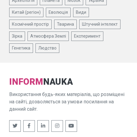
Археологія
Планета
Мозок
Україна
Китай (регіон)
Еволюція
Види
Космічний простір
Тварина
Штучний інтелект
Зірка
Атмосфера Землі
Експеримент
Генетика
Людство
INFORM
NAUKA
Використання будь-яких матеріалів, що розміщені
на сайті, дозволяється за умови посилання на
данний сайт.