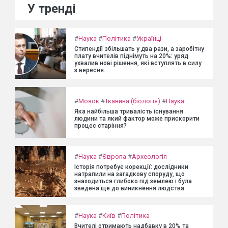
У тренді
#
Наука
#
Політика
#
Українці
Стипендії збільшать у два рази, а заробітну
плату вчителів піднімуть на 20%: уряд
ухвалив нові рішення, які вступлять в силу
з вересня.
#
Мозок
#
Тканина (біологія)
#
Наука
Яка найбільша тривалість існування
людини та який фактор може прискорити
процес старіння?
#
Наука
#
Європа
#
Археологія
Історія потребує корекції: дослідники
натрапили на загадкову споруду, що
знаходиться глибоко під землею і була
зведена ще до виникнення людства.
#
Наука
#
Київ
#
Політика
Вчителі отримають надбавку в 20% та