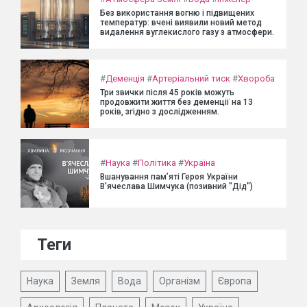
Без використання вогню і підвищених
температур: вчені виявили новий метод
видалення вуглекислого газу з атмосфери.
#
Деменція
#
Артеріальний тиск
#
Хвороба
Три звички після 45 років можуть
продовжити життя без деменції на 13
років, згідно з дослідженням.
#
Наука
#
Політика
#
Україна
Вшанування пам’яті Героя України
В'ячеслава Шимчука (позивний "Дід")
Теги
Наука
Земля
Вода
Організм
Європа