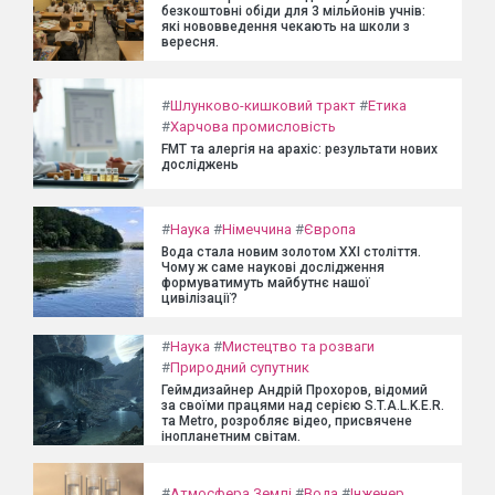
безкоштовні обіди для 3 мільйонів учнів:
які нововведення чекають на школи з
вересня.
#
Шлунково-кишковий тракт
#
Етика
#
Харчова промисловість
FMT та алергія на арахіс: результати нових
досліджень
#
Наука
#
Німеччина
#
Європа
Вода стала новим золотом XXI століття.
Чому ж саме наукові дослідження
формуватимуть майбутнє нашої
цивілізації?
#
Наука
#
Мистецтво та розваги
#
Природний супутник
Геймдизайнер Андрій Прохоров, відомий
за своїми працями над серією S.T.A.L.K.E.R.
та Metro, розробляє відео, присвячене
інопланетним світам.
#
Атмосфера Землі
#
Вода
#
Інженер