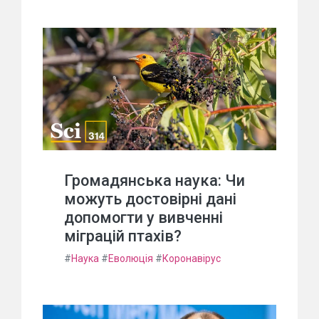
Громадянська наука: Чи
можуть достовірні дані
допомогти у вивченні
міграцій птахів?
#
Наука
#
Еволюція
#
Коронавірус