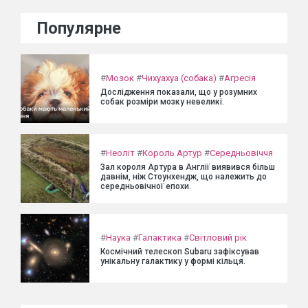
Популярне
#
Мозок
#
Чихуахуа (собака)
#
Агресія
Дослідження показали, що у розумних
собак розміри мозку невеликі.
#
Неоліт
#
Король Артур
#
Середньовіччя
Зал короля Артура в Англії виявився більш
давнім, ніж Стоунхендж, що належить до
середньовічної епохи.
#
Наука
#
Галактика
#
Світловий рік
Космічний телескоп Subaru зафіксував
унікальну галактику у формі кільця.