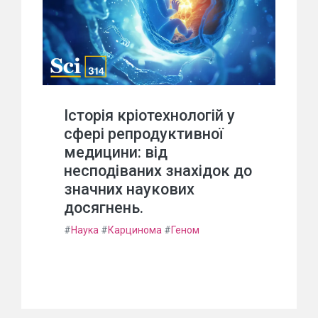
Історія кріотехнологій у
сфері репродуктивної
медицини: від
несподіваних знахідок до
значних наукових
досягнень.
#
Наука
#
Карцинома
#
Геном