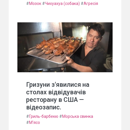
#
Мозок
#
Чихуахуа (собака)
#
Агресія
Гризуни з'явилися на
столах відвідувачів
ресторану в США —
відеозапис.
#
Гриль-барбекю
#
Морська свинка
#
М'ясо