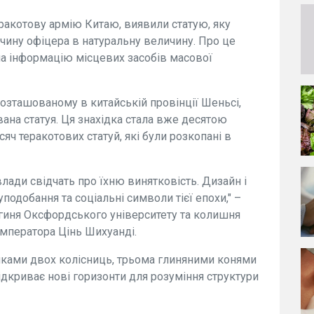
ракотову армію Китаю, виявили статую, яку
ину офіцера в натуральну величину. Про це
на інформацію місцевих засобів масової
розташованому в китайській провінції Шеньсі,
на статуя. Ця знахідка стала вже десятою
ч теракотових статуй, які були розкопані в
лади свідчать про їхню винятковість. Дизайн і
подобання та соціальні символи тієї епохи," –
гиня Оксфордського університету та колишня
мператора Цінь Шихуанді.
шками двох колісниць, трьома глиняними конями
дкриває нові горизонти для розуміння структури