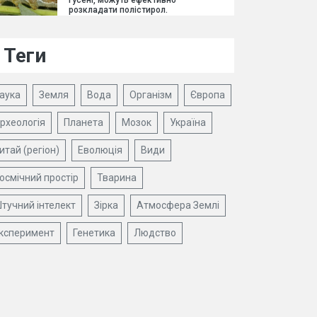
гусені, можуть ефективно
розкладати полістирол.
Теги
аука
Земля
Вода
Організм
Європа
рхеологія
Планета
Мозок
Україна
итай (регіон)
Еволюція
Види
осмічний простір
Тварина
тучний інтелект
Зірка
Атмосфера Землі
ксперимент
Генетика
Людство