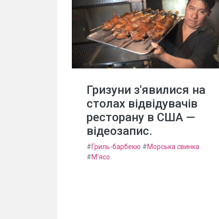
Гризуни з'явилися на
столах відвідувачів
ресторану в США —
відеозапис.
#
Гриль-барбекю
#
Морська свинка
#
М'ясо