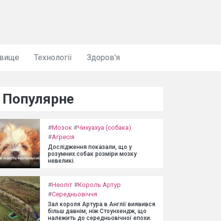
овище
Технології
Здоров'я
Популярне
#
Мозок
#
Чихуахуа (собака)
#
Агресія
Дослідження показали, що у
розумних собак розміри мозку
невеликі.
#
Неоліт
#
Король Артур
#
Середньовіччя
Зал короля Артура в Англії виявився
більш давнім, ніж Стоунхендж, що
належить до середньовічної епохи.