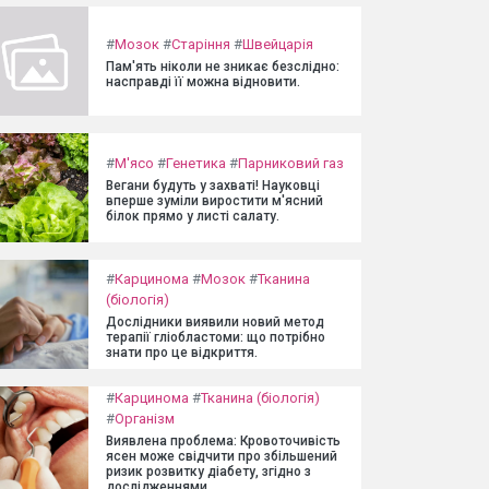
#
Мозок
#
Старіння
#
Швейцарія
Пам'ять ніколи не зникає безслідно:
насправді її можна відновити.
#
М'ясо
#
Генетика
#
Парниковий газ
Вегани будуть у захваті! Науковці
вперше зуміли виростити м'ясний
білок прямо у листі салату.
#
Карцинома
#
Мозок
#
Тканина
(біологія)
Дослідники виявили новий метод
терапії гліобластоми: що потрібно
знати про це відкриття.
#
Карцинома
#
Тканина (біологія)
#
Організм
Виявлена проблема: Кровоточивість
ясен може свідчити про збільшений
ризик розвитку діабету, згідно з
дослідженнями.