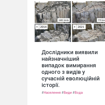
Дослідники виявили
найзначніший
випадок вимирання
одного з видів у
сучасній еволюційній
історії.
#
Населення
#
Види
#
Вода