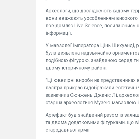
Археологи, що досліджують відому тер
вони вважають уособленням високого ч
повідомляє Live Science, посилаючись 
інформації.
У мавзолеї імператора Цінь Шихуанді, 
була виявлена надзвичайно орнаментова
подібною фігурою, знайденою серед тися
цьому історичному районі.
"Ці ювелірні вироби на представниках в
палітра прикрас відображали естетичні у
зазначила Сючжень Джаніс Лі, археоло
старша археологиня Музею мавзолею і
Артефакт був знайдений разом із зали
та двома додатковими фігурками, що ві
стародавньої армії.