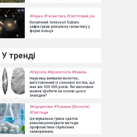
#
Наука
#
Галактика
#
Світловий рік
Космічний телескоп Subaru
зафіксував унікальну галактику у
формі кільця.
У тренді
#
Європа
#
Археологія
#
Камінь
Науковці виявили молоток,
виготовлений із слонової кістки, що
має вік 500 000 років. Які висновки
можна зробити на основі цього
знахідки?
#
Карцинома
#
Тканина (біологія)
#
Пептиди
Ця жувальна гумка здатна
революціонізувати методи
профілактики серйозних
захворювань.