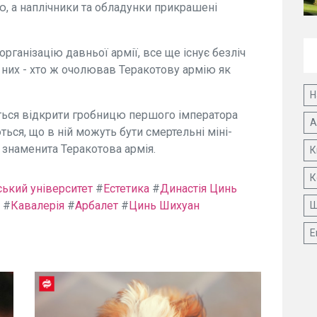
ю, а наплічники та обладунки прикрашені
рганізацію давньої армії, все ще існує безліч
 них - хто ж очолював Теракотову армію як
Н
ться відкрити гробницю першого імператора
А
ься, що в ній можуть бути смертельні міні-
 знаменита Теракотова армія.
К
К
ький університет
#
Естетика
#
Династія Цинь
#
Кавалерія
#
Арбалет
#
Цинь Шихуан
Ш
Е