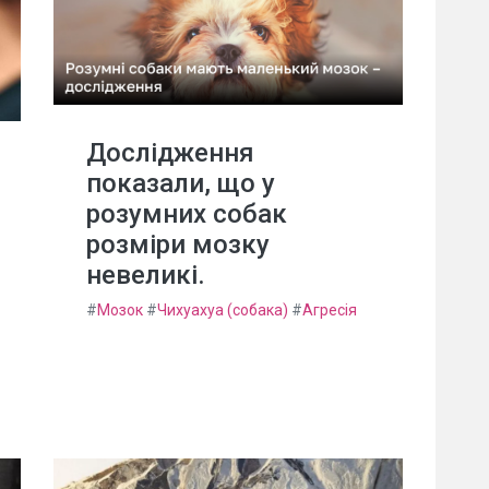
Дослідження
показали, що у
розумних собак
розміри мозку
невеликі.
#
Мозок
#
Чихуахуа (собака)
#
Агресія