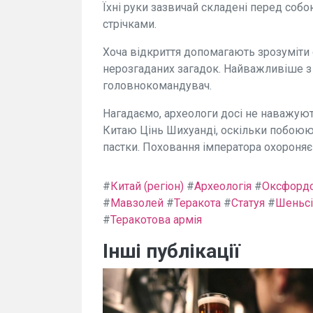
Їхні руки зазвичай складені перед собо
стрічками.
Хоча відкриття допомагають зрозуміти о
нерозгаданих загадок. Найважливіше з
головнокомандувач.
Нагадаємо, археологи досі не наважую
Китаю Цінь Шихуанді, оскільки побоюют
пастки. Поховання імператора охороняє
#
Китай (регіон)
#
Археологія
#
Оксфордс
#
Мавзолей
#
Теракота
#
Статуя
#
Шеньсі
#
Теракотова армія
Інші публікації