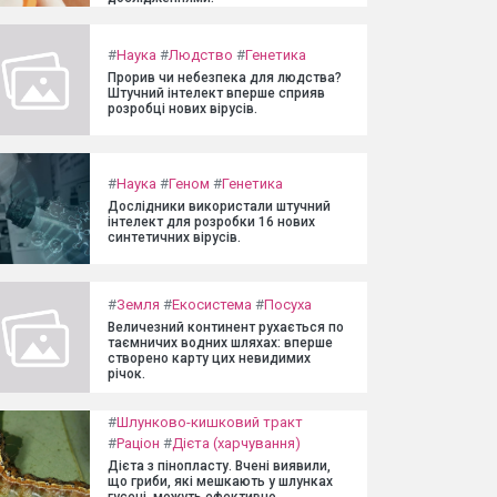
#
Наука
#
Людство
#
Генетика
Прорив чи небезпека для людства?
Штучний інтелект вперше сприяв
розробці нових вірусів.
#
Наука
#
Геном
#
Генетика
Дослідники використали штучний
інтелект для розробки 16 нових
синтетичних вірусів.
#
Земля
#
Екосистема
#
Посуха
Величезний континент рухається по
таємничих водних шляхах: вперше
створено карту цих невидимих
річок.
#
Шлунково-кишковий тракт
#
Раціон
#
Дієта (харчування)
Дієта з пінопласту. Вчені виявили,
що гриби, які мешкають у шлунках