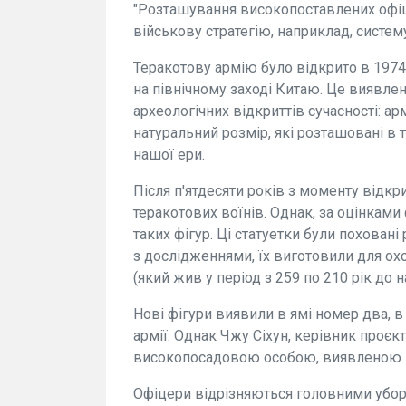
"Розташування високопоставлених офі
військову стратегію, наприклад, систему
Теракотову армію було відкрито в 1974
на північному заході Китаю. Це виявле
археологічних відкриттів сучасності: ар
натуральний розмір, які розташовані в 
нашої ери.
Після п'ятдесяти років з моменту відк
теракотових воїнів. Однак, за оцінками
таких фігур. Ці статуетки були поховані
з дослідженнями, їх виготовили для о
(який жив у період з 259 по 210 рік до н
Нові фігури виявили в ямі номер два, в
армії. Однак Чжу Сіхун, керівник проєк
високопосадовою особою, виявленою н
Офіцери відрізняються головними убо