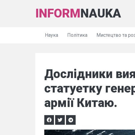
INFORM
NAUKA
Наука
Політика
Мистецтво та ро
Дослідники вия
статуетку гене
армії Китаю.