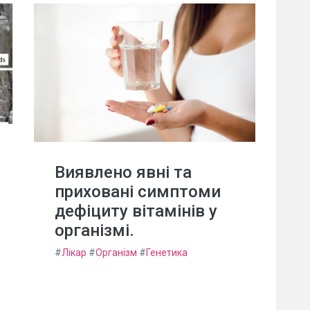
Виявлено явні та
приховані симптоми
дефіциту вітамінів у
організмі.
#
Лікар
#
Організм
#
Генетика