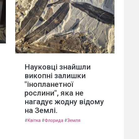
Науковці знайшли
викопні залишки
"інопланетної
рослини", яка не
нагадує жодну відому
на Землі.
#
Квітка
#
Флорида
#
Земля