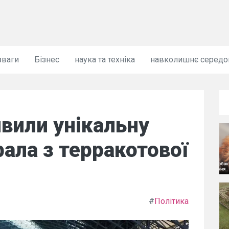
зваги
Бізнес
наука та техніка
навколишнє серед
вили унікальну
рала з терракотової
#
Політика