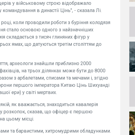
церів у військовому строю відображало
 командування в династії Цінь", - сказала Лі.
 році, коли проводили роботи з буріння колодязя
ння стало основою одного з найзначніших
мія складається з тисяч глиняних фігур у
трьох ямах, що датуються третім століттям до
риття, археологи знайшли приблизно 2000
 фахівців, на трьох ділянках може бути до 8000
 разом з арбалетами, списами та мечами і, згідно
хорони першого імператора Китаю Цінь Шихуанді
ашої ери) у світі мертвих.
 якій, як вважається, знаходиться кавалерія
ту розкопок, сказав, що офіцер є першою
а цьому місці.
рами та барвистими, хитромудрими обладунками.