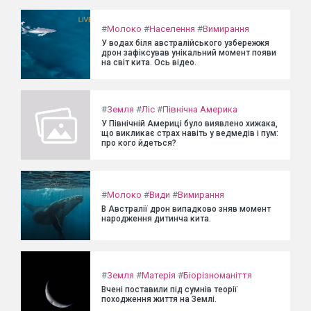
#
Молоко
#
Населення
#
Вимирання
У водах біля австралійського узбережжя
дрон зафіксував унікальний момент появи
на світ кита. Ось відео.
#
Земля
#
Ліс
#
Північна Америка
У Північній Америці було виявлено хижака,
що викликає страх навіть у ведмедів і пум:
про кого йдеться?
#
Молоко
#
Види
#
Вимирання
В Австралії дрон випадково зняв момент
народження дитинча кита.
#
Земля
#
Матерія
#
Біорізноманіття
Вчені поставили під сумнів теорії
походження життя на Землі.