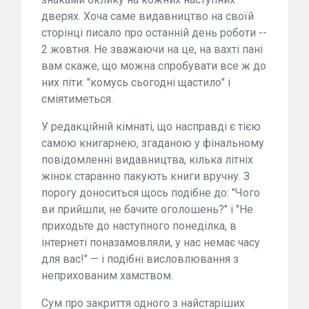
дверях. Хоча саме видавництво на своїй
сторінці писало про останній день роботи --
2 жовтня. Не зважаючи на це, на вахті пані
вам скаже, що можна спробувати все ж до
них піти: "комусь сьогодні щастило" і
сміятиметься.
У редакційній кімнаті, що насправді є тією
самою книгарнею, згаданою у фінальному
повідомленні видавництва, кілька літніх
жінок старанно пакують книги вручну. З
порогу доноситься щось подібне до: "Чого
ви прийшли, не бачите оголошень?" і "Не
приходьте до наступного понеділка, в
інтернеті поназамовляли, у нас немає часу
для вас!" — і подібні висловлювання з
неприхованим хамством.
Сум про закриття одного з найстаріших