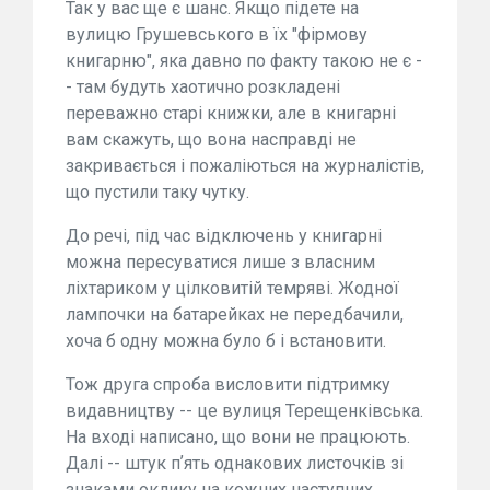
Так у вас ще є шанс. Якщо підете на
вулицю Грушевського в їх "фірмову
книгарню", яка давно по факту такою не є -
- там будуть хаотично розкладені
переважно старі книжки, але в книгарні
вам скажуть, що вона насправді не
закривається і пожаліються на журналістів,
що пустили таку чутку.
До речі, під час відключень у книгарні
можна пересуватися лише з власним
ліхтариком у цілковитій темряві. Жодної
лампочки на батарейках не передбачили,
хоча б одну можна було б і встановити.
Тож друга спроба висловити підтримку
видавництву -- це вулиця Терещенківська.
На вході написано, що вони не працюють.
Далі -- штук пʼять однакових листочків зі
знаками оклику на кожних наступних