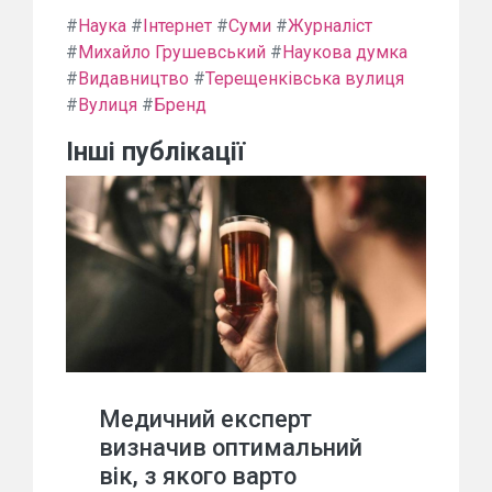
#
Наука
#
Інтернет
#
Суми
#
Журналіст
#
Михайло Грушевський
#
Наукова думка
#
Видавництво
#
Терещенківська вулиця
#
Вулиця
#
Бренд
Інші публікації
Медичний експерт
визначив оптимальний
вік, з якого варто