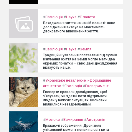
#
Еволюція
#
Наука
#
Планета
Походження життя на нашій планеті: нове
дослідження вказує на можливість
двократного виникнення життя.
#
Еволюція
#
Наука
#
Земля
Традиційні уявлення поставлені під сумнів.
Існування життя на Землі могло мати два
окремих початки – свіжі дані дослідження
вказують на це.
#
Українське незалежне інформаційне
агентство
#
Еволюція
#
Експеримент
Експерти провели дослідження, щоб
з'ясувати, чи здатні коти підтримати
людей у важких ситуаціях. Висновки
виявилися незадовільними.
#
Молоко
#
Вимирання
#
Австралія
Вражаючі зображення. Дрон зняв
унікальний момент появи на світ кита