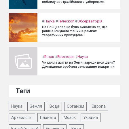
поблизу австралійського узбережжя.
#
Наука
#
Телескоп
#
Обсерваторія
На Сонці вперше було виявлено те, що
раніше існувало тільки в рамках
теоретичних припущень.
#
Білок
#
Еволюція
#
Наука
Чи могла життя на Землі зародитися двічі?
Дослідники зробили сенсаційне відкриття.
Теги
Наука
Земля
Вода
Організм
Європа
Археологія
Планета
Мозок
Україна
Китай (регіон)
Еволюція
Види