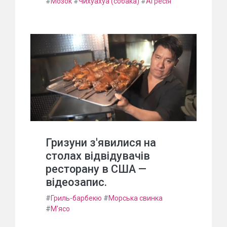
#
Мозок
#
Чихуахуа (собака)
#
Агресія
Гризуни з'явилися на
столах відвідувачів
ресторану в США —
відеозапис.
#
Гриль-барбекю
#
Морська свинка
#
М'ясо