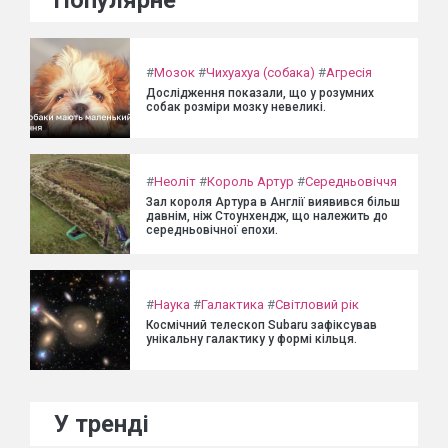
Популярне
#
Мозок
#
Чихуахуа (собака)
#
Агресія
Дослідження показали, що у розумних
собак розміри мозку невеликі.
#
Неоліт
#
Король Артур
#
Середньовіччя
Зал короля Артура в Англії виявився більш
давнім, ніж Стоунхендж, що належить до
середньовічної епохи.
#
Наука
#
Галактика
#
Світловий рік
Космічний телескоп Subaru зафіксував
унікальну галактику у формі кільця.
У тренді