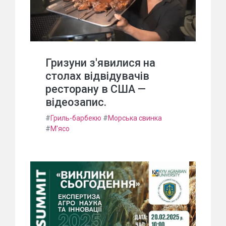
Гризуни з'явилися на
столах відвідувачів
ресторану в США —
відеозапис.
#
Гриль-барбекю
#
Морська свинка
#
М'ясо