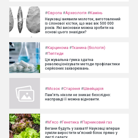
#
Європа
#
Археологія
#
Камінь
Науковці виявили молоток, виготовлений
із слонової кістки, що має вік 500 000
років. Які висновки можна зробити на
основі цього знахідки?
#
Карцинома
#
Тканина (біологія)
#
Пептиди
Ця жувальна гумка здатна
революціонізувати методи профілактики
серйозних захворювань.
#
Мозок
#
Старіння
#
Швейцарія
Пам'ять ніколи не зникає безслідно:
насправді її можна відновити.
#
М'ясо
#
Генетика
#
Парниковий газ
Вегани будуть у захваті! Науковці вперше
зуміли виростити м'ясний білок прямо у
листі салату.