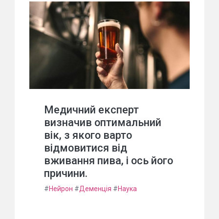
Медичний експерт
визначив оптимальний
вік, з якого варто
відмовитися від
вживання пива, і ось його
причини.
#
Нейрон
#
Деменція
#
Наука