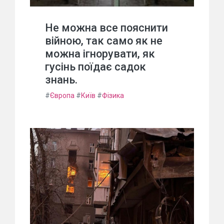
Не можна все пояснити
війною, так само як не
можна ігнорувати, як
гусінь поїдає садок
знань.
#
Європа
#
Київ
#
Фізика