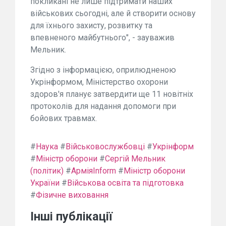
покликані не лише підтримати наших
військових сьогодні, але й створити основу
для їхнього захисту, розвитку та
впевненого майбутнього", - зауважив
Мельник.
Згідно з інформацією, оприлюдненою
Укрінформом, Міністерство охорони
здоров'я планує затвердити ще 11 новітніх
протоколів для надання допомоги при
бойових травмах.
#
Наука
#
Військовослужбовці
#
Укрінформ
#
Міністр оборони
#
Сергій Мельник
(політик)
#
АрміяInform
#
Міністр оборони
України
#
Військова освіта та підготовка
#
Фізичне виховання
Інші публікації