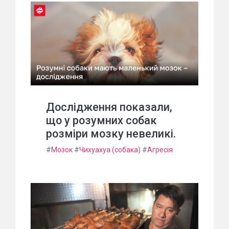
Дослідження показали,
що у розумних собак
розміри мозку невеликі.
#
Мозок
#
Чихуахуа (собака)
#
Агресія