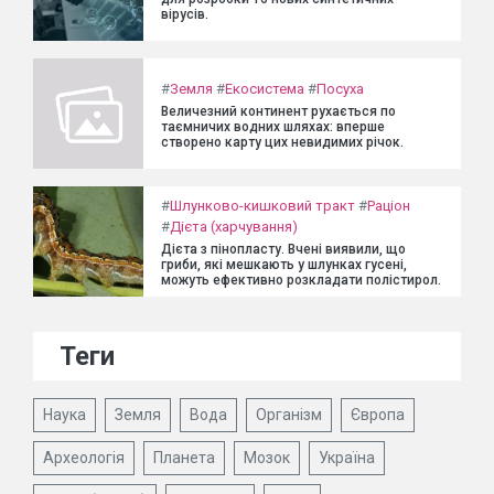
вірусів.
#
Земля
#
Екосистема
#
Посуха
Величезний континент рухається по
таємничих водних шляхах: вперше
створено карту цих невидимих річок.
#
Шлунково-кишковий тракт
#
Раціон
#
Дієта (харчування)
Дієта з пінопласту. Вчені виявили, що
гриби, які мешкають у шлунках гусені,
можуть ефективно розкладати полістирол.
Теги
Наука
Земля
Вода
Організм
Європа
Археологія
Планета
Мозок
Україна