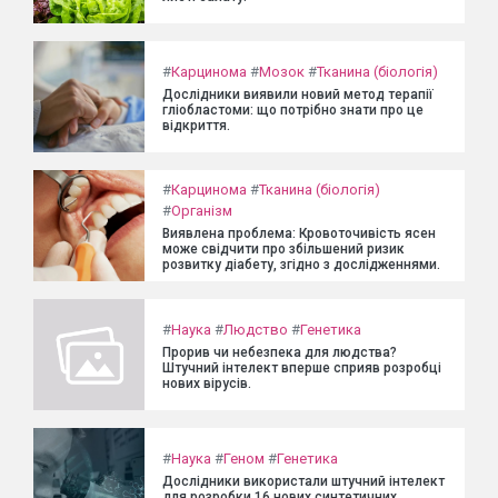
#
Карцинома
#
Мозок
#
Тканина (біологія)
Дослідники виявили новий метод терапії
гліобластоми: що потрібно знати про це
відкриття.
#
Карцинома
#
Тканина (біологія)
#
Організм
Виявлена проблема: Кровоточивість ясен
може свідчити про збільшений ризик
розвитку діабету, згідно з дослідженнями.
#
Наука
#
Людство
#
Генетика
Прорив чи небезпека для людства?
Штучний інтелект вперше сприяв розробці
нових вірусів.
#
Наука
#
Геном
#
Генетика
Дослідники використали штучний інтелект
для розробки 16 нових синтетичних