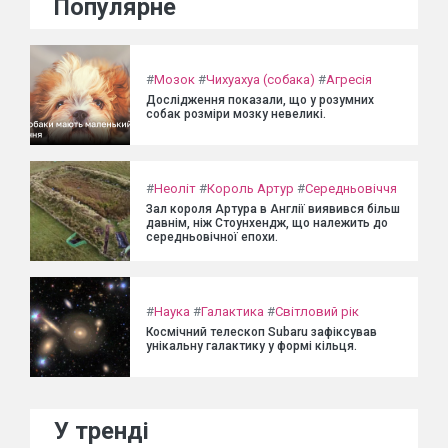
Популярне
#
Мозок
#
Чихуахуа (собака)
#
Агресія
Дослідження показали, що у розумних
собак розміри мозку невеликі.
#
Неоліт
#
Король Артур
#
Середньовіччя
Зал короля Артура в Англії виявився більш
давнім, ніж Стоунхендж, що належить до
середньовічної епохи.
#
Наука
#
Галактика
#
Світловий рік
Космічний телескоп Subaru зафіксував
унікальну галактику у формі кільця.
У тренді