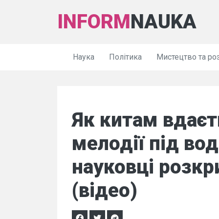
INFORM
NAUKA
Наука
Політика
Мистецтво та ро
Як китам вдаєт
мелодії під во
науковці розкр
(відео)