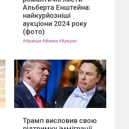
Альберта Енштейна:
найкурйозніші
аукціони 2024 року
(фото)
#
Франція
#
Фізика
#
Аукціон
Трамп висловив свою
підтримку імміграції