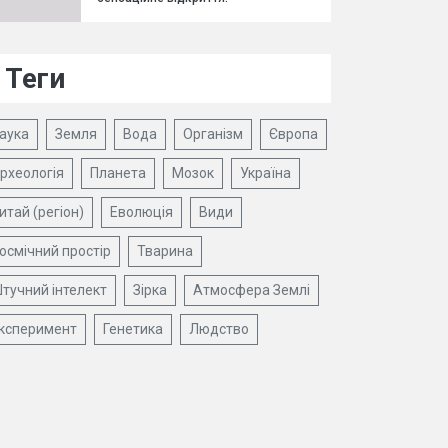
Теги
аука
Земля
Вода
Організм
Європа
рхеологія
Планета
Мозок
Україна
итай (регіон)
Еволюція
Види
осмічний простір
Тварина
тучний інтелект
Зірка
Атмосфера Землі
ксперимент
Генетика
Людство