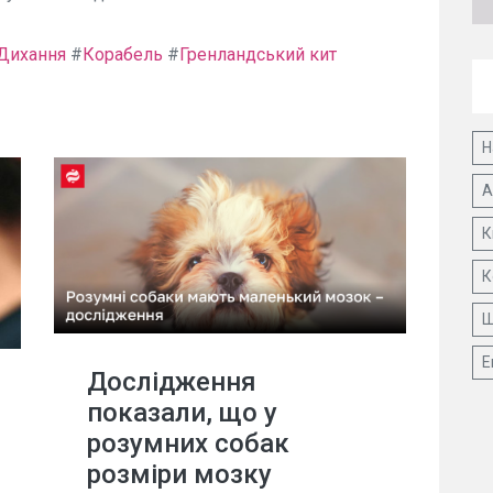
Дихання
#
Корабель
#
Гренландський кит
Н
А
К
К
Ш
Е
Дослідження
показали, що у
розумних собак
розміри мозку