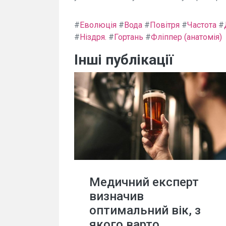
#
Еволюція
#
Вода
#
Повітря
#
Частота
#
#
Ніздря.
#
Гортань
#
Фліппер (анатомія)
Інші публікації
Медичний експерт
визначив
оптимальний вік, з
якого варто