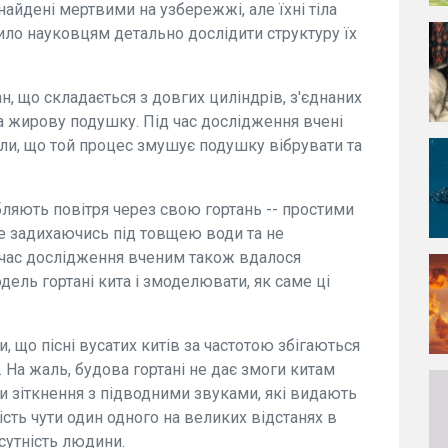
найдені мертвими на узбережжі, але їхні тіла
ило науковцям детально дослідити структуру їх
ан, що складається з довгих циліндрів, з'єднаних
на жирову подушку. Під час дослідження вчені
или, що той процес змушує подушку вібрувати та
ляють повітря через свою гортань -- простими
не задихаючись під товщею води та не
 час дослідження вченим також вдалося
ель гортані кита і змоделювати, як саме ці
 що пісні вусатих китів за частотою збігаються
 На жаль, будова гортані не дає змоги китам
и зіткнення з підводними звуками, які видають
ть чути один одного на великих відстанях в
сутність людини.