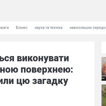
зваги
Бізнес
наука та техніка
навколишнє серед
ься виконувати
дною поверхнею:
или цю загадку