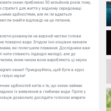
ювати океан приблизно 50 мільйонів років тому,
і стратегії для життя у водному середовищі.
ьними здібностями, але як їм вдається
могли знайти відповіді на це питання,
елетні розвинули на верхній частині голови
на поверхні води. Згодом їхні кінцівки зазнали
никами, які полегшили плавання. Дослідники вже
ті кити співають підводні мелодії, але до
мілим, яким чином вони виробляють ці звуки.
legram-канал! Приєднуйтесь, щоб бути в курсі
 галузі науки!
их здібностей китів є те, що океан займає
ладнює їх виявлення в глибинах води. Проте у
ковців дозволило дослідити голосові апарати