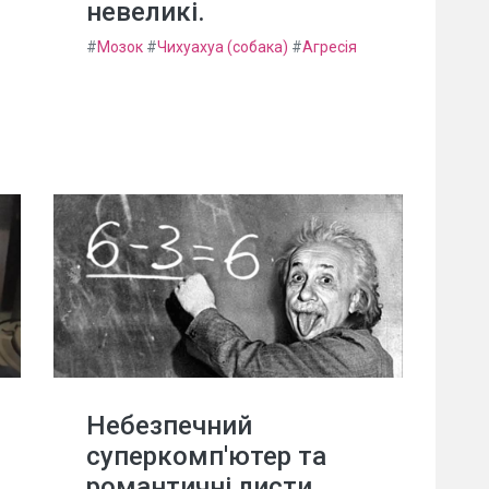
невеликі.
#
Мозок
#
Чихуахуа (собака)
#
Агресія
Небезпечний
суперкомп'ютер та
романтичні листи