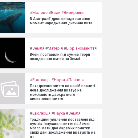
#
Молоко
#
Види
#
Вимирання
В Австралії дрон випадково зняв
момент народження дитинча кита.
#
Земля
#
Матерія
#
Біорізноманіття
Вчені поставили під сумнів теорії
походження життя на Землі.
#
Еволюція
#
Наука
#
Планета
Походження життя на нашій планеті:
нове дослідження вказує на
можливість двократного
виникнення життя.
#
Еволюція
#
Наука
#
Земля
Традиційні уявлення поставлені під
сумнів. Існування життя на Землі
могло мати два окремих початки –
свіжі дані дослідження вказують на
це.