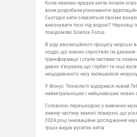
Коли наземні предки китів почали осво
вони розробили різноманітні адаптаційн
Сьогодні кити славляться своїми вокал
виконувати пісні під водою? Науковці з
повідомляє Science Focus.
В ході еволюційного процесу морські в
ніздрі, що значно спростило їм дихання 
трансформації і стали ластами та плав
давно з'ясували, що горбаті та інші вуса
нещодавнього часу залишалося незрозу
У Фокус. Технології відкрився новий Te
найактуальніших і найцікавіших новин з
Головною перешкодою у вивченні музичн
значну частину земної поверхні, що уск
2024 році інноваційне дослідження нау
трьох видів вусатих китів: