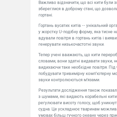
Важливо відзначити, що всі кити були з
збереглися в доброму стані, що дозвол
гортані.
Гортань вусатих китів -- унікальний орг
у жорстку U-подібну форму, яка тисне 
вдували повітря в гортань китів і вияв
генерувати низькочастотні звуки.
Тепер учені вважають, що кити перероб
словами, вони здатні видавати звуки, 
видихаючи таке необхідне повітря. Під
побудувати тривимірну комп'ютерну мод
звуки контролюються м'язами.
Результати дослідження також показали,
з шумами, які видають корабельні кити.
регулювати висоту голосу, щоб уникнут
судна. Це ускладнює тваринам можливіс
умовах більш гучного океану через при