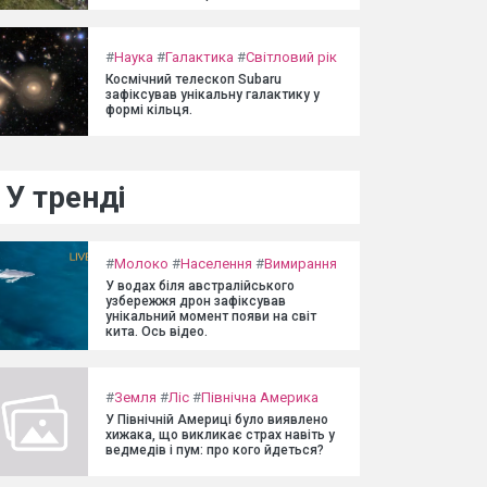
#
Наука
#
Галактика
#
Світловий рік
Космічний телескоп Subaru
зафіксував унікальну галактику у
формі кільця.
У тренді
#
Молоко
#
Населення
#
Вимирання
У водах біля австралійського
узбережжя дрон зафіксував
унікальний момент появи на світ
кита. Ось відео.
#
Земля
#
Ліс
#
Північна Америка
У Північній Америці було виявлено
хижака, що викликає страх навіть у
ведмедів і пум: про кого йдеться?