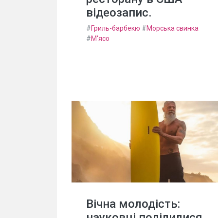
відеозапис.
#
Гриль-барбекю
#
Морська свинка
#
М'ясо
Вічна молодість:
науковці поділилися