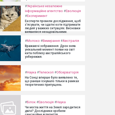
#
Українське незалежне
інформаційне агентство
#
Еволюція
#
Експеримент
Експерти провели дослідження, щоб
з'ясувати, чи здатні коти підтримати
людей у важких ситуаціях. Висновки
виявилися незадовільними.
#
Молоко
#
Вимирання
#
Австралія
Вражаючі зображення. Дрон зняв
унікальний момент появи на світ
кита поблизу австралійського
узбережжя.
#
Наука
#
Телескоп
#
Обсерваторія
На Сонці вперше було виявлено те,
що раніше існувало тільки в рамках
теоретичних припущень.
#
Білок
#
Еволюція
#
Наука
Чи могла життя на Землі зародитися
двічі? Дослідники зробили
сенсаційне відкриття.