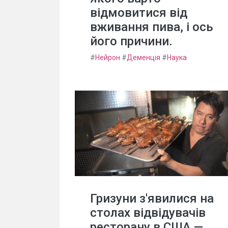
відмовитися від
вживання пива, і ось
його причини.
#
Нейрон
#
Деменція
#
Наука
Гризуни з'явилися на
столах відвідувачів
ресторану в США —