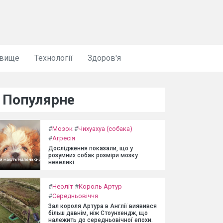
овище
Технології
Здоров'я
Популярне
#
Мозок
#
Чихуахуа (собака)
#
Агресія
Дослідження показали, що у
розумних собак розміри мозку
невеликі.
#
Неоліт
#
Король Артур
#
Середньовіччя
Зал короля Артура в Англії виявився
більш давнім, ніж Стоунхендж, що
належить до середньовічної епохи.