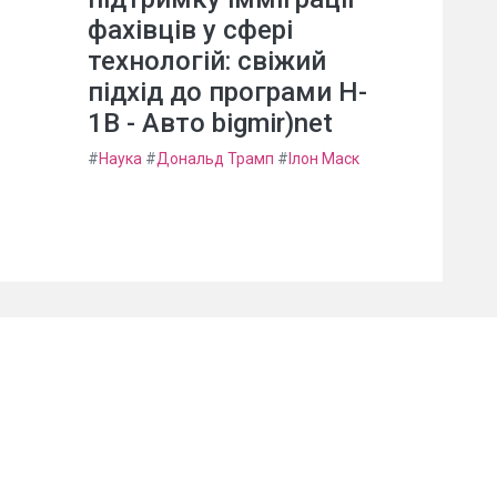
фахівців у сфері
технологій: свіжий
підхід до програми H-
1B - Авто bigmir)net
#
Наука
#
Дональд Трамп
#
Ілон Маск