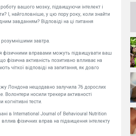
роботу вашого мозку, підвищуючи інтелект і
и? І, найголовніше, у цю пору року, коли знайти
дним завданням? Відповіді на ці питання
и розумнішими завтра.
ття фізичними вправами можуть підвищувати ваш
 що фізична активність позитивно впливає на
ають чіткої відповіді на запитання, як довго
еджу Лондона нещодавно залучила 76 дорослих
це. Волонтери носили трекери активності
 когнітивні тести.
в International Journal of Behavioural Nutrition
що вплив фізичних вправ на підвищення інтелекту