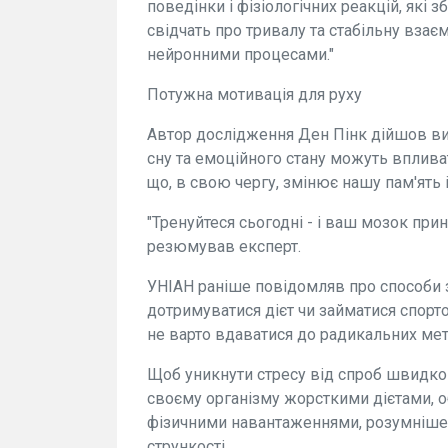
поведінки і фізіологічних реакцій, які з
свідчать про тривалу та стабільну вза
нейронними процесами."
Потужна мотивація для руху
Автор дослідження Ден Пінк дійшов вис
сну та емоційного стану можуть вплива
що, в свою чергу, змінює нашу пам'ять 
"Тренуйтеся сьогодні - і ваш мозок принес
резюмував експерт.
УНІАН раніше повідомляв про способи 
дотримуватися дієт чи займатися спорто
не варто вдаватися до радикальних мет
Щоб уникнути стресу від спроб швидко 
своєму організму жорсткими дієтами, 
фізичними навантаженнями, розумніше б
стрункості.