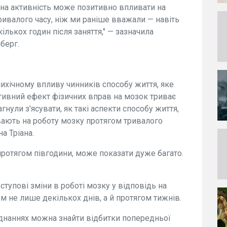
чна активність може позитивно впливати на
ривалого часу, ніж ми раніше вважали — навіть
ількох годин після заняття," — зазначила
берг.
ихічному впливу чинників способу життя, яке
итивний ефект фізичних вправ на мозок триває
нули з'ясувати, як такі аспекти способу життя,
ливають на роботу мозку протягом тривалого
а Тріана.
ротягом півгодини, може показати дуже багато.
ступові зміни в роботі мозку у відповідь на
ом не лише декількох днів, а й протягом тижнів.
єднаннях можна знайти відбитки попередньої