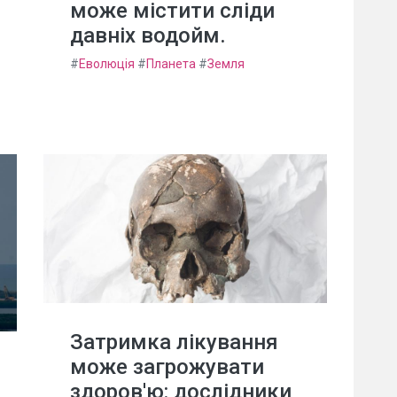
може містити сліди
давніх водойм.
#
Еволюція
#
Планета
#
Земля
Затримка лікування
може загрожувати
здоров'ю: дослідники