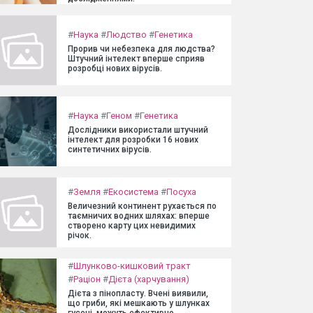
#
Наука
#
Людство
#
Генетика
Прорив чи небезпека для людства?
Штучний інтелект вперше сприяв
розробці нових вірусів.
#
Наука
#
Геном
#
Генетика
Дослідники використали штучний
інтелект для розробки 16 нових
синтетичних вірусів.
#
Земля
#
Екосистема
#
Посуха
Величезний континент рухається по
таємничих водних шляхах: вперше
створено карту цих невидимих
річок.
#
Шлунково-кишковий тракт
#
Раціон
#
Дієта (харчування)
Дієта з пінопласту. Вчені виявили,
що гриби, які мешкають у шлунках