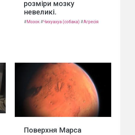
розміри мозку
невеликі.
#
Мозок
#
Чихуахуа (собака)
#
Агресія
Поверхня Марса