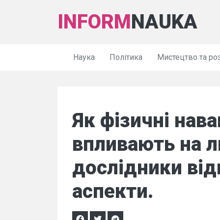
INFORM
NAUKA
Наука
Політика
Мистецтво та ро
Як фізичні нав
впливають на 
дослідники від
аспекти.