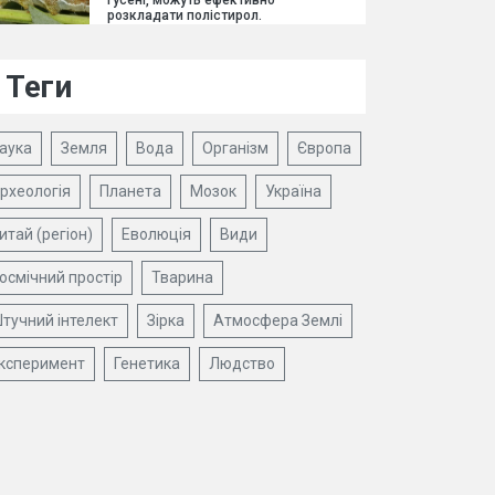
гусені, можуть ефективно
розкладати полістирол.
Теги
аука
Земля
Вода
Організм
Європа
рхеологія
Планета
Мозок
Україна
итай (регіон)
Еволюція
Види
осмічний простір
Тварина
тучний інтелект
Зірка
Атмосфера Землі
ксперимент
Генетика
Людство