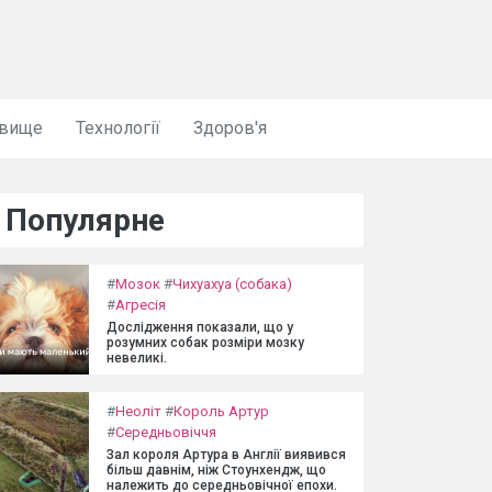
овище
Технології
Здоров'я
Популярне
#
Мозок
#
Чихуахуа (собака)
#
Агресія
Дослідження показали, що у
розумних собак розміри мозку
невеликі.
#
Неоліт
#
Король Артур
#
Середньовіччя
Зал короля Артура в Англії виявився
більш давнім, ніж Стоунхендж, що
належить до середньовічної епохи.