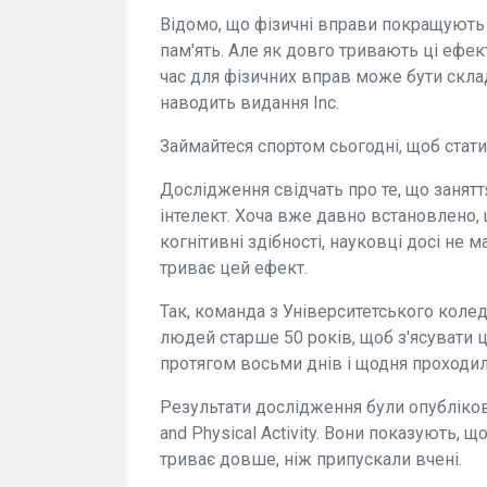
Відомо, що фізичні вправи покращують 
пам'ять. Але як довго тривають ці ефект
час для фізичних вправ може бути скла
наводить видання Inc.
Займайтеся спортом сьогодні, щоб стат
Дослідження свідчать про те, що заня
інтелект. Хоча вже давно встановлено,
когнітивні здібності, науковці досі не м
триває цей ефект.
Так, команда з Університетського кол
людей старше 50 років, щоб з'ясувати 
протягом восьми днів і щодня проходили
Результати дослідження були опубліковані 
and Physical Activity. Вони показують, 
триває довше, ніж припускали вчені.