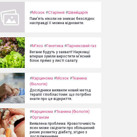
#
Мозок
#
Старіння
#
Швейцарія
Пам'ять ніколи не зникає безслідно:
насправді її можна відновити.
#
М'ясо
#
Генетика
#
Парниковий газ
Вегани будуть у захваті! Науковці
вперше зуміли виростити м'ясний
білок прямо у листі салату.
#
Карцинома
#
Мозок
#
Тканина
(біологія)
Дослідники виявили новий метод
терапії гліобластоми: що потрібно
знати про це відкриття.
#
Карцинома
#
Тканина (біологія)
#
Організм
Виявлена проблема: Кровоточивість
ясен може свідчити про збільшений
ризик розвитку діабету, згідно з
дослідженнями.