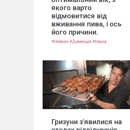
якого варто
відмовитися від
вживання пива, і ось
його причини.
#
Нейрон
#
Деменція
#
Наука
Гризуни з'явилися на
столах відвідувачів