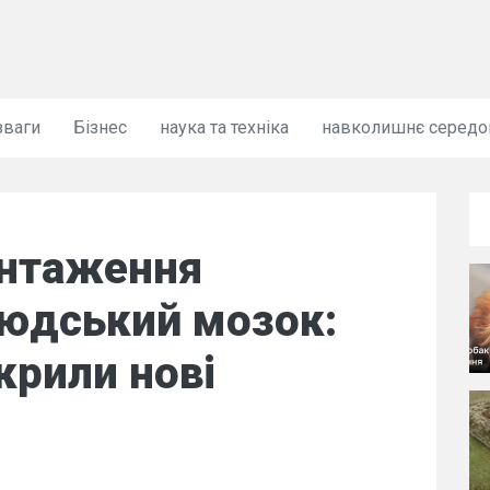
зваги
Бізнес
наука та техніка
навколишнє серед
антаження
людський мозок:
крили нові