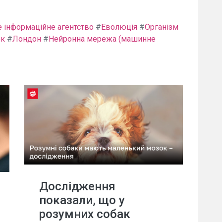
 інформаційне агентство
#
Еволюція
#
Організм
ок
#
Лондон
#
Нейронна мережа (машинне
Дослідження
показали, що у
розумних собак