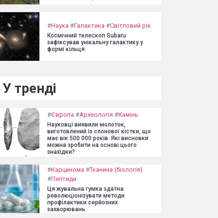
#
Наука
#
Галактика
#
Світловий рік
Космічний телескоп Subaru
зафіксував унікальну галактику у
формі кільця.
У тренді
#
Європа
#
Археологія
#
Камінь
Науковці виявили молоток,
виготовлений із слонової кістки, що
має вік 500 000 років. Які висновки
можна зробити на основі цього
знахідки?
#
Карцинома
#
Тканина (біологія)
#
Пептиди
Ця жувальна гумка здатна
революціонізувати методи
профілактики серйозних
захворювань.