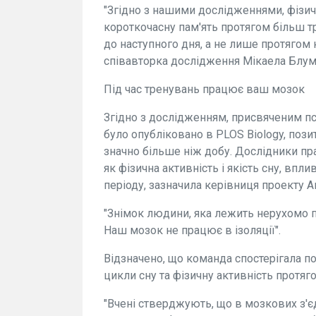
"Згідно з нашими дослідженнями, фізи
короткочасну пам'ять протягом більш т
до наступного дня, а не лише протягом к
співавторка дослідження Мікаела Блум
Під час тренувань працює ваш мозок
Згідно з дослідженням, присвяченим пс
було опубліковано в PLOS Biology, поз
значно більше ніж добу. Дослідники праг
як фізична активність і якість сну, вп
періоду, зазначила керівниця проекту Ан
"Знімок людини, яка лежить нерухомо п
Наш мозок не працює в ізоляції".
Відзначено, що команда спостерігала по
цикли сну та фізичну активність протяг
"Вчені стверджують, що в мозкових з'