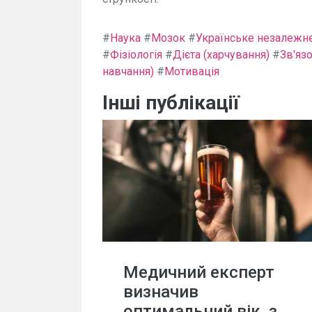
#
Наука
#
Мозок
#
Українське незалежне
#
Фізіологія
#
Дієта (харчування)
#
Зв'яз
навчання)
#
Мотивація
Інші публікації
Медичний експерт
визначив
оптимальний вік, з