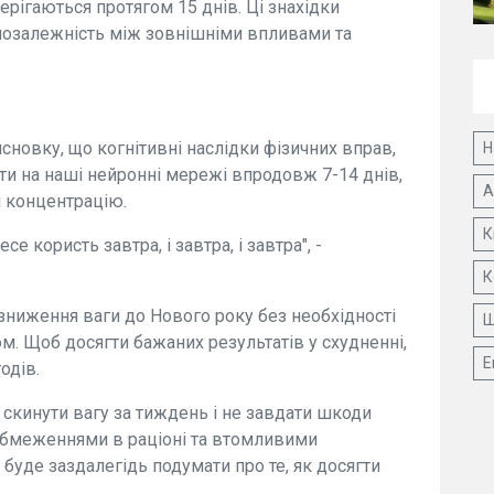
берігаються протягом 15 днів. Ці знахідки
ємозалежність між зовнішніми впливами та
новку, що когнітивні наслідки фізичних вправ,
Н
ти на наші нейронні мережі впродовж 7-14 днів,
А
і концентрацію.
К
е користь завтра, і завтра, і завтра", -
К
зниження ваги до Нового року без необхідності
Ш
м. Щоб досягти бажаних результатів у схудненні,
Е
одів.
скинути вагу за тиждень і не завдати шкоди
обмеженнями в раціоні та втомливими
уде заздалегідь подумати про те, як досягти