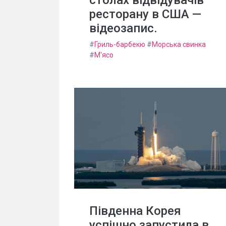
ресторану в США —
відеозапис.
#
Гриль-барбекю
#
Морська свинка
#
М'ясо
Південна Корея
успішно запустила в