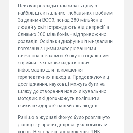
Психічні розлади становлять одну з
найбільш актуальних глобальних проблем.
За даними ВООЗ, понад 280 мільйонів
людей у світі страждають від депресії, а
близько 300 мільйонів - від тривожних
розладів. Оскільки дисфункція мигдалини
пов'язана з цими захворюваннями,
вивчення її взаємозв'язку із соціальним
сприйняттям може надати цінну
інформацію для покращення
терапевтичних підходів. Продовжуючи ці
дослідження, науковці можуть бути на
шляху до створення нових лікувальних
методик, які допоможуть поліпшити
психічне здоров'я мільйонів людей.
Раніше в журналі Фокус було розглянуто
різницю у прояві депресії у чоловіків та
жінок. Нещодавнє дослідження ДНК