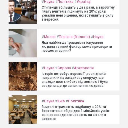
#
Наука
#
Політика
#
Українці
Стипендії збільшать у два рази, а заробітну
плату вчителів піднімуть на 20%: уряд
ухвалив нові рішення, які вступлять в силу
з вересня.
#
Мозок
#
Тканина (біологія)
#
Наука
Яка найбільша тривалість існування
людини та який фактор може прискорити
процес старіння?
#
Наука
#
Європа
#
Археологія
Історія потребує корекції: дослідники
натрапили на загадкову споруду, що
знаходиться глибоко під землею і була
зведена ще до виникнення людства.
#
Наука
#
Київ
#
Політика
Вчителі отримають надбавку в 20% та
безкоштовні обіди для 3 мільйонів учнів:
які нововведення чекають на школи з
вересня.