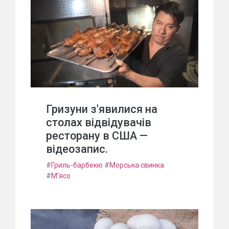
Гризуни з'явилися на
столах відвідувачів
ресторану в США —
відеозапис.
#
Гриль-барбекю
#
Морська свинка
#
М'ясо