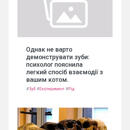
Однак не варто
демонструвати зуби:
психолог пояснила
легкий спосіб взаємодії з
вашим котом.
#
Зуб
#
Експеримент
#
Рід