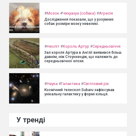
#
Мозок
#
Чихуахуа (собака)
#
Агресія
Дослідження показали, що у розумних
собак розміри мозку невеликі.
#
Неоліт
#
Король Артур
#
Середньовіччя
Зал короля Артура в Англії виявився більш
давнім, ніж Стоунхендж, що належить до
середньовічної епохи.
#
Наука
#
Галактика
#
Світловий рік
Космічний телескоп Subaru зафіксував
унікальну галактику у формі кільця.
У тренді