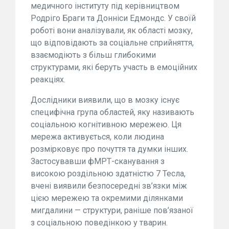
медичного інституту під керівництвом
Родріго Браги та Донніси Едмондс. У своїй
роботі вони аналізували, як області мозку,
що відповідають за соціальне сприйняття,
взаємодіють з більш глибокими
структурами, які беруть участь в емоційних
реакціях.
Дослідники виявили, що в мозку існує
специфічна група областей, яку називають
соціальною когнітивною мережею. Ця
мережа активується, коли людина
розмірковує про почуття та думки інших.
Застосувавши фМРТ-сканування з
високою роздільною здатністю 7 Тесла,
вчені виявили безпосередні зв’язки між
цією мережею та окремими ділянками
мигдалини — структури, раніше пов’язаної
з соціальною поведінкою у тварин.