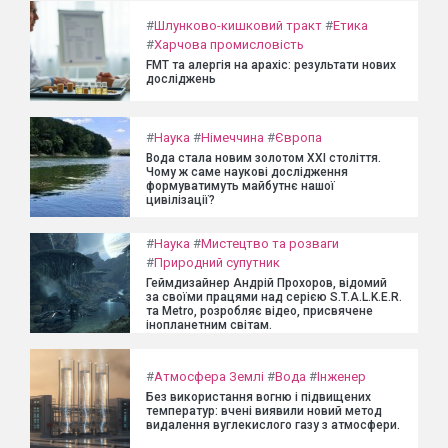
#
Шлунково-кишковий тракт
#
Етика
#
Харчова промисловість
FMT та алергія на арахіс: результати нових
досліджень
#
Наука
#
Німеччина
#
Європа
Вода стала новим золотом XXI століття.
Чому ж саме наукові дослідження
формуватимуть майбутнє нашої
цивілізації?
#
Наука
#
Мистецтво та розваги
#
Природний супутник
Геймдизайнер Андрій Прохоров, відомий
за своїми працями над серією S.T.A.L.K.E.R.
та Metro, розробляє відео, присвячене
інопланетним світам.
#
Атмосфера Землі
#
Вода
#
Інженер
Без використання вогню і підвищених
температур: вчені виявили новий метод
видалення вуглекислого газу з атмосфери.