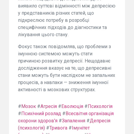
виявило суттєві відмінності між депресією
у представників різних статей, що
підкреслює потребу в розробці
специфічних підходів до діагностики та
лікування цього стану.
Фокус також повідомляв, що проблеми з
імунною системою можуть стати
причиною розвитку депресії. Нещодавнє
дослідження вказує на те, що депресивні
стани можуть бути наслідком не запальних
процесів, а навпаки — зниження імунної
активності в мозкових структурах.
#
Мозок
#
Агресія
#
Еволюція
#
Психологія
#
Психічний розлад
#
Всесвітня організація
охорони здоров'я
#
Запалення
#
Депресія
(психологія)
#
Тривога
#
Імунітет