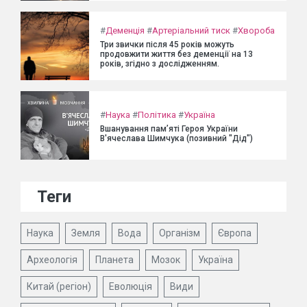
#
Деменція
#
Артеріальний тиск
#
Хвороба
Три звички після 45 років можуть
продовжити життя без деменції на 13
років, згідно з дослідженням.
#
Наука
#
Політика
#
Україна
Вшанування пам’яті Героя України
В'ячеслава Шимчука (позивний "Дід")
Теги
Наука
Земля
Вода
Організм
Європа
Археологія
Планета
Мозок
Україна
Китай (регіон)
Еволюція
Види