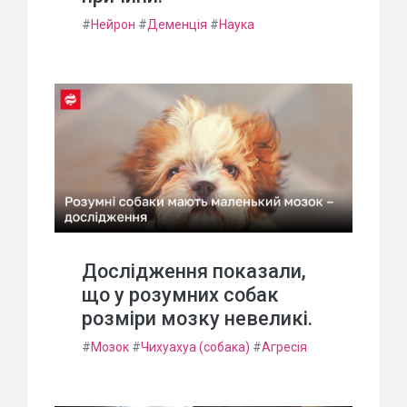
#
Нейрон
#
Деменція
#
Наука
Дослідження показали,
що у розумних собак
розміри мозку невеликі.
#
Мозок
#
Чихуахуа (собака)
#
Агресія