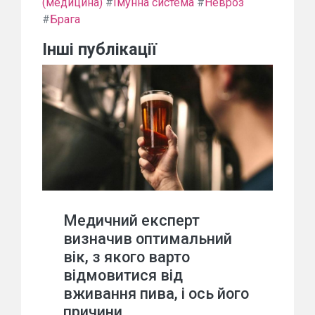
(медицина)
#
Імунна система
#
Невроз
#
Брага
Інші публікації
Медичний експерт
визначив оптимальний
вік, з якого варто
відмовитися від
вживання пива, і ось його
причини.