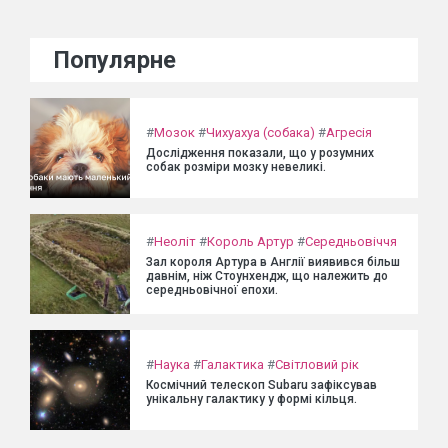
Популярне
#
Мозок
#
Чихуахуа (собака)
#
Агресія
Дослідження показали, що у розумних
собак розміри мозку невеликі.
#
Неоліт
#
Король Артур
#
Середньовіччя
Зал короля Артура в Англії виявився більш
давнім, ніж Стоунхендж, що належить до
середньовічної епохи.
#
Наука
#
Галактика
#
Світловий рік
Космічний телескоп Subaru зафіксував
унікальну галактику у формі кільця.