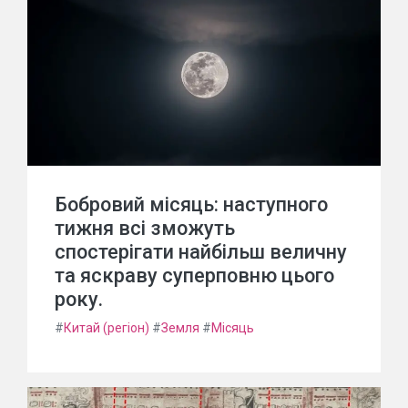
Бобровий місяць: наступного
тижня всі зможуть
спостерігати найбільш величну
та яскраву суперповню цього
року.
#
Китай (регіон)
#
Земля
#
Місяць