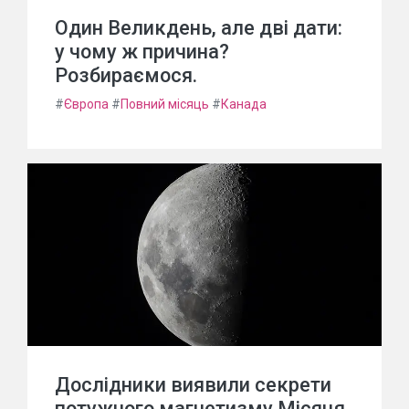
Один Великдень, але дві дати:
у чому ж причина?
Розбираємося.
#
Європа
#
Повний місяць
#
Канада
Дослідники виявили секрети
потужного магнетизму Місяця.