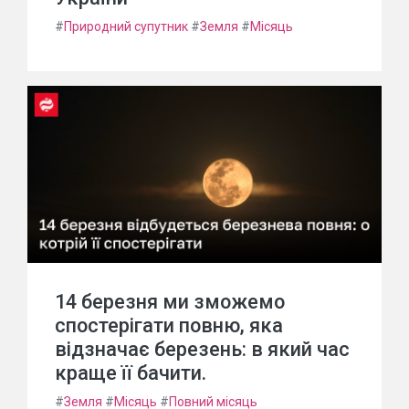
#
Природний супутник
#
Земля
#
Місяць
14 березня ми зможемо
спостерігати повню, яка
відзначає березень: в який час
краще її бачити.
#
Земля
#
Місяць
#
Повний місяць