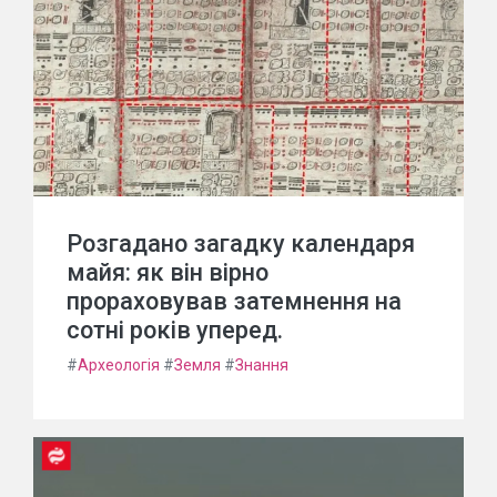
Розгадано загадку календаря
майя: як він вірно
прораховував затемнення на
сотні років уперед.
#
Археологія
#
Земля
#
Знання