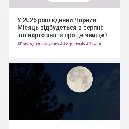
У 2025 році єдиний Чорний
Місяць відбудеться в серпні:
що варто знати про це явище?
#
Природний супутник
#
Астрономія
#
Земля