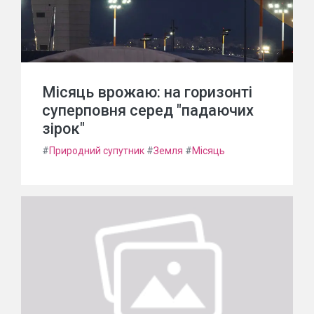
Місяць врожаю: на горизонті
суперповня серед "падаючих
зірок"
#
Природний супутник
#
Земля
#
Місяць