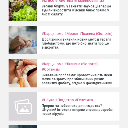
#
М'ясо
#
Генетика
#
Парниковий газ
Вегани будуть у захваті! Науковці вперше
зуміли виростити м'ясний білок прямо у
листі салату.
#
Карцинома
#
Мозок
#
Тканина (біологія)
Дослідники виявили новий метод терапії
гліобластоми: що потрібно знати про це
відкриття.
#
Карцинома
#
Тканина (біологія)
#
Організм
Виявлена проблема: Кровоточивість ясен
може свідчити про збільшений ризик
розвитку діабету, згідно з дослідженнями.
#
Наука
#
Людство
#
Генетика
Прорив чи небезпека для людства?
Штучний інтелект вперше сприяв розробці
нових вірусів.