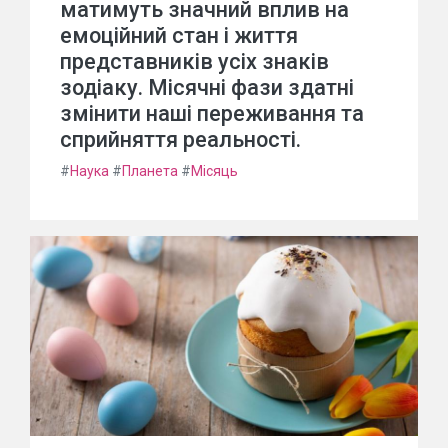
матимуть значний вплив на
емоційний стан і життя
представників усіх знаків
зодіаку. Місячні фази здатні
змінити наші переживання та
сприйняття реальності.
#
Наука
#
Планета
#
Місяць