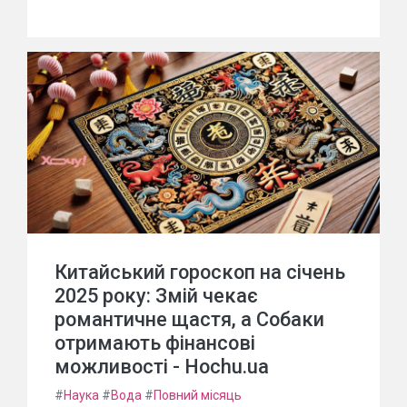
Китайський гороскоп на січень
2025 року: Змій чекає
романтичне щастя, а Собаки
отримають фінансові
можливості - Hochu.ua
#
Наука
#
Вода
#
Повний місяць