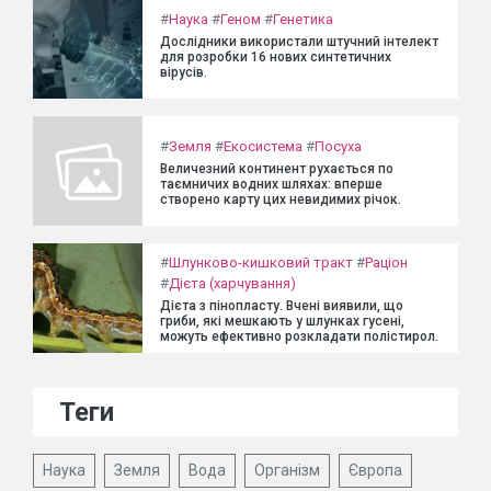
#
Наука
#
Геном
#
Генетика
Дослідники використали штучний інтелект
для розробки 16 нових синтетичних
вірусів.
#
Земля
#
Екосистема
#
Посуха
Величезний континент рухається по
таємничих водних шляхах: вперше
створено карту цих невидимих річок.
#
Шлунково-кишковий тракт
#
Раціон
#
Дієта (харчування)
Дієта з пінопласту. Вчені виявили, що
гриби, які мешкають у шлунках гусені,
можуть ефективно розкладати полістирол.
Теги
Наука
Земля
Вода
Організм
Європа