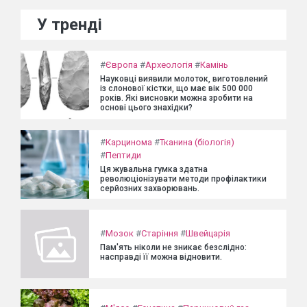
У тренді
#
Європа
#
Археологія
#
Камінь
Науковці виявили молоток, виготовлений
із слонової кістки, що має вік 500 000
років. Які висновки можна зробити на
основі цього знахідки?
#
Карцинома
#
Тканина (біологія)
#
Пептиди
Ця жувальна гумка здатна
революціонізувати методи профілактики
серйозних захворювань.
#
Мозок
#
Старіння
#
Швейцарія
Пам'ять ніколи не зникає безслідно:
насправді її можна відновити.