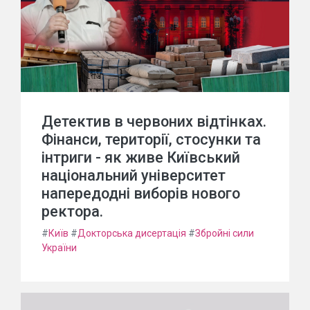
Детектив в червоних відтінках.
Фінанси, території, стосунки та
інтриги - як живе Київський
національний університет
напередодні виборів нового
ректора.
#
Київ
#
Докторська дисертація
#
Збройні сили
України