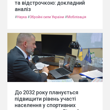
та відстрочкою: докладний
аналіз
#
Наука
#
Збройні сили України
#
Мобілізація
До 2032 року планується
підвищити рівень участі
населення у спортивних