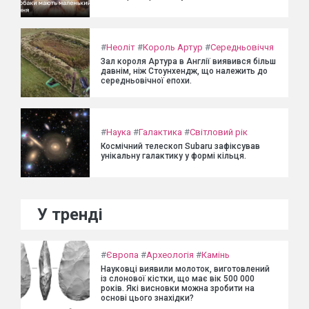
#
Неоліт
#
Король Артур
#
Середньовіччя
Зал короля Артура в Англії виявився більш
давнім, ніж Стоунхендж, що належить до
середньовічної епохи.
#
Наука
#
Галактика
#
Світловий рік
Космічний телескоп Subaru зафіксував
унікальну галактику у формі кільця.
У тренді
#
Європа
#
Археологія
#
Камінь
Науковці виявили молоток, виготовлений
із слонової кістки, що має вік 500 000
років. Які висновки можна зробити на
основі цього знахідки?