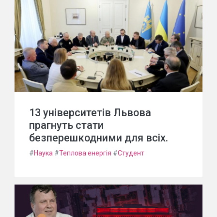
13 університетів Львова
прагнуть стати
безперешкодними для всіх.
#
Наука
#
Теплова енергія
#
Студент