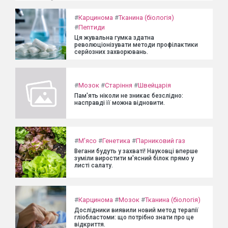
#
Карцинома
#
Тканина (біологія)
#
Пептиди
Ця жувальна гумка здатна
революціонізувати методи профілактики
серйозних захворювань.
#
Мозок
#
Старіння
#
Швейцарія
Пам'ять ніколи не зникає безслідно:
насправді її можна відновити.
#
М'ясо
#
Генетика
#
Парниковий газ
Вегани будуть у захваті! Науковці вперше
зуміли виростити м'ясний білок прямо у
листі салату.
#
Карцинома
#
Мозок
#
Тканина (біологія)
Дослідники виявили новий метод терапії
гліобластоми: що потрібно знати про це
відкриття.