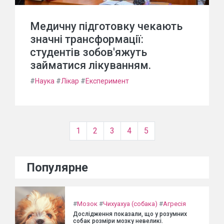
Медичну підготовку чекають
значні трансформації:
студентів зобов'яжуть
займатися лікуванням.
#
Наука
#
Лікар
#
Експеримент
1
2
3
4
5
Популярне
#
Мозок
#
Чихуахуа (собака)
#
Агресія
Дослідження показали, що у розумних
собак розміри мозку невеликі.