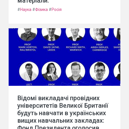
матеріали.
#
Наука
#
Фізика
#
Росія
Відомі викладачі провідних
університетів Великої Британії
будуть навчати в українських
вищих навчальних закладах:
Фонд Президента оголосив