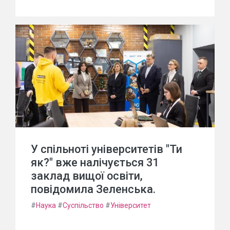
У спільноті університетів "Ти
як?" вже налічується 31
заклад вищої освіти,
повідомила Зеленська.
#
Наука
#
Суспільство
#
Університет