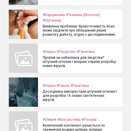
#
Карцинома
#
Тканина (біологія)
#
Організм
Виявлена проблема: Кровоточивість ясен
може свідчити про збільшений ризик
розвитку діабету, згідно з дослідженнями.
#
Наука
#
Людство
#
Генетика
Прорив чи небезпека для людства?
Штучний інтелект вперше сприяв розробці
нових вірусів.
#
Наука
#
Геном
#
Генетика
Дослідники використали штучний інтелект
для розробки 16 нових синтетичних
вірусів.
#
Земля
#
Екосистема
#
Посуха
Величезний континент рухається по
таємничих водних шляхах: вперше