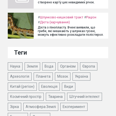
створено карту цих невидимих річок.
#
Шлунково-кишковий тракт
#
Раціон
#
Дієта (харчування)
Дієта з пінопласту. Вчені виявили, що
гриби, які мешкають у шлунках гусені,
можуть ефективно розкладати полістирол.
Теги
Наука
Земля
Вода
Організм
Європа
Археологія
Планета
Мозок
Україна
Китай (регіон)
Еволюція
Види
Космічний простір
Тварина
Штучний інтелект
Зірка
Атмосфера Землі
Експеримент