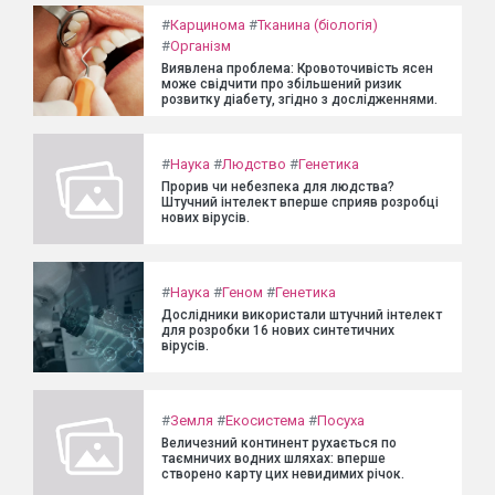
#
Карцинома
#
Тканина (біологія)
#
Організм
Виявлена проблема: Кровоточивість ясен
може свідчити про збільшений ризик
розвитку діабету, згідно з дослідженнями.
#
Наука
#
Людство
#
Генетика
Прорив чи небезпека для людства?
Штучний інтелект вперше сприяв розробці
нових вірусів.
#
Наука
#
Геном
#
Генетика
Дослідники використали штучний інтелект
для розробки 16 нових синтетичних
вірусів.
#
Земля
#
Екосистема
#
Посуха
Величезний континент рухається по
таємничих водних шляхах: вперше
створено карту цих невидимих річок.