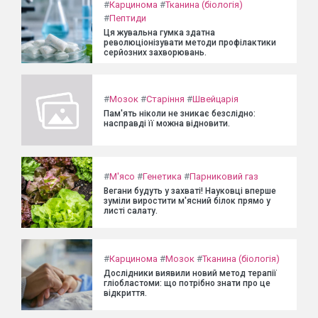
#
Карцинома
#
Тканина (біологія)
#
Пептиди
Ця жувальна гумка здатна
революціонізувати методи профілактики
серйозних захворювань.
#
Мозок
#
Старіння
#
Швейцарія
Пам'ять ніколи не зникає безслідно:
насправді її можна відновити.
#
М'ясо
#
Генетика
#
Парниковий газ
Вегани будуть у захваті! Науковці вперше
зуміли виростити м'ясний білок прямо у
листі салату.
#
Карцинома
#
Мозок
#
Тканина (біологія)
Дослідники виявили новий метод терапії
гліобластоми: що потрібно знати про це
відкриття.