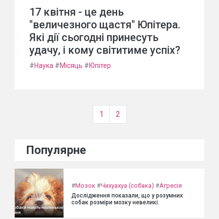
17 квітня - це день
"величезного щастя" Юпітера.
Які дії сьогодні принесуть
удачу, і кому світитиме успіх?
#
Наука
#
Місяць
#
Юпітер
1
2
Популярне
#
Мозок
#
Чихуахуа (собака)
#
Агресія
Дослідження показали, що у розумних
собак розміри мозку невеликі.