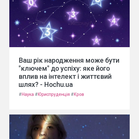
Ваш рік народження може бути
"ключем" до успіху: яке його
вплив на інтелект і життєвий
шлях? - Hochu.ua
#
Наука
#
Юриспруденція
#
Кров