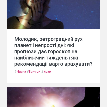
Молодик, ретроградний рух
планет і непрості дні: які
прогнози дає гороскоп на
найближчий тиждень і які
рекомендації варто врахувати?
#
Наука
#
Плутон
#
Уран