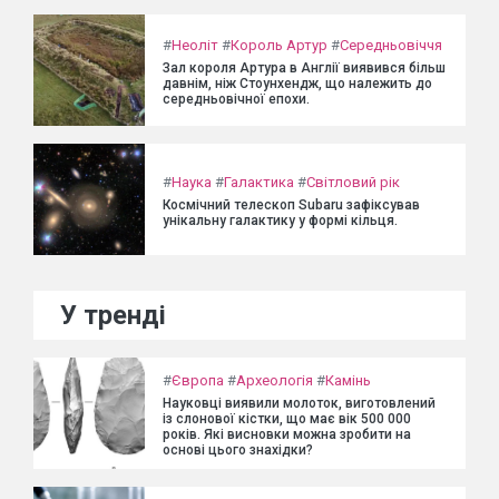
#
Неоліт
#
Король Артур
#
Середньовіччя
Зал короля Артура в Англії виявився більш
давнім, ніж Стоунхендж, що належить до
середньовічної епохи.
#
Наука
#
Галактика
#
Світловий рік
Космічний телескоп Subaru зафіксував
унікальну галактику у формі кільця.
У тренді
#
Європа
#
Археологія
#
Камінь
Науковці виявили молоток, виготовлений
із слонової кістки, що має вік 500 000
років. Які висновки можна зробити на
основі цього знахідки?