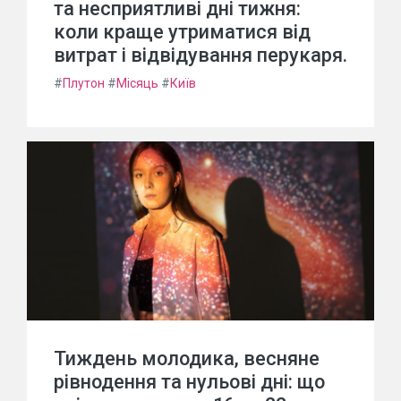
та несприятливі дні тижня:
коли краще утриматися від
витрат і відвідування перукаря.
#
Плутон
#
Місяць
#
Київ
Тиждень молодика, весняне
рівнодення та нульові дні: що