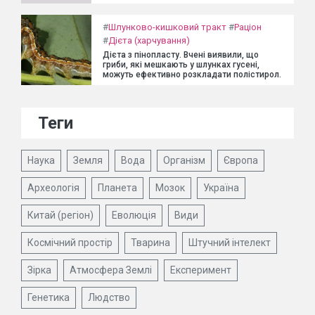
#
Шлунково-кишковий тракт
#
Раціон
#
Дієта (харчування)
Дієта з пінопласту. Вчені виявили, що
гриби, які мешкають у шлунках гусені,
можуть ефективно розкладати полістирол.
Теги
Наука
Земля
Вода
Організм
Європа
Археологія
Планета
Мозок
Україна
Китай (регіон)
Еволюція
Види
Космічний простір
Тварина
Штучний інтелект
Зірка
Атмосфера Землі
Експеримент
Генетика
Людство