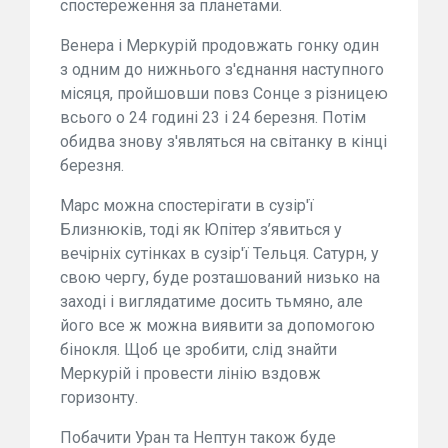
спостереження за планетами.
Венера і Меркурій продовжать гонку один
з одним до нижнього з'єднання наступного
місяця, пройшовши повз Сонце з різницею
всього о 24 годині 23 і 24 березня. Потім
обидва знову з'являться на світанку в кінці
березня.
Марс можна спостерігати в сузір'ї
Близнюків, тоді як Юпітер з’явиться у
вечірніх сутінках в сузір'ї Тельця. Сатурн, у
свою чергу, буде розташований низько на
заході і виглядатиме досить тьмяно, але
його все ж можна виявити за допомогою
бінокля. Щоб це зробити, слід знайти
Меркурій і провести лінію вздовж
горизонту.
Побачити Уран та Нептун також буде