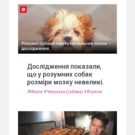
Дослідження показали,
що у розумних собак
розміри мозку невеликі.
#
Мозок
#
Чихуахуа (собака)
#
Агресія