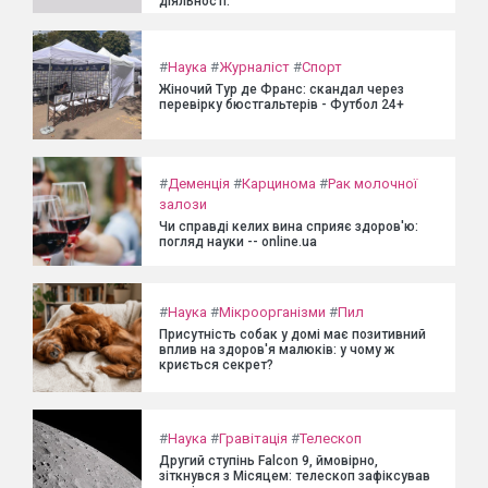
діяльності.
#
Наука
#
Журналіст
#
Спорт
Жіночий Тур де Франс: скандал через
перевірку бюстгальтерів - Футбол 24+
#
Деменція
#
Карцинома
#
Рак молочної
залози
Чи справді келих вина сприяє здоров'ю:
погляд науки -- online.ua
#
Наука
#
Мікроорганізми
#
Пил
Присутність собак у домі має позитивний
вплив на здоров'я малюків: у чому ж
криється секрет?
#
Наука
#
Гравітація
#
Телескоп
Другий ступінь Falcon 9, ймовірно,
зіткнувся з Місяцем: телескоп зафіксував