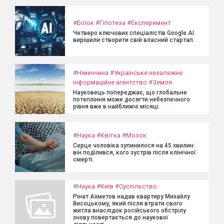
#
Білок
#
Гіпотеза
#
Експеримент
Четверо ключових спеціалістів Google AI
вирішили створити свій власний стартап.
#
Німеччина
#
Українське незалежне
інформаційне агентство
#
Земля
Науковець попереджає, що глобальне
потепління може досягти небезпечного
рівня вже в найближчі місяці.
#
Наука
#
Квітка
#
Мозок
Серце чоловіка зупинилося на 45 хвилин:
він поділився, кого зустрів після клінічної
смерті.
#
Наука
#
Київ
#
Суспільство
Рінат Ахметов надав квартиру Михайлу
Висоцькому, який після втрати свого
житла внаслідок російського обстрілу
знову повертається до наукової