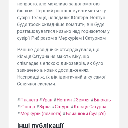
непросто, але можливо за допомогою
бінокля. Перший розташовуватиметься у
сузір'ї Тельця, неподалік Юпітера. Нептун
буде трохи складніше помітити, він буде
розташовуватися низько над горизонтом у
сузір'ї Риб разом з Меркурієм і Сатурном.
Раніше дослідники стверджували, що
кільця Сатурна не мають віку, що
співпадає з епохою динозаврів, як було
зазначено в нових дослідженнях.
Насправді ж, їх вік ідентичний віку самої
Сонячної системи.
#
Планета
#
Уран
#
Нептун
#
Земля
#
Бінокль
#
Юпітер
#
Зірка
#
Сатурн
#
Кільця Сатурна
#
Меркурій (планета)
#
Близнюки (сузір'я)
Інші публікації