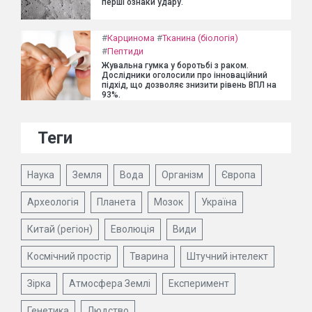
перші ознаки удару.
#
Карцинома
#
Тканина (біологія)
#
Пептиди
Жувальна гумка у боротьбі з раком.
Дослідники оголосили про інноваційний
підхід, що дозволяє знизити рівень ВПЛ на
93%.
Теги
Наука
Земля
Вода
Організм
Європа
Археологія
Планета
Мозок
Україна
Китай (регіон)
Еволюція
Види
Космічний простір
Тварина
Штучний інтелект
Зірка
Атмосфера Землі
Експеримент
Генетика
Людство