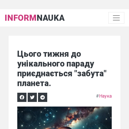
INFORM
NAUKA
Цього тижня до
унікального параду
приєднається "забута"
планета.
#
Наука