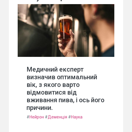
Медичний експерт
визначив оптимальний
вік, з якого варто
відмовитися від
вживання пива, і ось його
причини.
#
Нейрон
#
Деменція
#
Наука