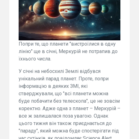
Попри те, що планети "вистроїлися в одну
лінію" ще в січні, Меркурій не потрапив до
їхнього числа.
У січні на небосхилі Землі відбувся
унікальний парад планет. Проте, попри
інформацію в деяких ЗМІ, які
стверджували, що "всі планети можна
буде побачити без телескопа", це не зовсім
коректно. Адже одна з планет – Меркурій –
все ж залишалася поза увагою. Однак
цього тижня він також приєднається до
"параду", який можна буде спостерігати під
час сутінків, як повідомляє Science Alert.