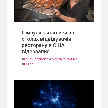
Гризуни з'явилися на
столах відвідувачів
ресторану в США —
відеозапис.
#
Гриль-барбекю
#
Морська свинка
#
М'ясо