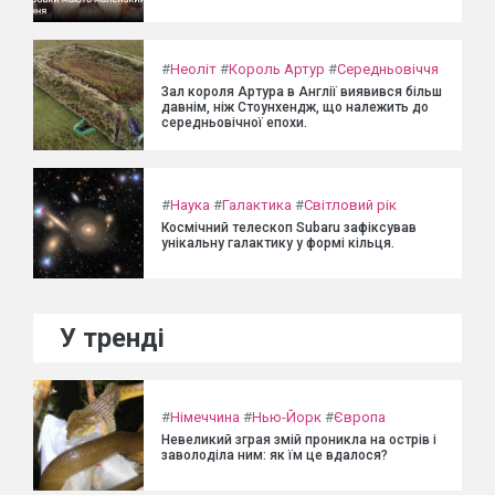
#
Неоліт
#
Король Артур
#
Середньовіччя
Зал короля Артура в Англії виявився більш
давнім, ніж Стоунхендж, що належить до
середньовічної епохи.
#
Наука
#
Галактика
#
Світловий рік
Космічний телескоп Subaru зафіксував
унікальну галактику у формі кільця.
У тренді
#
Німеччина
#
Нью-Йорк
#
Європа
Невеликий зграя змій проникла на острів і
заволоділа ним: як їм це вдалося?