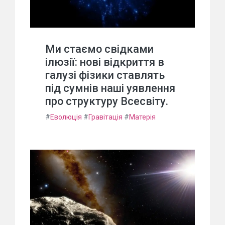
Ми стаємо свідками
ілюзії: нові відкриття в
галузі фізики ставлять
під сумнів наші уявлення
про структуру Всесвіту.
#
Еволюція
#
Гравітація
#
Матерія