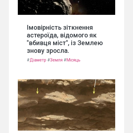
Імовірність зіткнення
астероїда, відомого як
"вбивця міст", із Землею
знову зросла.
#
Діаметр
#
Земля
#
Місяць