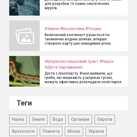
для розробки 16 нових синтетичних
вірусів.
#
Земля
#
Екосистема
#
Посуха
Величезний континент рухається по
таємничих водних шляхах: вперше
створено карту цих невидимих річок.
#
Шлунково-кишковий тракт
#
Раціон
#
Дієта (харчування)
Дієта з пінопласту. Вчені виявили, що
гриби, які мешкають у шлунках гусені,
можуть ефективно розкладати полістирол.
Теги
Наука
Земля
Вода
Організм
Європа
Археологія
Планета
Мозок
Україна