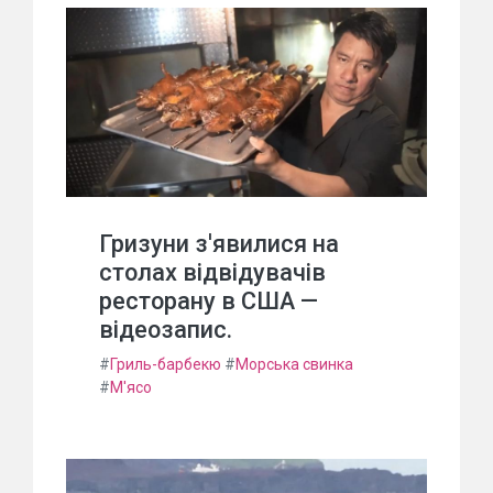
Гризуни з'явилися на
столах відвідувачів
ресторану в США —
відеозапис.
#
Гриль-барбекю
#
Морська свинка
#
М'ясо