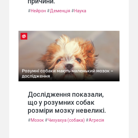
причини.
#
Нейрон
#
Деменція
#
Наука
Дослідження показали,
що у розумних собак
розміри мозку невеликі.
#
Мозок
#
Чихуахуа (собака)
#
Агресія