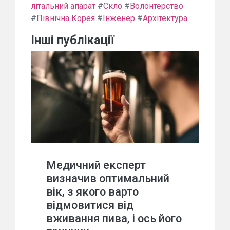
літальний апарат
#
Скло
#
Волонтерство
#
Північна Корея
#
Інженер
#
Архітектура
Інші публікації
Медичний експерт
визначив оптимальний
вік, з якого варто
відмовитися від
вживання пива, і ось його