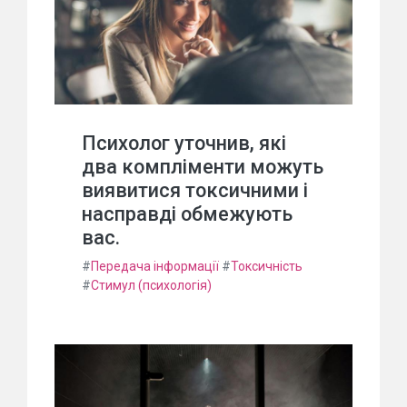
Психолог уточнив, які
два компліменти можуть
виявитися токсичними і
насправді обмежують
вас.
#
Передача інформації
#
Токсичність
#
Стимул (психологія)