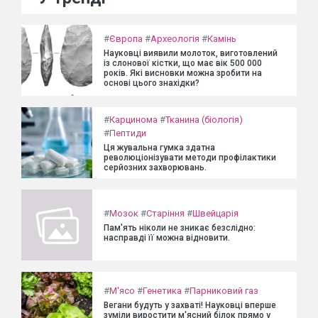
#
Європа
#
Археологія
#
Камінь
Науковці виявили молоток, виготовлений
із слонової кістки, що має вік 500 000
років. Які висновки можна зробити на
основі цього знахідки?
#
Карцинома
#
Тканина (біологія)
#
Пептиди
Ця жувальна гумка здатна
революціонізувати методи профілактики
серйозних захворювань.
#
Мозок
#
Старіння
#
Швейцарія
Пам'ять ніколи не зникає безслідно:
насправді її можна відновити.
#
М'ясо
#
Генетика
#
Парниковий газ
Вегани будуть у захваті! Науковці вперше
зуміли виростити м'ясний білок прямо у