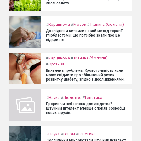
листі салату.
#
Карцинома
#
Мозок
#
Тканина (біологія)
Дослідники виявили новий метод терапії
гліобластоми: що потрібно знати про це
відкриття.
#
Карцинома
#
Тканина (біологія)
#
Організм
Виявлена проблема: Кровоточивість ясен
може свідчити про збільшений ризик
розвитку діабету, згідно з дослідженнями.
#
Наука
#
Людство
#
Генетика
Прорив чи небезпека для людства?
Штучний інтелект вперше сприяв розробці
нових вірусів.
#
Наука
#
Геном
#
Генетика
Дослідники використали штучний інтелект