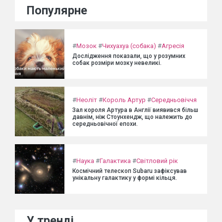
Популярне
#
Мозок
#
Чихуахуа (собака)
#
Агресія
Дослідження показали, що у розумних
собак розміри мозку невеликі.
#
Неоліт
#
Король Артур
#
Середньовіччя
Зал короля Артура в Англії виявився більш
давнім, ніж Стоунхендж, що належить до
середньовічної епохи.
#
Наука
#
Галактика
#
Світловий рік
Космічний телескоп Subaru зафіксував
унікальну галактику у формі кільця.
У тренді