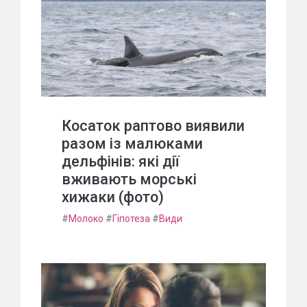
Косаток раптово виявили
разом із малюками
дельфінів: які дії
вживають морські
хижаки (фото)
#
Молоко
#
Гіпотеза
#
Види