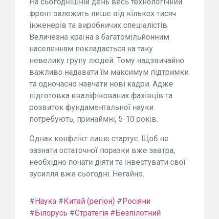
На сьогоднішній день весь технологічний
фронт залежить лише від кількох тисяч
інженерів та виробничих спеціалістів.
Величезна країна з багатомільйонним
населенням покладається на таку
невелику групу людей. Тому надзвичайно
важливо надавати їм максимум підтримки
та одночасно навчати нові кадри. Адже
підготовка кваліфікованих фахівців та
розвиток фундаментальної науки
потребують, принаймні, 5-10 років.
Однак конфлікт лише стартує. Щоб не
зазнати остаточної поразки вже завтра,
необхідно почати діяти та інвестувати свої
зусилля вже сьогодні. Негайно.
#
Наука
#
Китай (регіон)
#
Росіяни
#
Білорусь
#
Стратегія
#
Безпілотний