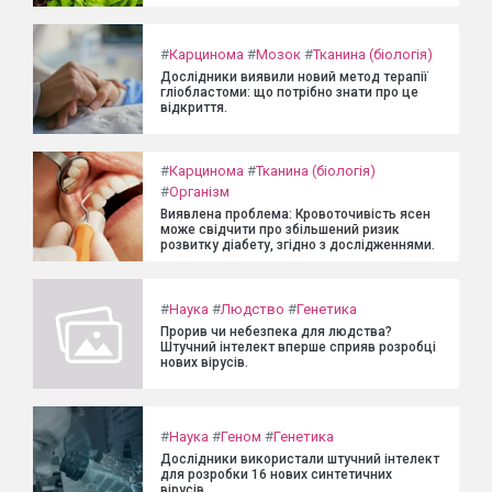
#
Карцинома
#
Мозок
#
Тканина (біологія)
Дослідники виявили новий метод терапії
гліобластоми: що потрібно знати про це
відкриття.
#
Карцинома
#
Тканина (біологія)
#
Організм
Виявлена проблема: Кровоточивість ясен
може свідчити про збільшений ризик
розвитку діабету, згідно з дослідженнями.
#
Наука
#
Людство
#
Генетика
Прорив чи небезпека для людства?
Штучний інтелект вперше сприяв розробці
нових вірусів.
#
Наука
#
Геном
#
Генетика
Дослідники використали штучний інтелект
для розробки 16 нових синтетичних
вірусів.