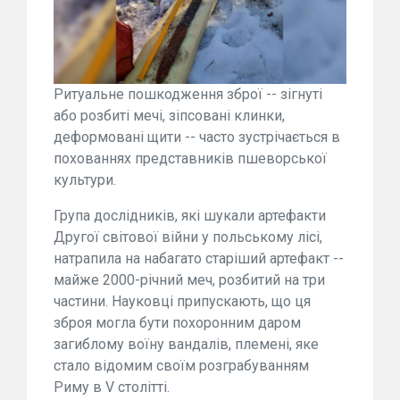
Ритуальне пошкодження зброї -- зігнуті
або розбиті мечі, зіпсовані клинки,
деформовані щити -- часто зустрічається в
похованнях представників пшеворської
культури.
Група дослідників, які шукали артефакти
Другої світової війни у польському лісі,
натрапила на набагато старіший артефакт --
майже 2000-річний меч, розбитий на три
частини. Науковці припускають, що ця
зброя могла бути похоронним даром
загиблому воїну вандалів, племені, яке
стало відомим своїм розграбуванням
Риму в V столітті.