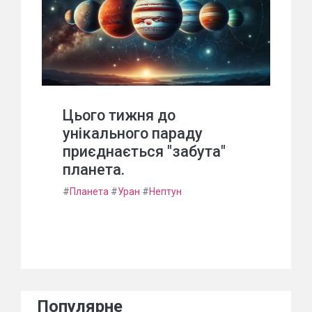
Цього тижня до
унікального параду
приєднається "забута"
планета.
#
Планета
#
Уран
#
Нептун
Популярне