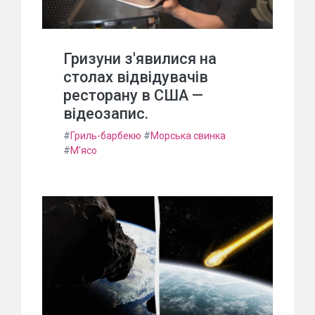
Гризуни з'явилися на
столах відвідувачів
ресторану в США —
відеозапис.
#
Гриль-барбекю
#
Морська свинка
#
М'ясо