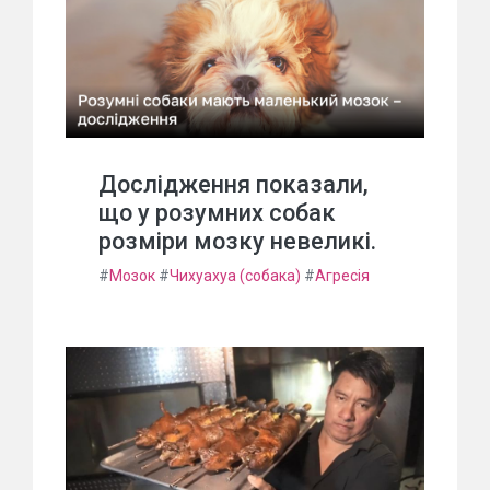
Дослідження показали,
що у розумних собак
розміри мозку невеликі.
#
Мозок
#
Чихуахуа (собака)
#
Агресія