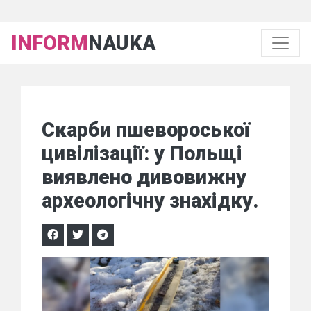
INFORM
NAUKA
Скарби пшевороської
цивілізації: у Польщі
виявлено дивовижну
археологічну знахідку.