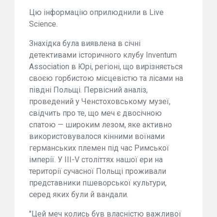
Цю інформацію оприлюднили в Live
Science.
Знахідка була виявлена в січні
детективами історичного клубу Inventum
Association в Юрі, регіоні, що вирізняється
своєю горбистою місцевістю та лісами на
півдні Польщі. Первісний аналіз,
проведений у Ченстоховському музеї,
свідчить про те, що меч є двосічною
спатою — широким лезом, яке активно
використовувалося кінними воїнами
германських племен під час Римської
імперії. У III-V століттях нашої ери на
території сучасної Польщі проживали
представники пшеворської культури,
серед яких були й вандали.
"Цей меч колись був власністю важливої