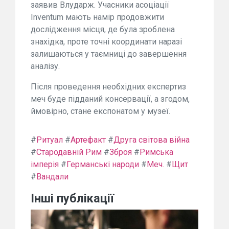
заявив Влударж. Учасники асоціації
Inventum мають намір продовжити
дослідження місця, де була зроблена
знахідка, проте точні координати наразі
залишаються у таємниці до завершення
аналізу.
Після проведення необхідних експертиз
меч буде підданий консервації, а згодом,
ймовірно, стане експонатом у музеї.
#
Ритуал
#
Артефакт
#
Друга світова війна
#
Стародавній Рим
#
Зброя
#
Римська
імперія
#
Германські народи
#
Меч.
#
Щит
#
Вандали
Інші публікації