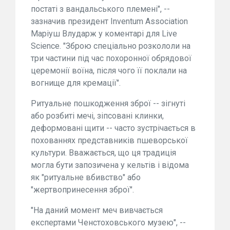
постаті з вандальського племені", --
зазначив президент Inventum Association
Маріуш Влударж у коментарі для Live
Science. "Зброю спеціально розкололи на
три частини під час похоронної обрядової
церемонії воїна, після чого її поклали на
вогнище для кремації".
Ритуальне пошкодження зброї -- зігнуті
або розбиті мечі, зіпсовані клинки,
деформовані щити -- часто зустрічається в
похованнях представників пшеворської
культури. Вважається, що ця традиція
могла бути запозичена у кельтів і відома
як "ритуальне вбивство" або
"жертвопринесення зброї".
"На даний момент меч вивчається
експертами Ченстоховського музею", --