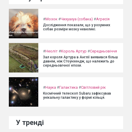
#
Мозок
#
Чихуахуа (собака)
#
Агресія
Дослідження показали, що у розумних
собак розміри мозку невеликі.
#
Неоліт
#
Король Артур
#
Середньовіччя
Зал короля Артура в Англії виявився більш
давнім, ніж Стоунхендж, що належить до
середньовічної епохи.
#
Наука
#
Галактика
#
Світловий рік
Космічний телескоп Subaru зафіксував
унікальну галактику у формі кільця.
У тренді