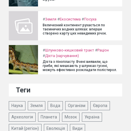
#
Земля
#
Екосистема
#
Посуха
Величезний континент рухається по
таємничих водних шляхах: вперше
створено карту цих невидимих річок.
#
Шлунково-кишковий тракт
#
Раціон
#
Дієта (харчування)
Дієта з пінопласту. Вчені виявили, що
гриби, які мешкають у шлунках гусені,
можуть ефективно розкладати полістирол.
Теги
Наука
Земля
Вода
Організм
Європа
Археологія
Планета
Мозок
Україна
Китай (регіон)
Еволюція
Види