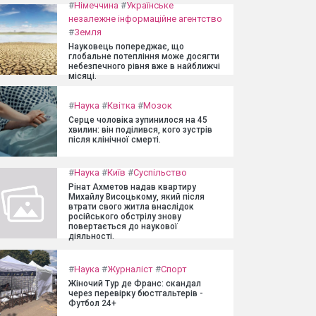
#
Німеччина
#
Українське
незалежне інформаційне агентство
#
Земля
Науковець попереджає, що
глобальне потепління може досягти
небезпечного рівня вже в найближчі
місяці.
#
Наука
#
Квітка
#
Мозок
Серце чоловіка зупинилося на 45
хвилин: він поділився, кого зустрів
після клінічної смерті.
#
Наука
#
Київ
#
Суспільство
Рінат Ахметов надав квартиру
Михайлу Висоцькому, який після
втрати свого житла внаслідок
російського обстрілу знову
повертається до наукової
діяльності.
#
Наука
#
Журналіст
#
Спорт
Жіночий Тур де Франс: скандал
через перевірку бюстгальтерів -
Футбол 24+