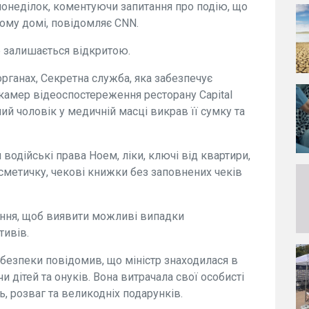
понеділок, коментуючи запитання про подію, що
лому домі, повідомляє CNN.
 залишається відкритою.
ганах, Секретна служба, яка забезпечує
 камер відеоспостереження ресторану Capital
лий чоловік у медичній масці викрав її сумку та
одійські права Ноем, ліки, ключі від квартири,
сметичку, чекові книжки без заповнених чеків
ання, щоб виявити можливі випадки
тивів.
безпеки повідомив, що міністр знаходилася в
 дітей та онуків. Вона витрачала свої особисті
, розваг та великодніх подарунків.