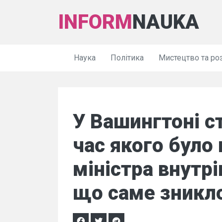
INFORM
NAUKA
Наука
Політика
Мистецтво та ро
У Вашингтоні ст
час якого було
міністра внутр
що саме зникл