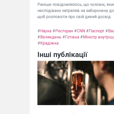
Раніше повідомлялось, що чоловік, яки
несподівано натрапив на заборонену діл
щоб розповісти про свій дикий досвід.
#
Наука
#
Ресторан
#
CNN
#
Паспорт
#
Ва
#
Великдень
#
Готівка
#
Міністр внутрі
#
Крадіжка
Інші публікації