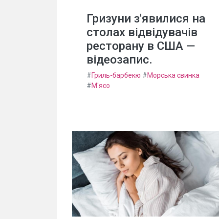
Гризуни з'явилися на
столах відвідувачів
ресторану в США —
відеозапис.
#
Гриль-барбекю
#
Морська свинка
#
М'ясо