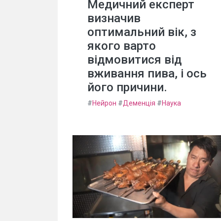
Медичний експерт
визначив
оптимальний вік, з
якого варто
відмовитися від
вживання пива, і ось
його причини.
#
Нейрон
#
Деменція
#
Наука