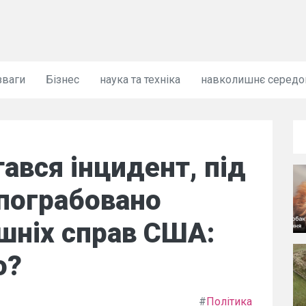
зваги
Бізнес
наука та техніка
навколишнє серед
ався інцидент, під
 пограбовано
ішніх справ США:
о?
#
Політика