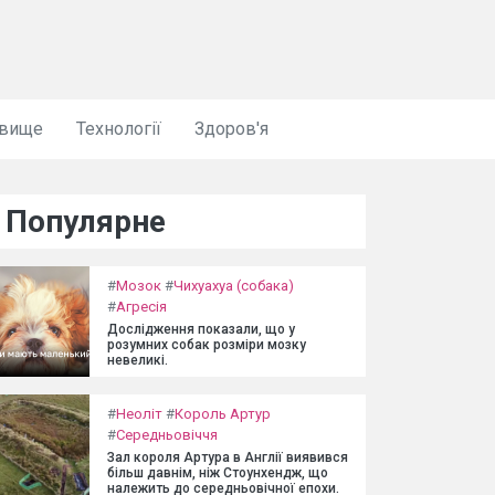
овище
Технології
Здоров'я
Популярне
#
Мозок
#
Чихуахуа (собака)
#
Агресія
Дослідження показали, що у
розумних собак розміри мозку
невеликі.
#
Неоліт
#
Король Артур
#
Середньовіччя
Зал короля Артура в Англії виявився
більш давнім, ніж Стоунхендж, що
належить до середньовічної епохи.