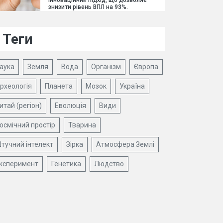
інноваційний підхід, що дозволяє
знизити рівень ВПЛ на 93%.
Теги
аука
Земля
Вода
Організм
Європа
рхеологія
Планета
Мозок
Україна
итай (регіон)
Еволюція
Види
осмічний простір
Тварина
тучний інтелект
Зірка
Атмосфера Землі
ксперимент
Генетика
Людство