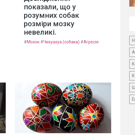
показали, що у
розумних собак
розміри мозку
невеликі.
Н
#
Мозок
#
Чихуахуа (собака)
#
Агресія
А
К
К
Ш
Е