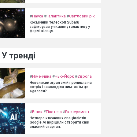
#
Наука
#
Галактика
#
Світловий рік
Космічний телескоп Subaru
зафіксував унікальну галактику у
формі кільця.
У тренді
#
Німеччина
#
Нью-Йорк
#
Європа
Невеликий зграя змій проникла на
острів і заволоділа ним: як їм це
вдалося?
#
Білок
#
Гіпотеза
#
Експеримент
Четверо ключових спеціалістів
Google AI вирішили створити свій
власний стартап.