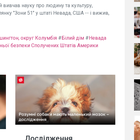
й вивчав науку про людину та культуру,
янку "Зони 51" у штаті Невада, США -- і вижив,
шингтон, округ Колумбія
#
Білий дім
#
Невада
шньої безпеки Сполучених Штатів Америки
Дослідження