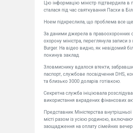
Цю інформацію міністр підтвердила в 
сталася під час святкування Пасхи в Бі
Ноем підкреслила, що проблема все ще
За даними джерела в правоохоронних ор
охорону міністра, переглянула записи з
Burger. На відео видно, як невідомий бі
покинув заклад.
Зловмиснику вдалося втекти, забравши в
паспорт, службове посвідчення DHS, ко
та близько 3000 доларів готівкою.
Секретна служба ініціювала розслідув
використання вкрадених фінансових ак
Представник Міністерства внутрішньої 
місті разом із усією родиною, включаючи
заощадження на оплату сімейних вечерь