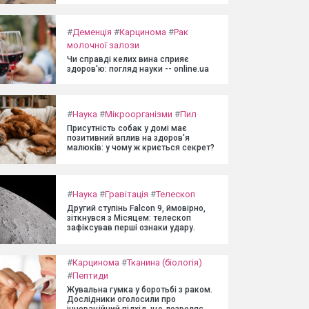
#
Деменція
#
Карцинома
#
Рак
молочної залози
Чи справді келих вина сприяє
здоров'ю: погляд науки -- online.ua
#
Наука
#
Мікроорганізми
#
Пил
Присутність собак у домі має
позитивний вплив на здоров'я
малюків: у чому ж криється секрет?
#
Наука
#
Гравітація
#
Телескоп
Другий ступінь Falcon 9, ймовірно,
зіткнувся з Місяцем: телескоп
зафіксував перші ознаки удару.
#
Карцинома
#
Тканина (біологія)
#
Пептиди
Жувальна гумка у боротьбі з раком.
Дослідники оголосили про