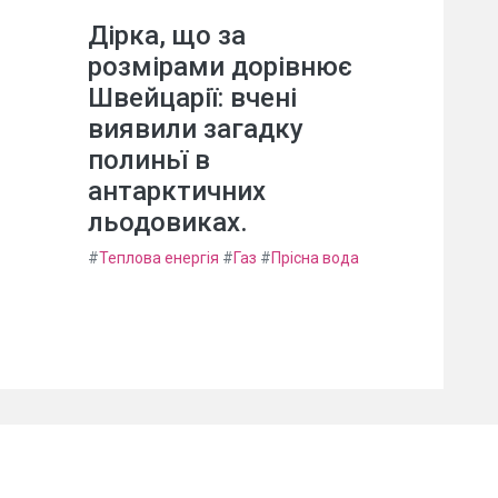
Дірка, що за
розмірами дорівнює
Швейцарії: вчені
виявили загадку
полиньї в
антарктичних
льодовиках.
#
Теплова енергія
#
Газ
#
Прісна вода