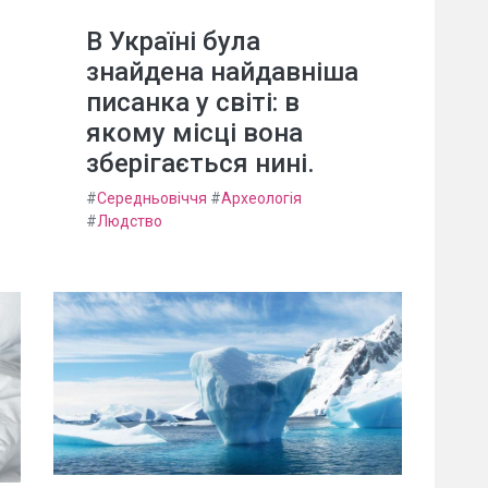
В Україні була
знайдена найдавніша
писанка у світі: в
якому місці вона
зберігається нині.
#
Середньовіччя
#
Археологія
#
Людство