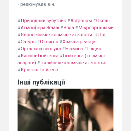
- резюмував він.
#
Природний супутник
#
Астроном
#
Океан
#
Атмосфера Землі
#
Вода
#
Мікроорганізми
#
Європейське космічне агентство
#
Лід
#
Сатурн
#
Оксиген
#
Хімічна реакція
#
Органічна сполука
#
Біомаса
#
Гліцин
#
Кассіні-Гюйгенса
#
Гюйгенса (космічні
апарати)
#
Італійське космічне агентство
#
Крістіан Гюйгенс
Інші публікації