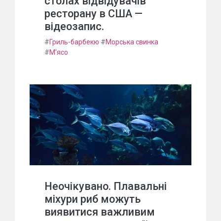
столах відвідувачів
ресторану в США —
відеозапис.
#
Гриль-барбекю
#
Морська свинка
#
М'ясо
Неочікувано. Плавальні
міхури риб можуть
виявитися важливим