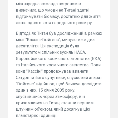
міжнародна команда астрономів
визначила, що умови на Титані здатні
підтримувати біомасу, достатню для життя
лише одного кота середнього розміру.
Відтоді, як Титан був досліджений в рамках
місії "Кассіні-Гюйгенс", минуло вже два
десятиліття. Ця експедиція була
результатом спільних зусиль НАСА,
Європейського космічного агентства (ЄКА)
та Італійського космічного агентства. Поки
зонд "Кассіні" продовжував вивчати
Сатурн та його супутники, спусковий апарат
"Гюйгенс" відійшов, щоб ближче дослідити
один з них. 15 січня 2005 року,
спустившись через атмосферу, він
приземлився на Титан, ставши першим
штучним об'єктом, який досягнув цієї
планетарної одиниці.