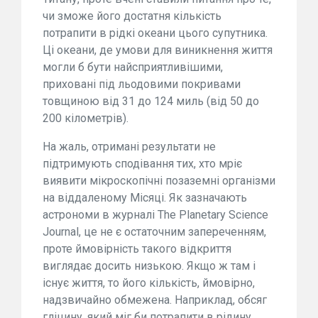
чи зможе його достатня кількість
потрапити в рідкі океани цього супутника.
Ці океани, де умови для виникнення життя
могли б бути найсприятливішими,
приховані під льодовими покривами
товщиною від 31 до 124 миль (від 50 до
200 кілометрів).
На жаль, отримані результати не
підтримують сподівання тих, хто мріє
виявити мікроскопічні позаземні організми
на віддаленому Місяці. Як зазначають
астрономи в журналі The Planetary Science
Journal, це не є остаточним запереченням,
проте ймовірність такого відкриття
виглядає досить низькою. Якщо ж там і
існує життя, то його кількість, ймовірно,
надзвичайно обмежена. Наприклад, обсяг
гліцину, який міг би потрапити в рідину,