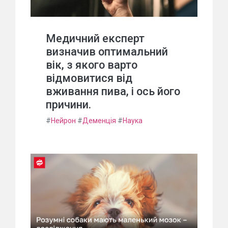
Медичний експерт
визначив оптимальний
вік, з якого варто
відмовитися від
вживання пива, і ось його
причини.
#
Нейрон
#
Деменція
#
Наука