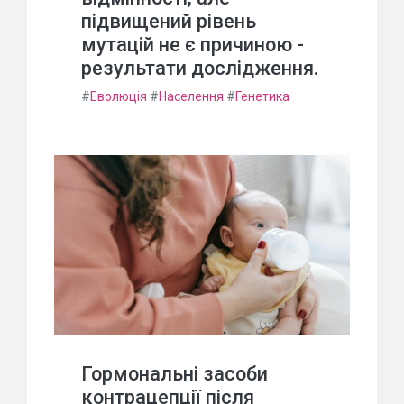
підвищений рівень
мутацій не є причиною -
результати дослідження.
#
Еволюція
#
Населення
#
Генетика
Гормональні засоби
контрацепції після