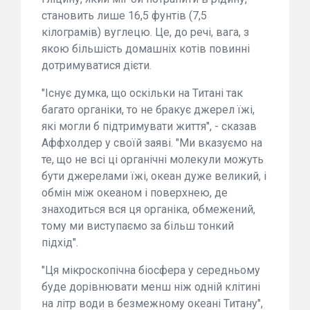
становить лише 16,5 фунтів (7,5
кілограмів) вуглецю. Це, до речі, вага, з
якою більшість домашніх котів повинні
дотримуватися дієти.
"Існує думка, що оскільки на Титані так
багато органіки, то не бракує джерел їжі,
які могли б підтримувати життя", - сказав
Аффхолдер у своїй заяві. "Ми вказуємо на
те, що не всі ці органічні молекули можуть
бути джерелами їжі, океан дуже великий, і
обмін між океаном і поверхнею, де
знаходиться вся ця органіка, обмежений,
тому ми виступаємо за більш тонкий
підхід".
"Ця мікроскопічна біосфера у середньому
буде дорівнювати менш ніж одній клітині
на літр води в безмежному океані Титану",