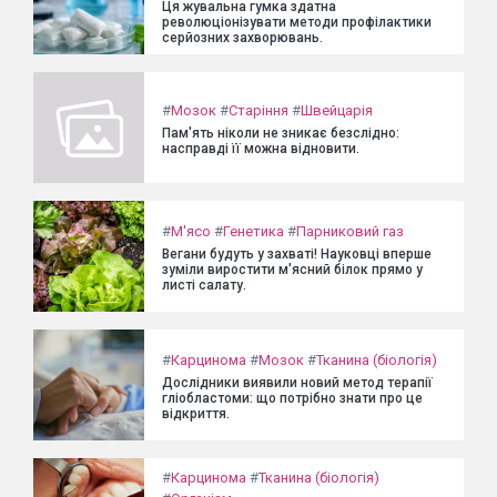
Ця жувальна гумка здатна
революціонізувати методи профілактики
серйозних захворювань.
#
Мозок
#
Старіння
#
Швейцарія
Пам'ять ніколи не зникає безслідно:
насправді її можна відновити.
#
М'ясо
#
Генетика
#
Парниковий газ
Вегани будуть у захваті! Науковці вперше
зуміли виростити м'ясний білок прямо у
листі салату.
#
Карцинома
#
Мозок
#
Тканина (біологія)
Дослідники виявили новий метод терапії
гліобластоми: що потрібно знати про це
відкриття.
#
Карцинома
#
Тканина (біологія)