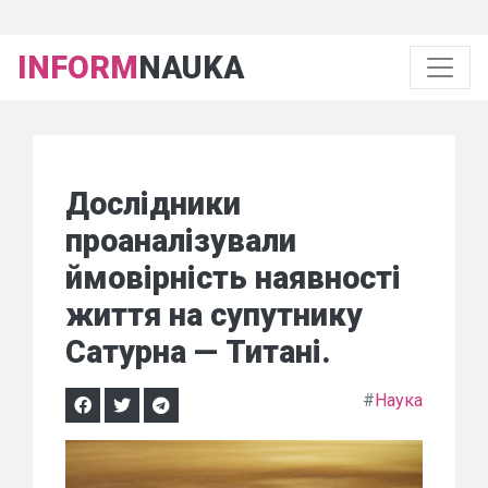
INFORM
NAUKA
Дослідники
проаналізували
ймовірність наявності
життя на супутнику
Сатурна — Титані.
#
Наука