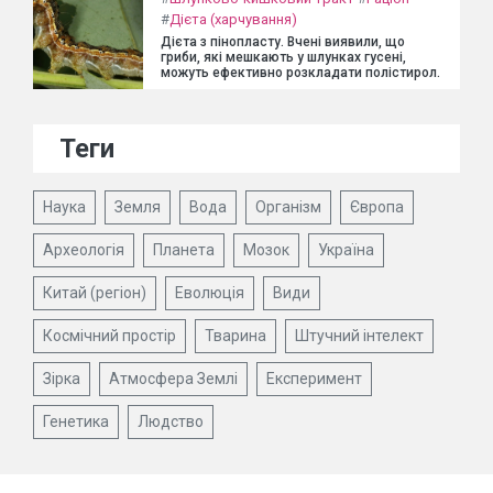
#
Дієта (харчування)
Дієта з пінопласту. Вчені виявили, що
гриби, які мешкають у шлунках гусені,
можуть ефективно розкладати полістирол.
Теги
Наука
Земля
Вода
Організм
Європа
Археологія
Планета
Мозок
Україна
Китай (регіон)
Еволюція
Види
Космічний простір
Тварина
Штучний інтелект
Зірка
Атмосфера Землі
Експеримент
Генетика
Людство