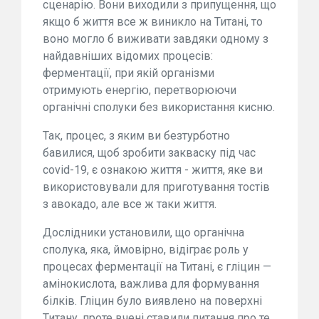
сценарію. Вони виходили з припущення, що
якщо б життя все ж виникло на Титані, то
воно могло б виживати завдяки одному з
найдавніших відомих процесів:
ферментації, при якій організми
отримують енергію, перетворюючи
органічні сполуки без використання кисню.
Так, процес, з яким ви безтурботно
бавилися, щоб зробити закваску під час
covid-19, є ознакою життя - життя, яке ви
використовували для приготування тостів
з авокадо, але все ж таки життя.
Дослідники установили, що органічна
сполука, яка, ймовірно, відіграє роль у
процесах ферментації на Титані, є гліцин —
амінокислота, важлива для формування
білків. Гліцин було виявлено на поверхні
Титану, проте вчені ставили питання про те,