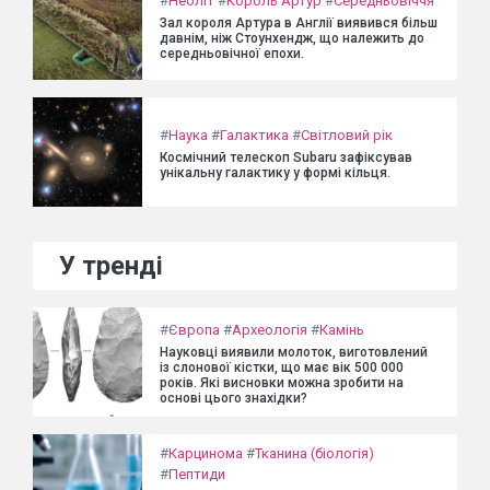
#
Неоліт
#
Король Артур
#
Середньовіччя
Зал короля Артура в Англії виявився більш
давнім, ніж Стоунхендж, що належить до
середньовічної епохи.
#
Наука
#
Галактика
#
Світловий рік
Космічний телескоп Subaru зафіксував
унікальну галактику у формі кільця.
У тренді
#
Європа
#
Археологія
#
Камінь
Науковці виявили молоток, виготовлений
із слонової кістки, що має вік 500 000
років. Які висновки можна зробити на
основі цього знахідки?
#
Карцинома
#
Тканина (біологія)
#
Пептиди