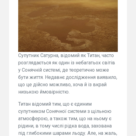
Супутник Сатурна, відомий як Титан, часто
розглядається як один із небагатьох світів
у Сонячній системі, де теоретично може
бути життя. Недавнє дослідження виявило,
що це дійсно можливо, хоча й із вкрай
низькою ймовірністю.
Титан відомий тим, що є єдиним
супутником Сонячної системи з щільною
атмосферою, а також тим, що на ньому є
рідини, в тому числі рідка вода, захована
під глибокими шарами льоду. Але, на жаль,