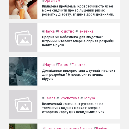
#
Організм
Виявлена проблема: Кровоточивість ясен
може свідчити про збільшений ризик
розвитку діабету, згідно з дослідженнями.
#
Наука
#
Людство
#
Генетика
Прорив чи небезпека для людства?
Штучний інтелект вперше сприяв розробці
нових вірусів.
#
Наука
#
Геном
#
Генетика
Дослідники використали штучний інтелект
для розробки 16 нових синтетичних
вірусів.
#
Земля
#
Екосистема
#
Посуха
Величезний континент рухається по
таємничих водних шляхах: вперше
створено карту цих невидимих річок.
#
Шлунково-кишковий тракт
#
Раціон