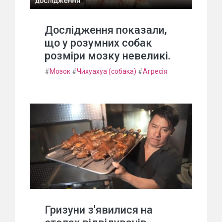
Дослідження показали,
що у розумних собак
розміри мозку невеликі.
#
Мозок
#
Чихуахуа (собака)
#
Агресія
Гризуни з'явилися на