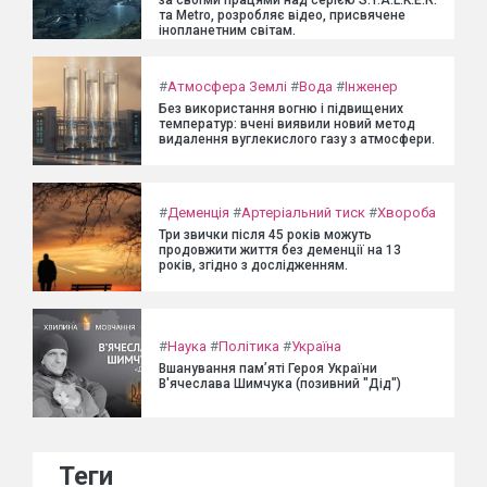
за своїми працями над серією S.T.A.L.K.E.R.
та Metro, розробляє відео, присвячене
інопланетним світам.
#
Атмосфера Землі
#
Вода
#
Інженер
Без використання вогню і підвищених
температур: вчені виявили новий метод
видалення вуглекислого газу з атмосфери.
#
Деменція
#
Артеріальний тиск
#
Хвороба
Три звички після 45 років можуть
продовжити життя без деменції на 13
років, згідно з дослідженням.
#
Наука
#
Політика
#
Україна
Вшанування пам’яті Героя України
В'ячеслава Шимчука (позивний "Дід")
Теги