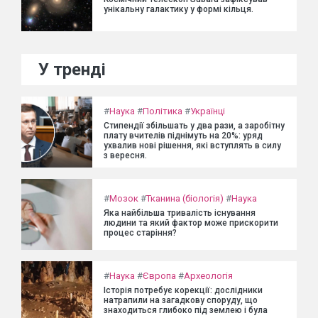
унікальну галактику у формі кільця.
У тренді
#
Наука
#
Політика
#
Українці
Стипендії збільшать у два рази, а заробітну
плату вчителів піднімуть на 20%: уряд
ухвалив нові рішення, які вступлять в силу
з вересня.
#
Мозок
#
Тканина (біологія)
#
Наука
Яка найбільша тривалість існування
людини та який фактор може прискорити
процес старіння?
#
Наука
#
Європа
#
Археологія
Історія потребує корекції: дослідники
натрапили на загадкову споруду, що
знаходиться глибоко під землею і була