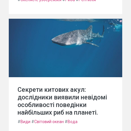
Секрети китових акул:
дослідники виявили невідомі
особливості поведінки
найбільших риб на планеті.
#
Види
#
Світовий океан
#
Вода