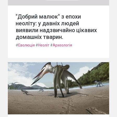
"Добрий малюк" з епохи
неоліту: у давніх людей
виявили надзвичайно цікавих
домашніх тварин.
#
Еволюція
#
Неоліт
#
Археологія