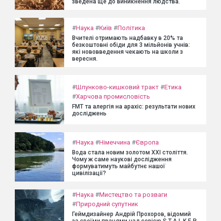
зведена ще до виникнення людства.
#
Наука
#
Київ
#
Політика
Вчителі отримають надбавку в 20% та
безкоштовні обіди для 3 мільйонів учнів:
які нововведення чекають на школи з
вересня.
#
Шлунково-кишковий тракт
#
Етика
#
Харчова промисловість
FMT та алергія на арахіс: результати нових
досліджень
#
Наука
#
Німеччина
#
Європа
Вода стала новим золотом XXI століття.
Чому ж саме наукові дослідження
формуватимуть майбутнє нашої
цивілізації?
#
Наука
#
Мистецтво та розваги
#
Природний супутник
Геймдизайнер Андрій Прохоров, відомий