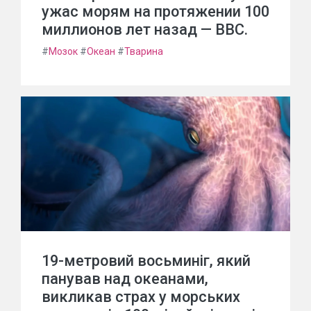
ужас морям на протяжении 100
миллионов лет назад — BBC.
#
Мозок
#
Океан
#
Тварина
19-метровий восьминіг, який
панував над океанами,
викликав страх у морських