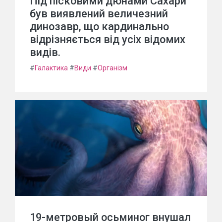
Під пісковими дюнами Сахари
був виявлений величезний
динозавр, що кардинально
відрізняється від усіх відомих
видів.
#
Галактика
#
Види
#
Організм
19-метровый осьминог внушал