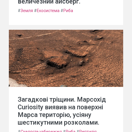
величезний айсберг.
#
Земля
#
Екосистема
#
Риба
Загадкові тріщини. Марсохід
Curiosity виявив на поверхні
Марса територію, усія­ну
шестикутними розколами.
#
Скелясте узбережжя
#
Риба
#
Рептилія