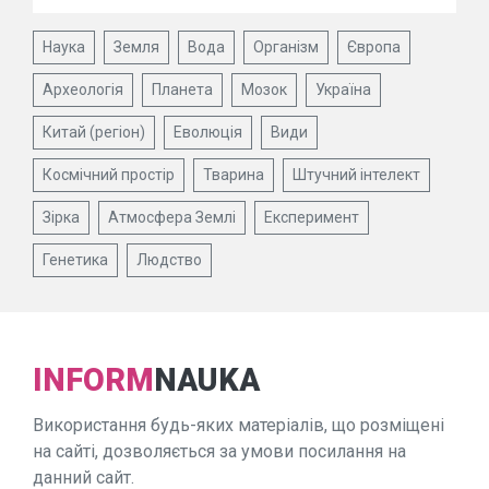
Наука
Земля
Вода
Організм
Європа
Археологія
Планета
Мозок
Україна
Китай (регіон)
Еволюція
Види
Космічний простір
Тварина
Штучний інтелект
Зірка
Атмосфера Землі
Експеримент
Генетика
Людство
INFORM
NAUKA
Використання будь-яких матеріалів, що розміщені
на сайті, дозволяється за умови посилання на
данний сайт.