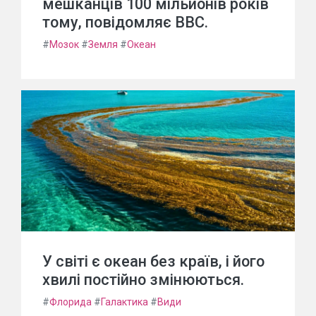
мешканців 100 мільйонів років
тому, повідомляє BBC.
#
Мозок
#
Земля
#
Океан
У світі є океан без країв, і його
хвилі постійно змінюються.
#
Флорида
#
Галактика
#
Види