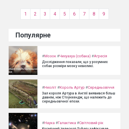
1
2
3
4
5
6
7
8
9
Популярне
#
Мозок
#
Чихуахуа (собака)
#
Агресія
Дослідження показали, що у розумних
собак розміри мозку невеликі.
#
Неоліт
#
Король Артур
#
Середньовіччя
Зал короля Артура в Англії виявився більш
давнім, ніж Стоунхендж, що належить до
середньовічної епохи.
#
Наука
#
Галактика
#
Світловий рік
Космічний телескоп Subaru зафіксував