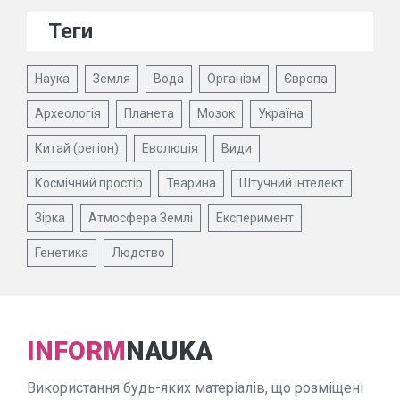
Теги
Наука
Земля
Вода
Організм
Європа
Археологія
Планета
Мозок
Україна
Китай (регіон)
Еволюція
Види
Космічний простір
Тварина
Штучний інтелект
Зірка
Атмосфера Землі
Експеримент
Генетика
Людство
INFORM
NAUKA
Використання будь-яких матеріалів, що розміщені