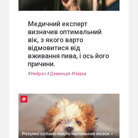
Медичний експерт
визначив оптимальний
вік, з якого варто
відмовитися від
вживання пива, і ось його
причини.
#
Нейрон
#
Деменція
#
Наука