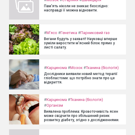
Пам'ять ніколи не зникає безслідно:
насправді її можна відновити.
#
М'ясо
#
Генетика
#
Парниковий газ
Вегани будуть у захваті! Науковці вперше
зуміли виростити м'ясний білок прямо у
листі салату.
#
Карцинома
#
Мозок
#
Тканина (біологія)
Дослідники виявили новий метод терапії
гліобластоми: що потрібно знати про це
відкриття.
#
Карцинома
#
Тканина (біологія)
#
Організм
Виявлена проблема: Кровоточивість ясен
може свідчити про збільшений ризик
розвитку діабету, згідно з дослідженнями.