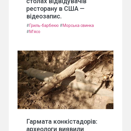
столах відвідувачів
ресторану в США —
відеозапис.
#
Гриль-барбекю
#
Морська свинка
#
М'ясо
Гармата конкістадорів:
археологи виявили