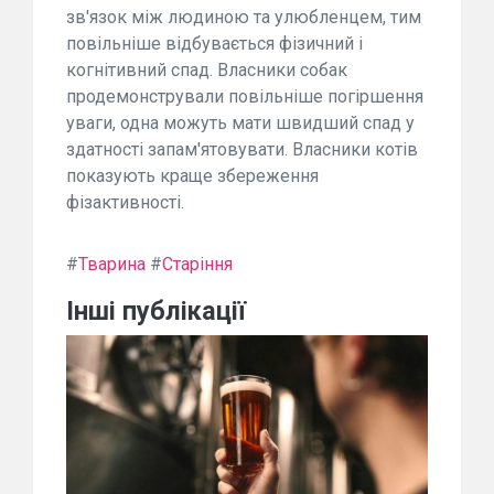
зв'язок між людиною та улюбленцем, тим
повільніше відбувається фізичний і
когнітивний спад. Власники собак
продемонстрували повільніше погіршення
уваги, одна можуть мати швидший спад у
здатності запам'ятовувати. Власники котів
показують краще збереження
фізактивності.
#
Тварина
#
Старіння
Інші публікації