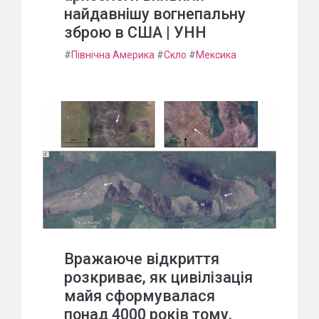
найдавнішу вогнепальну
зброю в США | УНН
#
Північна Америка
#
Скло
#
Мексика
Вражаюче відкриття
розкриває, як цивілізація
майя сформувалася
понад 4000 років тому.