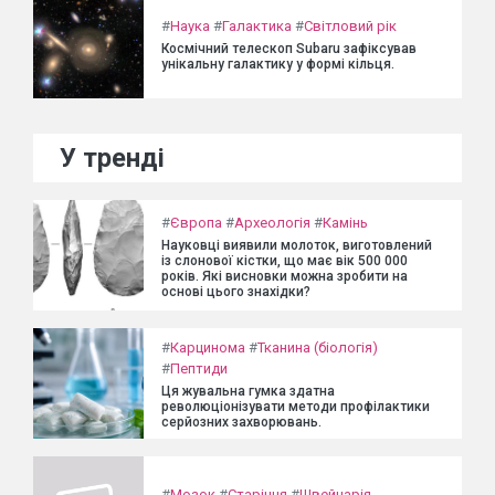
#
Наука
#
Галактика
#
Світловий рік
Космічний телескоп Subaru зафіксував
унікальну галактику у формі кільця.
У тренді
#
Європа
#
Археологія
#
Камінь
Науковці виявили молоток, виготовлений
із слонової кістки, що має вік 500 000
років. Які висновки можна зробити на
основі цього знахідки?
#
Карцинома
#
Тканина (біологія)
#
Пептиди
Ця жувальна гумка здатна
революціонізувати методи профілактики
серйозних захворювань.
#
Мозок
#
Старіння
#
Швейцарія