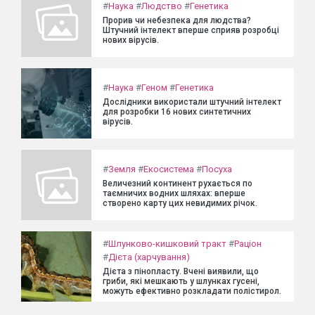
#
Наука
#
Людство
#
Генетика
Прорив чи небезпека для людства?
Штучний інтелект вперше сприяв розробці
нових вірусів.
#
Наука
#
Геном
#
Генетика
Дослідники використали штучний інтелект
для розробки 16 нових синтетичних
вірусів.
#
Земля
#
Екосистема
#
Посуха
Величезний континент рухається по
таємничих водних шляхах: вперше
створено карту цих невидимих річок.
#
Шлунково-кишковий тракт
#
Раціон
#
Дієта (харчування)
Дієта з пінопласту. Вчені виявили, що
гриби, які мешкають у шлунках гусені,
можуть ефективно розкладати полістирол.