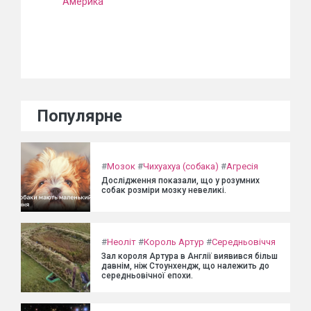
Америка
Популярне
#
Мозок
#
Чихуахуа (собака)
#
Агресія
Дослідження показали, що у розумних
собак розміри мозку невеликі.
#
Неоліт
#
Король Артур
#
Середньовіччя
Зал короля Артура в Англії виявився більш
давнім, ніж Стоунхендж, що належить до
середньовічної епохи.