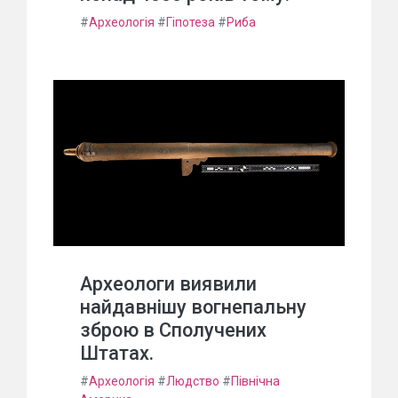
#
Археологія
#
Гіпотеза
#
Риба
Археологи виявили
найдавнішу вогнепальну
зброю в Сполучених
Штатах.
#
Археологія
#
Людство
#
Північна