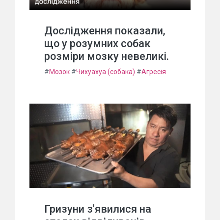
Дослідження показали,
що у розумних собак
розміри мозку невеликі.
#
Мозок
#
Чихуахуа (собака)
#
Агресія
Гризуни з'явилися на