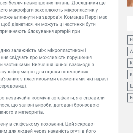
ься безліч невирішених питань. Дослідники ще
 часто макрофаги захоплюють мікропластик у
 може вплинути на здоров'я. Команда Перрі має
щоб дізнатися, чи можуть ці частинки бути
спричиняють блокування артерій при
Н
едню залежність між мікропластиком і
А
ня свідчать про можливість порушення
К
 частинками. Вивчення їхньої взаємодії з
нну інформацію для оцінки потенційних
К
в'язаних з пластиковими елементами, які наразі
середовищі.
Ш
о незвичайні космічні артефакти, які справили
Е
лося, що залізні вироби, датовані бронзовою
маного з метеоритів.
ену в скіфському похованні. Цей яскраво-
им для людей через наявність ртуті в його