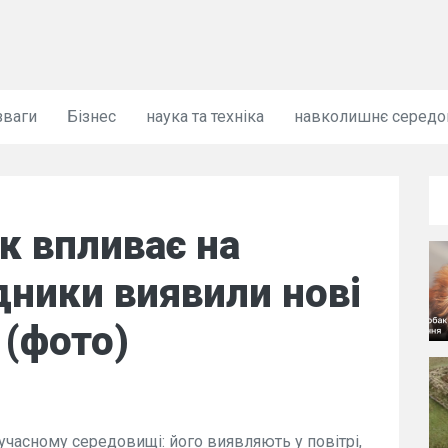
зваги
Бізнес
наука та техніка
навколишнє серед
к впливає на
дники виявили нові
 (фото)
часному середовищі: його виявляють у повітрі,