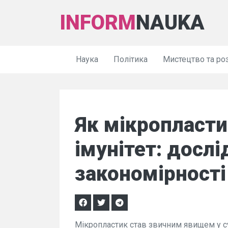
INFORM
NAUKA
Наука
Політика
Мистецтво та ро
Як мікропласти
імунітет: дослі
закономірності
Мікропластик став звичним явищем у су