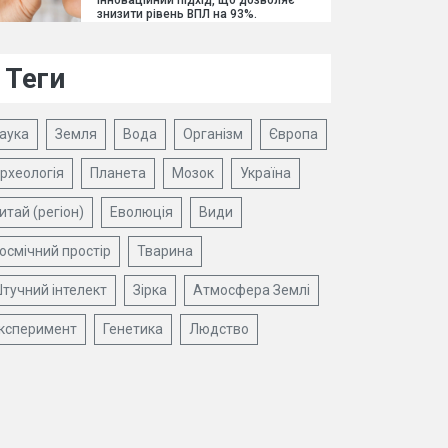
інноваційний підхід, що дозволяє
знизити рівень ВПЛ на 93%.
Теги
аука
Земля
Вода
Організм
Європа
рхеологія
Планета
Мозок
Україна
итай (регіон)
Еволюція
Види
осмічний простір
Тварина
тучний інтелект
Зірка
Атмосфера Землі
ксперимент
Генетика
Людство