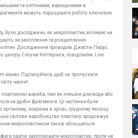
з мишами та клітинами, вирощеними в
і фрагменти можуть порушувати роботу ключових
ity, було досліджено, як мікропластик впливає на
відають за захоплення та розщеплення
 клітин. Дослідження проводив Джастін Перрі,
о центру Слоуна-Кеттерінга, повідомляє Live
ram-канал. Підписуйтеся, щоб не пропускати
світу науки!
 пластикові вироби, такі як пляшки для води або
ься на дрібні фрагменти. Ці частинки були
 організму, зокрема в крові, грудному молоці,
ільки світове виробництво пластику продовжує
днення мікропластиком також збільшиться.
офаги здатні захоплювати мікропластик, проте не