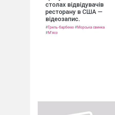
столах відвідувачів
ресторану в США —
відеозапис.
#
Гриль-барбекю
#
Морська свинка
#
М'ясо