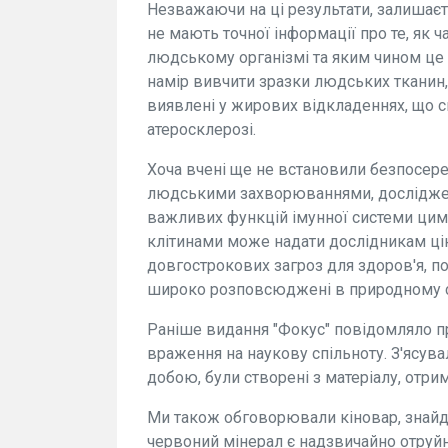
Незважаючи на ці результати, залишаєт
не мають точної інформації про те, як
людському організмі та яким чином це
намір вивчити зразки людських тканин, 
виявлені у жирових відкладеннях, що 
атеросклерозі.
Хоча вчені ще не встановили безпосер
людськими захворюваннями, досліджен
важливих функцій імунної системи цими
клітинами може надати дослідникам ці
довгострокових загроз для здоров'я, по
широко розповсюджені в природному 
Раніше видання "Фокус" повідомляло пр
враження на наукову спільноту. З'ясува
добою, були створені з матеріалу, отри
Ми також обговорювали кіновар, знайд
червоний мінерал є надзвичайно отруйн