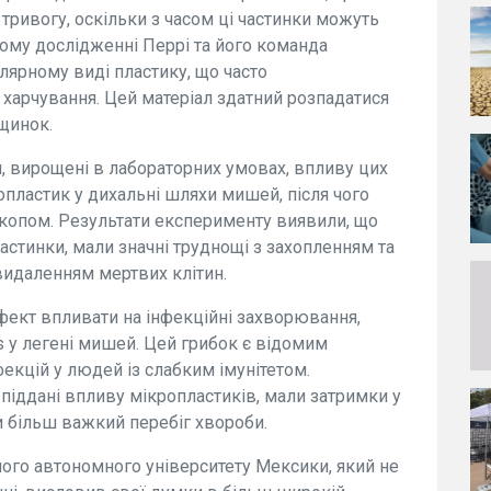
тривогу, оскільки з часом ці частинки можуть
вому дослідженні Перрі та його команда
лярному виді пластику, що часто
 харчування. Цей матеріал здатний розпадатися
іщинок.
 вирощені в лабораторних умовах, впливу цих
опластик у дихальні шляхи мишей, після чого
скопом. Результати експерименту виявили, що
астинки, мали значні труднощі з захопленням та
видаленням мертвих клітин.
ефект впливати на інфекційні захворювання,
us у легені мишей. Цей грибок є відомим
екцій у людей із слабким імунітетом.
 піддані впливу мікропластиків, мали затримки у
и більш важкий перебіг хвороби.
ного автономного університету Мексики, який не