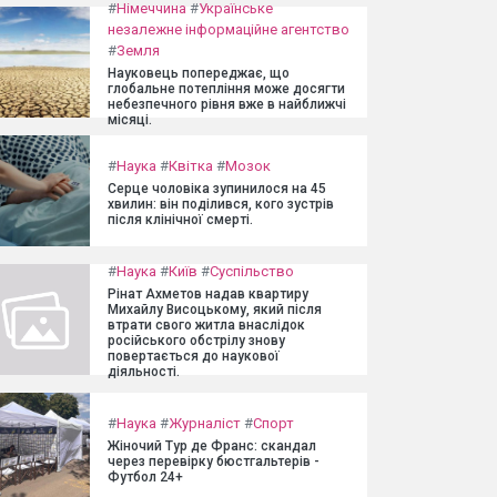
#
Німеччина
#
Українське
незалежне інформаційне агентство
#
Земля
Науковець попереджає, що
глобальне потепління може досягти
небезпечного рівня вже в найближчі
місяці.
#
Наука
#
Квітка
#
Мозок
Серце чоловіка зупинилося на 45
хвилин: він поділився, кого зустрів
після клінічної смерті.
#
Наука
#
Київ
#
Суспільство
Рінат Ахметов надав квартиру
Михайлу Висоцькому, який після
втрати свого житла внаслідок
російського обстрілу знову
повертається до наукової
діяльності.
#
Наука
#
Журналіст
#
Спорт
Жіночий Тур де Франс: скандал
через перевірку бюстгальтерів -
Футбол 24+