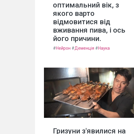
оптимальний вік, з
якого варто
відмовитися від
вживання пива, і ось
його причини.
#
Нейрон
#
Деменція
#
Наука
Гризуни з'явилися на