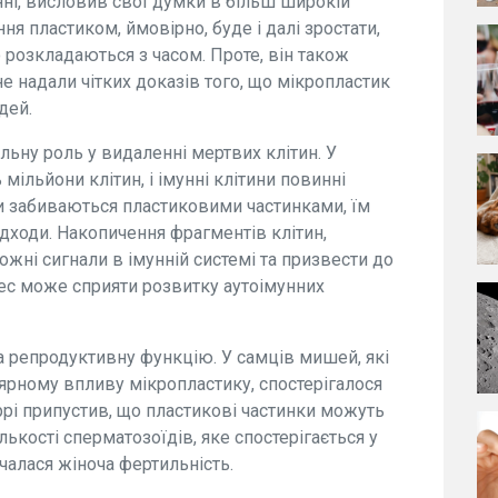
ні, висловив свої думки в більш широкій
ня пластиком, ймовірно, буде і далі зростати,
 розкладаються з часом. Проте, він також
е надали чітких доказів того, що мікропластик
дей.
ьну роль у видаленні мертвих клітин. У
ільйони клітин, і імунні клітини повинні
и забиваються пластиковими частинками, їм
ідходи. Накопичення фрагментів клітин,
ні сигнали в імунній системі та призвести до
цес може сприяти розвитку аутоімунних
а репродуктивну функцію. У самців мишей, які
ярному впливу мікропластику, спостерігалося
ррі припустив, що пластикові частинки можуть
кості сперматозоїдів, яке спостерігається у
вчалася жіноча фертильність.