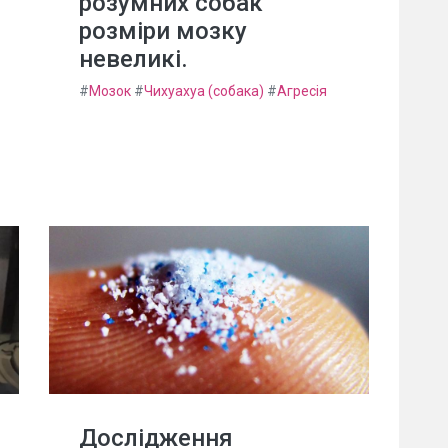
розумних собак
розміри мозку
невеликі.
#
Мозок
#
Чихуахуа (собака)
#
Агресія
Дослідження