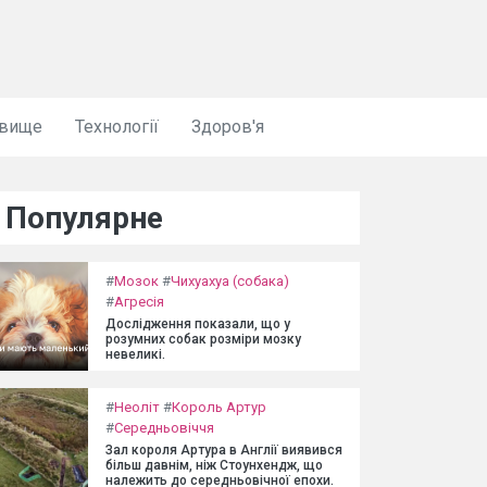
овище
Технології
Здоров'я
Популярне
#
Мозок
#
Чихуахуа (собака)
#
Агресія
Дослідження показали, що у
розумних собак розміри мозку
невеликі.
#
Неоліт
#
Король Артур
#
Середньовіччя
Зал короля Артура в Англії виявився
більш давнім, ніж Стоунхендж, що
належить до середньовічної епохи.