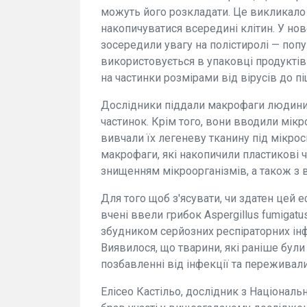
можуть його розкладати. Це викликало 
накопичуватися всередині клітин. У но
зосередили увагу на полістиролі — попу
використовується в упаковці продуктів
на частинки розмірами від вірусів до п
Дослідники піддали макрофаги людини,
частинок. Крім того, вони вводили мікр
вивчали їх легеневу тканину під мікро
макрофаги, які накопичили пластикові ч
знищенням мікроорганізмів, а також з 
Для того щоб з'ясувати, чи здатен цей 
вчені ввели грибок Aspergillus fumigat
збудником серйозних респіраторних інф
Виявилося, що тварини, які раніше були
позбавленні від інфекції та переживал
Елісео Кастільо, дослідник з Національ