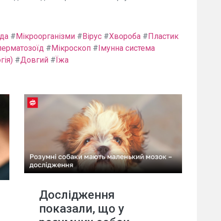
да
#
Мікроорганізми
#
Вірус
#
Хвороба
#
Пластик
перматозоїд
#
Мікроскоп
#
Імунна система
гія)
#
Довгий
#
Їжа
Дослідження
показали, що у