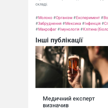
складі.
#
Молоко
#
Організм
#
Експеримент
#
Во
#
Забруднення
#
Мексика
#
Інфекція
#
С
#
Макрофаг
#
Імунологія
#
Клітина (біоло
Інші публікації
Медичний експерт
визначив