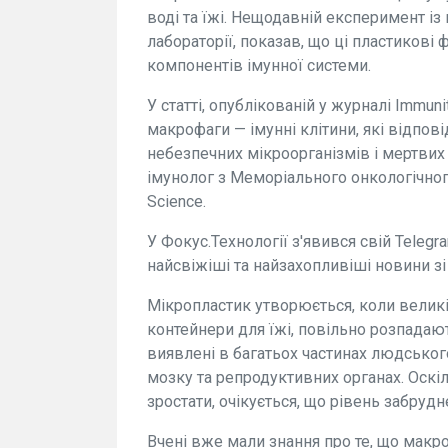
воді та їжі. Нещодавній експеримент і
лабораторії, показав, що ці пластиков
компонентів імунної системи.
У статті, опублікованій у журналі Immun
макрофаги — імунні клітини, які відпо
небезпечних мікроорганізмів і мертвих
імунолог з Меморіального онкологічног
Science.
У Фокус.Технології з'явився свій Teleg
найсвіжіші та найзахопливіші новини зі 
Мікропластик утворюється, коли великі
контейнери для їжі, повільно розпадают
виявлені в багатьох частинах людського
мозку та репродуктивних органах. Оск
зростати, очікується, що рівень забру
Вчені вже мали знання про те, що макр