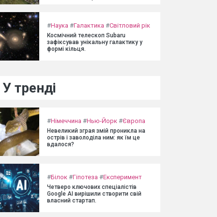
#
Наука
#
Галактика
#
Світловий рік
Космічний телескоп Subaru
зафіксував унікальну галактику у
формі кільця.
У тренді
#
Німеччина
#
Нью-Йорк
#
Європа
Невеликий зграя змій проникла на
острів і заволоділа ним: як їм це
вдалося?
#
Білок
#
Гіпотеза
#
Експеримент
Четверо ключових спеціалістів
Google AI вирішили створити свій
власний стартап.