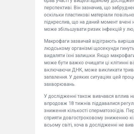
брав участі у вищезгаданому досліджен
перспективі. Він зазначив, що забруднен
оскільки пластикові матеріали повільно
підкреслив, що на даний момент вчені н
може збільшувати ризик інфекцій у лю
Макрофаги зазвичай відіграють вирішал
людському організмі щосекунди гинуть м
видаляти їхні залишки. Якщо макрофаг
може бути важко очищати ці клітинні в
включаючи ДНК, може викликати тривож
запалення. У деяких ситуаціях цей про
захворювань.
У дослідженні також вивчався вплив н
впродовж 18 тижнів піддавалися регул
зниження кількості сперматозоїдів. Пе
сприяти довгостроковому зниженню кіль
всьому світі, хоча в дослідженні не ви