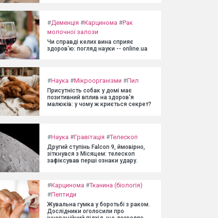
#
Деменція
#
Карцинома
#
Рак
молочної залози
Чи справді келих вина сприяє
здоров'ю: погляд науки -- online.ua
#
Наука
#
Мікроорганізми
#
Пил
Присутність собак у домі має
позитивний вплив на здоров'я
малюків: у чому ж криється секрет?
#
Наука
#
Гравітація
#
Телескоп
Другий ступінь Falcon 9, ймовірно,
зіткнувся з Місяцем: телескоп
зафіксував перші ознаки удару.
#
Карцинома
#
Тканина (біологія)
#
Пептиди
Жувальна гумка у боротьбі з раком.
Дослідники оголосили про