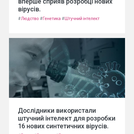
вперше сприяв розробці нових
вірусів.
#
Людство
#
Генетика
#
Штучний інтелект
Дослідники використали
штучний інтелект для розробки
16 нових синтетичних вірусів.