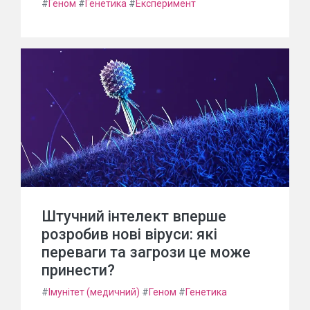
#
Геном
#
Генетика
#
Експеримент
Штучний інтелект вперше
розробив нові віруси: які
переваги та загрози це може
принести?
#
Імунітет (медичний)
#
Геном
#
Генетика