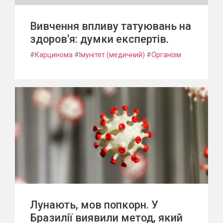
Вивчення впливу татуювань на
здоров'я: думки експертів.
#
Карцинома
#
Імунітет (медичний)
#
Організм
Лунають, мов попкорн. У
Бразилії виявили метод, який