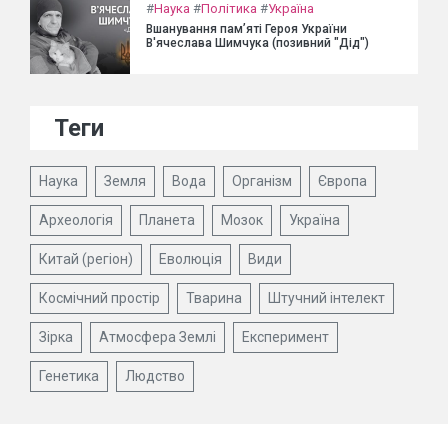
#
Наука
#
Політика
#
Україна
Вшанування пам’яті Героя України
В'ячеслава Шимчука (позивний "Дід")
Теги
Наука
Земля
Вода
Організм
Європа
Археологія
Планета
Мозок
Україна
Китай (регіон)
Еволюція
Види
Космічний простір
Тварина
Штучний інтелект
Зірка
Атмосфера Землі
Експеримент
Генетика
Людство