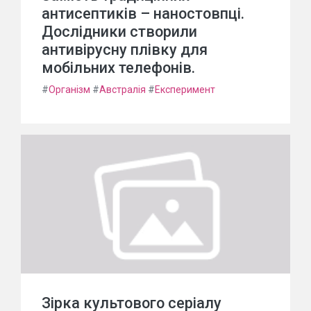
антисептиків – наностовпці.
Дослідники створили
антивірусну плівку для
мобільних телефонів.
#
Організм
#
Австралія
#
Експеримент
Зірка культового серіалу