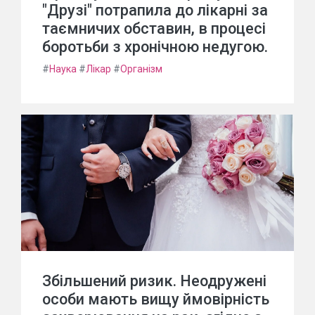
"Друзі" потрапила до лікарні за
таємничих обставин, в процесі
боротьби з хронічною недугою.
#
Наука
#
Лікар
#
Організм
Збільшений ризик. Неодружені
особи мають вищу ймовірність