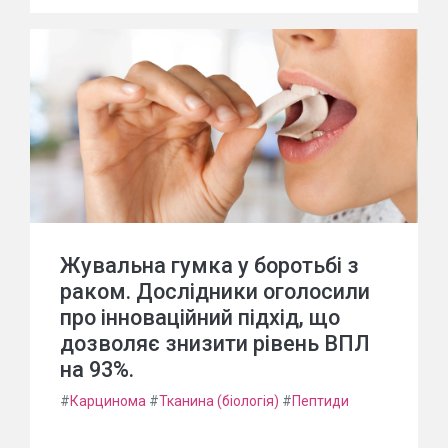
Жувальна гумка у боротьбі з
раком. Дослідники оголосили
про інноваційний підхід, що
дозволяє знизити рівень ВПЛ
на 93%.
#
Карцинома
#
Тканина (біологія)
#
Пептиди