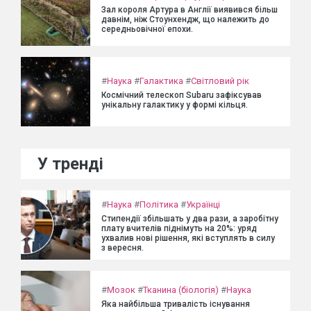
Зал короля Артура в Англії виявився більш
давнім, ніж Стоунхендж, що належить до
середньовічної епохи.
#
Наука
#
Галактика
#
Світловий рік
Космічний телескоп Subaru зафіксував
унікальну галактику у формі кільця.
У тренді
#
Наука
#
Політика
#
Українці
Стипендії збільшать у два рази, а заробітну
плату вчителів піднімуть на 20%: уряд
ухвалив нові рішення, які вступлять в силу
з вересня.
#
Мозок
#
Тканина (біологія)
#
Наука
Яка найбільша тривалість існування