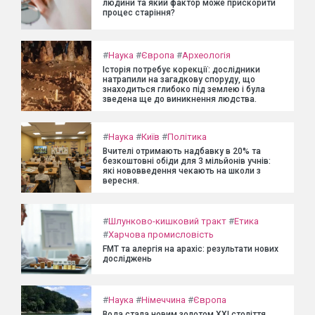
людини та який фактор може прискорити
процес старіння?
#
Наука
#
Європа
#
Археологія
Історія потребує корекції: дослідники
натрапили на загадкову споруду, що
знаходиться глибоко під землею і була
зведена ще до виникнення людства.
#
Наука
#
Київ
#
Політика
Вчителі отримають надбавку в 20% та
безкоштовні обіди для 3 мільйонів учнів:
які нововведення чекають на школи з
вересня.
#
Шлунково-кишковий тракт
#
Етика
#
Харчова промисловість
FMT та алергія на арахіс: результати нових
досліджень
#
Наука
#
Німеччина
#
Європа
Вода стала новим золотом XXI століття.