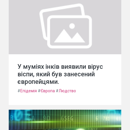
У муміях інків виявили вірус
віспи, який був занесений
європейцями.
#
Епідемія
#
Європа
#
Людство