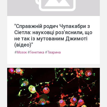
"Справжній родич Чупакабри з
Сіетла: науковці роз'яснили, що
не так із мутованим Джимоті
(відео)"
#
Мозок
#
Генетика
#
Тварина