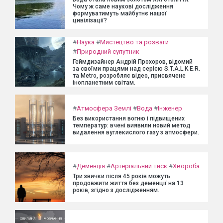
Чому ж саме наукові дослідження
формуватимуть майбутнє нашої
цивілізації?
#
Наука
#
Мистецтво та розваги
#
Природний супутник
Геймдизайнер Андрій Прохоров, відомий
за своїми працями над серією S.T.A.L.K.E.R.
та Metro, розробляє відео, присвячене
інопланетним світам.
#
Атмосфера Землі
#
Вода
#
Інженер
Без використання вогню і підвищених
температур: вчені виявили новий метод
видалення вуглекислого газу з атмосфери.
#
Деменція
#
Артеріальний тиск
#
Хвороба
Три звички після 45 років можуть
продовжити життя без деменції на 13
років, згідно з дослідженням.