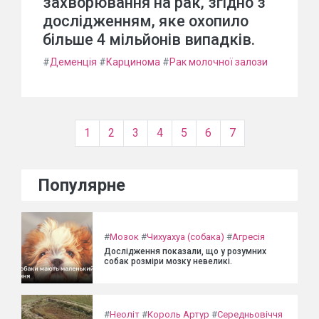
захворювання на рак, згідно з
дослідженням, яке охопило
більше 4 мільйонів випадків.
#
Деменція
#
Карцинома
#
Рак молочної залози
1
2
3
4
5
6
7
Популярне
#
Мозок
#
Чихуахуа (собака)
#
Агресія
Дослідження показали, що у розумних
собак розміри мозку невеликі.
#
Неоліт
#
Король Артур
#
Середньовіччя