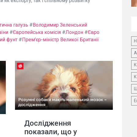
 як експорту, так і спільному розвитку
тична галузь
#
Володимир Зеленський
аїни
#
Європейська комісія
#
Лондон
#
Євро
ий фунт
#
Прем'єр-міністр Великої Британії
Н
А
К
К
Ш
Е
Дослідження
показали, що у