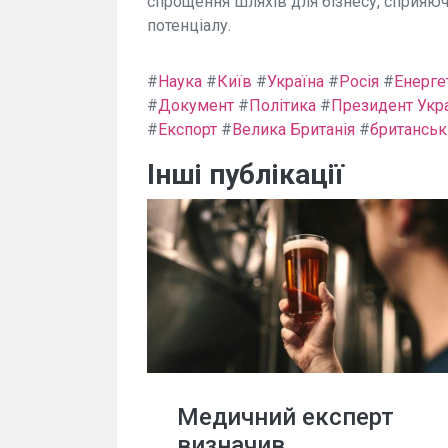
спрощення шляхів для бізнесу, сприяючи
потенціалу.
#
Наука
#
Київ
#
Україна
#
Росія
#
Енерге
#
Документ
#
Політика
#
Президент Укр
#
Експорт
#
Велика Британія
#
британськ
Інші публікації
Медичний експерт
визначив