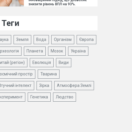
інноваційний підхід, що дозволяє
знизити рівень ВПЛ на 93%.
Теги
аука
Земля
Вода
Організм
Європа
рхеологія
Планета
Мозок
Україна
итай (регіон)
Еволюція
Види
осмічний простір
Тварина
тучний інтелект
Зірка
Атмосфера Землі
ксперимент
Генетика
Людство