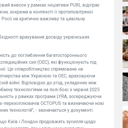
совий внесок у рамках ініціативи PURL відіграє
їни, зокрема в контексті її протиповітряної
и Росії на критично важливу та цивільну
бхідності врахування досвіду українських
ність до поглиблення багатостороннього
спедиційних сил (ОЕС), які функціонують під
ії. Це співробітництво спрямоване на
тнерства між Україною та ОЕС, враховуючи
ій війні. Відповідно до угод, укладених між
міну технологіями на полі бою з червня 2025
льність у рамках програми LYRA, зосереджуючи
ів-перехоплювачів OCTOPUS та визначаючи нові
них технологій", - зазначається у документі.
 що Київ і Лондон продовжать зусилля щодо