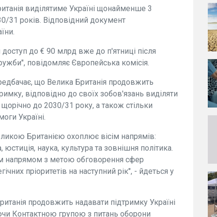
ританія виділятиме Україні щонайменше 3
030/31 років. Відповідний документ
їни.
 доступ до € 90 млрд вже до п'ятниці після
ужби", повідомляє Європейська комісія.
редбачає, що Велика Британія продовжить
римку, відповідно до своїх зобов'язань виділяти
 щорічно до 2030/31 року, а також стільки
моги Україні.
Великою Британією охоплює вісім напрямів:
, юстиція, наука, культура та зовнішня політика.
м напрямом з метою обговорення сфер
ічних пріоритетів на наступний рік", - йдеться у
ританія продовжить надавати підтримку Україні
уючи Контактною групою з питань оборони