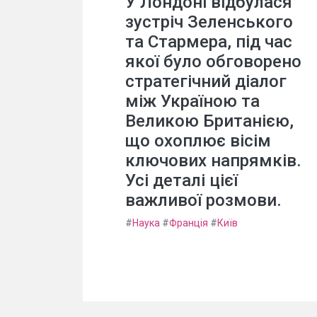
У Лондоні відбулася
зустріч Зеленського
та Стармера, під час
якої було обговорено
стратегічний діалог
між Україною та
Великою Британією,
що охоплює вісім
ключових напрямків.
Усі деталі цієї
важливої розмови.
#
Наука
#
Франція
#
Київ