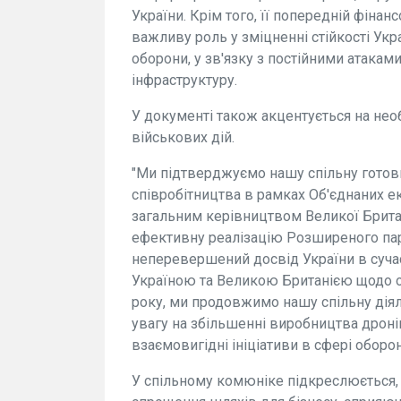
України. Крім того, її попередній фінан
важливу роль у зміцненні стійкості Укра
оборони, у зв'язку з постійними атакам
інфраструктуру.
У документі також акцентується на нео
військових дій.
"Ми підтверджуємо нашу спільну готов
співробітництва в рамках Об'єднаних ек
загальним керівництвом Великої Британ
ефективну реалізацію Розширеного пар
неперевершений досвід України в сучасн
Україною та Великою Британією щодо об
року, ми продовжимо нашу спільну дія
увагу на збільшенні виробництва дрон
взаємовигідні ініціативи в сфері оборон
У спільному комюніке підкреслюється,