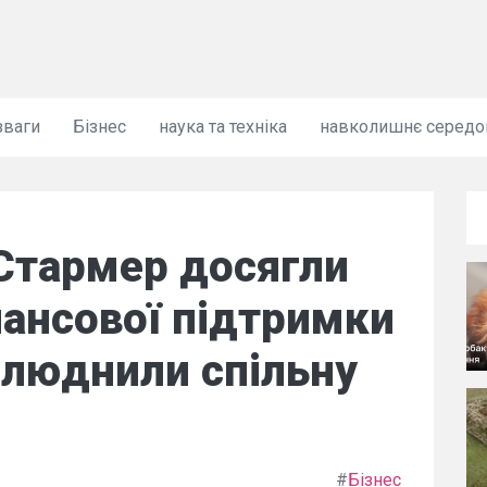
зваги
Бізнес
наука та техніка
навколишнє серед
Стармер досягли
ансової підтримки
илюднили спільну
#
Бізнес