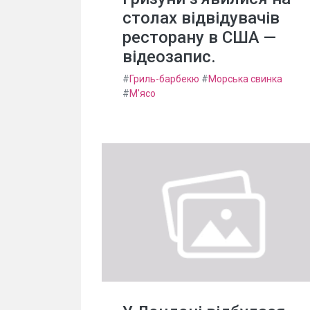
столах відвідувачів
ресторану в США —
відеозапис.
#
Гриль-барбекю
#
Морська свинка
#
М'ясо