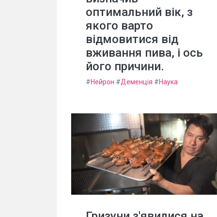
оптимальний вік, з
якого варто
відмовитися від
вживання пива, і ось
його причини.
#
Нейрон
#
Деменція
#
Наука
Гризуни з'явилися на