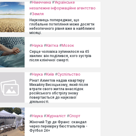
#
Німеччина
#
Українське
незалежне інформаційне агентство
#
Земля
Науковець попереджає, що
глобальне потепління може досягти
небезпечного рівня вже в найближчі
місяці.
#
Наука
#
Квітка
#
Мозок
Серце чоловіка зупинилося на 45
хвилин: він поділився, кого зустрів
після клінічної смерті.
#
Наука
#
Київ
#
Суспільство
Рінат Ахметов надав квартиру
Михайлу Висоцькому, який після
втрати свого житла внаслідок
російського обстрілу знову
повертається до наукової
діяльності.
#
Наука
#
Журналіст
#
Спорт
Жіночий Тур де Франс: скандал
через перевірку бюстгальтерів -
Футбол 24+