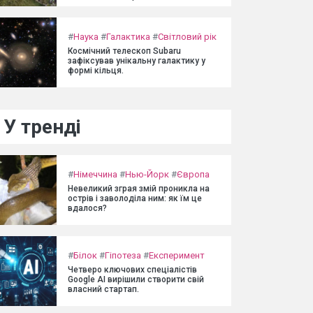
#
Наука
#
Галактика
#
Світловий рік
Космічний телескоп Subaru
зафіксував унікальну галактику у
формі кільця.
У тренді
#
Німеччина
#
Нью-Йорк
#
Європа
Невеликий зграя змій проникла на
острів і заволоділа ним: як їм це
вдалося?
#
Білок
#
Гіпотеза
#
Експеримент
Четверо ключових спеціалістів
Google AI вирішили створити свій
власний стартап.