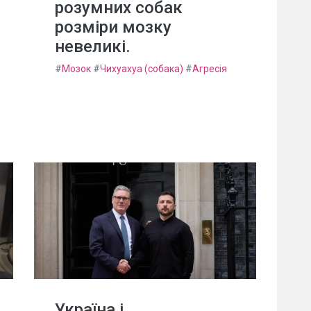
розумних собак
розміри мозку
невеликі.
#
Мозок
#
Чихуахуа (собака)
#
Агресія
Україна і