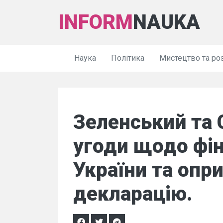
INFORM
NAUKA
Наука
Політика
Мистецтво та ро
Зеленський та 
угоди щодо фін
України та опр
декларацію.