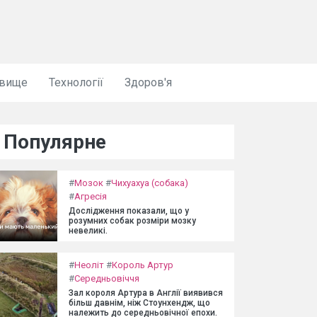
овище
Технології
Здоров'я
Популярне
#
Мозок
#
Чихуахуа (собака)
#
Агресія
Дослідження показали, що у
розумних собак розміри мозку
невеликі.
#
Неоліт
#
Король Артур
#
Середньовіччя
Зал короля Артура в Англії виявився
більш давнім, ніж Стоунхендж, що
належить до середньовічної епохи.