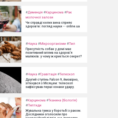
#
Деменція
#
Карцинома
#
Рак
молочної залози
Чи справді келих вина сприяє
здоров'ю: погляд науки -- online.ua
#
Наука
#
Мікроорганізми
#
Пил
Присутність собак у домі має
позитивний вплив на здоров'я
малюків: у чому ж криється секрет?
#
Наука
#
Гравітація
#
Телескоп
Другий ступінь Falcon 9, ймовірно,
зіткнувся з Місяцем: телескоп
зафіксував перші ознаки удару.
#
Карцинома
#
Тканина (біологія)
#
Пептиди
Жувальна гумка у боротьбі з раком.
Дослідники оголосили про