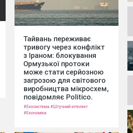
Тайвань переживає
тривогу через конфлікт
з Іраном: блокування
Ормузької протоки
може стати серйозною
загрозою для світового
виробництва мікросхем,
повідомляє Politico.
#
Екосистема
#
Штучний інтелект
#
Економіка