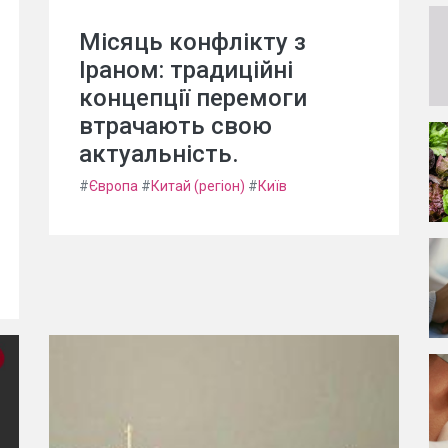
Місяць конфлікту з
Іраном: традиційні
концепції перемоги
втрачають свою
актуальність.
#
Європа
#
Китай (регіон)
#
Київ