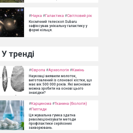
#
Наука
#
Галактика
#
Світловий рік
Космічний телескоп Subaru
зафіксував унікальну галактику у
формі кільця.
У тренді
#
Європа
#
Археологія
#
Камінь
Науковці виявили молоток,
виготовлений із слонової кістки, що
має вік 500 000 років. Які висновки
можна зробити на основі цього
знахідки?
#
Карцинома
#
Тканина (біологія)
#
Пептиди
Ця жувальна гумка здатна
революціонізувати методи
профілактики серйозних
захворювань.