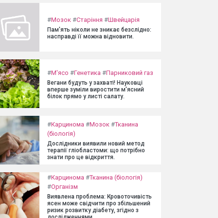
#
Мозок
#
Старіння
#
Швейцарія
Пам'ять ніколи не зникає безслідно:
насправді її можна відновити.
#
М'ясо
#
Генетика
#
Парниковий газ
Вегани будуть у захваті! Науковці
вперше зуміли виростити м'ясний
білок прямо у листі салату.
#
Карцинома
#
Мозок
#
Тканина
(біологія)
Дослідники виявили новий метод
терапії гліобластоми: що потрібно
знати про це відкриття.
#
Карцинома
#
Тканина (біологія)
#
Організм
Виявлена проблема: Кровоточивість
ясен може свідчити про збільшений
ризик розвитку діабету, згідно з
дослідженнями.