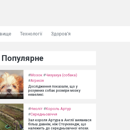
овище
Технології
Здоров'я
Популярне
#
Мозок
#
Чихуахуа (собака)
#
Агресія
Дослідження показали, що у
розумних собак розміри мозку
невеликі.
#
Неоліт
#
Король Артур
#
Середньовіччя
Зал короля Артура в Англії виявився
більш давнім, ніж Стоунхендж, що
належить до середньовічної епохи.