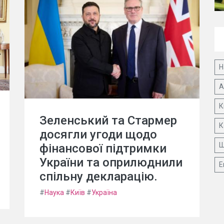
Н
А
К
Зеленський та Стармер
К
досягли угоди щодо
Ш
фінансової підтримки
України та оприлюднили
Е
спільну декларацію.
#
Наука
#
Київ
#
Україна