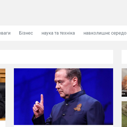
зваги
Бізнес
наука та техніка
навколишнє серед