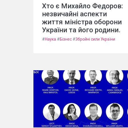
Хто є Михайло Федоров:
незвичайні аспекти
життя міністра оборони
України та його родини.
#
Наука
#
Бізнес
#
Збройні сили України