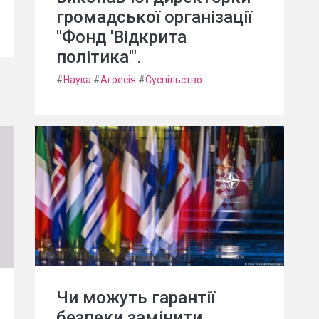
громадської організації
"Фонд 'Відкрита
політика'".
#
Наука
#
Агресія
#
Суспільство
Чи можуть гарантії
безпеки замінити