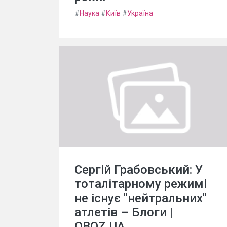
#
Наука
#
Київ
#
Україна
Сергій Грабовський: У
тоталітарному режимі
не існує "нейтральних"
атлетів – Блоги |
OBOZ.UA