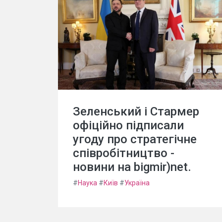
Зеленський і Стармер
офіційно підписали
угоду про стратегічне
співробітництво -
новини на bigmir)net.
#
Наука
#
Київ
#
Україна