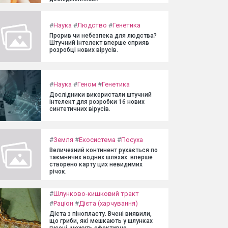
#
Наука
#
Людство
#
Генетика
Прорив чи небезпека для людства?
Штучний інтелект вперше сприяв
розробці нових вірусів.
#
Наука
#
Геном
#
Генетика
Дослідники використали штучний
інтелект для розробки 16 нових
синтетичних вірусів.
#
Земля
#
Екосистема
#
Посуха
Величезний континент рухається по
таємничих водних шляхах: вперше
створено карту цих невидимих
річок.
#
Шлунково-кишковий тракт
#
Раціон
#
Дієта (харчування)
Дієта з пінопласту. Вчені виявили,
що гриби, які мешкають у шлунках