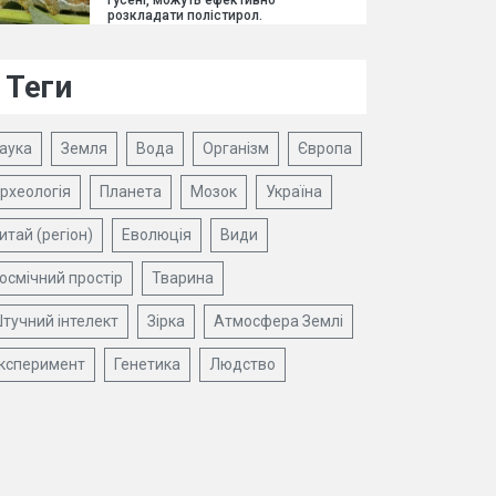
гусені, можуть ефективно
розкладати полістирол.
Теги
аука
Земля
Вода
Організм
Європа
рхеологія
Планета
Мозок
Україна
итай (регіон)
Еволюція
Види
осмічний простір
Тварина
тучний інтелект
Зірка
Атмосфера Землі
ксперимент
Генетика
Людство