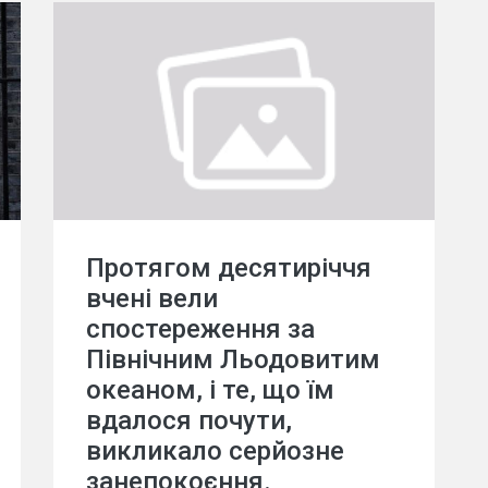
Протягом десятиріччя
вчені вели
спостереження за
Північним Льодовитим
океаном, і те, що їм
вдалося почути,
викликало серйозне
занепокоєння.