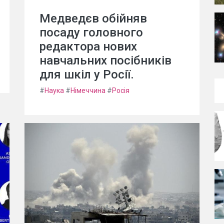
Медведєв обійняв
посаду головного
редактора нових
навчальних посібників
для шкіл у Росії.
#
Наука
#
Німеччина
#
Росія