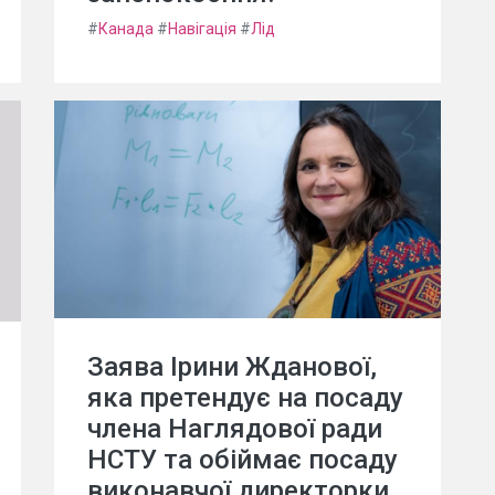
#
Канада
#
Навігація
#
Лід
Заява Ірини Жданової,
яка претендує на посаду
члена Наглядової ради
НСТУ та обіймає посаду
виконавчої директорки