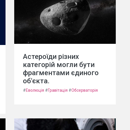
Астероїди різних
категорій могли бути
фрагментами єдиного
об'єкта.
#
Еволюція
#
Гравітація
#
Обсерваторія