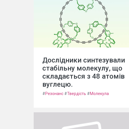
Дослідники синтезували
стабільну молекулу, що
складається з 48 атомів
вуглецю.
#
Резонанс
#
Твердість
#
Молекула