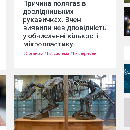
Причина полягає в
дослідницьких
рукавичках. Вчені
виявили невідповідність
у обчисленні кількості
мікропластику.
#
Організм
#
Екосистема
#
Експеримент