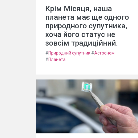
Крім Місяця, наша
планета має ще одного
природного супутника,
хоча його статус не
зовсім традиційний.
#
Природний супутник
#
Астроном
#
Планета