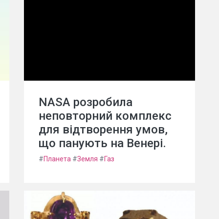
NASA розробила
неповторний комплекс
для відтворення умов,
що панують на Венері.
#
Планета
#
Земля
#
Газ