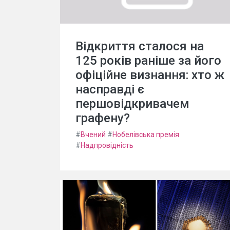
Відкриття сталося на
125 років раніше за його
офіційне визнання: хто ж
насправді є
першовідкривачем
графену?
#
Вчений
#
Нобелівська премія
#
Надпровідність