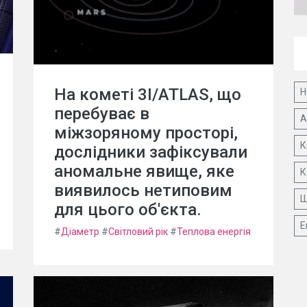
На кометі 3I/ATLAS, що
Н
перебуває в
А
міжзоряному просторі,
К
дослідники зафіксували
аномальне явище, яке
К
виявилось нетиповим
Ш
для цього об'єкта.
Е
#
Діаметр
#
Світловий рік
#
Теплова енергія