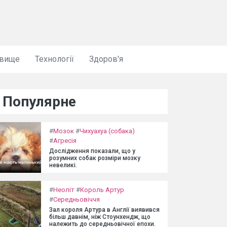
овище
Технології
Здоров'я
Популярне
#
Мозок
#
Чихуахуа (собака)
#
Агресія
Дослідження показали, що у
розумних собак розміри мозку
невеликі.
#
Неоліт
#
Король Артур
#
Середньовіччя
Зал короля Артура в Англії виявився
більш давнім, ніж Стоунхендж, що
належить до середньовічної епохи.