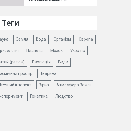
Теги
аука
Земля
Вода
Організм
Європа
рхеологія
Планета
Мозок
Україна
итай (регіон)
Еволюція
Види
осмічний простір
Тварина
тучний інтелект
Зірка
Атмосфера Землі
ксперимент
Генетика
Людство