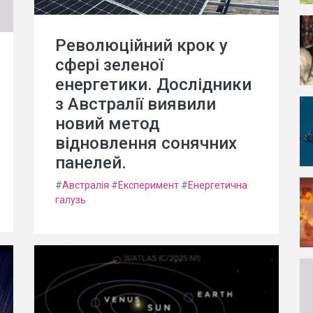
Революційний крок у
сфері зеленої
енергетики. Дослідники
з Австралії виявили
новий метод
відновлення сонячних
панелей.
#
Австралія
#
Експеримент
#
Енергетична
галузь