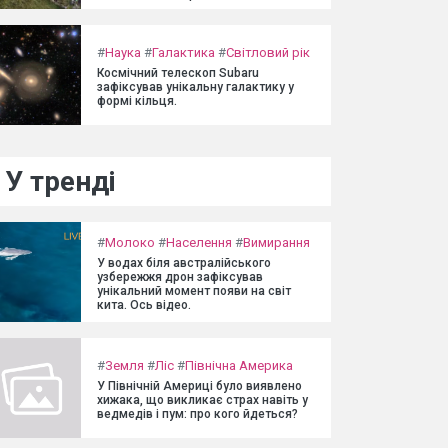
#
Наука
#
Галактика
#
Світловий рік
Космічний телескоп Subaru
зафіксував унікальну галактику у
формі кільця.
У тренді
#
Молоко
#
Населення
#
Вимирання
У водах біля австралійського
узбережжя дрон зафіксував
унікальний момент появи на світ
кита. Ось відео.
#
Земля
#
Ліс
#
Північна Америка
У Північній Америці було виявлено
хижака, що викликає страх навіть у
ведмедів і пум: про кого йдеться?