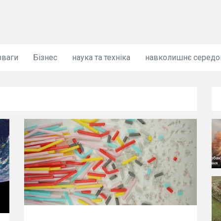
зваги
Бізнес
наука та техніка
навколишнє серед