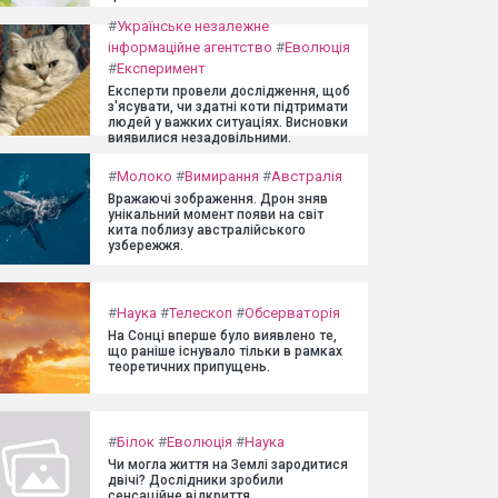
#
Українське незалежне
інформаційне агентство
#
Еволюція
#
Експеримент
Експерти провели дослідження, щоб
з'ясувати, чи здатні коти підтримати
людей у важких ситуаціях. Висновки
виявилися незадовільними.
#
Молоко
#
Вимирання
#
Австралія
Вражаючі зображення. Дрон зняв
унікальний момент появи на світ
кита поблизу австралійського
узбережжя.
#
Наука
#
Телескоп
#
Обсерваторія
На Сонці вперше було виявлено те,
що раніше існувало тільки в рамках
теоретичних припущень.
#
Білок
#
Еволюція
#
Наука
Чи могла життя на Землі зародитися
двічі? Дослідники зробили
сенсаційне відкриття.