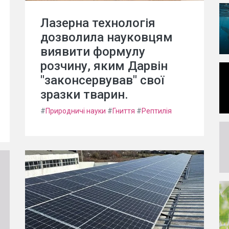
Лазерна технологія
дозволила науковцям
виявити формулу
розчину, яким Дарвін
"законсервував" свої
зразки тварин.
#
Природничі науки
#
Гниття
#
Рептилія