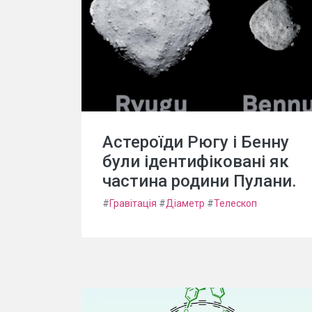
Астероїди Рюгу і Бенну
були ідентифіковані як
частина родини Пулани.
#
Гравітація
#
Діаметр
#
Телескоп