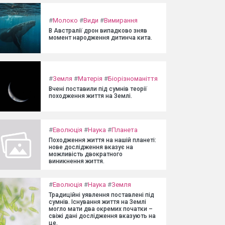
#
Молоко
#
Види
#
Вимирання
В Австралії дрон випадково зняв
момент народження дитинча кита.
#
Земля
#
Матерія
#
Біорізноманіття
Вчені поставили під сумнів теорії
походження життя на Землі.
#
Еволюція
#
Наука
#
Планета
Походження життя на нашій планеті:
нове дослідження вказує на
можливість двократного
виникнення життя.
#
Еволюція
#
Наука
#
Земля
Традиційні уявлення поставлені під
сумнів. Існування життя на Землі
могло мати два окремих початки –
свіжі дані дослідження вказують на
це.