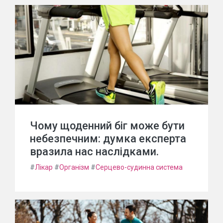
Чому щоденний біг може бути
небезпечним: думка експерта
вразила нас наслідками.
#
Лікар
#
Організм
#
Серцево-судинна система