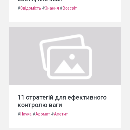
#
Свідомість
#
Знання
#
Всесвіт
11 стратегій для ефективного
контролю ваги
#
Наука
#
Аромат
#
Апетит