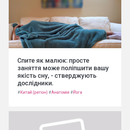
Спите як малюк: просте
заняття може поліпшити вашу
якість сну, - стверджують
дослідники.
#
Китай (регіон)
#
Анатомія
#
Йога