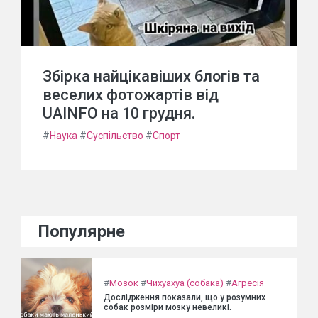
Збірка найцікавіших блогів та
веселих фотожартів від
UAINFO на 10 грудня.
#
Наука
#
Суспільство
#
Спорт
Популярне
#
Мозок
#
Чихуахуа (собака)
#
Агресія
Дослідження показали, що у розумних
собак розміри мозку невеликі.