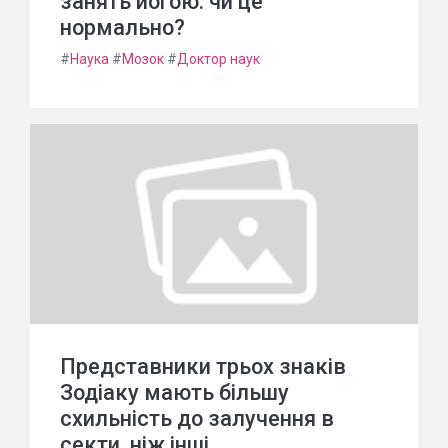
занять йогою: чи це
нормально?
#
Наука
#
Мозок
#
Доктор наук
Представники трьох знаків
Зодіаку мають більшу
схильність до залучення в
секти, ніж інші.