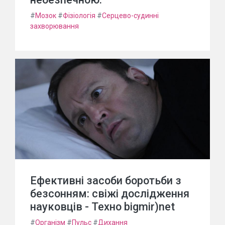
#
Мозок
#
Фізіологія
#
Серцево-судинні
захворювання
Ефективні засоби боротьби з
безсонням: свіжі дослідження
науковців - Техно bigmir)net
#
Організм
#
Пульс
#
Дихання