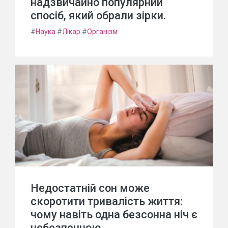
надзвичайно популярний
спосіб, який обрали зірки.
#
Наука
#
Лікар
#
Організм
Недостатній сон може
скоротити тривалість життя:
чому навіть одна безсонна ніч є
небезпечною.