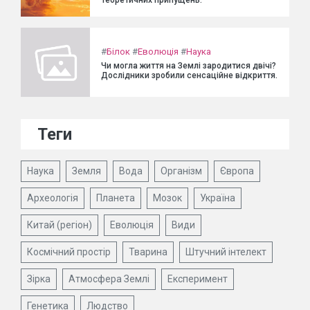
#
Білок
#
Еволюція
#
Наука
Чи могла життя на Землі зародитися двічі?
Дослідники зробили сенсаційне відкриття.
Теги
Наука
Земля
Вода
Організм
Європа
Археологія
Планета
Мозок
Україна
Китай (регіон)
Еволюція
Види
Космічний простір
Тварина
Штучний інтелект
Зірка
Атмосфера Землі
Експеримент
Генетика
Людство