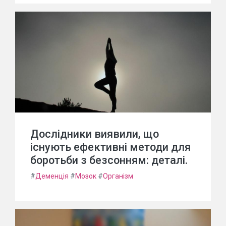
Дослідники виявили, що
існують ефективні методи для
боротьби з безсонням: деталі.
#
Деменція
#
Мозок
#
Організм