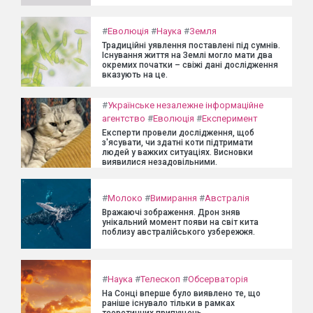
#
Еволюція
#
Наука
#
Земля
Традиційні уявлення поставлені під сумнів.
Існування життя на Землі могло мати два
окремих початки – свіжі дані дослідження
вказують на це.
#
Українське незалежне інформаційне
агентство
#
Еволюція
#
Експеримент
Експерти провели дослідження, щоб
з'ясувати, чи здатні коти підтримати
людей у важких ситуаціях. Висновки
виявилися незадовільними.
#
Молоко
#
Вимирання
#
Австралія
Вражаючі зображення. Дрон зняв
унікальний момент появи на світ кита
поблизу австралійського узбережжя.
#
Наука
#
Телескоп
#
Обсерваторія
На Сонці вперше було виявлено те, що
раніше існувало тільки в рамках
теоретичних припущень.