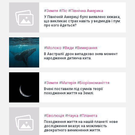
#
Земля
#
Ліс
#
Північна Америка
У Північній Америці було виявлено хижака,
що викликає страх навіть у ведмедів і пум:
про кого йдеться?
#
Молоко
#
Види
#
Вимирання
В Австралії дрон випадково зняв момент
народження дитинча кита.
#
Земля
#
Матерія
#
Біорізноманіття
Вчені поставили під сумнів теорії
походження життя на Землі.
#
Еволюція
#
Наука
#
Планета
Походження життя на нашій планеті: нове
дослідження вказує на можливість
двократного виникнення життя.