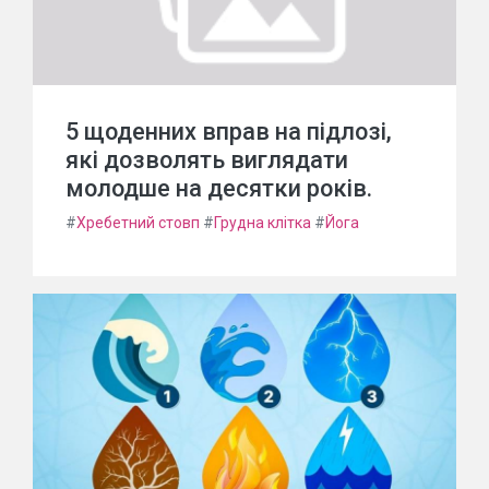
5 щоденних вправ на підлозі,
які дозволять виглядати
молодше на десятки років.
#
Хребетний стовп
#
Грудна клітка
#
Йога