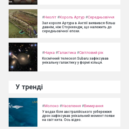
#
Неоліт
#
Король Артур
#
Середньовіччя
Зал короля Артура в Англії виявився більш
давнім, ніж Стоунхендж, що належить до
середньовічної епохи.
#
Наука
#
Галактика
#
Світловий рік
Космічний телескоп Subaru зафіксував
унікальну галактику у формі кільця.
У тренді
#
Молоко
#
Населення
#
Вимирання
У водах біля австралійського узбережжя
дрон зафіксував унікальний момент появи
на світ кита. Ось відео.